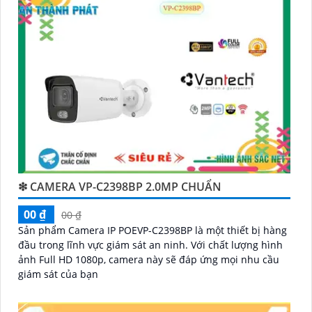
sách của bạn.
Nếu bạn đang tìm kiếm một giải pháp giám sát an
ninh tốt cho ngôi nhà hoặc doanh nghiệp của mình,
Camera Vantech Việt Nam là một lựa chọn hàng đầu
mà bạn có thể tin tưởng.
❇ CAMERA VP-C2398BP 2.0MP CHUẨN
00 ₫
00 ₫
Sản phẩm Camera IP POEVP-C2398BP là một thiết bị hàng
'
đầu trong lĩnh vực giám sát an ninh. Với chất lượng hình
ảnh Full HD 1080p, camera này sẽ đáp ứng mọi nhu cầu
giám sát của bạn