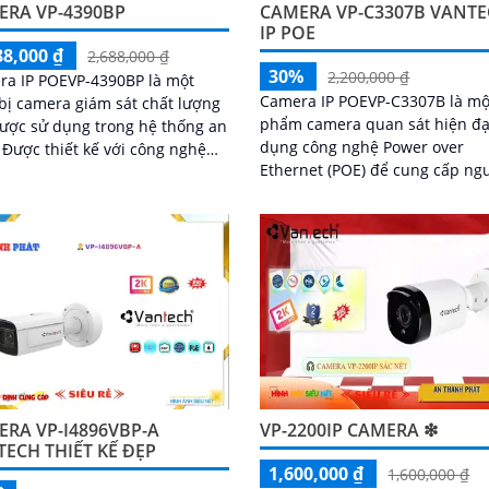
ERA VP-4390BP
CAMERA VP-C3307B VANT
IP POE
88,000 ₫
2,688,000 ₫
30%
2,200,000 ₫
ra IP POEVP-4390BP là một
Camera IP POEVP-C3307B là mộ
 bị camera giám sát chất lượng
phẩm camera quan sát hiện đại
ược sử dụng trong hệ thống an
dụng công nghệ Power over
hệ
Ethernet (POE) để cung cấp ng
 over Ethernet (PoE), camera
cho camera và truyền dữ liệu 
hông chỉ cung cấp hình ảnh
cùng một dây cáp...
ét mà còn dễ dàng lắp đặt và
ối
RA VP-I4896VBP-A
VP-2200IP CAMERA ❇
ECH THIẾT KẾ ĐẸP
1,600,000 ₫
1,600,000 ₫