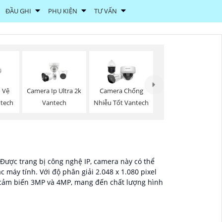
ĐẦU GHI
PHỤ KIỆN
TƯ VẤN
 Vệ
Camera Ip Ultra 2k
Camera Chống
ntech
Vantech
Nhiễu Tốt Vantech
 Được trang bị công nghệ IP, camera này có thể
 máy tính. Với độ phân giải 2.048 x 1.080 pixel
 cảm biến 3MP và 4MP, mang đến chất lượng hình