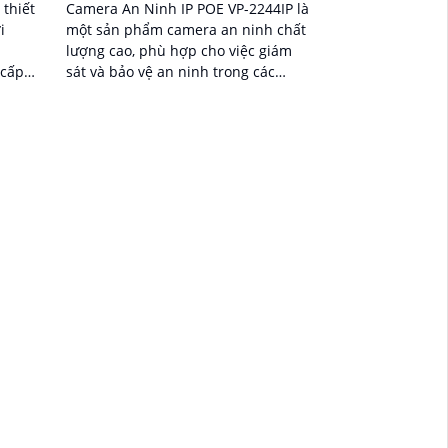
 thiết
Camera An Ninh IP POE VP-2244IP là
i
một sản phẩm camera an ninh chất
lượng cao, phù hợp cho việc giám
sát và bảo vệ an ninh trong các
ninh
không gian như gia đình, văn phòng,
 nhà
cửa hàng,...