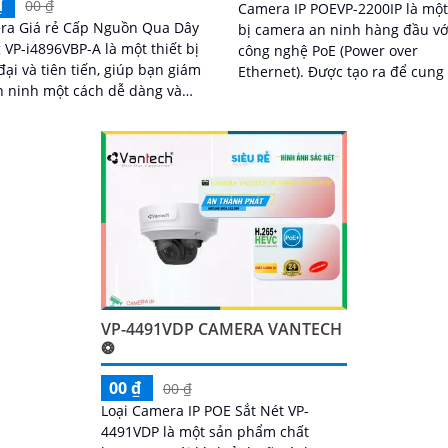
₫
00 ₫
Camera IP POEVP-2200IP là một
ra Giá rẻ Cấp Nguồn Qua Dây
bị camera an ninh hàng đầu vớ
VP-i4896VBP-A là một thiết bị
công nghệ PoE (Power over
đại và tiên tiến, giúp bạn giám
Ethernet). Được tạo ra để cung cấp
n ninh một cách dễ dàng và
giám sát chất lượng cao và an 
 hình ảnh sắc
cho các khu vực trong và ngoài
VP-4491VDP CAMERA VANTECH
❂
00 ₫
00 ₫
Loại Camera IP POE Sắt Nét VP-
4491VDP là một sản phẩm chất