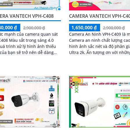
ERA VANTECH VPH-C408
CAMERA VANTECH VPH-C4
40,000 ₫
1,650,000 ₫
2,900,000 ₫
2,900,000 ₫
sức mạnh của camera quan sát
Camera An Ninh VPH-C409 là 
408 Màu sắt trong sáng 4.0
Camera an ninh chất lượng cao
uá trình xử lý hình ảnh thiếu
hình ảnh sắc nét và độ phân gi
của bạn sẽ trở nên dễ dàng
Ultra 2k. Ấn tượng ơn với những
 hết. Điều đáng chú ý là
thông số là Camera này cho p
a...
xem ban đêm nhờ...