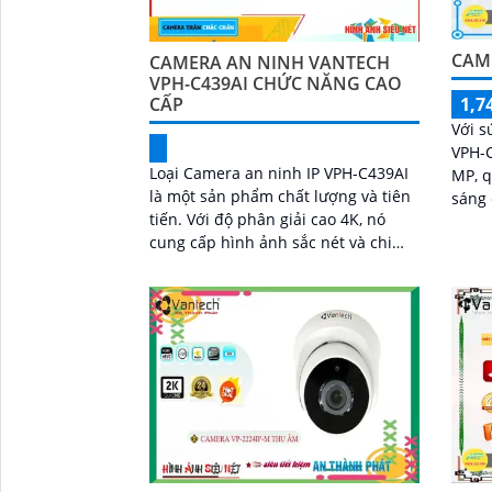
CAM
CAMERA AN NINH VANTECH
VPH-C439AI CHỨC NĂNG CAO
CẤP
1,7
Với 
VPH-C
Loại Camera an ninh IP VPH-C439AI
MP, q
là một sản phẩm chất lượng và tiên
sáng 
tiến. Với độ phân giải cao 4K, nó
hơn bao giờ
cung cấp hình ảnh sắc nét và chi
camer
tiết. Hơn nữa, tính năng công nghệ
AI...