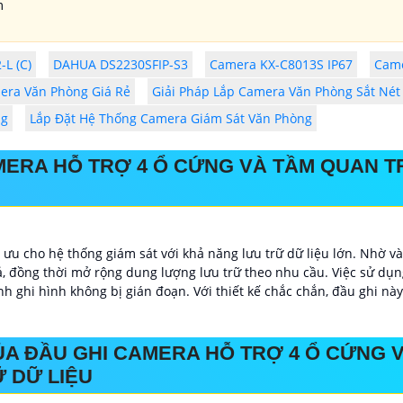
m
L (C)
DAHUA DS2230SFIP-S3
Camera KX-C8013S IP67
Came
era Văn Phòng Giá Rẻ
Giải Pháp Lắp Camera Văn Phòng Sắt Nét
ng
Lắp Đặt Hệ Thống Camera Giám Sát Văn Phòng
AMERA HỖ TRỢ 4 Ổ CỨNG VÀ TẦM QUAN 
 ưu cho hệ thống giám sát với khả năng lưu trữ dữ liệu lớn. Nhờ vào
, đồng thời mở rộng dung lượng lưu trữ theo nhu cầu. Việc sử dụng
nh ghi hình không bị gián đoạn. Với thiết kế chắc chắn, đầu ghi nà
ỦA ĐẦU GHI CAMERA HỖ TRỢ 4 Ổ CỨNG 
 DỮ LIỆU