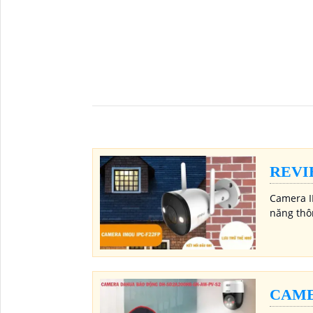
REVI
Camera I
năng thô
CAME