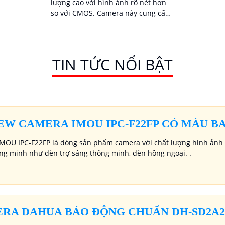
lượng cao với hình ảnh rõ nét hơn
so với CMOS. Camera này cung cấp
hình ảnh sinh động và mượt giúp
bạn theo dõi qua mạng LAN hoặc
Internet
TIN TỨC NỔI BẬT
EW CAMERA IMOU IPC-F22FP CÓ MÀU B
MOU IPC-F22FP là dòng sản phẩm camera với chất lượng hình ảnh 
ng minh như đèn trợ sáng thông minh, đèn hồng ngoại. .
RA DAHUA BÁO ĐỘNG CHUẨN DH-SD2A20