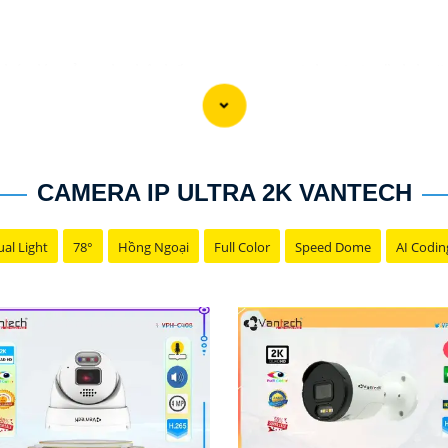
 pháp lý tưởng cho hệ thống camera an ninh tại gia đình hoặ
ớn dữ liệu từ camera mà không cần lo lắng về không gian lư
 như ghi hình độ nét cao, chức năng xem lại dễ dàng, và khả
hoặc theo lịch trình, giúp người dùng dễ dàng theo dõi và qu
hể yên tâm về việc bảo vệ tài sản và an ninh trong mọi tình
CAMERA IP ULTRA 2K VANTECH
al Light
78°
Hồng Ngoại
Full Color
Speed Dome
AI Codin