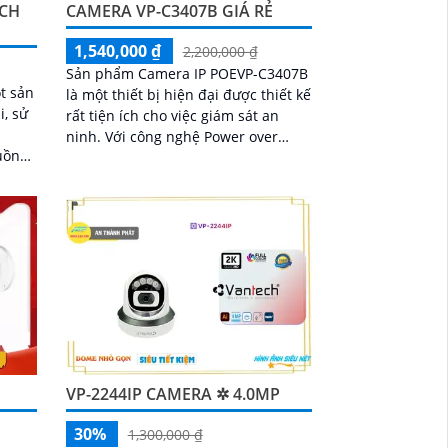
ECH
CAMERA VP-C3407B GIÁ RẺ
1,540,000 ₫
2,200,000 ₫
Sản phẩm Camera IP POEVP-C3407B
t sản
là một thiết bị hiện đại được thiết kế
, sử
rất tiện ích cho việc giám sát an
ninh. Với công nghệ Power over
uồn
Ethernet (POE), camera có khả năng
qua
cung...
VP-2244IP CAMERA ✲ 4.0MP
30%
1,300,000 ₫