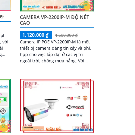
09
CAMERA VP-2200IP-M ĐỘ NÉT
CAO
1,120,000 ₫
1,600,000 ₫
một
Camera IP POE VP-2200IP-M là một
, với
thiết bị camera đáng tin cậy và phù
ải
hợp cho việc lắp đặt ở các vị trí
ngoài trời, chống mưa nắng. Với
hép
thân kim loại chắc chắn, nó đảm bảo
độ bền và ổn định trong mọi điều
kiện thời tiết