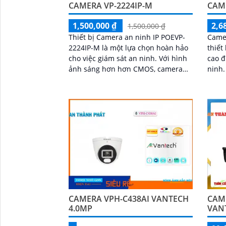
CAMERA VP-2224IP-M
CAM
'
1,500,000 ₫
2,6
1,500,000 ₫
Thiết bị Camera an ninh IP POEVP-
Came
2224IP-M là một lựa chọn hoàn hảo
thiết
cho việc giám sát an ninh. Với hình
cao đ
ảnh sáng hơn hơn CMOS, camera
ninh. Được thiết kế với công ng
này mang lại khả năng quan sát tốt
Power
hơn trong điều kiện thiếu sáng
này k
sắc n
kết n
CAMERA VPH-C438AI VANTECH
CAME
4.0MP
VANT