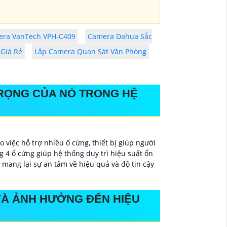
ra VanTech VPH-C409
Camera Dahua Sắc
 Giá Rẻ
Lắp Camera Quan Sát Văn Phòng
TRỌNG CỦA NÓ TRONG HỆ
 việc hỗ trợ nhiều ổ cứng, thiết bị giúp người
 4 ổ cứng giúp hệ thống duy trì hiệu suất ổn
y mang lại sự an tâm về hiệu quả và độ tin cậy
VÀ ẢNH HƯỞNG ĐẾN HIỆU