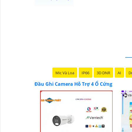
Đầu ghi camera hỗ trợ 4 ổ cứng là một giải
cứng, người dùng có thể lưu trữ một lượng l
Đầu ghi này cung cấp các tính năng hiệu quả
động. nó còn có khả năng ghi hình liên tục 
Với đầu ghi camera hỗ trợ 4 ổ cứng, bạn có t
sức trong việc quản lý hệ thống camera.
Mic Và Loa
IP66
3D DNR
AI
Du
Đầu Ghi Camera Hỗ Trợ 4 Ổ Cứng