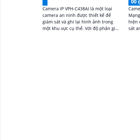
00 
Camera IP VPH-C438AI là một loại
Came
camera an ninh được thiết kế để
Mạng 
giám sát và ghi lại hình ảnh trong
hiện 
một khu vực cụ thể. Với độ phân giải
sát a
cao và các tính năng thông minh,
tiện lợi. Với chất lượng
camera này cung cấp hình ảnh sắc
nét...
nét và chất lượng