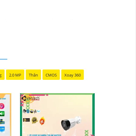
c doanh nghiệp. Với khả năng hỗ trợ đến 4 ổ
u trữ.
 năng truy cập từ xa qua điện thoại di
ản lý dữ liệu camera.
 huống, đồng thời tiết kiệm thời gian và công
g
2.0 MP
Thân
CMOS
Xoay 360