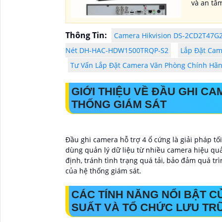
và an tâ
Thông Tin:
Camera Hikvision DS-2CD2T47G2-
Nét DH-HAC-HDW1500TRQP-S2
Lắp Đặt Cam
Tư Vấn Lắp Đặt Camera Văn Phòng Chính Hã
GIỚI THIỆU VỀ ĐẦU GHI C
THỐNG GIÁM SÁT
Đầu ghi camera hỗ trợ 4 ổ cứng là giải pháp tối
dùng quản lý dữ liệu từ nhiều camera hiệu quả
định, tránh tình trạng quá tải, bảo đảm quá trì
của hệ thống giám sát.
CÁC TÍNH NĂNG NỔI BẬT C
SUẤT VÀ TỔ CHỨC LƯU TRỮ