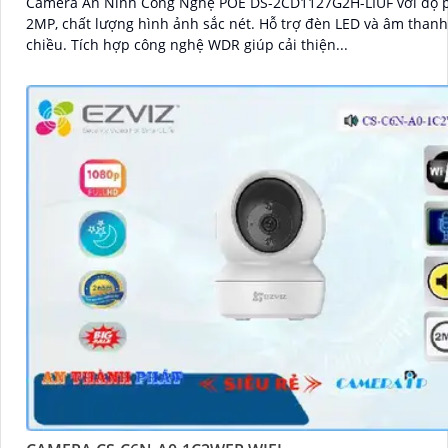
Camera An Ninh Công Nghệ POE DS-2CD1127G2H-LIUF với độ p
2MP, chất lượng hình ảnh sắc nét. Hỗ trợ đèn LED và âm thanh hai
chiều. Tích hợp công nghệ WDR giúp cải thiện...