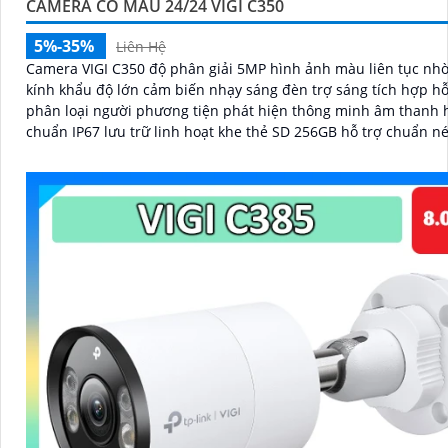
CAMERA CÓ MÀU 24/24 VIGI C350
5%-35%
Liên Hệ
Camera VIGI C350 độ phân giải 5MP hình ảnh màu liên tục nh
kính khẩu độ lớn cảm biến nhạy sáng đèn trợ sáng tích hợp hỗ
phân loại người phương tiện phát hiện thông minh âm thanh h
chuẩn IP67 lưu trữ linh hoạt khe thẻ SD 256GB hỗ trợ chuẩn n
H.265+