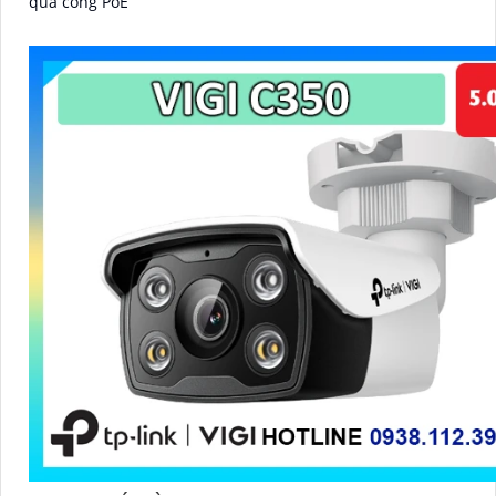
qua cổng PoE