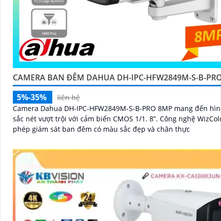
CAMERA BAN ĐÊM DAHUA DH-IPC-HFW2849M-S-B-PR
5%-35%
liên hệ
Camera Dahua DH-IPC-HFW2849M-S-B-PRO 8MP mang đến hìn
sắc nét vượt trội với cảm biến CMOS 1/1. 8”. Công nghệ WizColor cho
phép giám sát ban đêm có màu sắc đẹp và chân thực