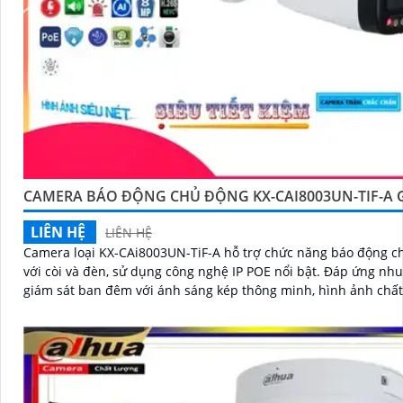
CAMERA BÁO ĐỘNG CHỦ ĐỘNG KX-CAI8003UN-TIF-A G
LIÊN HỆ
LIÊN HỆ
Camera loại KX-CAi8003UN-TiF-A hỗ trợ chức năng báo động c
với còi và đèn, sử dụng công nghệ IP POE nổi bật. Đáp ứng nhu cầu
giám sát ban đêm với ánh sáng kép thông minh, hình ảnh chất