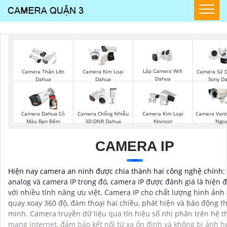
Lắp Camera Wifi
Camera Thân Lớn
Camera Kim Loại
Camera Sử D
Dahua
Dahua
Dahua
Sony D
Camera Dahua Có
Camera Chống Nhiễu
Camera Kim Loại
Camera Vant
Màu Ban Đêm
3D-DNR Dahua
Kbvison
Ngoạ
CAMERA IP
Hiện nay camera an ninh được chia thành hai công nghệ chính:
analog và camera IP trong đó, camera IP được đánh giá là hiện đ
với nhiều tính năng ưu việt. Camera IP cho chất lượng hình ảnh 
quay xoay 360 độ, đàm thoại hai chiều, phát hiện và báo động t
minh. Camera truyền dữ liệu qua tín hiệu số nhị phân trên hệ 
mạng internet, đảm bảo kết nối từ xa ổn định và không bị ảnh 