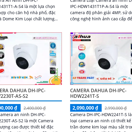
Camera Loại Camera an ninh D
ra An Ninh DH-IPC-
IPC-HDW1431T1P-A-S4 là một
431T1-A-S4 là một lựa chọn
camera độ phân giải 4MP, sử 
ợp cho căn hộ nhà phố, đặc
công nghệ hình ảnh cao cấp đ
là Dome Kim Loại chất lượng
cung cấp hình ảnh rõ nét và chi
ới độ phân giải lên đến 4.0 MP
Nó có thể quan sát...
ERA DAHUA DH-IPC-
CAMERA DAHUA DH-IPC-
2230T-AS-S2
HDW2241T-S
00,000 ₫
2,090,000 ₫
2,400,000 ₫
2,990,000 ₫
camera an ninh DH-IPC-
Camera DH-IPC-HDW2241T-S là
230T-AS-S2 là một Camera
loại camera an ninh có thiết kế
lượng cao được thiết kế đặc
trần dome kim loại màu sắt tr