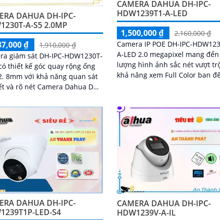
CAMERA DAHUA DH-IPC-
HDW1239T1-A-LED
ERA DAHUA DH-IPC-
230T-A-S5 2.0MP
1,500,000 ₫
2,160,000 ₫
Camera IP POE DH-IPC-HDW123
37,000 ₫
1,910,000 ₫
A-LED 2.0 megapixel mang đến
ra giám sát DH-IPC-HDW1230T-
lượng hình ảnh sắc nét vượt trội. 
có thiết kế góc quay rộng ống
khả năng xem Full Color ban 
 quan sát
tới 30m, đảm bảo bạn không bỏ
iết và rõ nét Camera Dahua DH-
bất kỳ chi tiết nào
DW1230T-A-S5 đem lại trải
m an toàn và tin cậy cho người
camera có khả năng theo dõi
rộng phù hợp cho việc giám sát
hu vực lớn để bảo vệ tài sản và
nh cho gia đình, cửa hàng hoặc
 nghiệpThiết bị Camera giá rẻ
PC-HDW1230T-A-S5 là lựa chọn
ho việc lắp đặt tại văn phòng,
àng, hoặc công sở
ERA DAHUA DH-IPC-
CAMERA DAHUA DH-IPC-
1239T1P-LED-S4
HDW1239V-A-IL