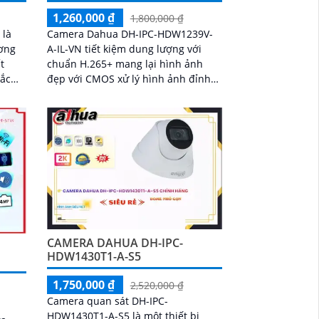
1,260,000 ₫
1,800,000 ₫
 là
Camera Dahua DH-IPC-HDW1239V-
ơng
A-IL-VN tiết kiệm dung lượng với
t
chuẩn H.265+ mang lại hình ảnh
sắc
đẹp với CMOS xử lý hình ảnh đỉnh
h sáng
cao Chất lượng hình ảnh ban đêm
ra
đầy màu sắc trong khoảng cách 30m
 chất
phù hợp lắp đặt trong nhà
 đêm
CAMERA DAHUA DH-IPC-
HDW1430T1-A-S5
1,750,000 ₫
2,520,000 ₫
Camera quan sát DH-IPC-
HDW1430T1-A-S5 là một thiết bị