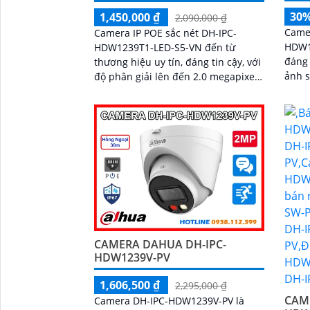
30
1,450,000 ₫
2,090,000 ₫
Came
Camera IP POE sắc nét DH-IPC-
HDW1
HDW1239T1-LED-S5-VN đến từ
đáng 
thương hiệu uy tín, đáng tin cậy, với
ảnh sắ
độ phân giải lên đến 2.0 megapixel,
được
cho hình ảnh chất lượng sắc nét,
thông
đúng tiêu chuẩn
trong
CAMERA DAHUA DH-IPC-
HDW1239V-PV
1,606,500 ₫
2,295,000 ₫
CAM
Camera DH-IPC-HDW1239V-PV là