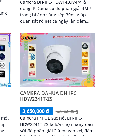
H-
Camera DH-IPC-HDW1439V-PV là
dòng IP Dome có độ phân giải 4MP
dụng
trang bị ánh sáng kép 30m, giúp
ể
quan sát rõ nét cả ngày lẫn đêm.
 tiết.
Camera hỗ trợ phát hiện con người,
đàm thoại hai chiều, cùng báo động
chủ động, mang lại giải pháp an
ninh hiệu quả
CAMERA DAHUA DH-IPC-
HDW2241T-ZS
3,650,000 ₫
5,230,000 ₫
 một
Camera IP POE sắc nét DH-IPC-
 up
HDW2241T-ZS là lựa chọn hàng đầu
ong
với độ phân giải 2.0 megapixel, đảm