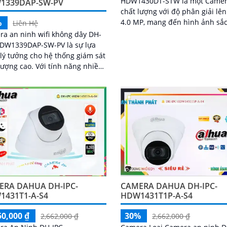
HDW1430DT-STW là một Came
1339DAP-SW-PV
chất lượng với độ phân giải lê
%
4.0 MP, mang đến hình ảnh sắc
Liên Hệ
cho bạn. Camera còn được trang bị
a an ninh wifi không dây DH-
tính năng xem ban đêm...
HDW1339DAP-SW-PV là sự lựa
lý tưởng cho hệ thống giám sát
ao. Với tính năng nhiều
năng thông minh tích hợp mic
a đàm thoại 2 chiều phát hiện
 và phương tiện và độ phân
3MP sắc nét camera giúp bảo vệ
àn cho ngôi nhà hoặc văn
g của bạn
CAMERA DAHUA DH-IPC-
ERA DAHUA DH-IPC-
HDW1431T1P-A-S4
1431T1-A-S4
30%
50,000 ₫
2,662,000 ₫
2,662,000 ₫