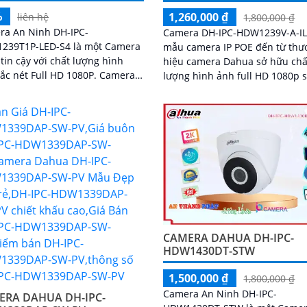
%
1,260,000 ₫
liên hệ
1,800,000 ₫
ra An Ninh DH-IPC-
Camera DH-IPC-HDW1239V-A-IL
239T1P-LED-S4 là một Camera
mẫu camera IP POE đến từ thư
tin cậy với chất lượng hình
hiệu camera Dahua sở hữu chấ
c nét Full HD 1080P. Camera
lượng hình ảnh full HD 1080p 
 trang bị chế độ xem ban đêm
nét tích hợp mic ghi âm và án
 minh, cho phép quan sát
kép thông minh giúp cho came
 điều kiện ánh sáng yếu
ghi lại những hình ảnh có màu
lượng ban ngày cũng như ban
kèm theo âm thanh
CAMERA DAHUA DH-IPC-
HDW1430DT-STW
1,500,000 ₫
1,800,000 ₫
Camera An Ninh DH-IPC-
ERA DAHUA DH-IPC-