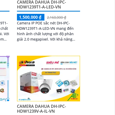
CAMERA DAHUA DH-IPC-
HDW1239T1-A-LED-VN
1,500,000 ₫
2,160,000 ₫
9T1-
Camera IP POE sắc nét DH-IPC-
 chất
HDW1239T1-A-LED-VN mang đến
Với
hình ảnh chất lượng với độ phân
đêm
giải 2.0 megapixel. Với khả năng
 lỡ
xem Full Color ban đêm tới 30m,
camera này sử dụng công...
CAMERA DAHUA DH-IPC-
HDW1239V-A-IL-VN