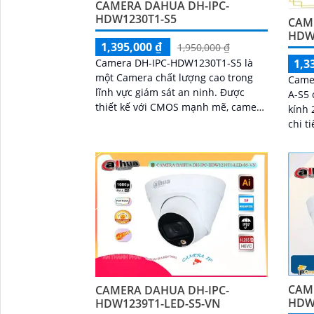
CAMERA DAHUA DH-IPC-
HDW1230T1-S5
CAM
HDW1
1,395,000 ₫
1,950,000 ₫
Camera DH-IPC-HDW1230T1-S5 là
1,3
một Camera chất lượng cao trong
Came
lĩnh vực giám sát an ninh. Được
A-S5 
thiết kế với CMOS mạnh mẽ, camera
kính 2. 8mm với khả năng
này mang đến hình ảnh sắc nét hơn
chi t
và chất lượng tuyệt vời
IPC-H
nghiệ
dùng 
diện 
các k
an ni
doanh
DH-I
tốt c
cửa h
CAM
CAMERA DAHUA DH-IPC-
HDW
HDW1239T1-LED-S5-VN