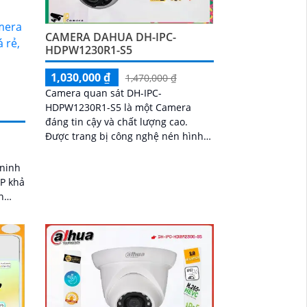
CAMERA DAHUA DH-IPC-
HDPW1230R1-S5
1,030,000 ₫
1,470,000 ₫
Camera quan sát DH-IPC-
HDPW1230R1-S5 là một Camera
đáng tin cậy và chất lượng cao.
Được trang bị công nghệ nén hình
ảnh H.265+/H.265/H
 ninh
MP khả
n
1TB và
mang
diện.
g
t và
 quả
ông