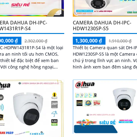
gian trong nhà
ERA DAHUA DH-IPC-
CAMERA DAHUA DH-IPC-
W1431R1P-S4
HDW1230SP-S5
00,000 ₫
1,300,000 ₫
2,302,000 ₫
1,910,000 ₫
PC-HDPW1431R1P-S4 là một loại
Thiết bị Camera quan sát DH-I
a an ninh tối ưu hơn CMOS,
HDW1230SP-S5 là một Camera
thiết kế đặc biệt để xem ban
chú ý trong lĩnh vực an ninh. Với
,
hình ảnh xem ban đêm sáng đ
a này có khả năng quan sát
nhờ tích hợp công nghệ Hồng 
g vòng 30m ban đêm mà vẫn
30m, bạn sẽ có những hình ảnh
ược chất lượng tốt
nét và chi tiết