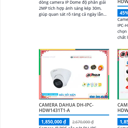
HDW
dòng camera IP Dome độ phân giải
2MP tích hợp ánh sáng kép 30m,
45
giúp quan sát rõ ràng cả ngày lẫn
Camer
đêm. Cameera hỗ trợ phát hiện con
IPC-
người, đàm thoại 2 chiều, cùng báo
chọn 
động chủ động, nâng cao an ninh
chất lượng c
hiệu quả
tính 
và lo
người
giải 
an to
phòn
CAMERA DAHUA DH-IPC-
CAM
HDW1431T1-A
HDW
1,850,000 ₫
1,8
2,670,000 ₫