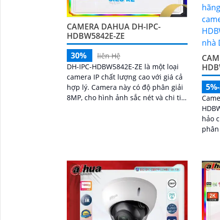
CAMERA DAHUA DH-IPC-
HDBW5842E-ZE
30%
liên Hệ
CAM
HDB
DH-IPC-HDBW5842E-ZE là một loại
camera IP chất lượng cao với giá cả
5%
hợp lý. Camera này có độ phân giải
8MP, cho hình ảnh sắc nét và chi tiết
Came
rõ ràng. Cấu trúc chống bụi, chống...
HDBW
hảo c
phân 
hồng 
ảnh rõ
hợp c
phân 
và ph
sai, 
lưu t
mức g