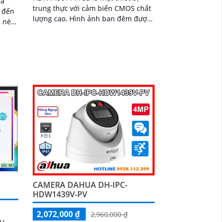
ra
trung thực với cảm biến CMOS chất
n đến
lượng cao. Hình ảnh ban đêm được
 nét
cải thiện một cách rõ rệt nhờ công
nghệ hồng ngoại với tầm nhìn 30m
CAMERA DAHUA DH-IPC-
HDW1439V-PV
2,072,000 ₫
2,960,000 ₫