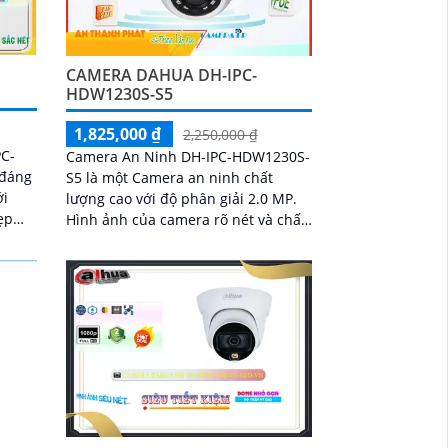
CAMERA DAHUA DH-IPC-
HDW1230S-S5
1,825,000 ₫
2,250,000 ₫
PC-
Camera An Ninh DH-IPC-HDW1230S-
 đáng
S5 là một Camera an ninh chất
lượng cao với độ phân giải 2.0 MP.
ẹp
Hình ảnh của camera rõ nét và chất
Ngoại
lượng, đặc biệt là ban đêm với công
 rõ
nghệ Hồng Ngoại 30m