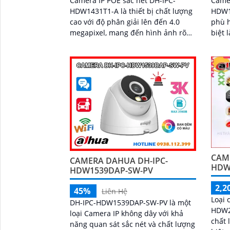
Camera IP POE sắc nét DH-IPC-
Came
HDW1431T1-A là thiết bị chất lượng
HDW1
cao với độ phân giải lên đến 4.0
phù h
megapixel, mang đến hình ảnh rõ
biệt 
nét. Với khả năng xem ban đêm
cao v
thông qua hồng...
CAM
CAMERA DAHUA DH-IPC-
HDW
HDW1539DAP-SW-PV
2,2
45%
Liên Hệ
Loại 
DH-IPC-HDW1539DAP-SW-PV là một
HDW2
loại Camera IP không dây với khả
chất 
năng quan sát sắc nét và chất lượng