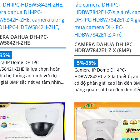
ERA DAHUA DH-IPC-
W5842H-ZHE
CAMERA DAHUA DH-IPC-
HDBW7842E1-Z-X (8MP)
-35%
ra IP Dome DH-IPC-
5%-35%
5842H-ZHE là lựa chọn hoàn
Camera IP Dome DH-IPC-
ho hệ thống an ninh với độ
HDBW7842E1-Z-X là thiết bị an
giải 8MP sắc nét và tầm nhìn
có độ phân giải cao lên đến 8
ngoại lên tới 40m cho hình
năng quan sát ban đêm lên đế
 ràng cả ngày lẫn đêm. Tích
40m, hỗ trợ thẻ nhớ Micro SD 
ông nghệ AI thông minh giúp
đàm thoại hai chiều, camera 
biệt chuyển động giữa người
đến trải nghiệm giám sát toàn 
ương tiện, hạn chế cảnh báo
Đặc biệt, các tính năng AI thôn
đi kèm khe cắm thẻ nhớ 256GB
minh như nhận diện khuôn mặ
rữ lâu dài, hỗ trợ POE tiện lợi và
đếm người giúp nâng cao hiệu
iá phải chăng
quản lý và an ninh cho mọi kh