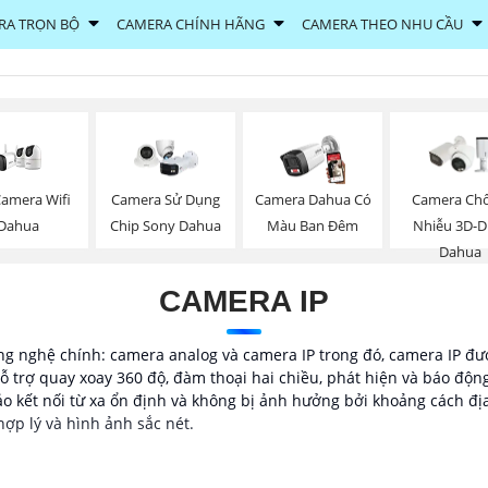
RA TRỌN BỘ
CAMERA CHÍNH HÃNG
CAMERA THEO NHU CẦU
Camera Wifi
Camera Sử Dụng
Camera Dahua Có
Camera Ch
Dahua
Chip Sony Dahua
Màu Ban Đêm
Nhiễu 3D-
Dahua
CAMERA IP
g nghệ chính: camera analog và camera IP trong đó, camera IP đượ
ỗ trợ quay xoay 360 độ, đàm thoại hai chiều, phát hiện và báo độn
o kết nối từ xa ổn định và không bị ảnh hưởng bởi khoảng cách đị
hợp lý và hình ảnh sắc nét.