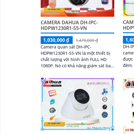
CAM
CAMERA DAHUA DH-IPC-
'
HDP
HDPW1230R1-S5-VN
1,6
1,030,000 ₫
1,470,000 ₫
DH-I
Camera quan sát DH-IPC-
camer
HDPW1230R1-S5-VN là một thiết bị
được 
chất lượng với hình ảnh FULL HD
đêm. Với công nghệ hồng ngoại
1080P. Nó có khả năng giám sát ban
camer
đêm với công nghệ hồng ngoại lên
tron
đến 30m
giữ đ