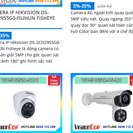
5%-35%
Liên hệ
RA IP HIKVISION DS-
Camera 4G ngoài trời quay qué
2955G0-ISUHUN FISHEYE
5MP siêu nét. Quay ngang 355°
quay dọc 90° quan sát toàn cả
Full Color ban đêm với 4 chế đ
-35%
chiếu sáng thông minh. AI phá
a IP Hikvision DS-2CD2955G0-
người, phương tiện và Smart
N Fisheye là dòng camera có
Tracking
ân giải 5MP cho góc quan sát
cảnh 180° ghi hình sắc nét