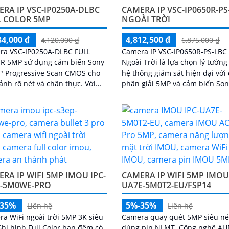
RA IP VSC-IP0250A-DLBC
CAMERA IP VSC-IP0650R-PS
L COLOR 5MP
NGOÀI TRỜI
84,000 ₫
4,812,500 ₫
4,120,000 ₫
6,875,000 ₫
ra VSC-IP0250A-DLBC FULL
Camera IP VSC-IP0650R-PS-LBC
R 5MP sử dụng cảm biến Sony
Ngoài Trời là lựa chọn lý tưởng
8" Progressive Scan CMOS cho
hệ thống giám sát hiện đại với
ảnh rõ nét và chân thực. Với
phân giải 5MP và cảm biến Son
n nén H.265 cùng khả năng
8" mang lại hình ảnh rõ nét
quang 4X...
RA IP WIFI 5MP IMOU IPC-
CAMERA IP WIFI 5MP IMOU 
P-5M0WE-PRO
UA7E-5M0T2-EU/FSP14
-35%
5%-35%
Liên hệ
Liên hệ
a WiFi ngoài trời 5MP 3K siêu
Camera quay quét 5MP siêu né
Ghi hình Full Color ban đêm có
dùng pin NLMT. Công nghệ A