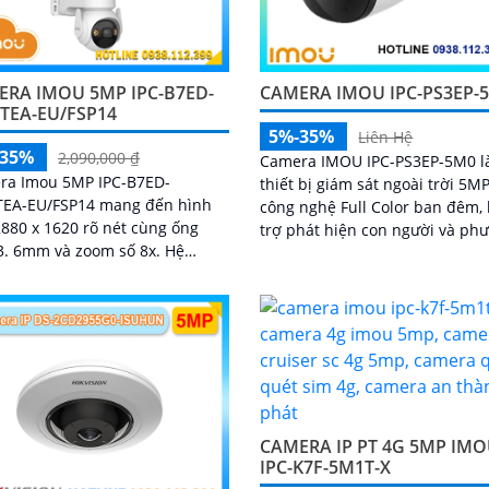
ERA IMOU 5MP IPC-B7ED-
CAMERA IMOU IPC-PS3EP-
TEA-EU/FSP14
5%-35%
Liên Hệ
-35%
2,090,000 ₫
Camera IMOU IPC-PS3EP-5M0 l
ra Imou 5MP IPC-B7ED-
thiết bị giám sát ngoài trời 5MP
EA-EU/FSP14 mang đến hình
công nghệ Full Color ban đêm,
880 x 1620 rõ nét cùng ống
trợ phát hiện con người và ph
3. 6mm và zoom số 8x. Hệ
tiện, tích hợp mic và loa hai ch
 quay quét ngang 340° dọc 90°
kết nối PoE tiện lợi, phù hợp ch
bỏ điểm mù
đình, cửa hàng và văn phòng
CAMERA IP PT 4G 5MP IM
IPC-K7F-5M1T-X