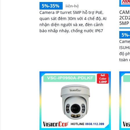
5%-35%
liên hệ
CAME
Camera IP turret 5MP hỗ trợ PoE,
2CD
quan sát đêm 30m với 4 chế độ, AI
5MP
nhận diện người và xe, đèn cảnh
báo nhấp nháy, chống nước IP67
5%
Camer
ISUHU
độ ph
toàn 