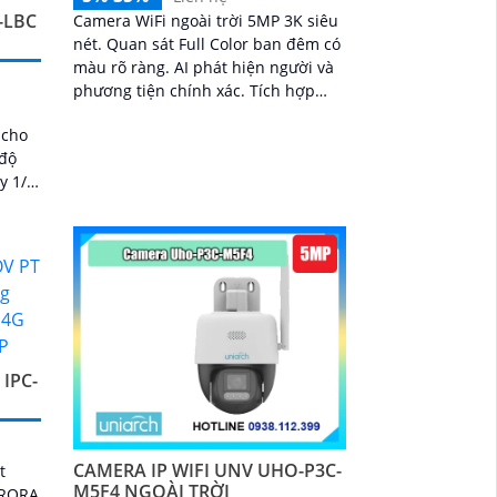
-LBC
Camera WiFi ngoài trời 5MP 3K siêu
nét. Quan sát Full Color ban đêm có
màu rõ ràng. AI phát hiện người và
phương tiện chính xác. Tích hợp
đèn cảnh báo xanh đỏ chống đột
 cho
nhập
 độ
y 1/2.
IPC-
CAMERA IP WIFI UNV UHO-P3C-
t
M5F4 NGOÀI TRỜI
URORA