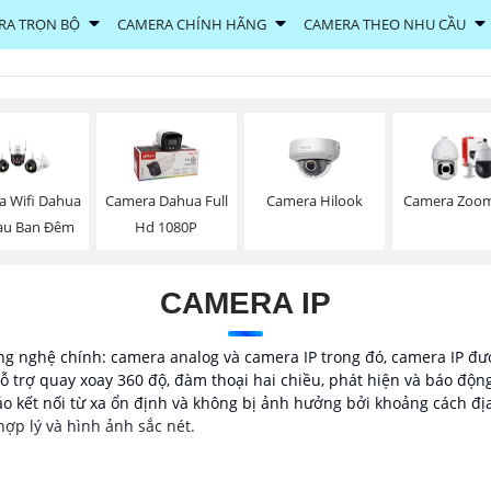
RA TRỌN BỘ
CAMERA CHÍNH HÃNG
CAMERA THEO NHU CẦU
Camera Hilook
a Wifi Dahua
Camera Dahua Full
Camera Zoom
àu Ban Đêm
Hd 1080P
CAMERA IP
g nghệ chính: camera analog và camera IP trong đó, camera IP đượ
ỗ trợ quay xoay 360 độ, đàm thoại hai chiều, phát hiện và báo độn
o kết nối từ xa ổn định và không bị ảnh hưởng bởi khoảng cách đị
hợp lý và hình ảnh sắc nét.