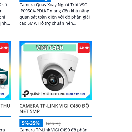
S sở
Camera Quay Xoay Ngoài Trời VSC-
ến
IP0950A-PDLKF mang đến khả năng
chi
quan sát toàn diện với độ phân giải
cao 5MP. Hỗ trợ chuẩn nén
 hình
H.265+/H.265 giúp truyền tải mượt
ểm mù
mà, tiết kiệm dung lượng lưu trữ
5 THU
CAMERA TP-LINK VIGI C450 ĐỘ
NÉT 5MP
5%-35%
Liên Hệ
era
Camera TP-Link VIGI C450 độ phân