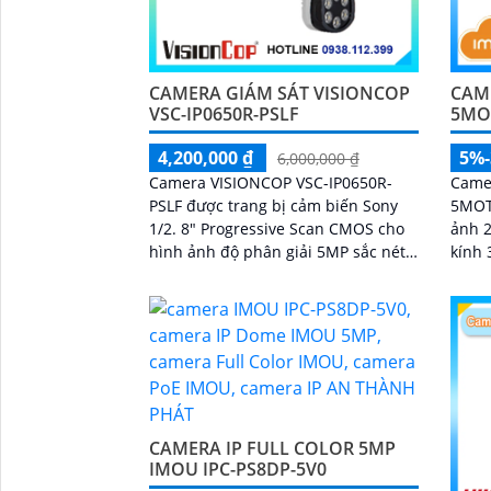
'
CAMERA GIÁM SÁT VISIONCOP
CAM
VSC-IP0650R-PSLF
5MO
4,200,000 ₫
5%
6,000,000 ₫
Camera VISIONCOP VSC-IP0650R-
Came
PSLF được trang bị cảm biến Sony
5MOT
1/2. 8" Progressive Scan CMOS cho
ảnh 2
hình ảnh độ phân giải 5MP sắc nét.
kính 
Chuẩn nén H.265 giúp tiết kiệm
thống
băng thông và dung lượng lưu trữ
loại 
CAMERA IP FULL COLOR 5MP
IMOU IPC-PS8DP-5V0