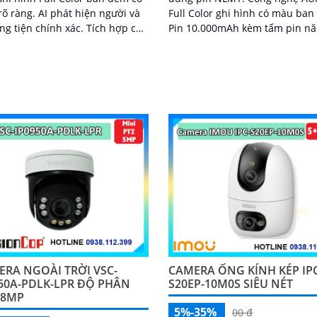
õ ràng. AI phát hiện người và
Full Color ghi hình có màu ban
g tiện chính xác. Tích hợp còi
Pin 10.000mAh kèm tấm pin n
 đèn cảnh báo xanh đỏ
lượng mặt trời 5W. Quay ngan
340°, quay dọc 90° quan sát to
cảnh
ERA NGOÀI TRỜI VSC-
CAMERA ỐNG KÍNH KÉP IP
50A-PDLK-LPR ĐỘ PHÂN
S20EP-10M0S SIÊU NÉT
 8MP
5%-35%
00 ₫