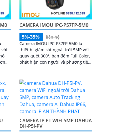
5M0
CAMERA IMOU IPC-PS7FP-5M0
5%-35%
liên hệ
à
Camera IMOU IPC-PS7FP-5M0 là
 với
thiết bị giám sát ngoài trời 5MP với
 hỗ
quay quét 360°, ban đêm Full Color,
ương
phát hiện con người và phương tiện,
iều,
tích hợp mic loa, hỗ trợ PoE, bảo vệ
o gia
an ninh toàn diện
OU
CAMERA IP PT WIFI 5MP DAHUA
DH-P5I-PV