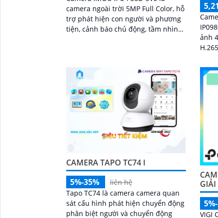
5,2
camera ngoài trời 5MP Full Color, hỗ
Came
trợ phát hiện con người và phương
IP098
tiện, cảnh báo chủ động, tầm nhìn
ảnh 4
ban đêm 30m, kết nối PoE, lý tưởng
H.265
cho giám sát an ninh tại nhà và
kiệm băng
doanh nghiệp
1/2
CAMERA TAPO TC74 I
CAM
5%-35%
liên hệ
GIẢI
Tapo TC74 là camera camera quan
5%
sát cấu hình phát hiện chuyển động
phân biệt người và chuyển động
VIGI 