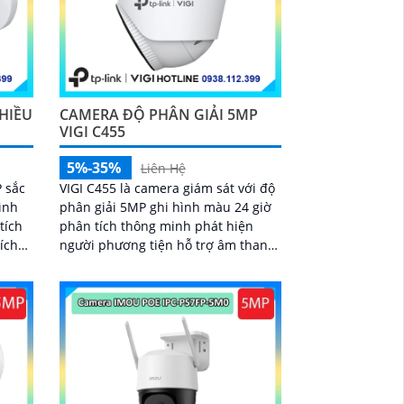
HIỀU
CAMERA ĐỘ PHÂN GIẢI 5MP
VIGI C455
5%-35%
Liên Hệ
 sắc
VIGI C455 là camera giám sát với độ
phân giải 5MP ghi hình màu 24 giờ
phân tích thông minh phát hiện
người phương tiện hỗ trợ âm thanh
hai chiều tăng cường video hiệu quả
phòng thủ chủ động chống nước
IP67 lưu trữ tiết kiệm nhờ nén
H.265+ bảo vệ an ninh hiệu quả
suốt ngày đêm