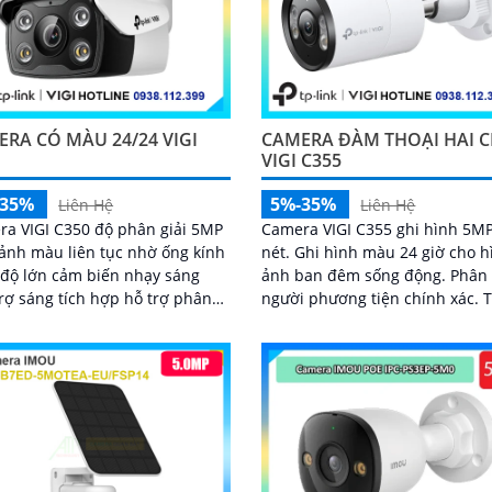
RA CÓ MÀU 24/24 VIGI
CAMERA ĐÀM THOẠI HAI C
0
VIGI C355
-35%
5%-35%
Liên Hệ
Liên Hệ
a VIGI C350 độ phân giải 5MP
Camera VIGI C355 ghi hình 5MP
ảnh màu liên tục nhờ ống kính
nét. Ghi hình màu 24 giờ cho hình
độ lớn cảm biến nhạy sáng
ảnh ban đêm sống động. Phân tích
rợ sáng tích hợp hỗ trợ phân
người phương tiện chính xác. Tích
người phương tiện phát hiện
hợp đàm thoại hai chiều cùng
 minh âm thanh hai chiều
phòng thủ chủ động
 IP67 lưu trữ linh hoạt khe thẻ
56GB hỗ trợ chuẩn nén H.265+