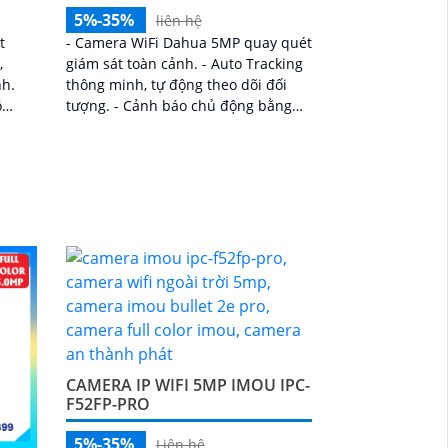
5%-35%
liên hệ
t
- Camera WiFi Dahua 5MP quay quét
,
giám sát toàn cảnh. - Auto Tracking
nh.
thông minh, tự động theo dõi đối
ộ
tượng. - Cảnh báo chủ động bằng
t hiện
còi hú & đèn chớp khi có xâm nhập
CAMERA IP WIFI 5MP IMOU IPC-
F52FP-PRO
5%-35%
Liên hệ