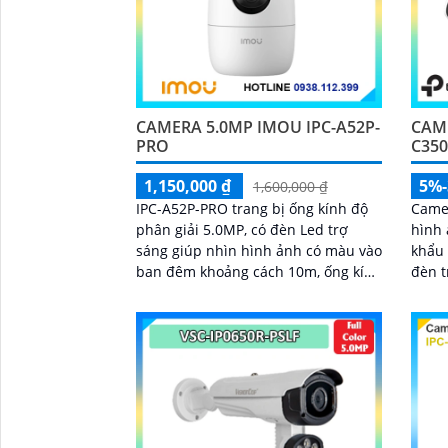
CAMERA 5.0MP IMOU IPC-A52P-
CAME
PRO
C35
1,150,000 ₫
5%
1,600,000 ₫
IPC-A52P-PRO trang bị ống kính độ
Camer
phân giải 5.0MP, có đèn Led trợ
hình 
sáng giúp nhìn hình ảnh có màu vào
khẩu 
ban đêm khoảng cách 10m, ống kính
đèn t
3. 6mm cho ra gốc nhìn rộng, hỗ trợ
loại 
công...
thông
chuẩn
SD 2