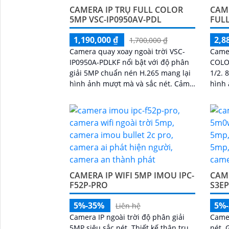
CAMERA IP TRỤ FULL COLOR
CAME
5MP VSC-IP0950AV-PDL
FUL
1,190,000 ₫
2,8
1,700,000 ₫
Camera quay xoay ngoài trời VSC-
Came
IP0950A-PDLKF nổi bật với độ phân
COLO
giải 5MP chuẩn nén H.265 mang lại
1/2. 
hình ảnh mượt mà và sắc nét. Cảm
hình 
biến 1/2. 8" CMOS giúp nhận diện
chuẩ
ánh sáng...
zoom 
CAMERA IP WIFI 5MP IMOU IPC-
CAME
F52P-PRO
S3E
5%-35%
5%
Liên hệ
Camera IP ngoài trời độ phân giải
Camer
5MP siêu sắc nét. Thiết kế thân trụ
nét. 