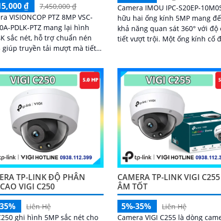
15,000 ₫
7,450,000 ₫
Camera IMOU IPC-S20EP-10M0
ra VISIONCOP PTZ 8MP VSC-
hữu hai ống kính 5MP mang đ
0A-PDLK-PTZ mang lại hình
khả năng quan sát 360° với độ 
K sắc nét, hỗ trợ chuẩn nén
tiết vượt trội. Một ống kính cố định
 giúp truyền tải mượt mà tiết
kết hợp ống kính xoay giúp ghi
 thông. Cảm biến CMOS
toàn diện mà không bỏ sót đi
ERA TP-LINK ĐỘ PHÂN
CAMERA TP-LINK VIGI C25
 CAO VIGI C250
ÂM TỐT
-35%
5%-35%
Liên Hệ
Liên Hệ
C250 ghi hình 5MP sắc nét cho
Camera VIGI C255 là dòng cam