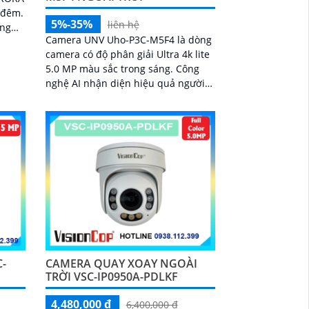
 đêm.
5%-35%
liên hệ
ăng
Camera UNV Uho-P3C-M5F4 là dòng
g
camera có độ phân giải Ultra 4k lite
àn
5.0 MP màu sắc trong sáng. Công
nghệ AI nhận diện hiệu quả người
ban đêm ngăn chặn báo động giả
C-
CAMERA QUAY XOAY NGOÀI
TRỜI VSC-IP0950A-PDLKF
4,480,000 ₫
6,400,000 ₫