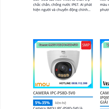
chắc chắn, chống nước IP67. AI phát
màu r
hiện người và chuyển động chính
phươn
xác. Tầm nhìn đêm hồng ngoại lên
hú và
đến 25m
CAMERA IPC-PS8D-5V0
CAM
IP09
GIẢI
5%-35%
liên hệ
Camera IMOU IPC-PS8D-5V0 là