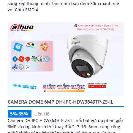
sáng kép thông minh Tầm nhìn ban đêm 30m mạnh mẽ
với Chip SMD 4
'
CAMERA DOME 6MP DH-IPC-HDW3649TP-ZS-IL
5%-35%
Liên Hệ
Camera DH-IPC-HDW3649TP-ZS-IL nổi bật với độ phân giải
6MP và ống kính có thể thay đổi 2. 7–13. 5mm cùng công
nghệ chiếu sáng kép thông minh, hỗ trợ quan sát ban