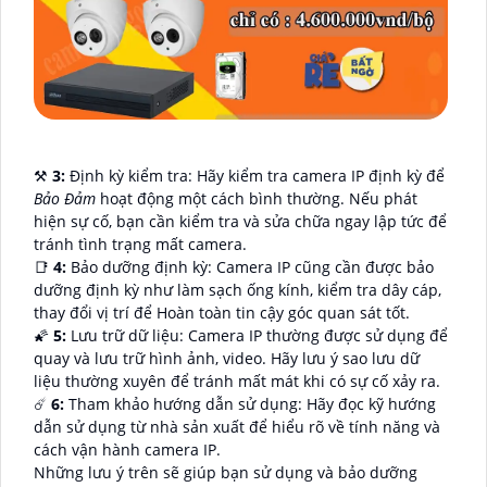
⚒
3:
Định kỳ kiểm tra: Hãy kiểm tra camera IP định kỳ để
Bảo Đảm
hoạt động một cách bình thường. Nếu phát
hiện sự cố, bạn cần kiểm tra và sửa chữa ngay lập tức để
tránh tình trạng mất camera.
📑
4:
Bảo dưỡng định kỳ: Camera IP cũng cần được bảo
dưỡng định kỳ như làm sạch ống kính, kiểm tra dây cáp,
thay đổi vị trí để Hoàn toàn tin cậy góc quan sát tốt.
🌠
5:
Lưu trữ dữ liệu: Camera IP thường được sử dụng để
quay và lưu trữ hình ảnh, video. Hãy lưu ý sao lưu dữ
liệu thường xuyên để tránh mất mát khi có sự cố xảy ra.
☄️
6:
Tham khảo hướng dẫn sử dụng: Hãy đọc kỹ hướng
dẫn sử dụng từ nhà sản xuất để hiểu rõ về tính năng và
cách vận hành camera IP.
Những lưu ý trên sẽ giúp bạn sử dụng và bảo dưỡng