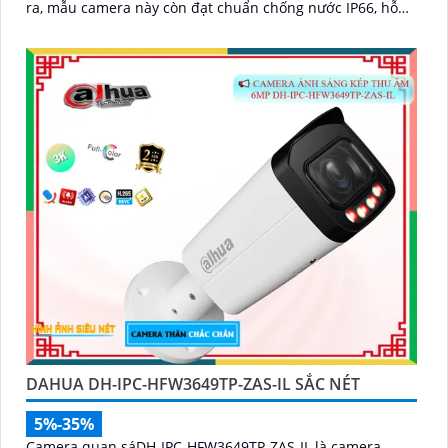
ra, mẫu camera này còn đạt chuẩn chống nước IP66, hỗ
trợ thẻ nhớ tối đa 256GB, kết nối Wi-Fi 2
DAHUA DH-IPC-HFW3649TP-ZAS-IL SẮC NÉT
5%-35%
Camera quan sáDH-IPC-HFW3649TP-ZAS-IL là camera