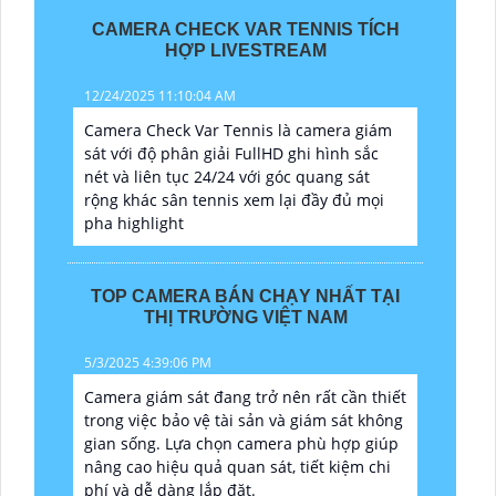
CAMERA CHECK VAR TENNIS TÍCH
HỢP LIVESTREAM
12/24/2025 11:10:04 AM
Camera Check Var Tennis là camera giám
sát với độ phân giải FullHD ghi hình sắc
nét và liên tục 24/24 với góc quang sát
rộng khác sân tennis xem lại đầy đủ mọi
pha highlight
TOP CAMERA BÁN CHẠY NHẤT TẠI
THỊ TRƯỜNG VIỆT NAM
5/3/2025 4:39:06 PM
Camera giám sát đang trở nên rất cần thiết
trong việc bảo vệ tài sản và giám sát không
gian sống. Lựa chọn camera phù hợp giúp
nâng cao hiệu quả quan sát, tiết kiệm chi
phí và dễ dàng lắp đặt.