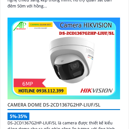
đêm 50m với hồng...
CAMERA DOME DS-2CD1367G2HP-LIUF/SL
5%-35%
DS-2CD1367G2HP-LIUF/SL là camera được thiết kế kiểu
dáng dome cho ra gốc nhìn rộng ấn tượng, với ống kính