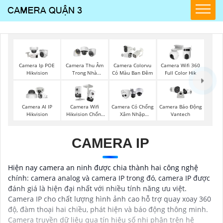
Camera Ip POE
Camera Thu Âm
Camera Colorvu
Camera Wifi 360
Hikvision
Trong Nhà
Có Màu Ban Đêm
Full Color Hik
Hikvision
Camera AI IP
Camera Wifi
Camera Có Chống
Camera Báo Động
Hikvision
Hikvision Chống
Xâm Nhập
Vantech
Trộm
Kbvision
CAMERA IP
Hiện nay camera an ninh được chia thành hai công nghệ
chính: camera analog và camera IP trong đó, camera IP được
đánh giá là hiện đại nhất với nhiều tính năng ưu việt.
Camera IP cho chất lượng hình ảnh cao hỗ trợ quay xoay 360
độ, đàm thoại hai chiều, phát hiện và báo động thông minh.
Camera truyền dữ liệu qua tín hiệu số nhị phân trên hệ