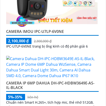
CAMERA IMOU IPC-U7LP-6V0NE
2,100,000 ₫
2,300,000 ₫
IPC-U7LP-6V0NE trang bị ống kính có độ phân giải 6
CAMERA IP 6MP DAHUA DH-IPC-HDBW3649E-AS-
IL-BLACK
5%-35%
liên hệ
Chuẩn nén Smart H.265+, tích hợp mic, thẻ nhớ 512GB,