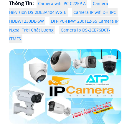
Thông Tin:
Camera wifi IPC C22EP A
Camera
Hikvision DS-2DE3A404IWG-E
Camera IP wifi DH-IPC-
HDBW1230DE-SW
DH-IPC-HFW1230TL2-S5 Camera IP
Ngoài Trời Chất Lượng
Camera ip DS-2CE76D0T-
ITMFS