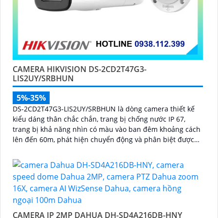
CAMERA HIKVISION DS-2CD2T47G3-
LIS2UY/SRBHUN
5%-35%
DS-2CD2T47G3-LIS2UY/SRBHUN là dòng camera thiết kế
kiểu dáng thân chắc chắn, trang bị chống nước IP 67,
trang bị khả năng nhìn có màu vào ban đêm khoảng cách
lên đến 60m, phát hiện chuyển động và phân biệt được
người và phương tiện, ống kính 4
CAMERA IP 2MP DAHUA DH-SD4A216DB-HNY