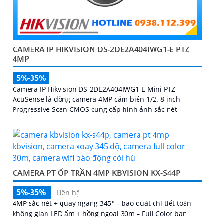
CAMERA IP HIKVISION DS-2DE2A404IWG1-E PTZ
4MP
5%-35%
Camera IP Hikvision DS-2DE2A404IWG1-E Mini PTZ
AcuSense là dòng camera 4MP cảm biến 1/2. 8 inch
Progressive Scan CMOS cung cấp hình ảnh sắc nét
CAMERA PT ỐP TRẦN 4MP KBVISION KX-S44P
5%-35%
Liên hệ
4MP sắc nét + quay ngang 345° – bao quát chi tiết toàn
không gian LED ấm + hồng ngoại 30m – Full Color ban