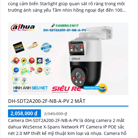
cùng cảm biến Starlight giúp quan sát rõ ràng trong môi
trường ánh sáng yếu Tầm nhìn hồng ngoại đạt đến 100m
và đèn ánh sáng ấm 50m giúp hình ảnh ban đêm luôn
sắc nét Camera hỗ trợ chống nước IP67 cùng tốc độ
khung hình 30fps@1080p ổn định
DH-SDT2A200-2F-NB-A-PV 2 MẮT
2,058,000 ₫
2,940,000 ₫
Camera DH-SDT2A200-2F-NB-A-PV là dòng camera 2 mắt
dahua WizSense X-Spans Network PT Camera IP POE sắc
nét 2.0 MP thiết kế mỹ thuật kim loại và nhựa. Camera hỗ