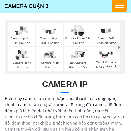
Camera Wifi
Camera Ip Ultra
Camera Ngoài
Camera Zoom 25x
Hikvision Ngoài
2k Hikvision
Trời Hikvision
Hikvision
Trời
Top 5 Camera
Camera Ip 4k
Camera AI IP
Bán Camera
Nhà Xưởng Có
Hikvision
Hikvision
Kbvision 2MP
Màu Ban Đêm
CAMERA IP
Hiện nay camera an ninh được chia thành hai công nghệ
chính: camera analog và camera IP trong đó, camera IP được
đánh giá là hiện đại nhất với nhiều tính năng ưu việt.
Camera IP cho chất lượng hình ảnh cao hỗ trợ quay xoay 360
độ, đàm thoại hai chiều, phát hiện và báo động thông minh.
Camera truyền dữ liệu qua tín hiệu số nhị phân trên hệ