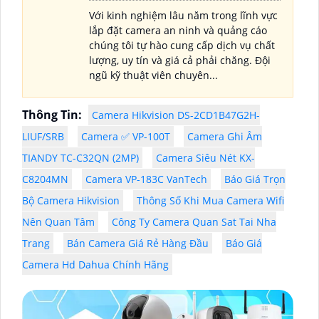
Với kinh nghiệm lâu năm trong lĩnh vực
lắp đặt camera an ninh và quảng cáo
chúng tôi tự hào cung cấp dịch vụ chất
lượng, uy tín và giá cả phải chăng. Đội
ngũ kỹ thuật viên chuyên...
Thông Tin:
Camera Hikvision DS-2CD1B47G2H-
LIUF/SRB
Camera ✅ VP-100T
Camera Ghi Âm
TIANDY TC-C32QN (2MP)
Camera Siêu Nét KX-
C8204MN
Camera VP-183C VanTech
Báo Giá Trọn
Bộ Camera Hikvision
Thông Số Khi Mua Camera Wifi
Nên Quan Tâm
Công Ty Camera Quan Sat Tai Nha
Trang
Bán Camera Giá Rẻ Hàng Đầu
Báo Giá
Camera Hd Dahua Chính Hãng