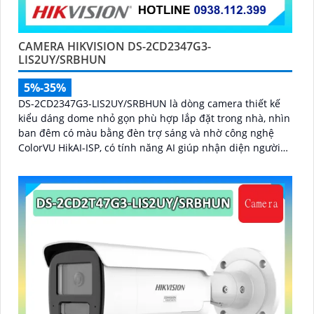
CAMERA HIKVISION DS-2CD2347G3-
LIS2UY/SRBHUN
5%-35%
DS-2CD2347G3-LIS2UY/SRBHUN là dòng camera thiết kế
kiểu dáng dome nhỏ gọn phù hợp lắp đặt trong nhà, nhìn
ban đêm có màu bằng đèn trợ sáng và nhờ công nghệ
ColorVU HikAI-ISP, có tính năng AI giúp nhận diện người
và phương tiện, tích hợp micro kép