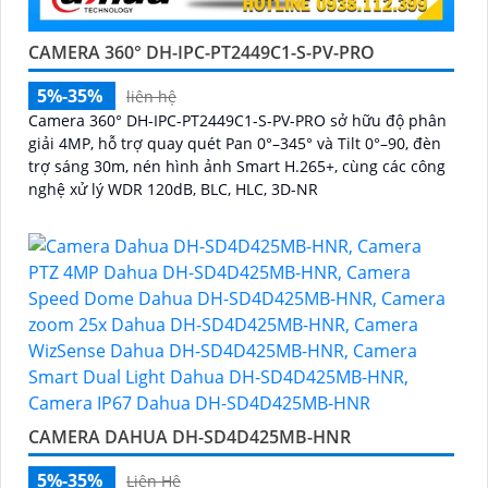
CAMERA 360° DH-IPC-PT2449C1-S-PV-PRO
5%-35%
liên hệ
Camera 360° DH-IPC-PT2449C1-S-PV-PRO sở hữu độ phân
giải 4MP, hỗ trợ quay quét Pan 0°–345° và Tilt 0°–90, đèn
trợ sáng 30m, nén hình ảnh Smart H.265+, cùng các công
nghệ xử lý WDR 120dB, BLC, HLC, 3D-NR
'
CAMERA DAHUA DH-SD4D425MB-HNR
5%-35%
Liên Hệ