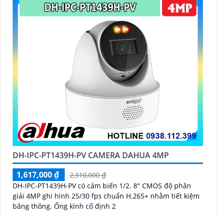
IP67 giúp quan sát ổn định ngoài trời
DH-IPC-PT1439H-PV CAMERA DAHUA 4MP
1,617,000 ₫
2,310,000 ₫
DH-IPC-PT1439H-PV có cảm biến 1/2. 8″ CMOS độ phân
giải 4MP ghi hình 25/30 fps chuẩn H.265+ nhằm tiết kiệm
băng thông. Ống kính cố định 2