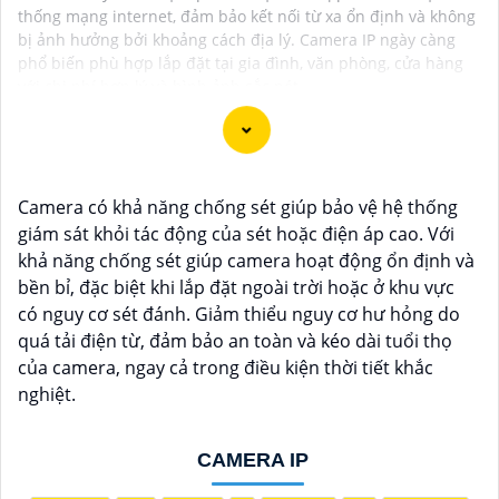
thống mạng internet, đảm bảo kết nối từ xa ổn định và không
bị ảnh hưởng bởi khoảng cách địa lý. Camera IP ngày càng
phổ biến phù hợp lắp đặt tại gia đình, văn phòng, cửa hàng
với chi phí hợp lý và hình ảnh sắc nét.
Chắc chắn! Dưới đây là tư vấn cho việc lắp đặt Camera
Camera có khả năng chống sét giúp bảo vệ hệ thống
IP Hình Sát Nét để
Hoàn toàn tin cậy
hình ảnh sắt nét:
giám sát khỏi tác động của sét hoặc điện áp cao. Với
↳
1:
**Chọn địa điểm lắp đặt phù hợp**: Xác định vị
khả năng chống sét giúp camera hoạt động ổn định và
trí cần giám sát và chọn địa điểm phù hợp, nơi không
bền bỉ, đặc biệt khi lắp đặt ngoài trời hoặc ở khu vực
bị che khuất và có góc quan sát rộng.
có nguy cơ sét đánh. Giảm thiểu nguy cơ hư hỏng do
2:
**Chọn camera chất lượng**: Chọn camera IP có
quá tải điện từ, đảm bảo an toàn và kéo dài tuổi thọ
độ phân giải cao, ít nhất là 1080p để
Hoàn toàn tin cậy
của camera, ngay cả trong điều kiện thời tiết khắc
hình ảnh sắt nét.
nghiệt.
⚒
3:
**Kết nối mạng**: Đảm bảo có hệ thống mạng
ổn định và đủ băng thông để truyền tải hình ảnh mà
CAMERA IP
không gây giựt lag.
🀄
4:
**Điều chỉnh góc quay và zoom**: Cân nhắc điều