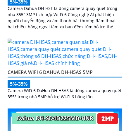
5%-35%
Camera Dahua DH-H3T là dòng camera quay quét trong
nhà 355° 3MP tích hợp Wi-Fi 6 Công nghệ AI phát hiện
người chuyển động và âm thanh bất thường đàm thoại
hai chiều, hồng ngoại tầm xa ban đêm 10m hỗ trợ thẻ
nhớ MicroSD 256GB ONVIF và điều khiển từ xa qua ứng
dụng DMSS
CAMERA WIFI 6 DAHUA DH-H5AS 5MP
5%-35%
Camera WiFi 6 DaHua DH-H5AS là dòng camera quay quét
355° trong nhà 5MP hỗ trợ Wi-Fi 6 băng tần