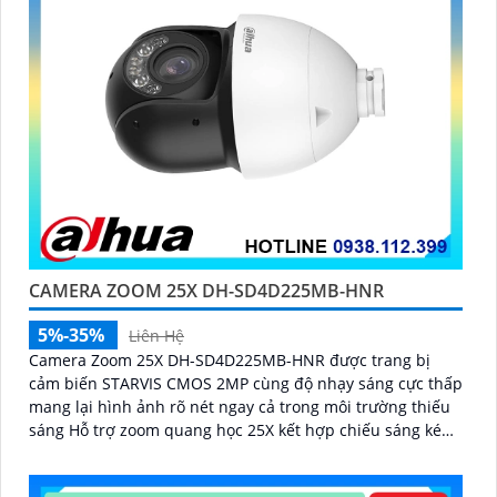
CAMERA ZOOM 25X DH-SD4D225MB-HNR
5%-35%
Liên Hệ
Camera Zoom 25X DH-SD4D225MB-HNR được trang bị
cảm biến STARVIS CMOS 2MP cùng độ nhạy sáng cực thấp
mang lại hình ảnh rõ nét ngay cả trong môi trường thiếu
sáng Hỗ trợ zoom quang học 25X kết hợp chiếu sáng kép
thông minh với tầm xa hồng ngoại 100m và LED ấm 50m
Tính năng quay quét linh hoạt cùng chuẩn chống nước