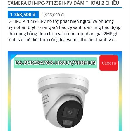
CAMERA DH-IPC-PT1239H-PV ĐÀM THOẠI 2 CHIỀU
1,368,500 ₫
1,955,000 ₫
DH-IPC-PT1239H-PV hỗ trợ phát hiện người và phương
tiện phân biệt rõ ràng với bảo vệ vành đai cùng báo động
chủ động bằng đèn chớp và còi hú. độ phân giải 2MP ghi
hình sác nét kêt hợp cùng loa và mic thu âm thanh và
dàm thoại chát lượng cao