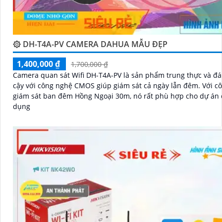
۞ DH-T4A-PV CAMERA DAHUA MẪU ĐẸP
1,400,000 ₫
1,700,000 ₫
Camera quan sát Wifi DH-T4A-PV là sản phẩm trung thực và đá
cậy với công nghệ CMOS giúp giám sát cả ngày lẫn đêm. Với công nghệ
giám sát ban đêm Hồng Ngoại 30m, nó rất phù hợp cho dự án
dụng