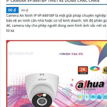
✅ CAMERA VP-8491BP THIÊT KẾ DOME CHẮC CHẮN
00 ₫
00 ₫
Camera An Ninh IP VP-8491BP là một giải pháp chuyên nghiệp 
bảo vệ an ninh căn nhà hoặc cơ sở kinh doanh. Với độ phân giải cao
4K, camera này cho phép người dùng xem hình ảnh sắc nét và c
từ xa