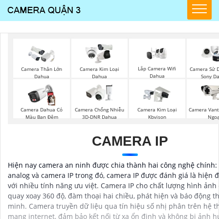
Lắp Camera Wifi
Camera Thân Lớn
Camera Kim Loại
Camera Sử D
Dahua
Dahua
Dahua
Sony D
Camera Dahua Có
Camera Chống Nhiễu
Camera Kim Loại
Camera Vant
Màu Ban Đêm
3D-DNR Dahua
Kbvison
Ngoạ
CAMERA IP
Hiện nay camera an ninh được chia thành hai công nghệ chính:
analog và camera IP trong đó, camera IP được đánh giá là hiện đ
với nhiều tính năng ưu việt. Camera IP cho chất lượng hình ảnh 
quay xoay 360 độ, đàm thoại hai chiều, phát hiện và báo động t
minh. Camera truyền dữ liệu qua tín hiệu số nhị phân trên hệ 
mạng internet, đảm bảo kết nối từ xa ổn định và không bị ảnh 