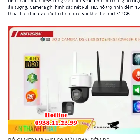
bền chắc chuẩn IP65 cùng viên pin 5200mAh cho thời gian ho
ấn tượng. Camera ghi hình sắc nét Full HD, hỗ trợ nhìn đêm 15m, đàm
thoại hai chiều và lưu trữ linh hoạt với khe thẻ nhớ 512GB