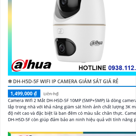
✲ DH-H5D-5F WIFI IP CAMERA GIÁM SÁT GIÁ RẺ
1,499,000 ₫
Liên h₫
Camera Wifi 2 Mắt DH-H5D-5F 10MP (5MP+5MP) là dòng camer
lắp trong nhà với khả năng giám sát hình ảnh chất lượng 3K m
độ nét cao và đặc biệt là ban đêm có màu sắc chân thực. Came
DH-H5D-5F còn giúp đảm bảo an ninh hiệu quả với tính năng 
người và thú cưng với độ chính xác cao