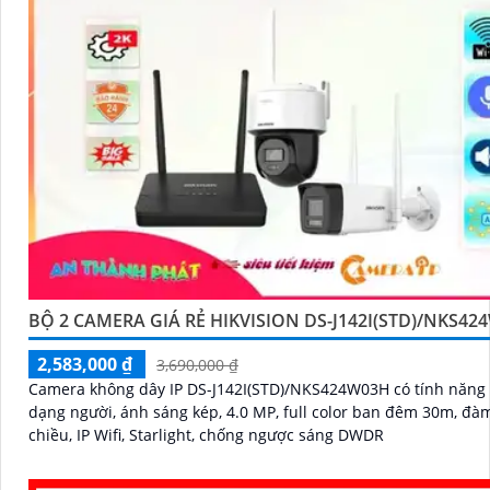
BỘ 2 CAMERA GIÁ RẺ HIKVISION DS-J142I(STD)/NKS42
2,583,000 ₫
3,690,000 ₫
Camera không dây IP DS-J142I(STD)/NKS424W03H có tính năng
dạng người, ánh sáng kép, 4.0 MP, full color ban đêm 30m, đàm
chiều, IP Wifi, Starlight, chống ngược sáng DWDR