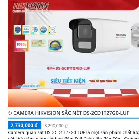
'
✨ CAMERA HIKVISION SẮC NÉT DS-2CD1T27G0-LUF
2,730,000 ₫
3,290,000 ₫
Camera quan sát DS-2CD1T27G0-LUF là một sản phẩm chất lư
với khả năng giám sát ban đêm Full Color lên đến 50m. Camera này