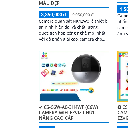
MẪU ĐẸP
1,5
8,850,000 ₫
9,050,000 ₫
Camer
Camera quan sát NK42W0 là thiết bị
'
phẩm 
an ninh hiện đại và chất lượng,
camera giá r
được tích hợp công nghệ mới nhất.
ảnh s
Với độ phân giải cao, camera cho
came
hình ảnh sắc nét và chất lượng màu
ảnh c
sắc
✔ CS-C6W-A0-3H4WF (C6W)
✪ CS
CAMERA WIFI EZVIZ CHỨC
CAM
NĂNG CAO CẤP
EZVI