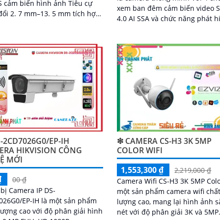
 cảm biến hình ảnh Tiêu cự
xem ban đêm cảm biến video
đổi 2. 7 mm–13. 5 mm tích hợp
4.0 AI SSA và chức năng phát h
 năng Thu âm phát hiện
chuyển động thông minh came
n động thông...
giúp bảo vệ hiệu quả cho ngôi
hay doanh nghiệp của bạn
-2CD7026G0/EP-IH
❇ CAMERA CS-H3 3K 5MP
ERA HIKVISION CÔNG
COLOR WIFI
Ệ MỚI
1,553,300 ₫
2,219,000 ₫
₫
00 ₫
Camera Wifi CS-H3 3K 5MP Colo
 bị Camera IP DS-
một sản phẩm camera wifi chấ
026G0/EP-IH là một sản phẩm
lượng cao, mang lại hình ảnh s
lượng cao với độ phân giải hình
nét với độ phân giải 3K và 5MP. Vớ