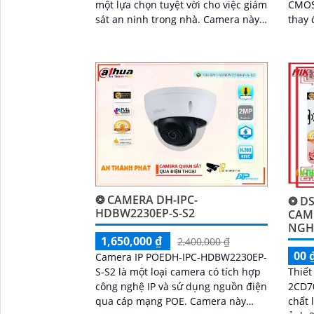
một lựa chọn tuyệt vời cho việc giám
CMOS
sát an ninh trong nhà. Camera này
thay 
có chức năng cao cấp Thu Âm Và
chức
Loa rõ ràng, cho phép người dùng
chuyể
nghe và nói trong thời gian thực
❂ CAMERA DH-IPC-
❂ DS
HDBW2230EP-S-S2
CAM
NGH
1,650,000 ₫
2,400,000 ₫
00 
Camera IP POEDH-IPC-HDBW2230EP-
Thiết
S-S2 là một loại camera có tích hợp
2CD7
công nghệ IP và sử dụng nguồn điện
chất 
qua cáp mạng POE. Camera này