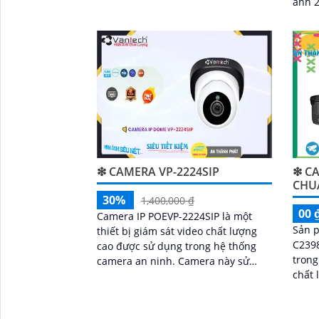
ảnh 
được sản xuất bởi hãng Dahua - một
đến h
trong những nhà sản xuất nổi tiếng
công 
về các sản phẩm camera an ninh
❇ CAMERA VP-2224SIP
❇ CA
CHU
30%
1,400,000 ₫
00 
Camera IP POEVP-2224SIP là một
Sản 
thiết bị giám sát video chất lượng
C2398
cao được sử dụng trong hệ thống
trong 
camera an ninh. Camera này sử
chất 
dụng công nghệ POE (Power over
came
Ethernet) giúp dễ dàng cấp nguồn
giám 
và truyền dữ liệu thông qua một dây