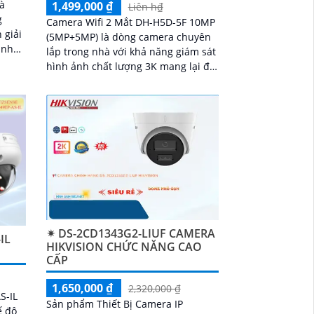
à
1,499,000 ₫
Liên h₫
g
Camera Wifi 2 Mắt DH-H5D-5F 10MP
 giải
(5MP+5MP) là dòng camera chuyên
t như
lắp trong nhà với khả năng giám sát
Micro
hình ảnh chất lượng 3K mang lại độ
kết
nét cao và đặc biệt là ban đêm có
ng
màu sắc chân thực. Camera wifi DH-
H5D-5F còn giúp đảm bảo an ninh
hiệu quả với tính năng phát hiện
người và thú cưng với độ chính xác
cao
✴ DS-2CD1343G2-LIUF CAMERA
IL
HIKVISION CHỨC NĂNG CAO
CẤP
1,650,000 ₫
2,320,000 ₫
S-IL
Sản phẩm Thiết Bị Camera IP
ế độ