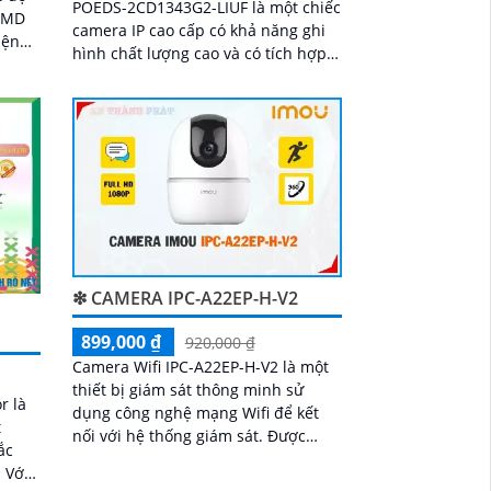
POEDS-2CD1343G2-LIUF là một chiếc
 SMD
camera IP cao cấp có khả năng ghi
iện
hình chất lượng cao và có tích hợp
ra
công nghệ POE (Power Over
 nhà
Ethernet). Với độ...
❇ CAMERA IPC-A22EP-H-V2
899,000 ₫
920,000 ₫
Camera Wifi IPC-A22EP-H-V2 là một
thiết bị giám sát thông minh sử
r là
dụng công nghệ mạng Wifi để kết
t
nối với hệ thống giám sát. Được
ắc
trang bị các tính năng tiên tiến,
i
camera này...