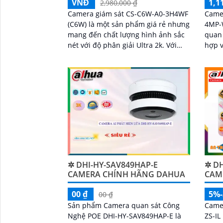
VNĐ
1,1
2,980,000 ₫
Camera giám sát CS-C6W-A0-3H4WF
Camer
(C6W) là một sản phẩm giá rẻ nhưng
4MP-
mang đến chất lượng hình ảnh sắc
quan 
nét với độ phân giải Ultra 2k. Với
hợp vớ
tính năng thông minh như Hồng
nổi b
Ngoại Smart IR, bạn có thể quan sát
năng 
rõ ràng ngay cả trong điều kiện ánh
sáng yếu
✲ DHI-HY-SAV849HAP-E
✲ DH
CAMERA CHÍNH HÃNG DAHUA
CAME
00 ₫
5%
00 ₫
Sản phẩm Camera quan sát Công
Came
Nghệ POE DHI-HY-SAV849HAP-E là
ZS-IL