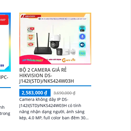
ười
ừ xa
BỘ 2 CAMERA GIÁ RẺ
HIKVISION DS-
IPC-
J142I(STD)/NKS424W03H
2,583,000 ₫
3,690,000 ₫
Camera không dây IP DS-
,
J142I(STD)/NKS424W03H có tính
ính
năng nhận dạng người, ánh sáng
 trong
kép, 4.0 MP, full color ban đêm 30m,
đàm thoại 2 chiều, IP Wifi, Starlight,
chống ngược sáng DWDR