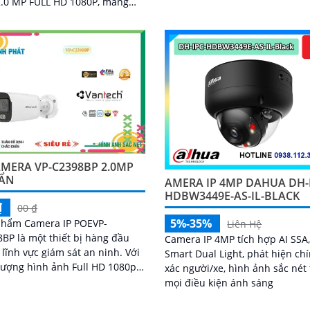
2.0 MP FULL HD 1080P, mang
khả năng kết nối không dây, ng
ình ảnh rõ nét và chi tiết cho
dùng có thể dễ dàng giám sát t
trình dân dụng
qua điện thoại di động
MERA VP-C2398BP 2.0MP
ẨN
AMERA IP 4MP DAHUA DH-
HDBW3449E-AS-IL-BLACK
₫
00 ₫
5%-35%
phẩm Camera IP POEVP-
Liên Hệ
BP là một thiết bị hàng đầu
Camera IP 4MP tích hợp AI SSA
lĩnh vực giám sát an ninh. Với
Smart Dual Light, phát hiện ch
lượng hình ảnh Full HD 1080p,
xác người/xe, hình ảnh sắc nét
ra này sẽ đáp ứng mọi nhu cầu
mọi điều kiện ánh sáng
sát của bạn