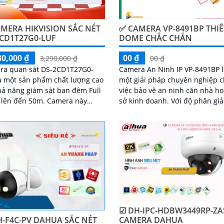
MERA HIKVISION SẮC NÉT
✅ CAMERA VP-8491BP THIÊ
2CD1T27G0-LUF
DOME CHẮC CHẮN
30,000 ₫
00 ₫
3,290,000 ₫
00 ₫
ra quan sát DS-2CD1T27G0-
Camera An Ninh IP VP-8491BP 
à một sản phẩm chất lượng cao
một giải pháp chuyên nghiệp 
hả năng giám sát ban đêm Full
việc bảo vệ an ninh căn nhà ho
n đến 50m. Camera này
sở kinh doanh. Với độ phân giải cao
g chỉ cho phép bạn xem hình
4K, camera này cho phép ngườ
àu sắc rõ nét và sáng trong
dùng xem hình ảnh sắc nét và 
mà còn đảm bảo chất lượng
tiết từ xa
HD 1080P
☑ DH-IPC-HDBW3449RP-ZAS
H-F4C-PV DAHUA SẮC NÉT
CAMERA DAHUA