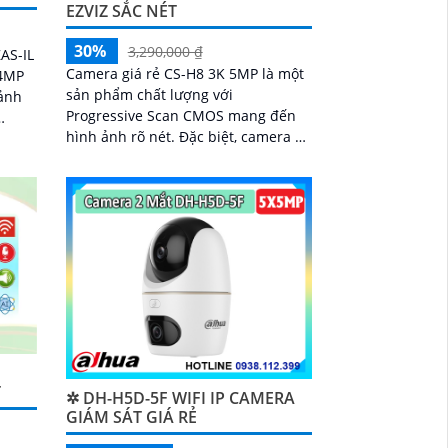
EZVIZ SẮC NÉT
30%
3,290,000 ₫
Camera giá rẻ CS-H8 3K 5MP là một
 4MP
sản phẩm chất lượng với
ảnh
Progressive Scan CMOS mang đến
hình ảnh rõ nét. Đặc biệt, camera có
ng
chất lượng hình ảnh ban đêm với
khả năng quan sát tối đa 30m bằng
công nghệ Hồng Ngoại
T
✲ DH-H5D-5F WIFI IP CAMERA
GIÁM SÁT GIÁ RẺ