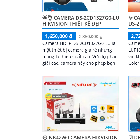
🌟👌 CAMERA DS-2CD1327G0-LU
✨ CA
HIKVISION THIẾT KẾ ĐẸP
DS-
1,650,000 ₫
2,7
2,350,000 ₫
Camera HD IP DS-2CD1327G0-LU là
Came
một thiết bị camera giá rẻ nhưng
LUF l
mang lại hiệu suất cao. Với độ phân
với k
giải cao, camera này cho phép bạn
Color lê
ghi lại hình ảnh rõ nét và chi tiết
khôn
ảnh m
đêm 
Full 
۞ NK42W0 CAMERA HIKVISION
☑ D