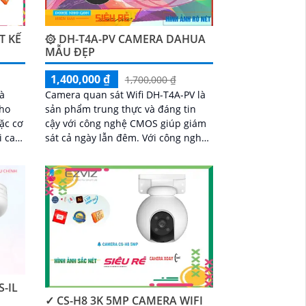
T KẾ
۞ DH-T4A-PV CAMERA DAHUA
MẪU ĐẸP
1,400,000 ₫
1,700,000 ₫
là
Camera quan sát Wifi DH-T4A-PV là
cho
sản phẩm trung thực và đáng tin
ặc cơ
cậy với công nghệ CMOS giúp giám
sát cả ngày lẫn đêm. Với công nghệ
i
giám sát ban đêm Hồng Ngoại 30m,
chi
nó rất phù hợp cho dự án dân dụng
-IL
✓ CS-H8 3K 5MP CAMERA WIFI