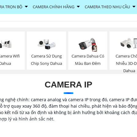
RA TRỌN BỘ
CAMERA CHÍNH HÃNG
CAMERA THEO NHU CẦU
Camera Wifi
Camera Sử Dụng
Camera Dahua Có
Camera Ch
Dahua
Chip Sony Dahua
Màu Ban Đêm
Nhiễu 3D-
Dahua
CAMERA IP
g nghệ chính: camera analog và camera IP trong đó, camera IP đượ
ỗ trợ quay xoay 360 độ, đàm thoại hai chiều, phát hiện và báo độn
o kết nối từ xa ổn định và không bị ảnh hưởng bởi khoảng cách đị
hợp lý và hình ảnh sắc nét.