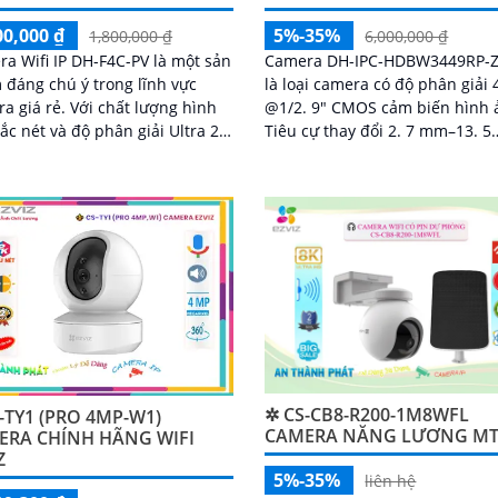
00,000 ₫
5%-35%
1,800,000 ₫
6,000,000 ₫
a Wifi IP DH-F4C-PV là một sản
Camera DH-IPC-HDBW3449RP-ZAS-IL
đáng chú ý trong lĩnh vực
là loại camera có độ phân giải
ẻ. Với chất lượng hình
@1/2. 9" CMOS cảm biến hình 
ắc nét và độ phân giải Ultra 2k,
Tiêu cự thay đổi 2. 7 mm–13. 5
ra này mang lại những hình
mmánh sáng kép cho chất lượ
hất lượng cao cho công trình
hình ảnh tốt ban đêm
✲ CS-CB8-R200-1M8WFL
-TY1 (PRO 4MP-W1)
CAMERA NĂNG LƯƠNG M
ERA CHÍNH HÃNG WIFI
Z
5%-35%
liên hệ