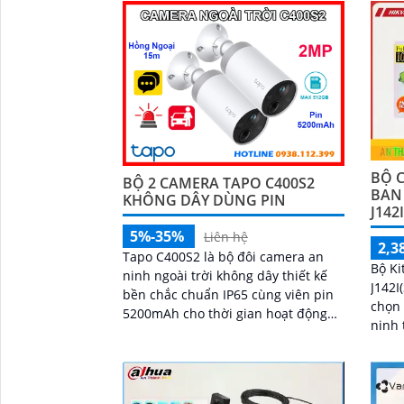
cáp duy nhất
BỘ C
BỘ 2 CAMERA TAPO C400S2
BAN
KHÔNG DÂY DÙNG PIN
J142
5%-35%
Liên hệ
2,3
Tapo C400S2 là bộ đôi camera an
Bộ Ki
ninh ngoài trời không dây thiết kế
J142I
bền chắc chuẩn IP65 cùng viên pin
chọn 
5200mAh cho thời gian hoạt động
ninh 
ấn tượng. Camera ghi hình sắc nét
dễ dàng. Với chất 
Full HD, hỗ trợ nhìn đêm 15m, đàm
sắc n
thoại hai chiều và lưu trữ linh hoạt
bạn h
với khe thẻ nhớ 512GB
cao