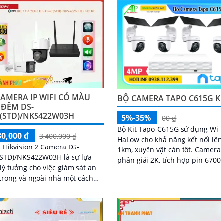
AMERA IP WIFI CÓ MÀU
BỘ CAMERA TAPO C615G K
 ĐÊM DS-
I(STD)/NKS422W03H
5%-35%
00 ₫
Bộ Kit Tapo-C615G sử dụng Wi-
80,000 ₫
3,400,000 ₫
HaLow cho khả năng kết nối lê
t Hikvision 2 Camera DS-
1km, xuyên vật cản tốt. Camera độ
(STD)/NKS422W03H là sự lựa
phân giải 2K, tích hợp pin 67
lý tưởng cho việc giám sát an
hoạt động đến 150 ngày
trong và ngoài nhà một cách
lượng hình ảnh
ét, bộ kit này mang đến cho
ình ảnh rõ ràng và chất lượng