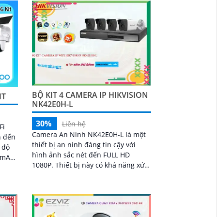
BỘ KIT 4 CAMERA IP HIKVISION
IT
NK42E0H-L
30%
Liên hệ
Fi
Camera An Ninh NK42E0H-L là một
n đến
thiết bị an ninh đáng tin cậy với
hình ảnh sắc nét đến FULL HD
00mAh
1080P. Thiết bị này có khả năng xử
lý hình ảnh thiếu sáng một cách
chất lượng