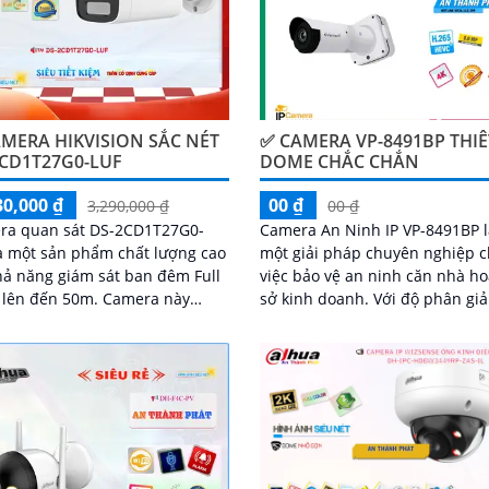
MERA HIKVISION SẮC NÉT
✅ CAMERA VP-8491BP THIÊ
2CD1T27G0-LUF
DOME CHẮC CHẮN
30,000 ₫
00 ₫
3,290,000 ₫
00 ₫
ra quan sát DS-2CD1T27G0-
Camera An Ninh IP VP-8491BP 
à một sản phẩm chất lượng cao
một giải pháp chuyên nghiệp 
hả năng giám sát ban đêm Full
việc bảo vệ an ninh căn nhà ho
n đến 50m. Camera này
sở kinh doanh. Với độ phân giải cao
g chỉ cho phép bạn xem hình
4K, camera này cho phép ngườ
àu sắc rõ nét và sáng trong
dùng xem hình ảnh sắc nét và 
mà còn đảm bảo chất lượng
tiết từ xa
HD 1080P