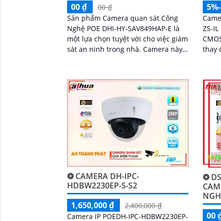
00 ₫
5%
00 ₫
Sản phẩm Camera quan sát Công
Came
Nghệ POE DHI-HY-SAV849HAP-E là
ZS-IL
một lựa chọn tuyệt vời cho việc giám
CMOS
sát an ninh trong nhà. Camera này
thay 
có chức năng cao cấp Thu Âm Và
chức
Loa rõ ràng, cho phép người dùng
chuyể
nghe và nói trong thời gian thực
❂ CAMERA DH-IPC-
❂ DS
HDBW2230EP-S-S2
CAM
NGH
1,650,000 ₫
2,400,000 ₫
00 
Camera IP POEDH-IPC-HDBW2230EP-