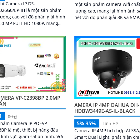
 bị Camera IP DS-
một sản phẩm camera wifi chấ
026G0/EP-IH là một sản phẩm
lượng cao, mang lại hình ảnh s
lượng cao với độ phân giải hình
nét với độ phân giải 3K và 5MP. Vớ
2.0 MP FULL HD 1080P, mang
khả năng kết nối không dây, ng
ình ảnh rõ nét và chi tiết cho
dùng có thể dễ dàng giám sát t
trình dân dụng
qua điện thoại di động
MERA VP-C2398BP 2.0MP
ẨN
AMERA IP 4MP DAHUA DH-
HDBW3449E-AS-IL-BLACK
₫
00 ₫
5%-35%
phẩm Camera IP POEVP-
Liên Hệ
BP là một thiết bị hàng đầu
Camera IP 4MP tích hợp AI SSA
lĩnh vực giám sát an ninh. Với
Smart Dual Light, phát hiện ch