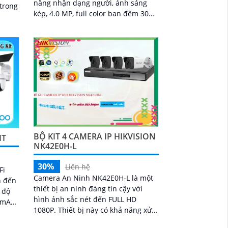
năng nhận dạng người, ánh sáng
 trong
kép, 4.0 MP, full color ban đêm 30m,
đàm thoại 2 chiều, IP Wifi, Starlight,
chống ngược sáng DWDR
BỘ KIT 4 CAMERA IP HIKVISION
IT
NK42E0H-L
30%
Liên hệ
Fi
Camera An Ninh NK42E0H-L là một
n đến
thiết bị an ninh đáng tin cậy với
hình ảnh sắc nét đến FULL HD
00mAh
1080P. Thiết bị này có khả năng xử
lý hình ảnh thiếu sáng một cách