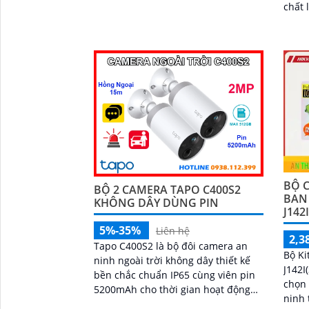
chất 
dụng công nghệ POE (Power over
came
Ethernet) giúp dễ dàng cấp nguồn
giám 
và truyền dữ liệu thông qua một dây
cáp duy nhất
BỘ C
BỘ 2 CAMERA TAPO C400S2
BAN
KHÔNG DÂY DÙNG PIN
J142
5%-35%
Liên hệ
2,3
Tapo C400S2 là bộ đôi camera an
Bộ Ki
ninh ngoài trời không dây thiết kế
J142I
bền chắc chuẩn IP65 cùng viên pin
chọn 
5200mAh cho thời gian hoạt động
ninh 
ấn tượng. Camera ghi hình sắc nét