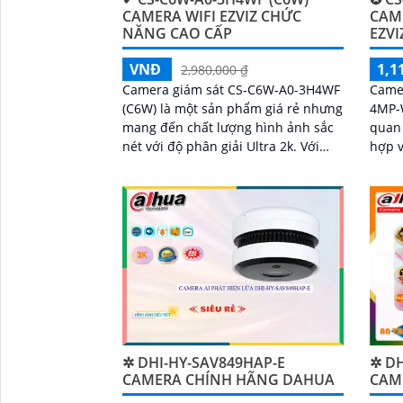
CAMERA WIFI EZVIZ CHỨC
CAM
NĂNG CAO CẤP
EZVI
VNĐ
1,1
2,980,000 ₫
Camera giám sát CS-C6W-A0-3H4WF
Camer
(C6W) là một sản phẩm giá rẻ nhưng
4MP-
mang đến chất lượng hình ảnh sắc
quan 
nét với độ phân giải Ultra 2k. Với
hợp vớ
tính năng thông minh như Hồng
nổi b
Ngoại Smart IR, bạn có thể quan sát
năng 
rõ ràng ngay cả trong điều kiện ánh
sáng yếu
✲ DHI-HY-SAV849HAP-E
✲ DH
CAMERA CHÍNH HÃNG DAHUA
CAME