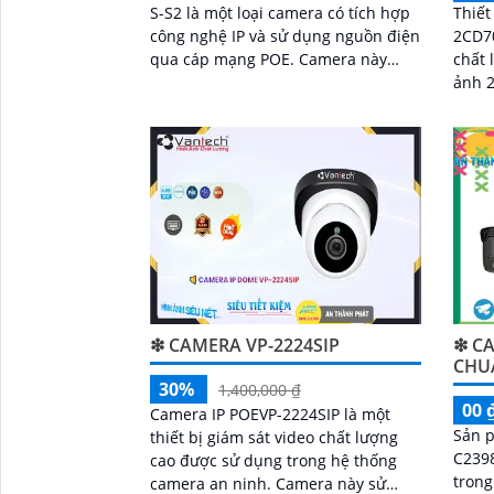
Thiết
S-S2 là một loại camera có tích hợp
2CD7
công nghệ IP và sử dụng nguồn điện
chất 
qua cáp mạng POE. Camera này
ảnh 
được sản xuất bởi hãng Dahua - một
đến h
trong những nhà sản xuất nổi tiếng
công 
về các sản phẩm camera an ninh
❇ CAMERA VP-2224SIP
❇ CA
CHU
30%
1,400,000 ₫
00 
Camera IP POEVP-2224SIP là một
Sản 
thiết bị giám sát video chất lượng
C2398
cao được sử dụng trong hệ thống
trong 
camera an ninh. Camera này sử