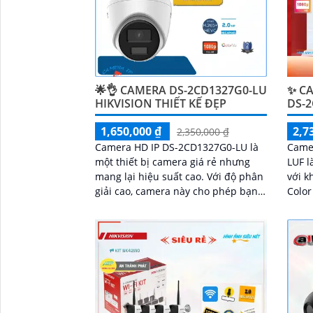
🌟👌 CAMERA DS-2CD1327G0-LU
✨ CA
HIKVISION THIẾT KẾ ĐẸP
DS-
1,650,000 ₫
2,7
2,350,000 ₫
Camera HD IP DS-2CD1327G0-LU là
Came
một thiết bị camera giá rẻ nhưng
LUF l
mang lại hiệu suất cao. Với độ phân
với k
giải cao, camera này cho phép bạn
Color lê
ghi lại hình ảnh rõ nét và chi tiết
khôn
ảnh m
đêm 
Full 