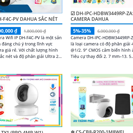
☑ DH-IPC-HDBW3449RP-ZAS
H-F4C-PV DAHUA SẮC NÉT
CAMERA DAHUA
00,000 ₫
5%-35%
1,800,000 ₫
6,000,000 ₫
a Wifi IP DH-F4C-PV là một sản
Camera DH-IPC-HDBW3449RP-ZAS-IL
đáng chú ý trong lĩnh vực
là loại camera có độ phân giải
ẻ. Với chất lượng hình
@1/2. 9" CMOS cảm biến hình 
ắc nét và độ phân giải Ultra 2k,
Tiêu cự thay đổi 2. 7 mm–13. 5
ra này mang lại những hình
mmánh sáng kép cho chất lượ
hất lượng cao cho công trình
hình ảnh tốt ban đêm
✲ CS-CB8-R200-1M8WFL
-TY1 (PRO 4MP-W1)