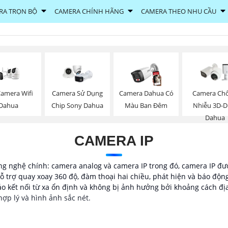
RA TRỌN BỘ
CAMERA CHÍNH HÃNG
CAMERA THEO NHU CẦU
Camera Wifi
Camera Sử Dụng
Camera Dahua Có
Camera Ch
Dahua
Chip Sony Dahua
Màu Ban Đêm
Nhiễu 3D-
Dahua
CAMERA IP
g nghệ chính: camera analog và camera IP trong đó, camera IP đượ
ỗ trợ quay xoay 360 độ, đàm thoại hai chiều, phát hiện và báo độn
o kết nối từ xa ổn định và không bị ảnh hưởng bởi khoảng cách đị
hợp lý và hình ảnh sắc nét.