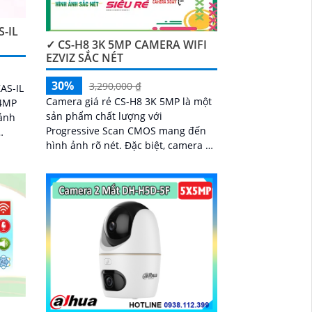
-IL
✓ CS-H8 3K 5MP CAMERA WIFI
EZVIZ SẮC NÉT
30%
3,290,000 ₫
Camera giá rẻ CS-H8 3K 5MP là một
 4MP
sản phẩm chất lượng với
ảnh
Progressive Scan CMOS mang đến
hình ảnh rõ nét. Đặc biệt, camera có
ng
chất lượng hình ảnh ban đêm với
khả năng quan sát tối đa 30m bằng
công nghệ Hồng Ngoại