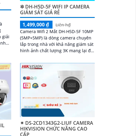
T
✲ DH-H5D-5F WIFI IP CAMERA
GIÁM SÁT GIÁ RẺ
à
1,499,000 ₫
Liên h₫
g
Camera Wifi 2 Mắt DH-H5D-5F 10MP
 giải
(5MP+5MP) là dòng camera chuyên
t như
lắp trong nhà với khả năng giám sát
Micro
hình ảnh chất lượng 3K mang lại độ
kết
nét cao và đặc biệt là ban đêm có
ng
màu sắc chân thực. Camera wifi DH-
H5D-5F còn giúp đảm bảo an ninh
hiệu quả với tính năng phát hiện
người và thú cưng với độ chính xác
cao
✴ DS-2CD1343G2-LIUF CAMERA
IL
HIKVISION CHỨC NĂNG CAO
CẤP