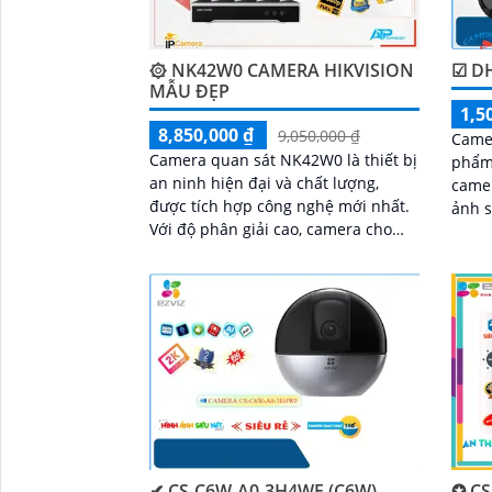
۞ NK42W0 CAMERA HIKVISION
☑ D
'
MẪU ĐẸP
1,5
8,850,000 ₫
9,050,000 ₫
Camer
Camera quan sát NK42W0 là thiết bị
phẩm 
an ninh hiện đại và chất lượng,
camera giá r
được tích hợp công nghệ mới nhất.
ảnh s
Với độ phân giải cao, camera cho
came
hình ảnh sắc nét và chất lượng màu
ảnh c
sắc
✔ CS-C6W-A0-3H4WF (C6W)
✪ CS