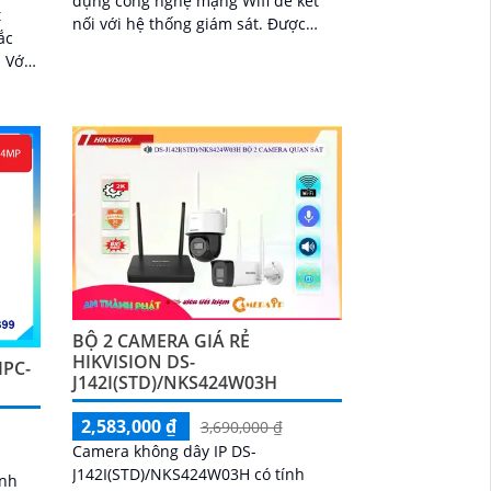
dụng công nghệ mạng Wifi để kết
t
nối với hệ thống giám sát. Được
ắc
trang bị các tính năng tiên tiến,
i
camera này...
ười
ừ xa
BỘ 2 CAMERA GIÁ RẺ
HIKVISION DS-
IPC-
J142I(STD)/NKS424W03H
2,583,000 ₫
3,690,000 ₫
Camera không dây IP DS-
,
J142I(STD)/NKS424W03H có tính
ính