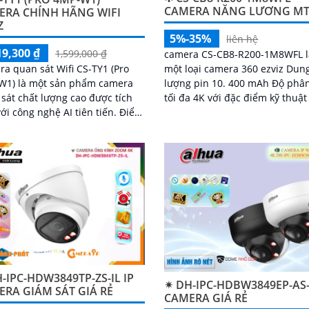
CAMERA NĂNG LƯƠNG M
ERA CHÍNH HÃNG WIFI
Z
5%-35%
liên hệ
19,300 ₫
1,599,000 ₫
camera CS-CB8-R200-1M8WFL l
a quan sát Wifi CS-TY1 (Pro
một loại camera 360 ezviz Dun
W1) là một sản phẩm camera
lượng pin 10. 400 mAh Độ phân
sát chất lượng cao được tích
tối đa 4K với đặc điểm kỹ thuậ
i công nghệ AI tiên tiến. Điểm
sau trang bị khe cắm thẻ nhớ 
ật của sản phẩm này là khả
SD dung lượng lên đến 512GB 
chống...
nối Wifi IP góc quay rộng với ố
kính 3
-IPC-HDW3849TP-ZS-IL IP
✴ DH-IPC-HDBW3849EP-AS-
RA GIÁM SÁT GIÁ RẺ
CAMERA GIÁ RẺ