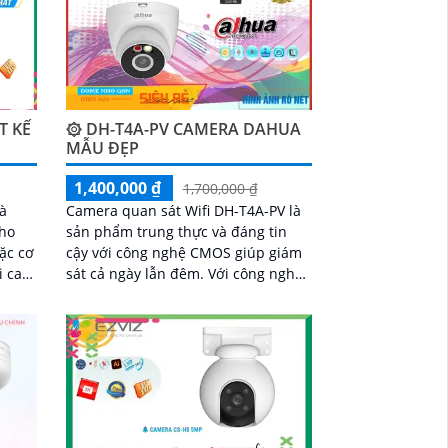
T KẾ
۞ DH-T4A-PV CAMERA DAHUA
MẪU ĐẸP
1,400,000 ₫
1,700,000 ₫
là
Camera quan sát Wifi DH-T4A-PV là
cho
sản phẩm trung thực và đáng tin
ặc cơ
cậy với công nghệ CMOS giúp giám
sát cả ngày lẫn đêm. Với công nghệ
i
giám sát ban đêm Hồng Ngoại 30m,
chi
nó rất phù hợp cho dự án dân dụng