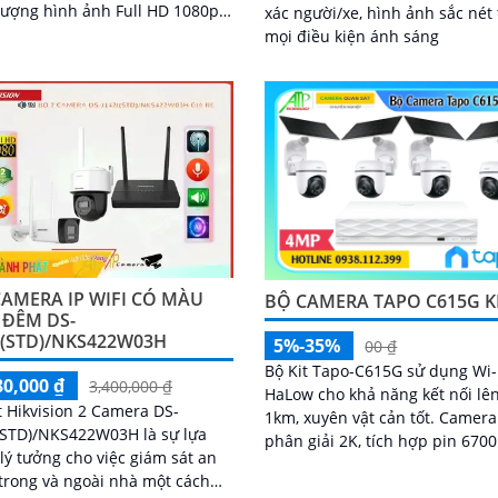
lượng hình ảnh Full HD 1080p,
xác người/xe, hình ảnh sắc nét
ra này sẽ đáp ứng mọi nhu cầu
mọi điều kiện ánh sáng
sát của bạn
AMERA IP WIFI CÓ MÀU
BỘ CAMERA TAPO C615G K
 ĐÊM DS-
I(STD)/NKS422W03H
5%-35%
00 ₫
Bộ Kit Tapo-C615G sử dụng Wi-
80,000 ₫
3,400,000 ₫
HaLow cho khả năng kết nối lê
t Hikvision 2 Camera DS-
1km, xuyên vật cản tốt. Camera độ
(STD)/NKS422W03H là sự lựa
phân giải 2K, tích hợp pin 67
lý tưởng cho việc giám sát an
hoạt động đến 150 ngày
trong và ngoài nhà một cách