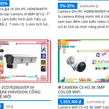
-35%
5%-35%
8,000,000 ₫
ra giá rẻ DH-IPC-HDW3849TP-
Camera DH-IPC-HDBW3849EP-A
 là loại Camera IP 8MP @1/2. 7"
là camera thông minh Với 4 ch
 cảm biến hình ảnh Tiêu cự
xem ban đêm cảm biến video
đổi 2. 7 mm–13. 5 mm tích hợp
4.0 AI SSA và chức năng phát h
 năng Thu âm phát hiện
chuyển động thông minh came
n động thông...
giúp bảo vệ hiệu quả cho ngôi
hay doanh nghiệp của bạn
-2CD7026G0/EP-IH
❇ CAMERA CS-H3 3K 5MP
ERA HIKVISION CÔNG
COLOR WIFI
Ệ MỚI
1,553,300 ₫
2,219,000 ₫
₫
00 ₫
Camera Wifi CS-H3 3K 5MP Colo