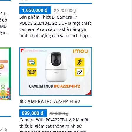
1,650,000 ₫
2,320,000 ₫
S-IL
Sản phẩm Thiết Bị Camera IP
ế độ
POEDS-2CD1343G2-LIUF là một chiếc
 SMD
camera IP cao cấp có khả năng ghi
iện
hình chất lượng cao và có tích hợp
ra
công nghệ POE (Power Over
 nhà
Ethernet). Với độ...
❇ CAMERA IPC-A22EP-H-V2
899,000 ₫
920,000 ₫
Camera Wifi IPC-A22EP-H-V2 là một
thiết bị giám sát thông minh sử
r là