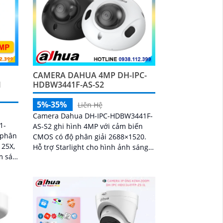
CAMERA DAHUA 4MP DH-IPC-
M
HDBW3441F-AS-S2
5%-35%
Liên Hệ
Camera Dahua DH-IPC-HDBW3441F-
1-
AS-S2 ghi hình 4MP với cảm biến
 phân
CMOS có độ phân giải 2688×1520.
 25X,
Hỗ trợ Starlight cho hình ảnh sáng
m sát
rõ khi ánh sáng yếu. Ống kính cố
định 3