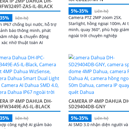
ERA IP 2MP DAHUA DH-
HFW3249T-ZAS-IL-BLACK
5%-35%
Liên hệ
-35%
Camera PTZ 2MP zoom 25X,
liên hệ
Starlight, hồng ngoại 100m, AI 
 IP67 chống bụi nước, hỗ trợ
minh, quay 360°, phù hợp giám
cảnh báo thông minh, phát
ngoài trời chuyên nghiệp
 xâm nhập & chuyển động
 xác nhờ thuật toán AI
ERA IP 4MP DAHUA DH-
CAMERA IP 4MP DAHUA DH
HFW3449E-AS-IL-BLACK
SD29404DB-GNY
-35%
5%-35%
liên hệ
Liên hệ
hợp công nghệ AI giảm báo
AI SMD 3.0 nhận diện người và