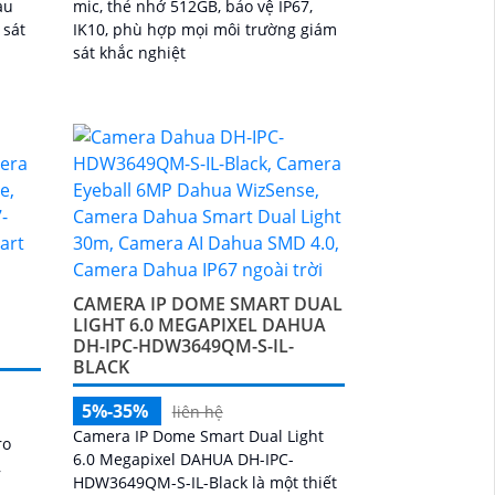
àu
mic, thẻ nhớ 512GB, bảo vệ IP67,
 sát
IK10, phù hợp mọi môi trường giám
sát khắc nghiệt
CAMERA IP DOME SMART DUAL
LIGHT 6.0 MEGAPIXEL DAHUA
DH-IPC-HDW3649QM-S-IL-
BLACK
5%-35%
liên hệ
Camera IP Dome Smart Dual Light
ro
6.0 Megapixel DAHUA DH-IPC-
,
HDW3649QM-S-IL-Black là một thiết