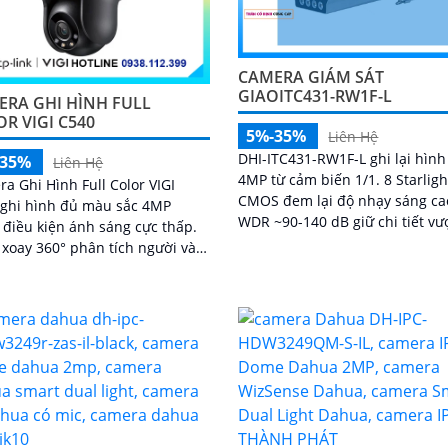
CAMERA GIÁM SÁT
GIAOITC431-RW1F-L
ERA GHI HÌNH FULL
R VIGI C540
5%-35%
Liên Hệ
DHI-ITC431-RW1F-L ghi lại hìn
-35%
Liên Hệ
4MP từ cảm biến 1/1. 8 Starligh
a Ghi Hình Full Color VIGI
CMOS đem lại độ nhạy sáng ca
 ghi hình đủ màu sắc 4MP
WDR ~90-140 dB giữ chi tiết vư
 điều kiện ánh sáng cực thấp.
trội khi có ngược sáng hoặc mô
xoay 360° phân tích người và
trường tối đồng thời ống kính
g tiện nhanh chóng. Phát
động 10-50 mm khẩu độ tối đa 
 thông minh xâm nhập khu vực