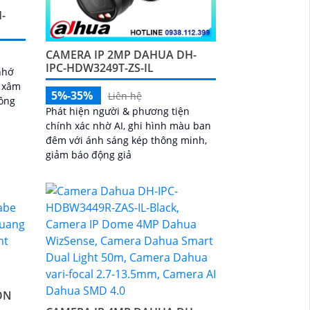
-
CAMERA IP 2MP DAHUA DH-
IPC-HDW3249T-ZS-IL
nhớ
n xâm
5%-35%
Liên hệ
hông
Phát hiện người & phương tiện
chính xác nhờ AI, ghi hình màu ban
đêm với ánh sáng kép thông minh,
giảm báo động giả
ON