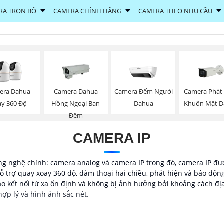
RA TRỌN BỘ
CAMERA CHÍNH HÃNG
CAMERA THEO NHU CẦU
Camera Đếm Người
Camera Phát
era Dahua
Camera Dahua
Dahua
Khuôn Mặt D
ay 360 Độ
Hồng Ngoại Ban
Đêm
CAMERA IP
g nghệ chính: camera analog và camera IP trong đó, camera IP đượ
ỗ trợ quay xoay 360 độ, đàm thoại hai chiều, phát hiện và báo độn
o kết nối từ xa ổn định và không bị ảnh hưởng bởi khoảng cách đị
hợp lý và hình ảnh sắc nét.