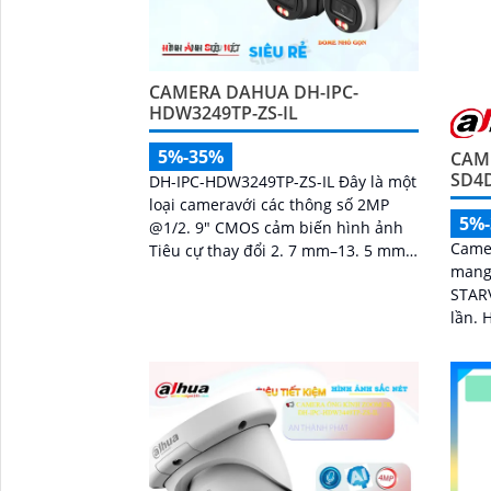
'
CAMERA DAHUA DH-IPC-
HDW3249TP-ZS-IL
5%-35%
CAM
SD4
DH-IPC-HDW3249TP-ZS-IL Đây là một
loại cameravới các thông số 2MP
5%
@1/2. 9" CMOS cảm biến hình ảnh
Came
Tiêu cự thay đổi 2. 7 mm–13. 5 mm
mang 
trang bị nhận dạng người chống
STAR
ngược sáng DWDR...
lần. Hình ảnh sắc nét ban đêm với
Starl
ánh 