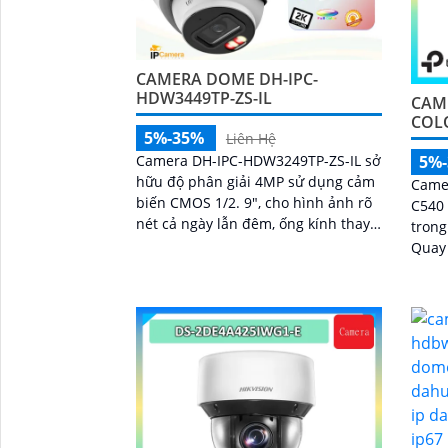
CAMERA DOME DH-IPC-
HDW3449TP-ZS-IL
CAM
COLO
5%-35%
Liên Hệ
Camera DH-IPC-HDW3249TP-ZS-IL sở
5%
hữu độ phân giải 4MP sử dụng cảm
Camer
biến CMOS 1/2. 9", cho hình ảnh rõ
C540
nét cả ngày lẫn đêm, ống kính thay
trong
đổi 2. 7–13. 5mm
Quay 
phươn
hiện