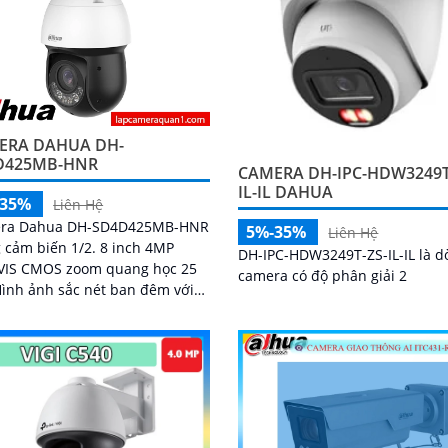
ERA DAHUA DH-
D425MB-HNR
CAMERA DH-IPC-HDW3249T
IL-IL DAHUA
-35%
Liên Hệ
ra Dahua DH-SD4D425MB-HNR
5%-35%
Liên Hệ
cảm biến 1/2. 8 inch 4MP
DH-IPC-HDW3249T-ZS-IL-IL là d
VIS CMOS zoom quang học 25
camera có độ phân giải 2
ight tầm hồng ngoại 100 mét
sáng ấm 50 mét