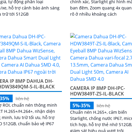
giả, tự động phân loại
chính xác, Starlight ghi hình m
/xe, hỗ trợ cảnh báo ánh sáng
ban đêm, Zoom quang 4x quan
u trữ tới 512GB
rõ ở nhiều khoảng cách
ERA IP 8MP DAHUA DH-
-HDW3849QM-S-IL-BLACK
CAMERA IP 8MP DH-IPC-
HDW3849T-ZS-IL-BLACK
-35%
liên hệ
ợ ROI, chuẩn nén thông minh
5%-35%
liên hệ
T H.265+/H.264+, nhận diện
Chuẩn nén H.265+, cảm biến
 minh, lưu trữ tối ưu, hỗ trợ
Starlight, chống nước IP67, mic
D 512GB, chuẩn bảo vệ IP67
tích hợp, hỗ trợ thẻ nhớ 512GB
giám sát hiệu quả vượt trội