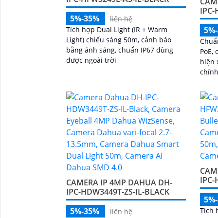
CAM
IPC-
5%-35%
liên hệ
Tích hợp Dual Light (IR + Warm
5%
Light) chiếu sáng 50m, cảnh báo
Chuẩn
bằng ánh sáng, chuẩn IP67 dùng
PoE, 
được ngoài trời
hiện
chính
CAM
IPC-
CAMERA IP 4MP DAHUA DH-
IPC-HDW3449T-ZS-IL-BLACK
5%
5%-35%
Tích 
liên hệ