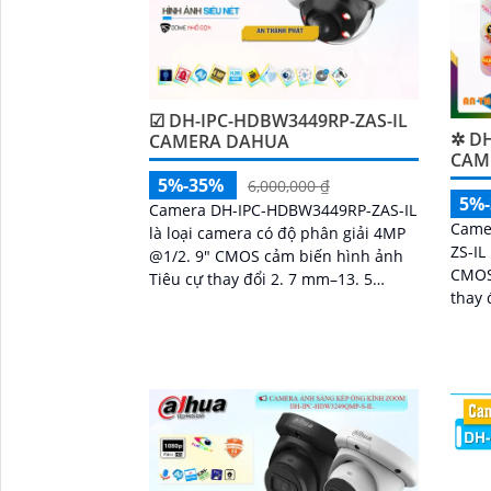
☑ DH-IPC-HDBW3449RP-ZAS-IL
✲ DH
CAMERA DAHUA
CAME
5%-35%
6,000,000 ₫
5%
Camera DH-IPC-HDBW3449RP-ZAS-IL
Came
là loại camera có độ phân giải 4MP
ZS-IL
@1/2. 9" CMOS cảm biến hình ảnh
CMOS
Tiêu cự thay đổi 2. 7 mm–13. 5
thay 
mmánh sáng kép cho chất lượng
chức
hình ảnh tốt ban đêm
chuyể