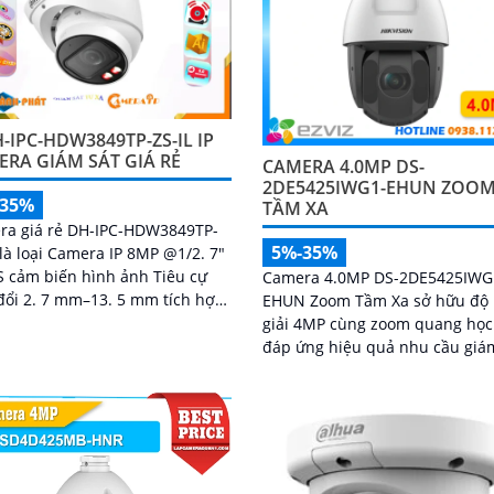
-IPC-HDW3849TP-ZS-IL IP
RA GIÁM SÁT GIÁ RẺ
CAMERA 4.0MP DS-
2DE5425IWG1-EHUN ZOO
-35%
TẦM XA
ra giá rẻ DH-IPC-HDW3849TP-
5%-35%
 là loại Camera IP 8MP @1/2. 7"
 cảm biến hình ảnh Tiêu cự
Camera 4.0MP DS-2DE5425IWG
đổi 2. 7 mm–13. 5 mm tích hợp
EHUN Zoom Tầm Xa sở hữu độ
 năng Thu âm phát hiện
giải 4MP cùng zoom quang học
n động thông...
đáp ứng hiệu quả nhu cầu giá
tại khu vực rộng