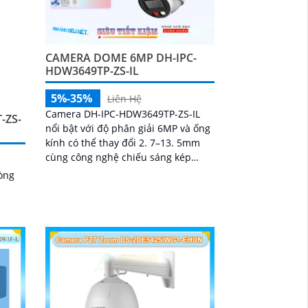
CAMERA DOME 6MP DH-IPC-
HDW3649TP-ZS-IL
5%-35%
Liên Hệ
Camera DH-IPC-HDW3649TP-ZS-IL
-ZS-
nổi bật với độ phân giải 6MP và ống
kính có thể thay đổi 2. 7–13. 5mm
cùng công nghệ chiếu sáng kép
thông minh, hỗ trợ quan sát ban
òng
đêm 50m với hồng...