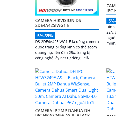
CAM
IPC-
CAMERA HIKVISION DS-
5%
2DE4A425IWG1-E
Hình 
SSA, 
5%-35%
người
DS-2DE4A425IWG1-E là dòng camera
minh,
được trang bị ống kính có thể zoom
quang học lên đến 25x, trang bị
công nghệ lấy nét tự động Self-
learning, trang bị tính năng Ai nhận
diện chính xác tích hợp AcuSearch
khi kết hợp chung với đầu ghi hình,
nhìn ban đêm bằng hồng ngoại 50m
CAMERA IP 2MP DAHUA DH-
IPC-HFW3249E-AS-IL-BLACK