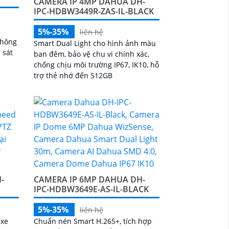
CAMERA IP 4MP DAHUA DH-
IPC-HDBW3449R-ZAS-IL-BLACK
5%-35%
liên hệ
thông
Smart Dual Light cho hình ảnh màu
 sát
ban đêm, bảo vệ chu vi chính xác,
chống chịu môi trường IP67, IK10, hỗ
trợ thẻ nhớ đến 512GB
-
CAMERA IP 6MP DAHUA DH-
IPC-HDBW3649E-AS-IL-BLACK
5%-35%
liên hệ
 xe
Chuẩn nén Smart H.265+, tích hợp