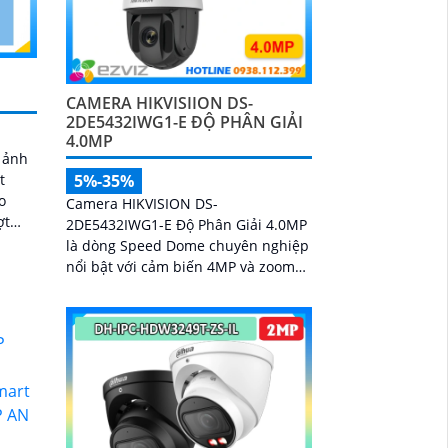
CAMERA HIKVISIION DS-
2DE5432IWG1-E ĐỘ PHÂN GIẢI
4.0MP
h ảnh
5%-35%
t
o
Camera HIKVISION DS-
ợt
2DE5432IWG1-E Độ Phân Giải 4.0MP
i
là dòng Speed Dome chuyên nghiệp
 zoom
nổi bật với cảm biến 4MP và zoom
≈ F1
quang học 32X, hỗ trợ giám sát chi
tiết ở khoảng cách xa