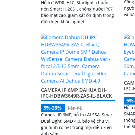
động 
Hỗ trợ WDR, HLC, Starlight, chuẩn
người
nén Smart H.265+, chống nước IP67,
và lư
bảo mật cao, giám sát ổn định trong
điều kiện khắc nghiệt
CAM
IPC
CAMERA IP 6MP DAHUA DH-
IPC-HDBW3649R-ZAS-IL-BLACK
5%
5%-35%
Hỗ tr
liên hệ
SMAR
Camera IP 6MP, hỗ trợ AI SSA, Smart
thông
Dual Light, SMD 4.0, bảo vệ chu vi,
thẻ S
ghi hình rõ nét trong mọi điều kiện
ánh sáng