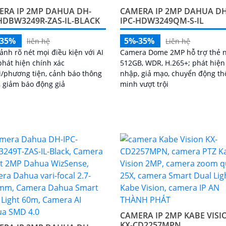
ERA IP 2MP DAHUA DH-
CAMERA IP 2MP DAHUA DH
HDBW3249R-ZAS-IL-BLACK
IPC-HDW3249QM-S-IL
-35%
5%-35%
liên hệ
Liên hệ
ảnh rõ nét mọi điều kiện với AI
Camera Dome 2MP hỗ trợ thẻ 
phát hiện chính xác
512GB, WDR, H.265+; phát hiệ
/phương tiện, cảnh báo thông
nhập, giả mạo, chuyển động t
 giảm báo động giả
minh vượt trội
CAMERA IP 2MP KABE VISI
KX-CD2257MPN