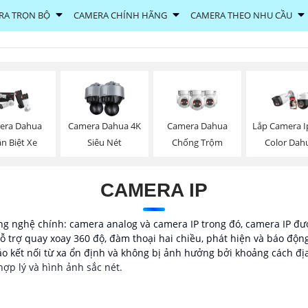
RA TRỌN BỘ
CAMERA CHÍNH HÃNG
CAMERA THEO NHU CẦU
era Dahua
Camera Dahua 4K
Camera Dahua
Lắp Camera Ip
n Biệt Xe
Siêu Nét
Chống Trộm
Color Dah
CAMERA IP
g nghệ chính: camera analog và camera IP trong đó, camera IP đượ
ỗ trợ quay xoay 360 độ, đàm thoại hai chiều, phát hiện và báo độn
o kết nối từ xa ổn định và không bị ảnh hưởng bởi khoảng cách đị
hợp lý và hình ảnh sắc nét.