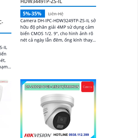
HDW3449TP-ZS-IL
5%-35%
Liên Hệ
Camera DH-IPC-HDW3249TP-ZS-IL sở
C-
hữu độ phân giải 4MP sử dụng cảm
biến CMOS 1/2. 9", cho hình ảnh rõ
nét cả ngày lẫn đêm, ống kính thay
đổi 2. 7–13. 5mm
-IL
biến
ét,
phạm
 sáng