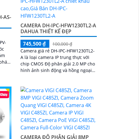
-AS-
CAMERA DH-IPC-HFW1230TL2-A
DAHUA THIẾT KẾ ĐẸP
PV-
745,500 ₫
100,000 ₫
óc
Camera giá rẻ DH-IPC-HFW1230TL2-
cảm
A là loại camera IP trung thực với
 phát
chip CMOS Độ phân giải 2.0 MP cho
on
hình ảnh sinh động và hồng ngoại
30m cho quan sát ban đêm
CAMERA ĐỘ PHÂN GIẢI 8MP