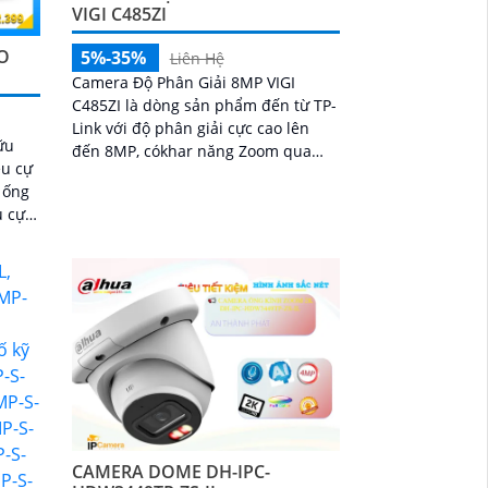
VIGI C485ZI
O
5%-35%
Liên Hệ
Camera Độ Phân Giải 8MP VIGI
C485ZI là dòng sản phẩm đến từ TP-
Link với độ phân giải cực cao lên
ữu
đến 8MP, cókhar năng Zoom qua
êu cự
học 4x. Ngoài ra camera còn tích
 ống
hợp micro giúp gi hình có âm thanh
u cự
tăng tính chân thực khi giám sát
CAMERA DOME DH-IPC-