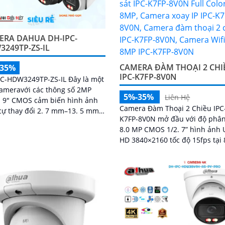
ERA DAHUA DH-IPC-
249TP-ZS-IL
CAMERA ĐÀM THOẠI 2 CHI
-35%
IPC-K7FP-8V0N
PC-HDW3249TP-ZS-IL Đây là một
cameravới các thông số 2MP
5%-35%
Liên Hệ
. 9" CMOS cảm biến hình ảnh
Camera Đàm Thoại 2 Chiều IPC
cự thay đổi 2. 7 mm–13. 5 mm
K7FP-8V0N mở đầu với độ phân
 bị nhận dạng người chống
8.0 MP CMOS 1/2. 7” hình ảnh 
c sáng DWDR...
HD 3840×2160 tốc độ 15fps tại
ống kính cố định 3. 6mm cho g
nhìn ngang...