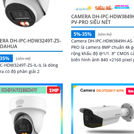
CAMERA DH-IPC-HDW3849H
PV-PRO SIÊU NÉT
5%-35%
liên hệ
ERA DH-IPC-HDW3249T-ZS-
Camera DH-IPC-HDW3849H-AS-
L DAHUA
PRO là camera 8MP chuẩn 4k g
rộng khẩu độ @1/1. 8" CMOS 
-35%
Liên Hệ
biến hình ảnh 840 ×2160 pixel
C-HDW3249T-ZS-IL-IL là dòng
hiện chuyển động phát hiện c
a có độ phân giải 2
người