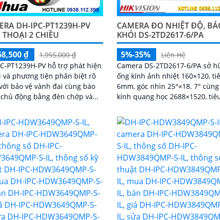
RA DH-IPC-PT1239H-PV
CAMERA ĐO NHIỆT ĐỘ, BÁ
 THOẠI 2 CHIỀU
KHÓI DS-2TD2617-6/PA
68,500 ₫
5%-35%
1,955,000 ₫
Liên Hệ
C-PT1239H-PV hỗ trợ phát hiện
Camera DS-2TD2617-6/PA sở h
 và phương tiện phân biệt rõ
ống kính ảnh nhiệt 160×120, ti
với bảo vệ vành đai cùng báo
6mm, góc nhìn 25°×18. 7° cùng
 chủ động bằng đèn chớp và
kính quang học 2688×1520, tiê
 ghi hình
8mm. Thiết bị hỗ trợ đo nhiệt độ
ét kêt hợp cùng loa và mic thu
trong...
anh và dàm thoại chát lượng