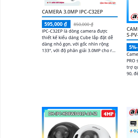
CAMERA 3.0MP IPC-C32EP
'
595,000 ₫
850,000 ₫
CAME
IPC-C32EP là dòng camera được
S-PV
thiết kế kiểu dáng Cube lắp đặt dễ
dàng nhỏ gọn, với gốc nhìn rộng
5%
133°, với độ phân giải 3.0MP cho ra
Came
hình ảnh sắc nét, hỗ trợ khe cắm
PRO s
thẻ nhớ 512GB, tích hợp micro và
trợ q
loa giúp đàm thoại 2 chiều, có thể
90, đ
kết nối wifi 6, chuẩn tương thích
Smart
Onvif
xử lý