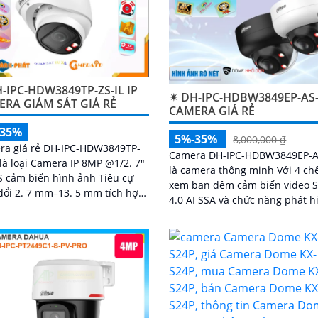
-IPC-HDW3849TP-ZS-IL IP
✴ DH-IPC-HDBW3849EP-AS-
RA GIÁM SÁT GIÁ RẺ
CAMERA GIÁ RẺ
-35%
5%-35%
8,000,000 ₫
ra giá rẻ DH-IPC-HDW3849TP-
Camera DH-IPC-HDBW3849EP-A
 là loại Camera IP 8MP @1/2. 7"
là camera thông minh Với 4 ch
 cảm biến hình ảnh Tiêu cự
xem ban đêm cảm biến video
đổi 2. 7 mm–13. 5 mm tích hợp
4.0 AI SSA và chức năng phát h
 năng Thu âm phát hiện
chuyển động thông minh came
n động thông...
giúp bảo vệ hiệu quả cho ngôi
hay doanh nghiệp của bạn