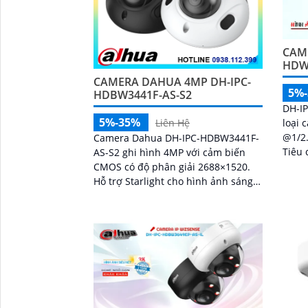
CAM
HDW3
CAMERA DAHUA 4MP DH-IPC-
5%
HDBW3441F-AS-S2
DH-I
5%-35%
loại 
Liên Hệ
@1/2
Camera Dahua DH-IPC-HDBW3441F-
Tiêu 
AS-S2 ghi hình 4MP với cảm biến
trang
CMOS có độ phân giải 2688×1520.
ngượ
Hỗ trợ Starlight cho hình ảnh sáng
rõ khi ánh sáng yếu. Ống kính cố
định 3