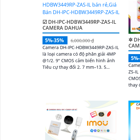
☑ DH-IPC-HDBW3449RP-ZAS-IL
CAMERA DAHUA
✲ DH
5%-35%
6,000,000 ₫
CAME
Camera DH-IPC-HDBW3449RP-ZAS-IL
là loại camera có độ phân giải 4MP
5%
@1/2. 9" CMOS cảm biến hình ảnh
Came
Tiêu cự thay đổi 2. 7 mm–13. 5
ZS-IL
mmánh sáng kép cho chất lượng
CMOS
hình ảnh tốt ban đêm
thay 
chức
chuyể