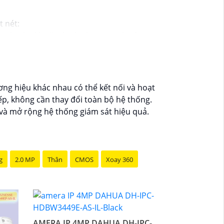
t nét:
ng bị che khuất và có góc quan sát rộng.
 cậy
hình ảnh sắt nét.
 không gây giựt lag.
hu vực cần quan sát và thử nghiệm chất
ơng hiệu khác nhau có thể kết nối và hoạt
định và cập nhật phần mềm thường xuyên.
p, không cần thay đổi toàn bộ hệ thống.
t bị lưu trữ nội bộ.
 và mở rộng hệ thống giám sát hiệu quả.
 tin cậy
hoạt động ổn định và duy trì chất
thêm thông tin hay có bất kỳ câu hỏi nào
g
2.0 MP
Thân
CMOS
Xoay 360
AMERA IP 4MP DAHUA DH-IPC-