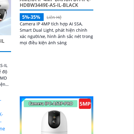
HDBW3449E-AS-IL-BLACK
5%-35%
Liên Hệ
Camera IP 4MP tích hợp AI SSA,
Smart Dual Light, phát hiện chính
xác người/xe, hình ảnh sắc nét trong
IL
mọi điều kiện ánh sáng
S-IL
ế độ
 SMD
iện
ra
 nhà