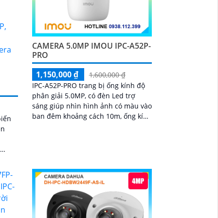
CAMERA 5.0MP IMOU IPC-A52P-
PRO
1,150,000 ₫
1,600,000 ₫
IPC-A52P-PRO trang bị ống kính độ
phân giải 5.0MP, có đèn Led trợ
sáng giúp nhìn hình ảnh có màu vào
ban đêm khoảng cách 10m, ống kính
biến
3. 6mm cho ra gốc nhìn rộng, hỗ trợ
én
công...
.