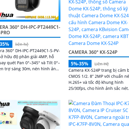
RA 360° DH-IPC-PT2449C1-
-PRO
-35%
liên hệ
ra 360° DH-IPC-PT2449C1-S-PV-
CAMERA 360° KX-S24P
ở hữu độ phân giải 4MP, hỗ
uay quét Pan 0°–345° và Tilt 0°–
5%-35%
Liên Hệ
èn trợ sáng 30m, nén hình ảnh
Camera KX-S24P trang bị cảm 
 H.265+, cùng các công nghệ
CMOS 1/2. 8” 2MP với chuẩn n
 WDR 120dB, BLC, HLC, 3D-NR
H.265+ và tốc độ khung hình
25/30fps, cho hình ảnh sắc nét
Thiết bị có ống kính 2