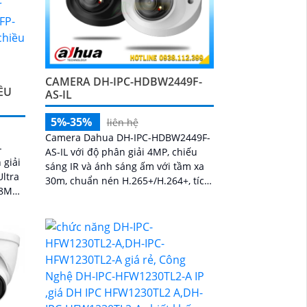
CAMERA DH-IPC-HDBW2449F-
ỀU
AS-IL
5%-35%
liên hệ
Camera Dahua DH-IPC-HDBW2449F-
-
AS-IL với độ phân giải 4MP, chiếu
 giải
sáng IR và ánh sáng ấm với tầm xa
Ultra
30m, chuẩn nén H.265+/H.264+, tích
 8MP
hợp AI phát hiện người, xe, xâm
óc
nhập và hàng rào ảo