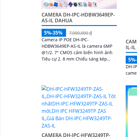
CAMERA DH-IPC-HDBW3649EP-
AS-IL DAHUA
5%-35%
7,000,000 ₫
Camera IP POE DH-IPC-
CAM
HDBW3649EP-AS-IL là camera 6MP
IL-I
@1/2. 7" CMOS cảm biến hình ảnh
Tiêu cự 2. 8 mm Chiếu sáng kép
5%
thông minh Tầm nhìn ban đêm 30m
DH-IP
mạnh mẽ với Chip SMD 4
camer
CAMERA DH-IPC-HFW3249TP-