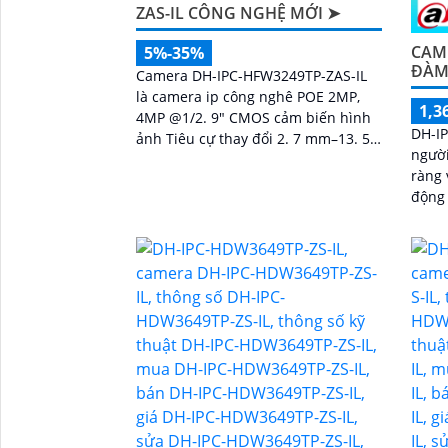
ZAS-IL CÔNG NGHỆ MỚI ➤
CAME
5%-35%
ĐÀM
Camera DH-IPC-HFW3249TP-ZAS-IL
là camera ip công nghê POE 2MP,
1,3
4MP @1/2. 9" CMOS cảm biến hình
DH-IP
ảnh Tiêu cự thay đổi 2. 7 mm–13. 5
người
mm sử dụng công nghệ ánh sáng
ràng 
kép tiên tiến cho...
động
còi hú. độ phân giải 2MP
sác n
âm th
cao