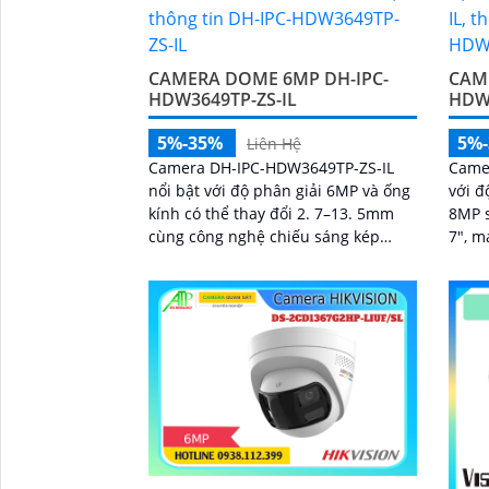
CAMERA DOME 6MP DH-IPC-
CAM
HDW3649TP-ZS-IL
HDW
5%-35%
5%
Liên Hệ
Camera DH-IPC-HDW3649TP-ZS-IL
Came
nổi bật với độ phân giải 6MP và ống
với đ
kính có thể thay đổi 2. 7–13. 5mm
8MP 
cùng công nghệ chiếu sáng kép
7", m
thông minh, hỗ trợ quan sát ban
chân thực. Ngoài
đêm 50m với hồng...
công 