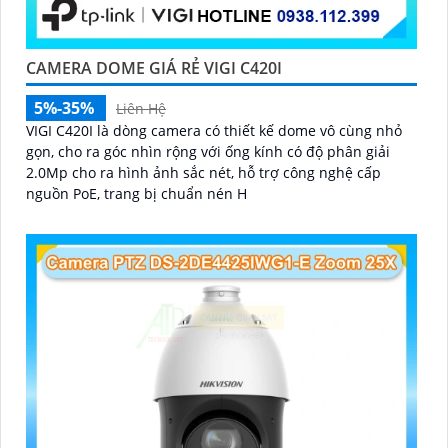
CAMERA DOME GIÁ RẺ VIGI C420I
5%-35%
Liên Hệ
VIGI C420I là dòng camera có thiết kế dome vô cùng nhỏ
gọn, cho ra góc nhìn rộng với ống kính có độ phân giải
2.0Mp cho ra hình ảnh sắc nét, hỗ trợ công nghệ cấp
nguồn PoE, trang bị chuẩn nén H