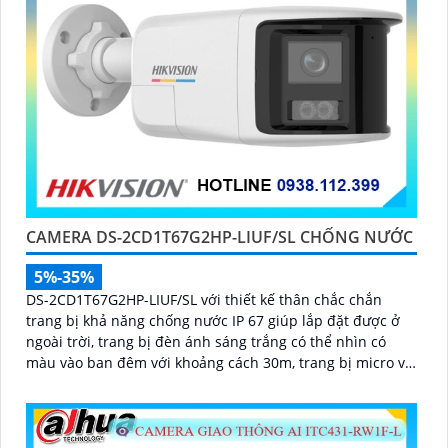
CAMERA DS-2CD1T67G2HP-LIUF/SL CHỐNG NƯỚC
5%-35%
DS-2CD1T67G2HP-LIUF/SL với thiết kế thân chắc chắn
trang bị khả năng chống nước IP 67 giúp lắp đặt được ở
ngoài trời, trang bị đèn ánh sáng trắng có thể nhìn có
màu vào ban đêm với khoảng cách 30m, trang bị micro và
loa giúp đàm thoại 2 chiều ấn tượng