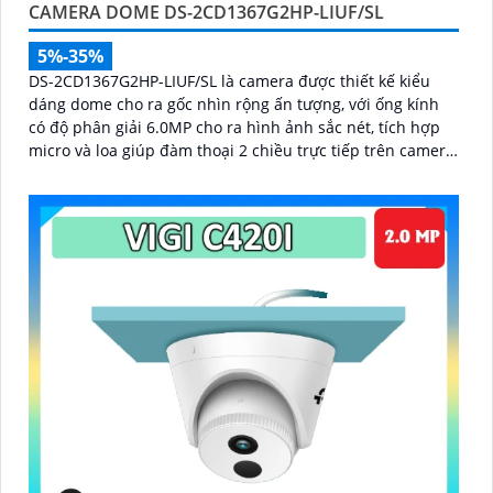
CAMERA DOME DS-2CD1367G2HP-LIUF/SL
5%-35%
DS-2CD1367G2HP-LIUF/SL là camera được thiết kế kiểu
dáng dome cho ra gốc nhìn rộng ấn tượng, với ống kính
có độ phân giải 6.0MP cho ra hình ảnh sắc nét, tích hợp
micro và loa giúp đàm thoại 2 chiều trực tiếp trên camera,
trang bị chống nước IP 67