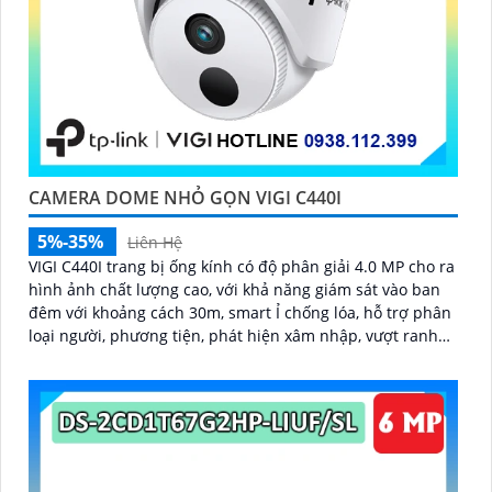
CAMERA DOME NHỎ GỌN VIGI C440I
5%-35%
Liên Hệ
VIGI C440I trang bị ống kính có độ phân giải 4.0 MP cho ra
hình ảnh chất lượng cao, với khả năng giám sát vào ban
đêm với khoảng cách 30m, smart Ỉ chống lóa, hỗ trợ phân
loại người, phương tiện, phát hiện xâm nhập, vượt ranh
giới, hỗ trợ cấp nguồn qua dây mạng PoE