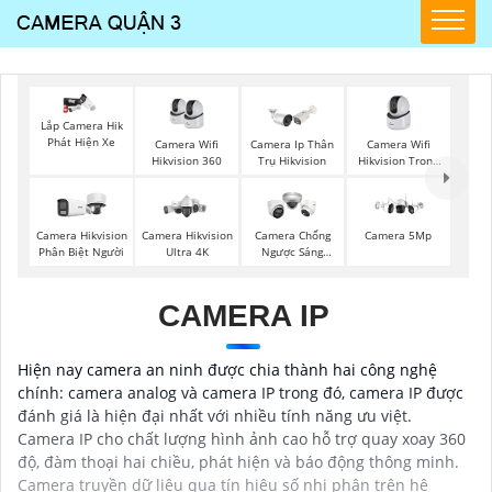
Lắp Camera Hik
Phát Hiện Xe
Camera Wifi
Camera Wifi
Camera Ip Thân
Hikvision 360
Hikvision Trong
Trụ Hikvision
Nhà
Camera Hikvision
Camera Hikvision
Camera Chống
Camera 5Mp
Phân Biệt Người
Ultra 4K
Ngược Sáng
Hikvision
CAMERA IP
Hiện nay camera an ninh được chia thành hai công nghệ
chính: camera analog và camera IP trong đó, camera IP được
đánh giá là hiện đại nhất với nhiều tính năng ưu việt.
Camera IP cho chất lượng hình ảnh cao hỗ trợ quay xoay 360
độ, đàm thoại hai chiều, phát hiện và báo động thông minh.
Camera truyền dữ liệu qua tín hiệu số nhị phân trên hệ