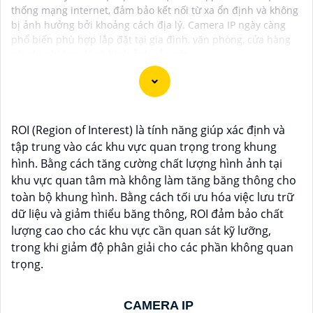
thống mạng internet, đảm bảo kết nối từ xa ổn định và không
bị ảnh hưởng bởi khoảng cách địa lý. Camera IP ngày càng
phổ biến phù hợp lắp đặt tại gia đình, văn phòng, cửa hàng
với chi phí hợp lý và hình ảnh sắc nét.
Chắc chắn! Dưới đây là tư vấn cho việc lắp đặt Camera
ROI (Region of Interest) là tính năng giúp xác định và
IP Hình Sát Nét để
Hoàn toàn tin cậy
hình ảnh sắt nét:
tập trung vào các khu vực quan trọng trong khung
↳
1:
**Chọn địa điểm lắp đặt phù hợp**: Xác định vị
hình. Bằng cách tăng cường chất lượng hình ảnh tại
trí cần giám sát và chọn địa điểm phù hợp, nơi không
khu vực quan tâm mà không làm tăng băng thông cho
bị che khuất và có góc quan sát rộng.
toàn bộ khung hình. Bằng cách tối ưu hóa việc lưu trữ
2:
**Chọn camera chất lượng**: Chọn camera IP có
dữ liệu và giảm thiểu băng thông, ROI đảm bảo chất
độ phân giải cao, ít nhất là 1080p để
Hoàn toàn tin cậy
lượng cao cho các khu vực cần quan sát kỹ lưỡng,
hình ảnh sắt nét.
trong khi giảm độ phân giải cho các phần không quan
⚒
3:
**Kết nối mạng**: Đảm bảo có hệ thống mạng
trọng.
ổn định và đủ băng thông để truyền tải hình ảnh mà
không gây giựt lag.
CAMERA IP
🀄
4:
**Điều chỉnh góc quay và zoom**: Cân nhắc điều