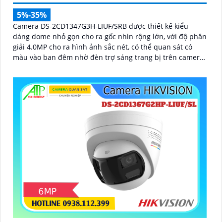
5%-35%
Camera DS-2CD1347G3H-LIUF/SRB được thiết kế kiểu
dáng dome nhỏ gọn cho ra gốc nhìn rộng lớn, với độ phân
giải 4.0MP cho ra hình ảnh sắc nét, có thể quan sát có
màu vào ban đêm nhờ đèn trợ sáng trang bị trên camera,
chuẩn chống nước IP 67, hỗ trợ cấp nguồn qua dây mạng
bằng công nghệ PoE