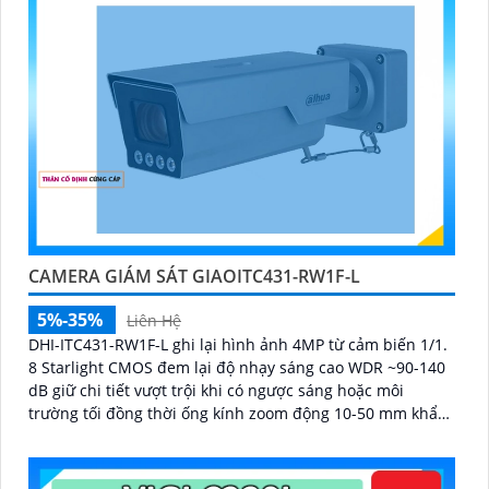
CAMERA GIÁM SÁT GIAOITC431-RW1F-L
5%-35%
Liên Hệ
DHI-ITC431-RW1F-L ghi lại hình ảnh 4MP từ cảm biến 1/1.
8 Starlight CMOS đem lại độ nhạy sáng cao WDR ~90-140
dB giữ chi tiết vượt trội khi có ngược sáng hoặc môi
trường tối đồng thời ống kính zoom động 10-50 mm khẩu
độ tối đa ≈ F1