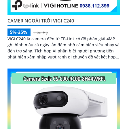
CAMER NGOÀI TRỜI VIGI C240
5%-35%
Liên Hệ
VIGI C240 là camera đến từ TP-Link có độ phân giải 4MP
ghi hình màu cả ngày lẫn đêm nhờ cảm biến siêu nhạy và
đèn trợ sáng. Tích hợp AI phân biệt người phương tiện
phát hiện xâm nhập vượt ranh di chuyển đồ vật kết hợp
hỗ trợ ghi âm, chuẩn IP67, IK10 chống nước chống phá,
'
nén H