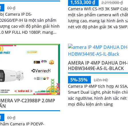
1,553,300 ₫
2,219,000 ₫
₫
00 ₫
Camera Wifi CS-H3 3K 5MP Colo
 bị Camera IP DS-
một sản phẩm camera wifi chấ
026G0/EP-IH là một sản phẩm
lượng cao, mang lại hình ảnh s
lượng cao với độ phân giải hình
nét với độ phân giải 3K và 5MP. Vớ
2.0 MP FULL HD 1080P, mang
khả năng kết nối không dây, ng
ình ảnh rõ nét và chi tiết cho
dùng có thể dễ dàng giám sát t
trình dân dụng
qua điện thoại di động
AMERA IP 4MP DAHUA DH-
HDBW3449E-AS-IL-BLACK
5%-35%
Liên Hệ
Camera IP 4MP tích hợp AI SSA
Smart Dual Light, phát hiện ch
xác người/xe, hình ảnh sắc nét
MERA VP-C2398BP 2.0MP
mọi điều kiện ánh sáng
ẨN
₫
00 ₫
phẩm Camera IP POEVP-