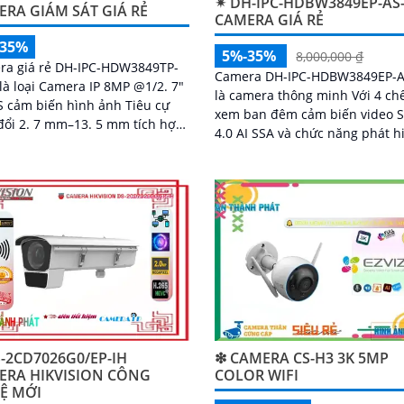
✴ DH-IPC-HDBW3849EP-AS-
RA GIÁM SÁT GIÁ RẺ
CAMERA GIÁ RẺ
-35%
5%-35%
8,000,000 ₫
ra giá rẻ DH-IPC-HDW3849TP-
Camera DH-IPC-HDBW3849EP-A
 là loại Camera IP 8MP @1/2. 7"
là camera thông minh Với 4 ch
 cảm biến hình ảnh Tiêu cự
xem ban đêm cảm biến video
đổi 2. 7 mm–13. 5 mm tích hợp
4.0 AI SSA và chức năng phát h
 năng Thu âm phát hiện
chuyển động thông minh came
n động thông...
giúp bảo vệ hiệu quả cho ngôi
hay doanh nghiệp của bạn
-2CD7026G0/EP-IH
❇ CAMERA CS-H3 3K 5MP
ERA HIKVISION CÔNG
COLOR WIFI
Ệ MỚI