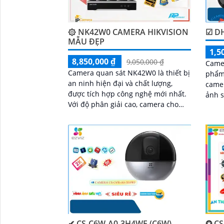
۞ NK42W0 CAMERA HIKVISION
☑ D
'
MẪU ĐẸP
1,5
8,850,000 ₫
9,050,000 ₫
Camer
Camera quan sát NK42W0 là thiết bị
phẩm 
an ninh hiện đại và chất lượng,
camera giá r
được tích hợp công nghệ mới nhất.
ảnh s
Với độ phân giải cao, camera cho
came
hình ảnh sắc nét và chất lượng màu
ảnh c
sắc
✔ CS-C6W-A0-3H4WF (C6W)
✪ CS