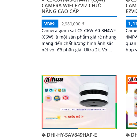
CAMERA WIFI EZVIZ CHỨC
CAM
NĂNG CAO CẤP
EZVI
VNĐ
1,1
2,980,000 ₫
Camera giám sát CS-C6W-A0-3H4WF
Camer
(C6W) là một sản phẩm giá rẻ nhưng
4MP-
mang đến chất lượng hình ảnh sắc
quan 
nét với độ phân giải Ultra 2k. Với
hợp vớ
tính năng thông minh như Hồng
nổi b
Ngoại Smart IR, bạn có thể quan sát
năng 
rõ ràng ngay cả trong điều kiện ánh
sáng yếu
✲ DHI-HY-SAV849HAP-E
✲ DH