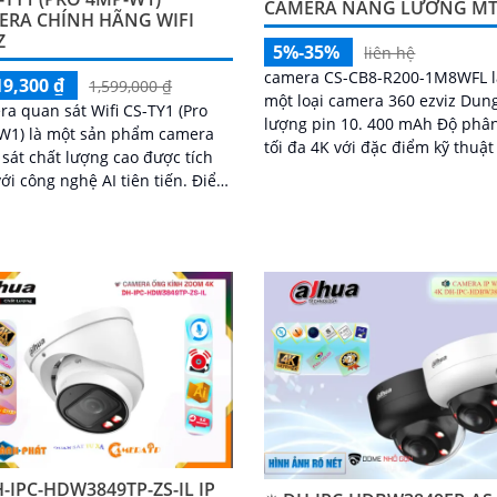
CAMERA NĂNG LƯƠNG M
ERA CHÍNH HÃNG WIFI
Z
5%-35%
liên hệ
camera CS-CB8-R200-1M8WFL l
19,300 ₫
1,599,000 ₫
một loại camera 360 ezviz Dun
a quan sát Wifi CS-TY1 (Pro
lượng pin 10. 400 mAh Độ phân
W1) là một sản phẩm camera
tối đa 4K với đặc điểm kỹ thuậ
sát chất lượng cao được tích
sau trang bị khe cắm thẻ nhớ 
i công nghệ AI tiên tiến. Điểm
SD dung lượng lên đến 512GB 
ật của sản phẩm này là khả
nối Wifi IP góc quay rộng với ố
chống...
kính 3
-IPC-HDW3849TP-ZS-IL IP