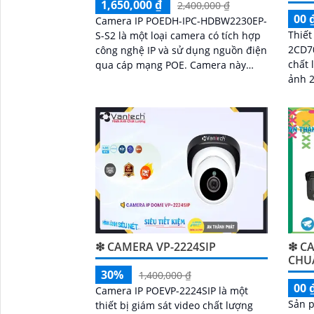
1,650,000 ₫
2,400,000 ₫
00 
Camera IP POEDH-IPC-HDBW2230EP-
Thiết
S-S2 là một loại camera có tích hợp
2CD7
công nghệ IP và sử dụng nguồn điện
chất 
qua cáp mạng POE. Camera này
ảnh 
được sản xuất bởi hãng Dahua - một
đến h
trong những nhà sản xuất nổi tiếng
công 
về các sản phẩm camera an ninh
❇ CAMERA VP-2224SIP
❇ CA
CHU
30%
1,400,000 ₫
00 
Camera IP POEVP-2224SIP là một
Sản 
thiết bị giám sát video chất lượng