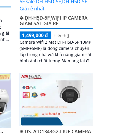
T
✲ DH-H5D-5F WIFI IP CAMERA
à
GIÁM SÁT GIÁ RẺ
g
 giải
1,499,000 ₫
Liên h₫
t như
Camera Wifi 2 Mắt DH-H5D-5F 10MP
Micro
(5MP+5MP) là dòng camera chuyên
kết
lắp trong nhà với khả năng giám sát
ng
hình ảnh chất lượng 3K mang lại độ
nét cao và đặc biệt là ban đêm có
màu sắc chân thực. Camera wifi DH-
H5D-5F còn giúp đảm bảo an ninh
hiệu quả với tính năng phát hiện
người và thú cưng với độ chính xác
cao
✴ DS-2CD1343G2-LIUF CAMERA