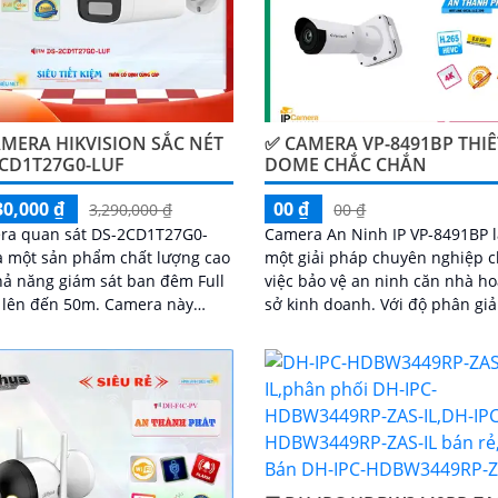
MERA HIKVISION SẮC NÉT
✅ CAMERA VP-8491BP THIÊ
2CD1T27G0-LUF
DOME CHẮC CHẮN
30,000 ₫
00 ₫
3,290,000 ₫
00 ₫
ra quan sát DS-2CD1T27G0-
Camera An Ninh IP VP-8491BP 
à một sản phẩm chất lượng cao
một giải pháp chuyên nghiệp 
hả năng giám sát ban đêm Full
việc bảo vệ an ninh căn nhà ho
n đến 50m. Camera này
sở kinh doanh. Với độ phân giải cao
g chỉ cho phép bạn xem hình
4K, camera này cho phép ngườ
àu sắc rõ nét và sáng trong
dùng xem hình ảnh sắc nét và 
mà còn đảm bảo chất lượng
tiết từ xa
HD 1080P