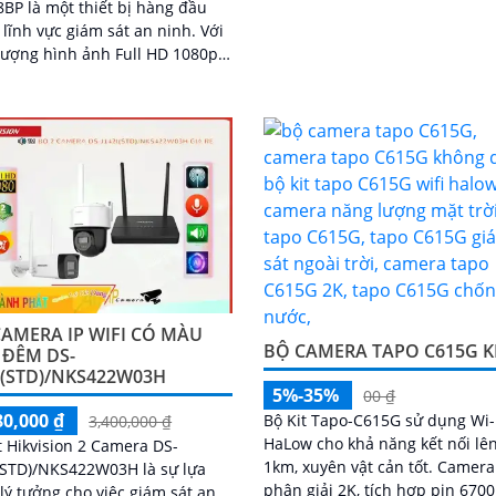
BP là một thiết bị hàng đầu
lĩnh vực giám sát an ninh. Với
lượng hình ảnh Full HD 1080p,
ra này sẽ đáp ứng mọi nhu cầu
sát của bạn
AMERA IP WIFI CÓ MÀU
BỘ CAMERA TAPO C615G K
 ĐÊM DS-
I(STD)/NKS422W03H
5%-35%
00 ₫
80,000 ₫
Bộ Kit Tapo-C615G sử dụng Wi-
3,400,000 ₫
HaLow cho khả năng kết nối lê
t Hikvision 2 Camera DS-
1km, xuyên vật cản tốt. Camera độ
(STD)/NKS422W03H là sự lựa
phân giải 2K, tích hợp pin 67
lý tưởng cho việc giám sát an