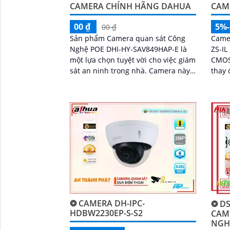
CAMERA CHÍNH HÃNG DAHUA
CAME
00 ₫
5%
00 ₫
Sản phẩm Camera quan sát Công
Came
Nghệ POE DHI-HY-SAV849HAP-E là
ZS-IL
một lựa chọn tuyệt vời cho việc giám
CMOS
sát an ninh trong nhà. Camera này
thay 
có chức năng cao cấp Thu Âm Và
chức
Loa rõ ràng, cho phép người dùng
chuyể
nghe và nói trong thời gian thực
❂ CAMERA DH-IPC-
❂ DS
HDBW2230EP-S-S2
CAM
NGH