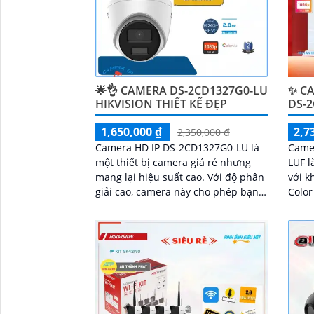
🌟👌 CAMERA DS-2CD1327G0-LU
✨ CA
HIKVISION THIẾT KẾ ĐẸP
DS-
1,650,000 ₫
2,7
2,350,000 ₫
Camera HD IP DS-2CD1327G0-LU là
Came
một thiết bị camera giá rẻ nhưng
LUF l
mang lại hiệu suất cao. Với độ phân
với k
giải cao, camera này cho phép bạn
Color lê
ghi lại hình ảnh rõ nét và chi tiết
khôn
ảnh m
đêm 
Full 