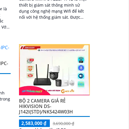
thiết bị giám sát thông minh sử
r là
dụng công nghệ mạng Wifi để kết
t
nối với hệ thống giám sát. Được
ắc
trang bị các tính năng tiên tiến,
i
camera này...
ười
ừ xa
IPC-
,
ính
 trong
BỘ 2 CAMERA GIÁ RẺ
HIKVISION DS-
J142I(STD)/NKS424W03H
2,583,000 ₫
3,690,000 ₫