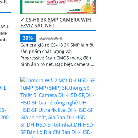
-IL
✓ CS-H8 3K 5MP CAMERA WIFI
EZVIZ SẮC NÉT
 4MP
30%
3,290,000 ₫
ảnh
Camera giá rẻ CS-H8 3K 5MP là một
sản phẩm chất lượng với
ng
Progressive Scan CMOS mang đến
hình ảnh rõ nét. Đặc biệt, camera có
chất lượng hình ảnh ban đêm với
khả năng quan sát tối đa 30m bằng
công nghệ Hồng Ngoại