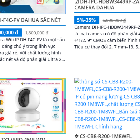
☑ DH-IPC-HDBW3449RP-ZAS
CAMERA DAHUA
5%-35%
H-F4C-PV DAHUA SẮC NÉT
6,000,000 ₫
Camera DH-IPC-HDBW3449RP-ZAS-IL
00,000 ₫
1,800,000 ₫
là loại camera có độ phân giải
a Wifi IP DH-F4C-PV là một sản
@1/2. 9" CMOS cảm biến hình 
đáng chú ý trong lĩnh vực
Tiêu cự thay đổi 2. 7 mm–13. 5
ẻ. Với chất lượng hình
mmánh sáng kép cho chất lượ
ắc nét và độ phân giải Ultra 2k,
hình ảnh tốt ban đêm
ra này mang lại những hình
hất lượng cao cho công trình
✲ CS-CB8-R200-1M8WFL
-TY1 (PRO 4MP-W1)