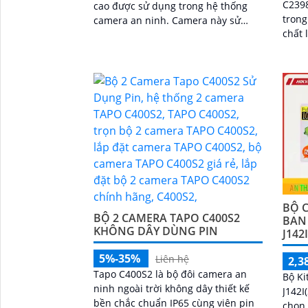
C2398
cao được sử dụng trong hệ thống
trong 
camera an ninh. Camera này sử
chất 
dụng công nghệ POE (Power over
came
Ethernet) giúp dễ dàng cấp nguồn
giám 
và truyền dữ liệu thông qua một dây
cáp duy nhất
BỘ C
BỘ 2 CAMERA TAPO C400S2
BAN
KHÔNG DÂY DÙNG PIN
J142
5%-35%
Liên hệ
2,3
Tapo C400S2 là bộ đôi camera an
Bộ Ki
ninh ngoài trời không dây thiết kế
J142I
bền chắc chuẩn IP65 cùng viên pin
chọn 