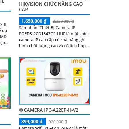
IL
HIKVISION CHỨC NĂNG CAO
CẤP
1,650,000 ₫
2,320,000 ₫
S-IL
Sản phẩm Thiết Bị Camera IP
ế độ
POEDS-2CD1343G2-LIUF là một chiếc
 SMD
camera IP cao cấp có khả năng ghi
iện
hình chất lượng cao và có tích hợp
ra
công nghệ POE (Power Over
 nhà
Ethernet). Với độ...
❇ CAMERA IPC-A22EP-H-V2
899,000 ₫
920,000 ₫
Camera Wifi IPC-A22EP-H-V2 là một