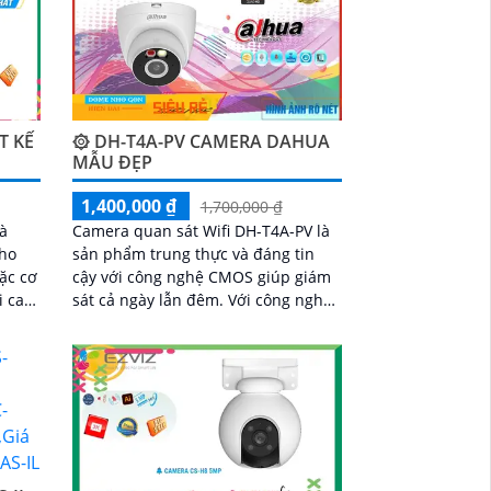
T KẾ
۞ DH-T4A-PV CAMERA DAHUA
MẪU ĐẸP
1,400,000 ₫
1,700,000 ₫
là
Camera quan sát Wifi DH-T4A-PV là
cho
sản phẩm trung thực và đáng tin
ặc cơ
cậy với công nghệ CMOS giúp giám
sát cả ngày lẫn đêm. Với công nghệ
i
giám sát ban đêm Hồng Ngoại 30m,
chi
nó rất phù hợp cho dự án dân dụng