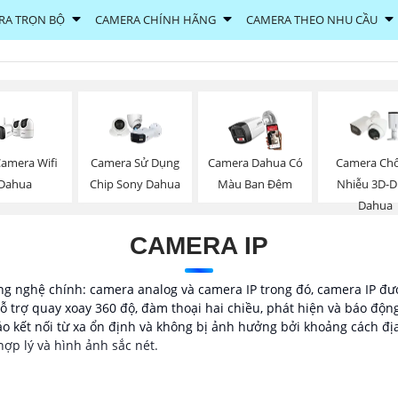
RA TRỌN BỘ
CAMERA CHÍNH HÃNG
CAMERA THEO NHU CẦU
Camera Wifi
Camera Sử Dụng
Camera Dahua Có
Camera Ch
Dahua
Chip Sony Dahua
Màu Ban Đêm
Nhiễu 3D-
Dahua
CAMERA IP
g nghệ chính: camera analog và camera IP trong đó, camera IP đượ
ỗ trợ quay xoay 360 độ, đàm thoại hai chiều, phát hiện và báo độn
o kết nối từ xa ổn định và không bị ảnh hưởng bởi khoảng cách đị
hợp lý và hình ảnh sắc nét.