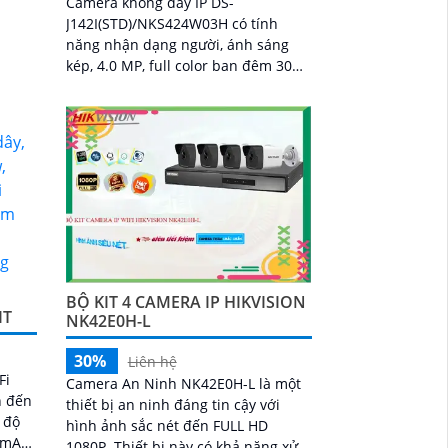
Camera không dây IP DS-
J142I(STD)/NKS424W03H có tính
năng nhận dạng người, ánh sáng
kép, 4.0 MP, full color ban đêm 30m,
đàm thoại 2 chiều, IP Wifi, Starlight,
chống ngược sáng DWDR
BỘ KIT 4 CAMERA IP HIKVISION
IT
NK42E0H-L
30%
Liên hệ
Fi
Camera An Ninh NK42E0H-L là một
n đến
thiết bị an ninh đáng tin cậy với
hình ảnh sắc nét đến FULL HD
00mAh
1080P. Thiết bị này có khả năng xử