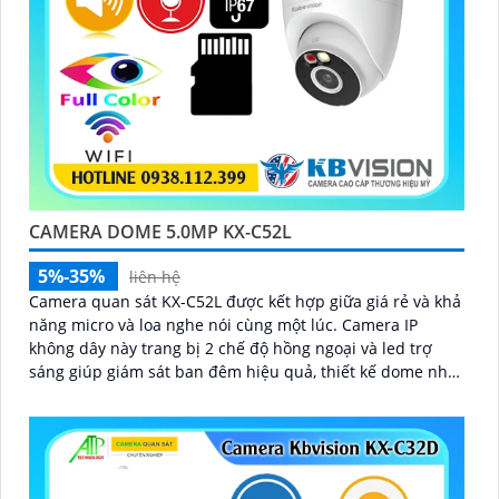
CAMERA DOME 5.0MP KX-C52L
5%-35%
liên hệ
Camera quan sát KX-C52L được kết hợp giữa giá rẻ và khả
năng micro và loa nghe nói cùng một lúc. Camera IP
không dây này trang bị 2 chế độ hồng ngoại và led trợ
sáng giúp giám sát ban đêm hiệu quả, thiết kế dome nhỏ
gọn cho ra gốc nhìn rộng đáng để tham khảo