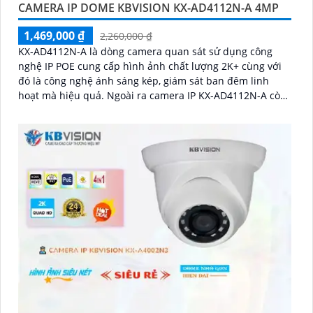
CAMERA IP DOME KBVISION KX-AD4112N-A 4MP
1,469,000 ₫
2,260,000 ₫
KX-AD4112N-A là dòng camera quan sát sử dụng công
nghệ IP POE cung cấp hình ảnh chất lượng 2K+ cùng với
đó là công nghệ ánh sáng kép, giám sát ban đêm linh
hoạt mà hiệu quả. Ngoài ra camera IP KX-AD4112N-A còn
được nâng cao khả năng bảo vệ an ninh với trang bị tính
năng phát hiện người chính xác