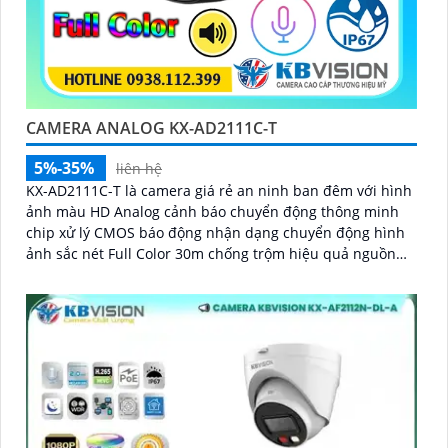
CAMERA ANALOG KX-AD2111C-T
5%-35%
liên hệ
KX-AD2111C-T là camera giá rẻ an ninh ban đêm với hình
ảnh màu HD Analog cảnh báo chuyển động thông minh
chip xử lý CMOS báo động nhận dạng chuyển động hình
ảnh sắc nét Full Color 30m chống trộm hiệu quả nguồn
12V an toàn truyền tải qua công nghệ AHD CVI TVI BCS
tiêu cự cố định 3. 6mm và đầu ghi chức năng xem ban
đêm màu