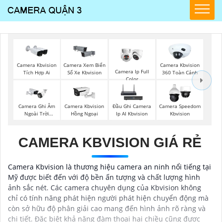
Camera Kbvision
Camera Xem Biển
Camera Kbvision
Camera Ip Full
Tích Hợp Ai
Số Xe Kbvision
360 Toàn Cảnh
Color
Camera Ghi Âm
Camera Kbvision
Đầu Ghi Camera
Camera Speedom
Ngoài Trời
Hồng Ngoại
Ip AI Kbvision
Kbvision
Kbvision
CAMERA KBVISION GIÁ RẺ
Camera Kbvision là thương hiệu camera an ninh nổi tiếng tại
Mỹ được biết đến với độ bền ấn tượng và chất lượng hình
ảnh sắc nét. Các camera chuyên dụng của Kbvision không
chỉ có tính năng phát hiện người phát hiện chuyển động mà
còn sở hữu độ phân giải cao mang đến hình ảnh rõ ràng và
chi tiết. Đặc biệt khả năng đàm thoại hai chiều cũng được