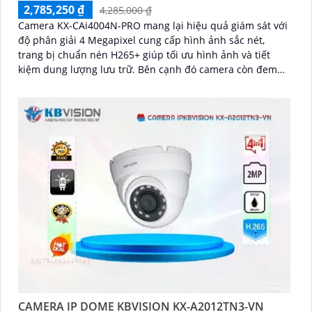
2,785,250 ₫
4,285,000 ₫
Camera KX-CAi4004N-PRO mang lại hiệu quả giám sát với
độ phân giải 4 Megapixel cung cấp hình ảnh sắc nét,
trang bị chuẩn nén H265+ giúp tối ưu hình ảnh và tiết
kiệm dung lượng lưu trữ. Bên cạnh đó camera còn đem
lại khả năng phát hiện thông minh như hàng rào ảo, xâm
nhập, và phân biệt người/xe (SMD Plus) bảo vệ an ninh
hiệu quả
CAMERA IP DOME KBVISION KX-A2012TN3-VN