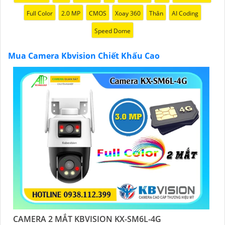
chính hãng với chiết khấu cao nhất trên thị trường.
Full Color
2.0 MP
CMOS
Xoay 360
Thân
AI Coding
Hãy đến với chúng tôi để trải nghiệm dịch vụ tốt nhất
Speed Dome
và nhận được sự tư vấn chuyên nghiệp về giải pháp an
ninh cần thiết!"
Mua Camera Kbvision Chiết Khấu Cao
Hy vọng những câu giới thiệu trên sẽ giúp bạn thành
công trong việc tiếp cận khách hàng và tăng cơ hội
bán hàng của bạn. Nếu có bất kỳ yêu cầu hay câu hỏi
nào khác, bạn có thể chia sẻ để tôi hỗ trợ bạn tốt hơn!
CAMERA 2 MẮT KBVISION KX-SM6L-4G