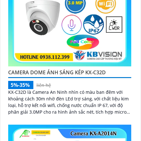
CAMERA DOME ÁNH SÁNG KÉP KX-C32D
5%-35%
liên hệ
KX-C32D là Camera An Ninh nhìn có màu ban đêm với
khoảng cách 30m nhờ đèn LEd trợ sáng, với chất liệu kim
loại, hỗ trợ kết nối wifi, chống nước chuẩn IP 67, với độ
phân giải 3.0MP cho ra hình ảnh sắc nét, tích hợp micro
và khe cắm thẻ nhớ 265GB