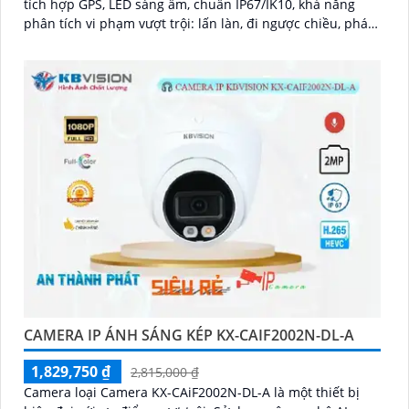
tích hợp GPS, LED sáng ấm, chuẩn IP67/IK10, khả năng
phân tích vi phạm vượt trội: lấn làn, đi ngược chiều, phát
hiện kẹt xe, ANPR chính xác >99%
CAMERA IP ÁNH SÁNG KÉP KX-CAIF2002N-DL-A
1,829,750 ₫
2,815,000 ₫
Camera loại Camera KX-CAiF2002N-DL-A là một thiết bị