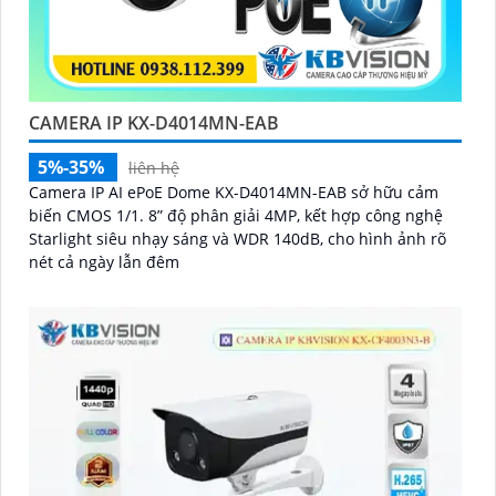
CAMERA IP KX-D4014MN-EAB
5%-35%
liên hệ
Camera IP AI ePoE Dome KX-D4014MN-EAB sở hữu cảm
biến CMOS 1/1. 8” độ phân giải 4MP, kết hợp công nghệ
Starlight siêu nhạy sáng và WDR 140dB, cho hình ảnh rõ
nét cả ngày lẫn đêm