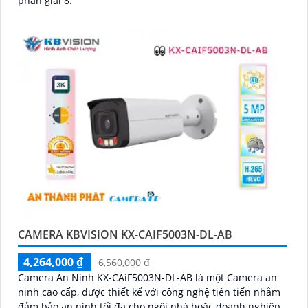
phân giải 8.
CAMERA KBVISION KX-CAIF5003N-DL-AB
4,264,000 ₫
6,560,000 ₫
Camera An Ninh KX-CAiF5003N-DL-AB là một Camera an
ninh cao cấp, được thiết kế với công nghệ tiên tiến nhằm
đảm bảo an ninh tối đa cho ngôi nhà hoặc doanh nghiệp