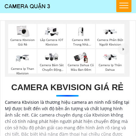
Camera Wifi
Camera Kbvision
Lắp Camera IOT
Camera Phân Biệt
Trong Nhà
Giá Rẻ
Kbvision
Người Kbvision
Kbvision
Camera Bám Sát
Camera Dahua Có
Camera Ip Thân
Camera Ip Than
Chuyển Động
Màu Ban Đêm
Dahua
Kbvision
Kbvision
CAMERA KBVISION GIÁ RẺ
Camera Kbvision là thương hiệu camera an ninh nổi tiếng tại
Mỹ được biết đến với độ bền ấn tượng và chất lượng hình
ảnh sắc nét. Các camera chuyên dụng của Kbvision không
chỉ có tính năng phát hiện người phát hiện chuyển động mà
còn sở hữu độ phân giải cao mang đến hình ảnh rõ ràng và
chi tiết. Đặc biệt khả năng đàm thoại hai chiều cũng được