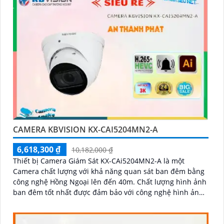
CAMERA KBVISION KX-CAI5204MN2-A
6,618,300 ₫
10,182,000 ₫
Thiết bị Camera Giám Sát KX-CAi5204MN2-A là một
Camera chất lượng với khả năng quan sát ban đêm bằng
công nghệ Hồng Ngoại lên đến 40m. Chất lượng hình ảnh
ban đêm tốt nhất được đảm bảo với công nghệ hình ảnh
sắc nét Ultra 4k lite của hãng IP POE