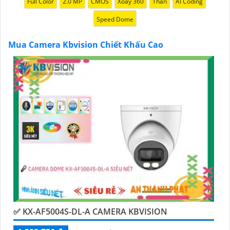
Full Color
2.0 MP
CMOS
Xoay 360
Thân
AI Coding
chính hãng với chiết khấu cao nhất trên thị trường.
Speed Dome
Hãy đến với chúng tôi để trải nghiệm dịch vụ tốt nhất
và nhận được sự tư vấn chuyên nghiệp về giải pháp an
Mua Camera Kbvision Chiết Khấu Cao
ninh cần thiết!"
Hy vọng những câu giới thiệu trên sẽ giúp bạn thành
công trong việc tiếp cận khách hàng và tăng cơ hội
bán hàng của bạn. Nếu có bất kỳ yêu cầu hay câu hỏi
nào khác, bạn có thể chia sẻ để tôi hỗ trợ bạn tốt hơn!
✅ KX-AF5004S-DL-A CAMERA KBVISION