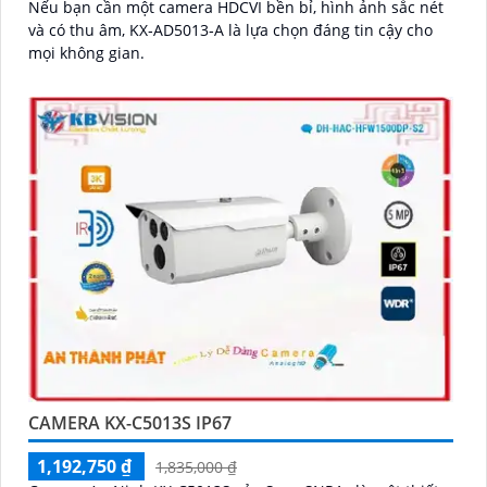
Nếu bạn cần một camera HDCVI bền bỉ, hình ảnh sắc nét
và có thu âm, KX‑AD5013‑A là lựa chọn đáng tin cậy cho
mọi không gian.
CAMERA KX-C5013S IP67
1,192,750 ₫
1,835,000 ₫