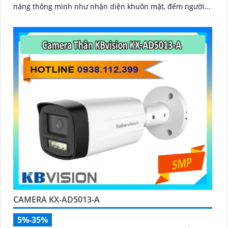
năng thông minh như nhận diện khuôn mặt, đếm người
và nhận diện đối tượng cùng khe cắm thẻ Micro SD 512GB
mang lại sự tiện lợi tối đa được bảo vệ với chuẩn IP67,
IK10 và hỗ trợ PoE, camera đảm bảo hoạt động ổn định
CAMERA KX-AD5013-A
5%-35%