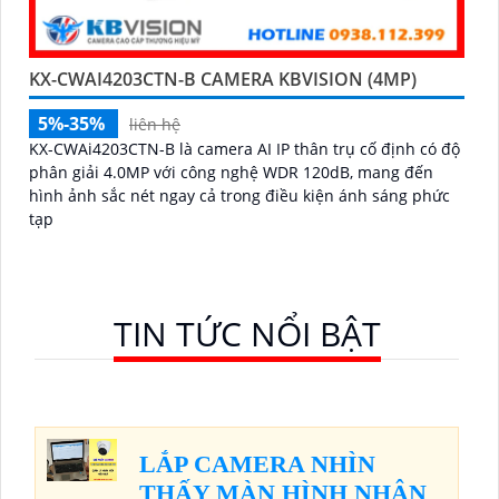
KX-CWAI4203CTN-B CAMERA KBVISION (4MP)
5%-35%
liên hệ
KX-CWAi4203CTN-B là camera AI IP thân trụ cố định có độ
phân giải 4.0MP với công nghệ WDR 120dB, mang đến
hình ảnh sắc nét ngay cả trong điều kiện ánh sáng phức
tạp
TIN TỨC NỔI BẬT
LẮP CAMERA NHÌN
THẤY MÀN HÌNH NHÂN