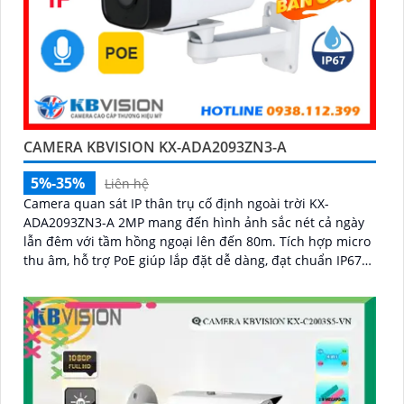
CAMERA KBVISION KX-ADA2093ZN3-A
5%-35%
Liên hệ
Camera quan sát IP thân trụ cố định ngoài trời KX-
ADA2093ZN3-A 2MP mang đến hình ảnh sắc nét cả ngày
lẫn đêm với tầm hồng ngoại lên đến 80m. Tích hợp micro
thu âm, hỗ trợ PoE giúp lắp đặt dễ dàng, đạt chuẩn IP67
chống bụi nước, hoạt động bền bỉ trong mọi điều kiện