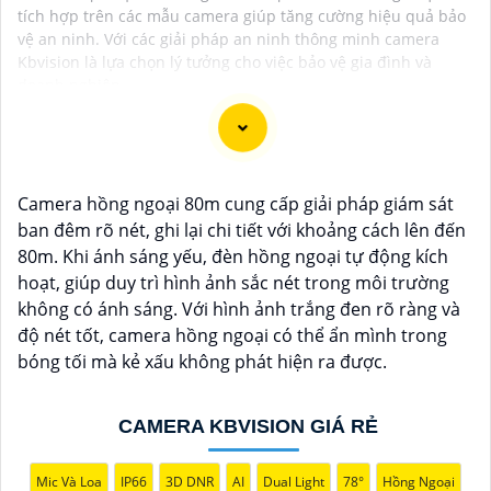
tích hợp trên các mẫu camera giúp tăng cường hiệu quả bảo
vệ an ninh. Với các giải pháp an ninh thông minh camera
Kbvision là lựa chọn lý tưởng cho việc bảo vệ gia đình và
doanh nghiệp.
Chào bạn, dưới đây là một số câu giới thiệu cho việc
Camera hồng ngoại 80m cung cấp giải pháp giám sát
mua Camera Kbvision với chiết khấu cao và giải pháp
ban đêm rõ nét, ghi lại chi tiết với khoảng cách lên đến
phù hợp trong ngữ cảnh của một đại lý công nghệ:
80m. Khi ánh sáng yếu, đèn hồng ngoại tự động kích
🛃
1:
"Chào anh/chị! Bạn đang tìm kiếm Camera
hoạt, giúp duy trì hình ảnh sắc nét trong môi trường
Kbvision với chiết khấu hấp dẫn? Hãy đến với chúng
không có ánh sáng. Với hình ảnh trắng đen rõ ràng và
tôi để nhận ưu đãi đặc biệt và được tư vấn về giải
độ nét tốt, camera hồng ngoại có thể ẩn mình trong
pháp chính xác nhất cho nhu cầu an ninh của bạn!"
bóng tối mà kẻ xấu không phát hiện ra được.
️🏅️
2:
"Bạn muốn mua Camera Kbvision với giá ưu đãi
và giải pháp phù hợp? Liên hệ ngay với chúng tôi để
CAMERA KBVISION GIÁ RẺ
được hỗ trợ tốt nhất từ đội ngũ chuyên gia có kinh
nghiệm!"
Mic Và Loa
IP66
3D DNR
AI
Dual Light
78°
Hồng Ngoại
️🥈
3:
"Chúng tôi cam kết cung cấp Camera Kbvision