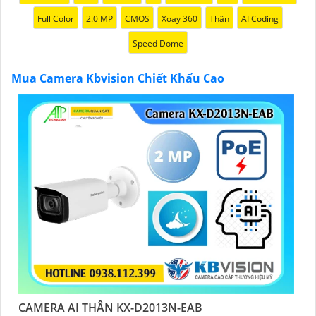
chính hãng với chiết khấu cao nhất trên thị trường.
Full Color
2.0 MP
CMOS
Xoay 360
Thân
AI Coding
Hãy đến với chúng tôi để trải nghiệm dịch vụ tốt nhất
Speed Dome
và nhận được sự tư vấn chuyên nghiệp về giải pháp an
ninh cần thiết!"
Mua Camera Kbvision Chiết Khấu Cao
Hy vọng những câu giới thiệu trên sẽ giúp bạn thành
công trong việc tiếp cận khách hàng và tăng cơ hội
bán hàng của bạn. Nếu có bất kỳ yêu cầu hay câu hỏi
nào khác, bạn có thể chia sẻ để tôi hỗ trợ bạn tốt hơn!
CAMERA AI THÂN KX-D2013N-EAB