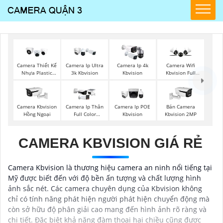
Camera Thiết Kế
Camera Ip Ultra
Camera Ip 4k
Camera Wifi
Nhựa Plastic
3k Kbvision
Kbvision
Kbvision Full
Kbvision
Color
Camera Kbvision
Camera Ip Thân
Camera Ip POE
Bán Camera
Hồng Ngoại
Full Color
Kbvision
Kbvision 2MP
Kbvision
CAMERA KBVISION GIÁ RẺ
Camera Kbvision là thương hiệu camera an ninh nổi tiếng tại
Mỹ được biết đến với độ bền ấn tượng và chất lượng hình
ảnh sắc nét. Các camera chuyên dụng của Kbvision không
chỉ có tính năng phát hiện người phát hiện chuyển động mà
còn sở hữu độ phân giải cao mang đến hình ảnh rõ ràng và
chi tiết. Đặc biệt khả năng đàm thoại hai chiều cũng được