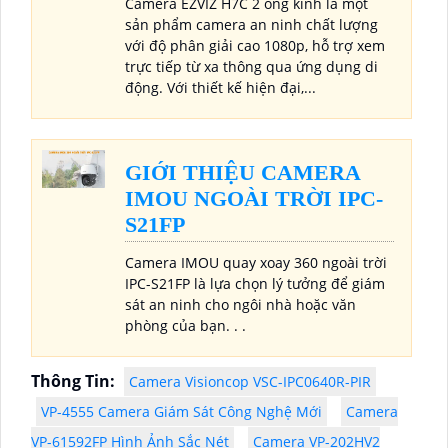
Camera EZVIZ H7C 2 ống kính là một
sản phẩm camera an ninh chất lượng
với độ phân giải cao 1080p, hỗ trợ xem
trực tiếp từ xa thông qua ứng dụng di
động. Với thiết kế hiện đại,...
GIỚI THIỆU CAMERA
IMOU NGOÀI TRỜI IPC-
S21FP
Camera IMOU quay xoay 360 ngoài trời
IPC-S21FP là lựa chọn lý tưởng để giám
sát an ninh cho ngôi nhà hoặc văn
phòng của bạn. . .
Thông Tin:
Camera Visioncop VSC-IPC0640R-PIR
VP-4555 Camera Giám Sát Công Nghệ Mới
Camera
VP-61592FP Hình Ảnh Sắc Nét
Camera VP-202HV2