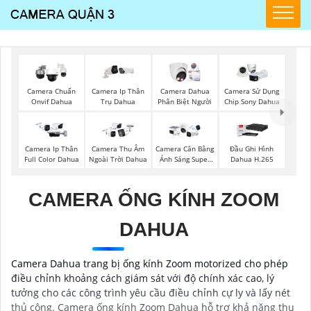
Camera Chuẩn
Camera Ip Thân
Camera Dahua
Camera Sử Dụng
Onvif Dahua
Trụ Dahua
Phân Biệt Người
Chip Sony Dahua
Camera Ip Thân
Camera Thu Âm
Camera Cân Bằng
Đầu Ghi Hình
Full Color Dahua
Ngoài Trời Dahua
Ánh Sáng Super
Dahua H.265
Adapt
CAMERA ỐNG KÍNH ZOOM
DAHUA
Camera Dahua trang bị ống kính Zoom motorized cho phép
điều chỉnh khoảng cách giám sát với độ chính xác cao, lý
tưởng cho các công trình yêu cầu điều chỉnh cự ly và lấy nét
thủ công. Camera ống kính Zoom Dahua hỗ trợ khả năng thu