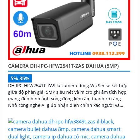
CAMERA DH-IPC-HFW2541T-ZAS DAHUA (5MP)
5%-35%
DH-IPC-HFW2541T-ZAS là camera dòng WizSense kết hợp
giữa độ phân giải 5MP siêu nét và micro ghi âm tích hợp,
mang đến hình ảnh sống động kèm âm thanh rõ ràng.
Nhờ công nghệ AI giúp nhận diện chính xác người và
phương tiện, giảm thiểu cảnh báo sai, tối ưu hiệu quả an
ninh