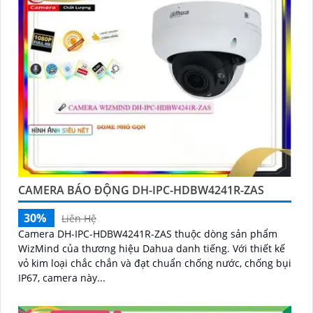
muốn tìm camera Dahua giá rẻ, bạn có thể tham khảo
trên các website thương mại điện tử hoặc tại các cửa
hàng điện tử.
Hy vọng rằng những thông tin trên sẽ giúp bạn chọn
lựa được Camera Dahua chính hãng, giá rẻ và chất
lượng. Nếu bạn có thêm câu hỏi hoặc cần tư vấn
thêm, đừng ngần ngại để lại Cung cấp cho công trình
biết.
CAMERA BÁO ĐỘNG DH-IPC-HDBW4241R-ZAS
30%
Liên Hệ
Camera DH-IPC-HDBW4241R-ZAS thuộc dòng sản phẩm
WizMind của thương hiệu Dahua danh tiếng. Với thiết kế
vỏ kim loại chắc chắn và đạt chuẩn chống nước, chống bụi
IP67, camera này...
'