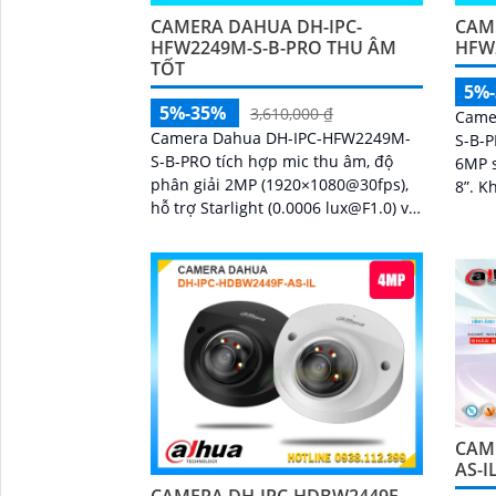
CAMERA DAHUA DH-IPC-
CAM
HFW2249M-S-B-PRO THU ÂM
HFW
TỐT
5%
5%-35%
3,610,000 ₫
Came
Camera Dahua DH-IPC-HFW2249M-
S-B-
S-B-PRO tích hợp mic thu âm, độ
6MP s
phân giải 2MP (1920×1080@30fps),
8”. Khả năng Starlight và công nghệ
hỗ trợ Starlight (0.0006 lux@F1.0) và
AI-IS
AI-ISP cho hình ảnh sắc nét ngày/
cả ng
đêm
CAM
AS-I