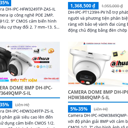
-35%
1,368,500 ₫
1,955,000 ₫
ra DH-IPC-HFW3249TP-ZAS-IL
DH-IPC-PT1239H-PV hỗ trợ phát
mera ip công nghê POE 2MP,
người và phương tiện phân biệ
@1/2. 9" CMOS cảm biến hình
ràng với bảo vệ vành đai cùng
iêu cự thay đổi 2. 7 mm–13. 5
động chủ động bằng đèn chớp
ử dụng công nghệ ánh sáng
còi hú. độ phân giải 2MP ghi hình
iên tiến cho...
sác nét kêt hợp cùng loa và mi
âm thanh và dàm thoại chát l
cao
ERA DOME 8MP DH-IPC-
CAMERA DOME 8MP DH-IP
3649QMP-S-IL
HDW3849QMP-S-IL
-35%
Liên Hệ
5%-35%
Liên Hệ
ra DH-IPC-HDW3249TP-ZS-IL
Camera DH-IPC-HDW3849QMP-S
ộ phân giải siêu cao lên đến
với độ phân giải 8MP với cảm 
sử dụng cảm biến CMOS 1/2.
CMOS 1/2. 7" cho hình ảnh rõ n