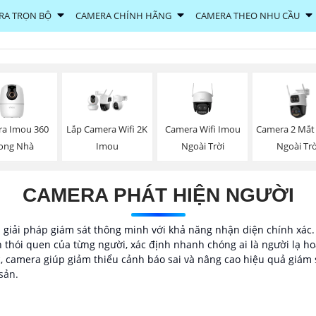
RA TRỌN BỘ
CAMERA CHÍNH HÃNG
CAMERA THEO NHU CẦU
a Imou 360
Camera Wifi Imou
Camera 2 Mắt
Lắp Camera Wifi 2K
ong Nhà
Ngoài Trời
Ngoài Trờ
Imou
CAMERA PHÁT HIỆN NGƯỜI
 giải pháp giám sát thông minh với khả năng nhận diện chính xác
 thói quen của từng người, xác định nhanh chóng ai là người lạ ho
 camera giúp giảm thiểu cảnh báo sai và nâng cao hiệu quả giám sá
sản.