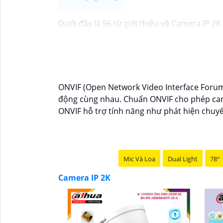
Dưới đây là 96 từ giới thiệu về Camera IP 2
"Camera IP 2K là sự lựa chọn hoàn hảo để nâ
tiết. Tích hợp công nghệ hiện đại, thiết bị 
khả năng kết nối mạng linh hoạt giúp bạn dễ
hoặc doanh nghiệp của bạn."
ONVIF (Open Network Video Interface Forum) 
động cùng nhau. Chuẩn ONVIF cho phép came
ONVIF hỗ trợ tính năng như phát hiện chuyển
Mic Và Loa
Dual Light
78°
Camera IP 2K