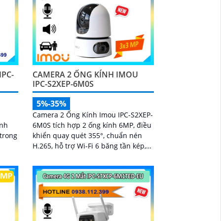
IPC-
CAMERA 2 ỐNG KÍNH IMOU
IPC-S2XEP-6M0S
5%-35%
,
Camera 2 Ống Kính Imou IPC-S2XEP-
ính
6M0S tích hợp 2 ống kính 6MP, điều
 trong
khiển quay quét 355°, chuẩn nén
H.265, hỗ trợ Wi-Fi 6 băng tần kép,
chế độ ban đêm thông minh, phát
hiện người, thú cưng, âm thanh bất
thường và cảnh báo bằng còi và đèn
tùy chỉnh, lưu trữ đến 512GB