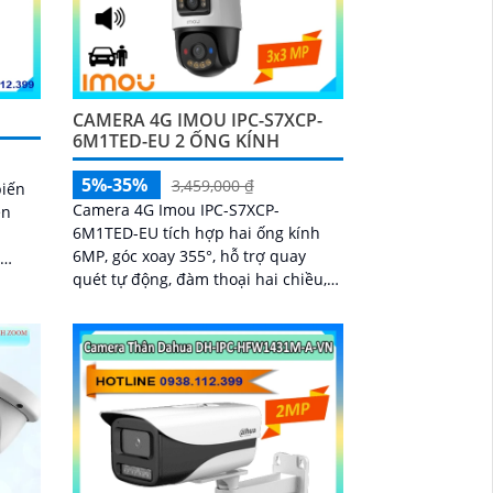
CAMERA 4G IMOU IPC-S7XCP-
6M1TED-EU 2 ỐNG KÍNH
5%-35%
3,459,000 ₫
biến
Camera 4G Imou IPC-S7XCP-
én
6M1TED-EU tích hợp hai ống kính
6MP, góc xoay 355°, hỗ trợ quay
.
quét tự động, đàm thoại hai chiều,
chuẩn nén H.265, đèn LED kép, phát
hiện thông minh IMOU SENSE, báo
động còi 110dB