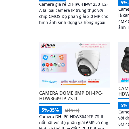
5%
Camera giá rẻ DH-IPC-HFW1230TL2-
Came
A là loại camera IP trung thực với
là ca
chip CMOS Độ phân giải 2.0 MP cho
4MP 
hình ảnh sinh động và hồng ngoại
ảnh T
30m cho quan sát ban đêm
mm s
kép t
CAM
CAMERA DOME 6MP DH-IPC-
HDW
HDW3649TP-ZS-IL
5%
5%-35%
Liên Hệ
Came
Camera DH-IPC-HDW3649TP-ZS-IL
với đ
nổi bật với độ phân giải 6MP và ống
8MP 
kính có thể thay đổi 2. 7–13. 5mm