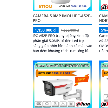
CAMERA 5.0MP IMOU IPC-A52P-
CAM
PRO
HDB
1,150,000 ₫
5%
1,600,000 ₫
IPC-A52P-PRO trang bị ống kính độ
Came
phân giải 5.0MP, có đèn Led trợ
AS-S2
sáng giúp nhìn hình ảnh có màu vào
CMOS 
ban đêm khoảng cách 10m, ống kính
Hỗ tr
3. 6mm cho ra gốc nhìn rộng, hỗ trợ
rõ khi á
công...
định 