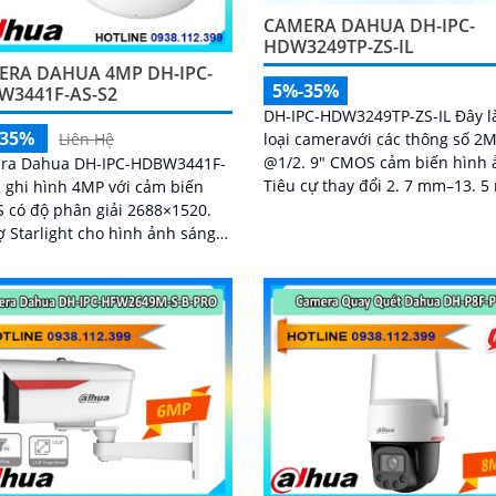
CAMERA DAHUA DH-IPC-
HDW3249TP-ZS-IL
ERA DAHUA 4MP DH-IPC-
5%-35%
W3441F-AS-S2
DH-IPC-HDW3249TP-ZS-IL Đây l
-35%
loại cameravới các thông số 2
Liên Hệ
@1/2. 9" CMOS cảm biến hình 
ra Dahua DH-IPC-HDBW3441F-
Tiêu cự thay đổi 2. 7 mm–13. 
 ghi hình 4MP với cảm biến
trang bị nhận dạng người chố
có độ phân giải 2688×1520.
ngược sáng DWDR...
ợ Starlight cho hình ảnh sáng
nh sáng yếu. Ống kính cố
3