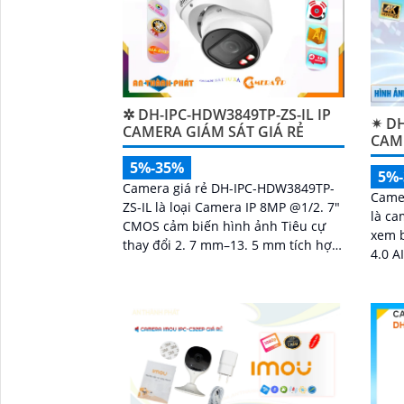
✲ DH-IPC-HDW3849TP-ZS-IL IP
✴ DH
CAMERA GIÁM SÁT GIÁ RẺ
CAM
5%-35%
5%
Camera giá rẻ DH-IPC-HDW3849TP-
Came
ZS-IL là loại Camera IP 8MP @1/2. 7"
'
là ca
CMOS cảm biến hình ảnh Tiêu cự
xem 
thay đổi 2. 7 mm–13. 5 mm tích hợp
4.0 A
chức năng Thu âm phát hiện
chuy
chuyển động thông...
giúp 
hay 