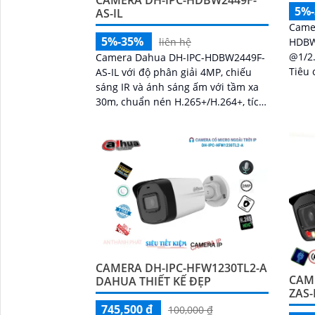
CAMERA DH-IPC-HDBW2449F-
5%
AS-IL
Camer
5%-35%
HDBW
liên hệ
@1/2
Camera Dahua DH-IPC-HDBW2449F-
Tiêu 
AS-IL với độ phân giải 4MP, chiếu
thông minh Tầ
sáng IR và ánh sáng ấm với tầm xa
30m, chuẩn nén H.265+/H.264+, tích
hợp AI phát hiện người, xe, xâm
nhập và hàng rào ảo
CAMERA DH-IPC-HFW1230TL2-A
CAM
DAHUA THIẾT KẾ ĐẸP
ZAS
745,500 ₫
100,000 ₫