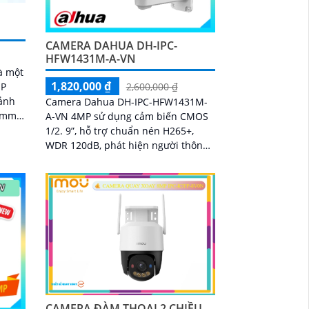
CAMERA DAHUA DH-IPC-
HFW1431M-A-VN
à một
1,820,000 ₫
MP
2,600,000 ₫
ảnh
Camera Dahua DH-IPC-HFW1431M-
5 mm
A-VN 4MP sử dụng cảm biến CMOS
ng
1/2. 9”, hỗ trợ chuẩn nén H265+,
WDR 120dB, phát hiện người thông
minh. Tích hợp mic, tầm hồng ngoại
80m, chống nước...
CAMERA ĐÀM THOẠI 2 CHIỀU