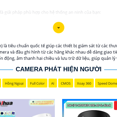
K là giải pháp phù hợp cho hệ thống an ninh của bạn:
ng cao hệ thống an ninh của bạn. Với độ phân giải cao 2K, 
tự động ghi hình khi phát hiện chuyển động, nâng cao an toàn
 dàng giám sát từ xa qua điện thoại di động. Camera IP 2K l
là tiêu chuẩn quốc tế giúp các thiết bị giám sát từ các thư
ra và đầu ghi hình từ các hãng khác nhau dễ dàng giao tiế
 động, âm thanh hai chiều và lưu trữ dữ liệu, giúp quản lý
CAMERA PHÁT HIỆN NGƯỜI
Hồng Ngoại
Full Color
AI
CMOS
Xoay 360
Speed Dom