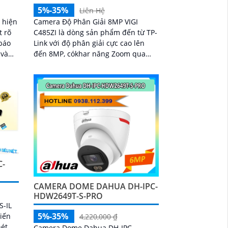
5%-35%
Liên Hệ
 hiện
Camera Độ Phân Giải 8MP VIGI
t rõ
C485ZI là dòng sản phẩm đến từ TP-
 báo
Link với độ phân giải cực cao lên
 và
đến 8MP, cókhar năng Zoom qua
học 4x. Ngoài ra camera còn tích
c thu
hợp micro giúp gi hình có âm thanh
ượng
tăng tính chân thực khi giám sát
C-
CAMERA DOME DAHUA DH-IPC-
HDW2649T-S-PRO
-IL
5%-35%
biến
4,220,000 ₫
ét,
Camera Dome Dahua DH-IPC-