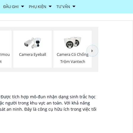
ĐẦU GHI
PHỤ KIỆN
TƯ VẤN
 Imou
Camera Eyeball
Camera Có Chống
i
Trộm Vantech
. Được tích hợp mô-đun nhận dạng sinh trắc học
ặc người trong khu vực an toàn. Với khả năng
t an ninh. Đây là công cụ hữu ích trong việc tối