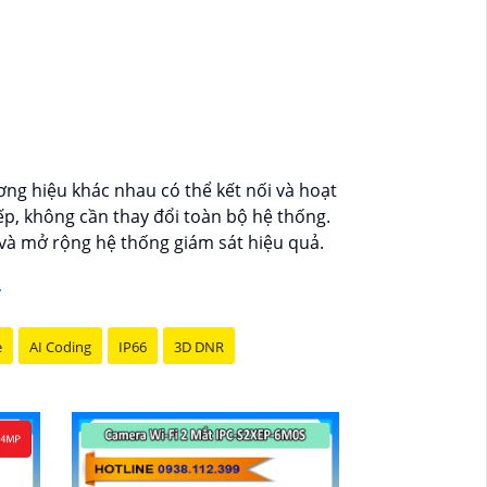
Camera IP cung cấp hình ảnh sắc nét, chi
 không bỏ lỡ bất kỳ sự kiện nào. 📃
Đặc biệt
à giải pháp hiệu quả để bảo vệ ngôi nhà
ơng hiệu khác nhau có thể kết nối và hoạt
p, không cần thay đổi toàn bộ hệ thống.
 và mở rộng hệ thống giám sát hiệu quả.
e
AI Coding
IP66
3D DNR