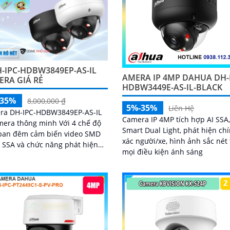
-IPC-HDBW3849EP-AS-IL
AMERA IP 4MP DAHUA DH-
ERA GIÁ RẺ
HDBW3449E-AS-IL-BLACK
-35%
8,000,000 ₫
5%-35%
Liên Hệ
ra DH-IPC-HDBW3849EP-AS-IL
Camera IP 4MP tích hợp AI SSA
mera thông minh Với 4 chế độ
Smart Dual Light, phát hiện ch
ban đêm cảm biến video SMD
xác người/xe, hình ảnh sắc nét
I SSA và chức năng phát hiện
mọi điều kiện ánh sáng
ển động thông minh camera
bảo vệ hiệu quả cho ngôi nhà
doanh nghiệp của bạn