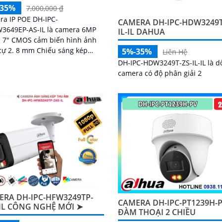
-35%
7,000,000 ₫
a IP POE DH-IPC-
CAMERA DH-IPC-HDW3249T
3649EP-AS-IL là camera 6MP
IL-IL DAHUA
. 7" CMOS cảm biến hình ảnh
cự 2. 8 mm Chiếu sáng kép
5%-35%
Liên Hệ
m nhìn ban đêm 30m
DH-IPC-HDW3249T-ZS-IL-IL là d
mạnh mẽ với Chip SMD 4
camera có độ phân giải 2
ERA DH-IPC-HFW3249TP-
CAMERA DH-IPC-PT1239H-
-IL CÔNG NGHỆ MỚI ➤
ĐÀM THOẠI 2 CHIỀU