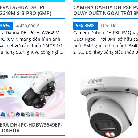
ERA DAHUA DH-IPC-
CAMERA DAHUA DH-P8F-P
2649M-S-B-PRO (6MP)
QUAY QUÉT NGOÀI TRỜI 
-35%
5%-35%
4,430,000 ₫
Liên Hệ
ra Dahua DH-IPC-HFW2649M-
Camera Dahua DH-P8F-PV Qua
PRO (6MP) mang đến hình ảnh
Quét Ngoài Trời 8MP sở hữu c
ắc nét với cảm biến CMOS 1/1.
biến 8MP, ghi lại hình ảnh 384
2160. Độ nhạy sáng siêu thấp 0.0005
P đảm bảo chất lượng vượt trội
lux@F1.0 cùng công nghệ AI-IS
ày lẫn đêm
cảm biến lớn...
ERA DH-IPC-HDBW3649EP-
L DAHUA