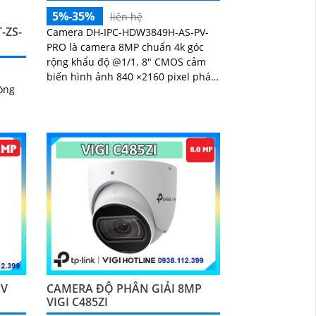
5%-35%
liên hệ
-ZS-
Camera DH-IPC-HDW3849H-AS-PV-
PRO là camera 8MP chuẩn 4k góc
rộng khẩu độ @1/1. 8" CMOS cảm
biến hình ảnh 840 ×2160 pixel phát
òng
hiện chuyển động phát hiện con
người
PV
CAMERA ĐỘ PHÂN GIẢI 8MP
VIGI C485ZI