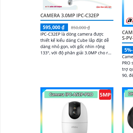
CAMERA 3.0MP IPC-C32EP
595,000 ₫
850,000 ₫
CAME
IPC-C32EP là dòng camera được
S-PV
thiết kế kiểu dáng Cube lắp đặt dễ
dàng nhỏ gọn, với gốc nhìn rộng
5%
133°, với độ phân giải 3.0MP cho ra
Came
hình ảnh sắc nét, hỗ trợ khe cắm
PRO s
thẻ nhớ 512GB, tích hợp micro và
trợ q
loa giúp đàm thoại 2 chiều, có thể
90, đ
kết nối wifi 6, chuẩn tương thích
Smart
Onvif
xử lý