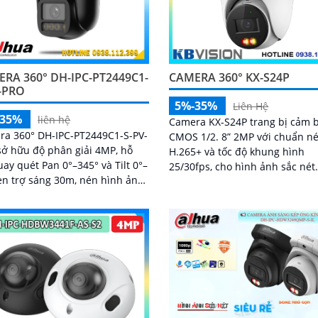
RA 360° DH-IPC-PT2449C1-
CAMERA 360° KX-S24P
-PRO
5%-35%
Liên Hệ
-35%
liên hệ
Camera KX-S24P trang bị cảm 
ra 360° DH-IPC-PT2449C1-S-PV-
CMOS 1/2. 8” 2MP với chuẩn n
ở hữu độ phân giải 4MP, hỗ
H.265+ và tốc độ khung hình
uay quét Pan 0°–345° và Tilt 0°–
25/30fps, cho hình ảnh sắc nét
èn trợ sáng 30m, nén hình ảnh
Thiết bị có ống kính 2
 H.265+, cùng các công nghệ
 WDR 120dB, BLC, HLC, 3D-NR