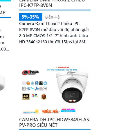
IPC-K7FP-8V0N
V
8MP
5%-35%
Liên Hệ
Camera Đàm Thoại 2 Chiều IPC-
K7FP-8V0N mở đầu với độ phân giải
y
8.0 MP CMOS 1/2. 7” hình ảnh Ultra
ảm
HD 3840×2160 tốc độ 15fps tại 8MP
0 ×
ống kính cố định 3. 6mm cho góc
nhìn ngang...
P và
CAMERA DH-IPC-HDW3849H-AS-
PV-PRO SIÊU NÉT