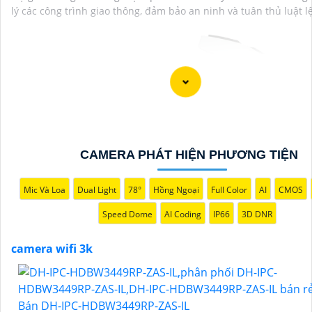
lý các công trình giao thông, đảm bảo an ninh và tuân thủ luật lệ
CAMERA PHÁT HIỆN PHƯƠNG TIỆN
Mic Và Loa
Dual Light
78°
Hồng Ngoại
Full Color
AI
CMOS
'
Speed Dome
AI Coding
IP66
3D DNR
camera wifi 3k