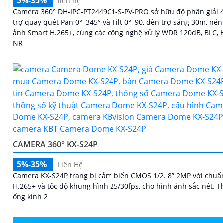
5%-35%
liên hệ
Camera 360° DH-IPC-PT2449C1-S-PV-PRO sở hữu độ phân giải 
trợ quay quét Pan 0°–345° và Tilt 0°–90, đèn trợ sáng 30m, nén
ảnh Smart H.265+, cùng các công nghệ xử lý WDR 120dB, BLC, 
NR
CAMERA 360° KX-S24P
5%-35%
Liên Hệ
Camera KX-S24P trang bị cảm biến CMOS 1/2. 8” 2MP với chuẩ
H.265+ và tốc độ khung hình 25/30fps, cho hình ảnh sắc nét. Thiết bị có
ống kính 2