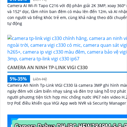
Camera AI Wi-Fi Tapo C216 với độ phân giải 2K 3MP, xoay 360º
và 152º dọc, tầm nhìn ban đêm có màu lên đến 12m, và AI nhậ
con người và tiếng khóc trẻ em, cùng khả năng theo dõi chuyể
tự động
CAMERA AN NINH TP-LINK VIGI C330
5%-35%
Liên Hệ
Camera An Ninh Tp-Link VIGI C330 là camera 3MP ghi hình mà
ngày đêm với cảm biến nhạy sáng và đèn trợ sáng hỗ trợ phát
người phương tiện tích hợp mic chống nước IP67 nén video H.
trợ PoE điều khiển qua VIGI App web NVR và Security Manager
cảnh báo vượt ranh giới hoặc để lại vật thể