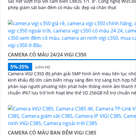
sắc nét vượt trội với cảm biến CMOS 1/1. 8”. Công nghệ WizColor cho
phép giám sát ban đêm có màu sắc đẹp và chân thực
CAMERA CÓ MÀU 24/24 VIGI C350
5%-35%
Liên Hệ
Camera VIGI C350 độ phân giải 5MP hình ảnh màu liên tục nh
kính khẩu độ lớn cảm biến nhạy sáng đèn trợ sáng tích hợp hỗ
phân loại người phương tiện phát hiện thông minh âm thanh h
chuẩn IP67 lưu trữ linh hoạt khe thẻ SD 256GB hỗ trợ chuẩn n
H.265+
CAMERA CÓ MÀU BAN ĐÊM VIGI C385