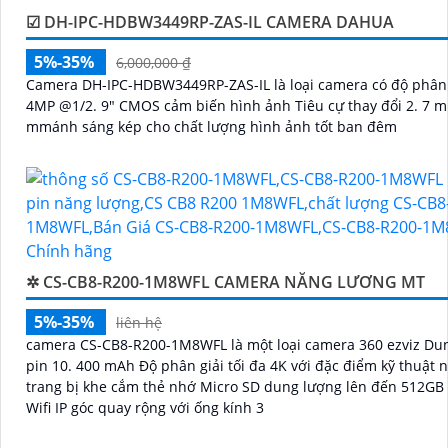
☑ DH-IPC-HDBW3449RP-ZAS-IL CAMERA DAHUA
5%-35%
6,000,000 ₫
Camera DH-IPC-HDBW3449RP-ZAS-IL là loại camera có độ phân giải
4MP @1/2. 9" CMOS cảm biến hình ảnh Tiêu cự thay đổi 2. 7 
mmánh sáng kép cho chất lượng hình ảnh tốt ban đêm
✲ CS-CB8-R200-1M8WFL CAMERA NĂNG LƯƠNG MT
5%-35%
liên hệ
camera CS-CB8-R200-1M8WFL là một loại camera 360 ezviz Du
pin 10. 400 mAh Độ phân giải tối đa 4K với đặc điểm kỹ thuật 
trang bị khe cắm thẻ nhớ Micro SD dung lượng lên đến 512GB 
Wifi IP góc quay rộng với ống kính 3