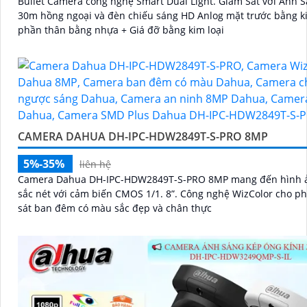
Bullet Camera công nghệ Smart Dual Light. Giám Sát với Ánh 
30m hồng ngoại và đèn chiếu sáng HD Anlog mặt trước bằng ki
phần thân bằng nhựa + Giá đỡ bằng kim loại
CAMERA DAHUA DH-IPC-HDW2849T-S-PRO 8MP
5%-35%
liên hệ
Camera Dahua DH-IPC-HDW2849T-S-PRO 8MP mang đến hình 
sắc nét với cảm biến CMOS 1/1. 8”. Công nghệ WizColor cho phép giám
sát ban đêm có màu sắc đẹp và chân thực