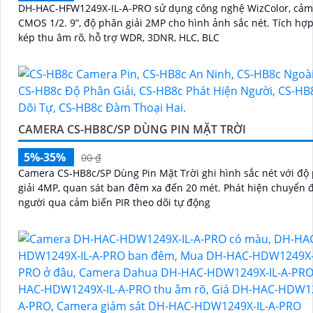
DH-HAC-HFW1249X-IL-A-PRO sử dụng công nghệ WizColor, cảm
CMOS 1/2. 9”, độ phân giải 2MP cho hình ảnh sắc nét. Tích hợp micro
kép thu âm rõ, hỗ trợ WDR, 3DNR, HLC, BLC
CAMERA CS-HB8C/SP DÙNG PIN MẶT TRỜI
5%-35%
00 ₫
Camera CS-HB8c/SP Dùng Pin Mặt Trời ghi hình sắc nét với độ
giải 4MP, quan sát ban đêm xa đến 20 mét. Phát hiện chuyển động
người qua cảm biến PIR theo dõi tự động