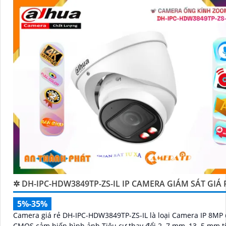
✲ DH-IPC-HDW3849TP-ZS-IL IP CAMERA GIÁM SÁT GIÁ 
5%-35%
Camera giá rẻ DH-IPC-HDW3849TP-ZS-IL là loại Camera IP 8MP 
CMOS cảm biến hình ảnh Tiêu cự thay đổi 2. 7 mm–13. 5 mm t