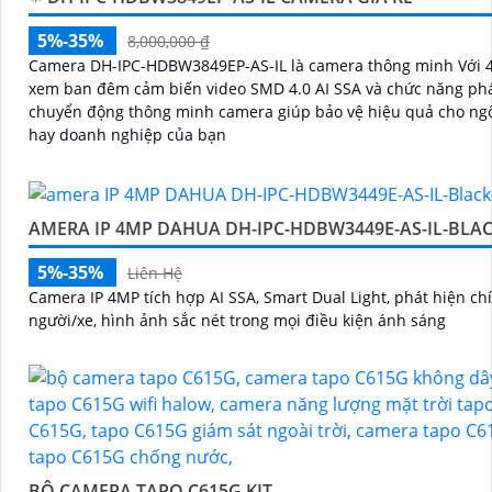
5%-35%
8,000,000 ₫
Camera DH-IPC-HDBW3849EP-AS-IL là camera thông minh Với 4
xem ban đêm cảm biến video SMD 4.0 AI SSA và chức năng phá
chuyển động thông minh camera giúp bảo vệ hiệu quả cho ng
hay doanh nghiệp của bạn
AMERA IP 4MP DAHUA DH-IPC-HDBW3449E-AS-IL-BLA
5%-35%
Liên Hệ
Camera IP 4MP tích hợp AI SSA, Smart Dual Light, phát hiện ch
người/xe, hình ảnh sắc nét trong mọi điều kiện ánh sáng
BỘ CAMERA TAPO C615G KIT