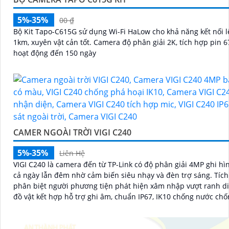
5%-35%
00 ₫
Bộ Kit Tapo-C615G sử dụng Wi-Fi HaLow cho khả năng kết nối 
1km, xuyên vật cản tốt. Camera độ phân giải 2K, tích hợp pin 6700mAh
hoạt động đến 150 ngày
CAMER NGOÀI TRỜI VIGI C240
5%-35%
Liên Hệ
VIGI C240 là camera đến từ TP-Link có độ phân giải 4MP ghi h
cả ngày lẫn đêm nhờ cảm biến siêu nhạy và đèn trợ sáng. Tích hợp AI
phân biệt người phương tiện phát hiện xâm nhập vượt ranh d
đồ vật kết hợp hỗ trợ ghi âm, chuẩn IP67, IK10 chống nước chố
nén H