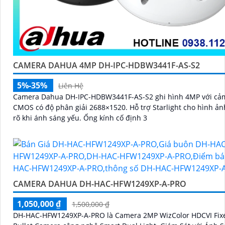
CAMERA DAHUA 4MP DH-IPC-HDBW3441F-AS-S2
5%-35%
Liên Hệ
Camera Dahua DH-IPC-HDBW3441F-AS-S2 ghi hình 4MP với cả
CMOS có độ phân giải 2688×1520. Hỗ trợ Starlight cho hình ảnh sáng
rõ khi ánh sáng yếu. Ống kính cố định 3
CAMERA DAHUA DH-HAC-HFW1249XP-A-PRO
1,050,000 ₫
1,500,000 ₫
DH-HAC-HFW1249XP-A-PRO là Camera 2MP WizColor HDCVI Fixe