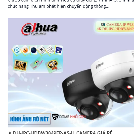
chức năng Thu âm phát hiện chuyển động thông...
✴ DH-IPC-HDBW3849EP-AS-IL CAMERA GIÁ RẺ