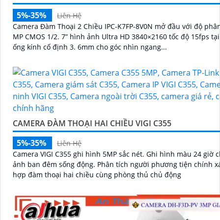
5%-35%
Liên Hệ
Camera Đàm Thoại 2 Chiều IPC-K7FP-8V0N mở đầu với độ phân 
MP CMOS 1/2. 7” hình ảnh Ultra HD 3840×2160 tốc độ 15fps tạ
ống kính cố định 3. 6mm cho góc nhìn ngang...
CAMERA ĐÀM THOẠI HAI CHIỀU VIGI C355
5%-35%
Liên Hệ
Camera VIGI C355 ghi hình 5MP sắc nét. Ghi hình màu 24 giờ cho hình
ảnh ban đêm sống động. Phân tích người phương tiện chính xác. Tích
hợp đàm thoại hai chiều cùng phòng thủ chủ động