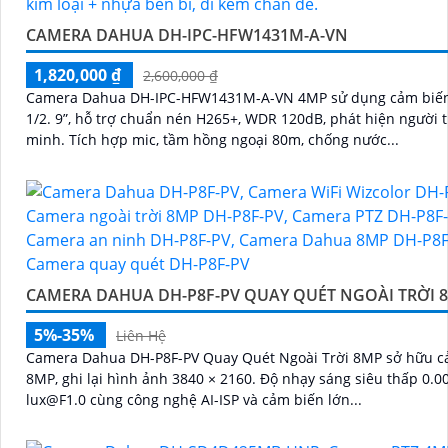
CAMERA DAHUA DH-IPC-HFW1431M-A-VN
1,820,000 ₫
2,600,000 ₫
Camera Dahua DH-IPC-HFW1431M-A-VN 4MP sử dụng cảm bi
1/2. 9”, hỗ trợ chuẩn nén H265+, WDR 120dB, phát hiện người 
minh. Tích hợp mic, tầm hồng ngoại 80m, chống nước...
CAMERA DAHUA DH-P8F-PV QUAY QUÉT NGOÀI TRỜI 
5%-35%
Liên Hệ
Camera Dahua DH-P8F-PV Quay Quét Ngoài Trời 8MP sở hữu c
8MP, ghi lại hình ảnh 3840 × 2160. Độ nhạy sáng siêu thấp 0.0005
lux@F1.0 cùng công nghệ AI-ISP và cảm biến lớn...