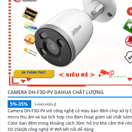
CAMERA DH-F3D-PV DAHUA CHẤT LƯỢNG
5%-35%
1,042,000 ₫
Camera DH-F3D-PV với công nghệ có màu ban đêm chip xử lý
micro thu âm và loa tích hợp cho đàm thoại giám sát chất lượn
Color ban đêm trong khoảng cách 30m. hổ trợ khe cắm thẻ nhớ Micro
SD 256GB công nghệ IP Wifi kết nối dễ dàng