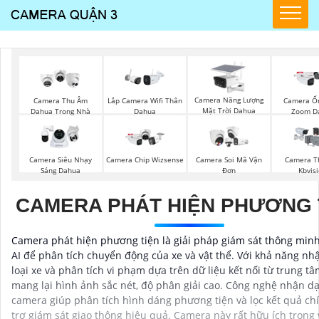
Camera Năng Lượng
Camera Thu Âm
Lắp Camera Wifi Thân
Camera Ốn
Mặt Trời Dahua
Dahua Trong Nhà
Dahua
Zoom D
Camera Siêu Nhạy
Camera Chip Wizsense
Camera Soi Mã Vận
Camera T
Sáng Dahua
Đơn
Kbvis
CAMERA PHÁT HIỆN PHƯƠNG 
Camera phát hiện phương tiện là giải pháp giám sát thông min
AI để phân tích chuyển động của xe và vật thể. Với khả năng nh
loại xe và phân tích vi phạm dựa trên dữ liệu kết nối từ trung t
mang lại hình ảnh sắc nét, độ phân giải cao. Công nghệ nhận d
camera giúp phân tích hình dáng phương tiện và lọc kết quả chí
trợ giám sát giao thông hiệu quả. Camera này rất hữu ích trong