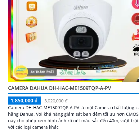
CAMERA DAHUA DH-HAC-ME1509TQP-A-PV
1,850,000 ₫
3,020,000 ₫
Camera DH-HAC-ME1509TQP-A-PV là một Camera chất lượng c
hãng Dahua. Với khả năng giám sát ban đêm tối ưu hơn CMOS, camera
này cho phép xem hình ảnh rõ nét màu sắc đến 40m, vượt trội
với các loại camera khác