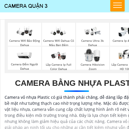
Camera Wifi Báo Động
Camera Wifi Dahua Có
Camera Ultra 3k
Camera Ip 
Dahua
Màu Ban Đêm
Dahua
Camera Đếm Người
Lắp Camera Ip Full
Camera Hikvision
Lắp Camera 
Dahua
Color Dahua
Zoom
HD 10
CAMERA BẰNG NHỰA PLAST
Camera vỏ nhựa Plastic có giá thành phải chăng, dễ dàng lắp đặ
bề mặt như tường thạch cao nhờ trọng lượng nhẹ. Mặc dù được
vật liệu nhựa, camera vẫn cung cấp chất lượng hình ảnh rõ nét 
trong điều kiện môi trường trong nhà. Đây là lựa chọn tiết kiệm c
nhưng không làm giảm hiệu quả của các chức năng. Camera vỏ 
giải pháp an ninh tối ưu cho những ai cần tiết kiệm nhưng vẫn