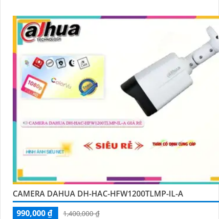
CAMERA DAHUA DH-HAC-HFW1200TLMP-IL-A
990,000 ₫
1,400,000 ₫