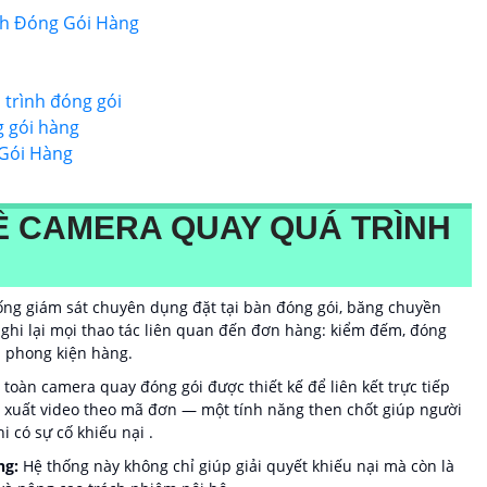
nh Đóng Gói Hàng
trình đóng gói
g gói hàng
Gói Hàng
VỀ CAMERA QUAY QUÁ TRÌNH
ống giám sát chuyên dụng đặt tại bàn đóng gói, băng chuyền
 ghi lại mọi thao tác liên quan đến đơn hàng: kiểm đếm, đóng
 phong kiện hàng.
oàn camera quay đóng gói được thiết kế để liên kết trực tiếp
 xuất video theo mã đơn — một tính năng then chốt giúp người
i có sự cố khiếu nại .
ng:
Hệ thống này không chỉ giúp giải quyết khiếu nại mà còn là