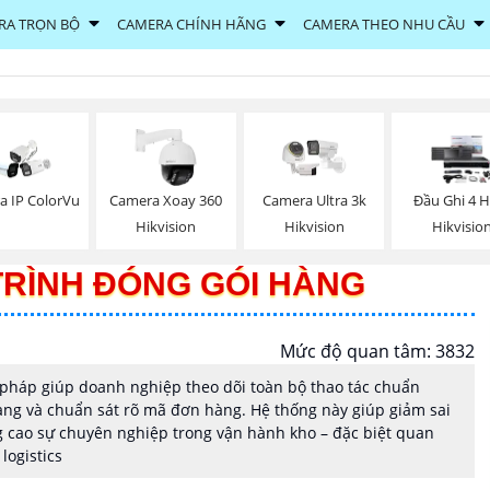
RA TRỌN BỘ
CAMERA CHÍNH HÃNG
CAMERA THEO NHU CẦU
a IP ColorVu
Camera Xoay 360
Camera Ultra 3k
Đầu Ghi 4 
Hikvision
Hikvision
Hikvisio
RÌNH ĐÓNG GÓI HÀNG
Mức độ quan tâm: 3832
 pháp giúp doanh nghiệp theo dõi toàn bộ thao tác chuẩn
àng và chuẩn sát rõ mã đơn hàng. Hệ thống này giúp giảm sai
ng cao sự chuyên nghiệp trong vận hành kho – đặc biệt quan
logistics