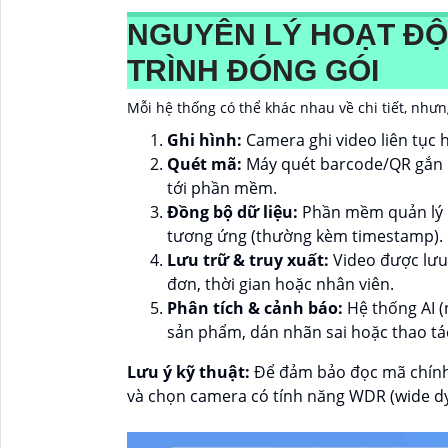
NGUYÊN LÝ HOẠT Đ
TRÌNH ĐÓNG GÓI
Mỗi hệ thống có thể khác nhau về chi tiết, như
Ghi hình:
Camera ghi video liên tục h
Quét mã:
Máy quét barcode/QR gắn b
tới phần mềm.
Đồng bộ dữ liệu:
Phần mềm quản lý n
tương ứng (thường kèm timestamp).
Lưu trữ & truy xuất:
Video được lưu 
đơn, thời gian hoặc nhân viên.
Phân tích & cảnh báo:
Hệ thống AI (
sản phẩm, dán nhãn sai hoặc thao tá
Lưu ý kỹ thuật:
Để đảm bảo đọc mã chính 
và chọn camera có tính năng WDR (wide d