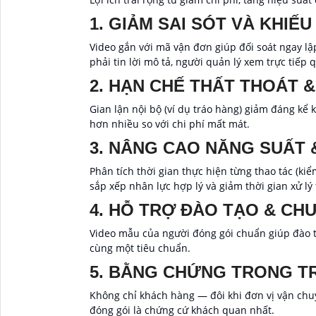
1. GIẢM SAI SÓT VÀ KHIẾU
Video gắn với mã vận đơn giúp đối soát ngay lập
phải tin lời mô tả, người quản lý xem trực tiếp 
2. HẠN CHẾ THẤT THOÁT &
Gian lận nội bộ (ví dụ tráo hàng) giảm đáng kể 
hơn nhiều so với chi phí mất mát.
3. NÂNG CAO NĂNG SUẤT 
Phân tích thời gian thực hiện từng thao tác (kiể
sắp xếp nhân lực hợp lý và giảm thời gian xử lý
4. HỖ TRỢ ĐÀO TẠO & CH
Video mẫu của người đóng gói chuẩn giúp đào 
cùng một tiêu chuẩn.
5. BẰNG CHỨNG TRONG TR
Không chỉ khách hàng — đôi khi đơn vị vận chu
đóng gói là chứng cứ khách quan nhất.