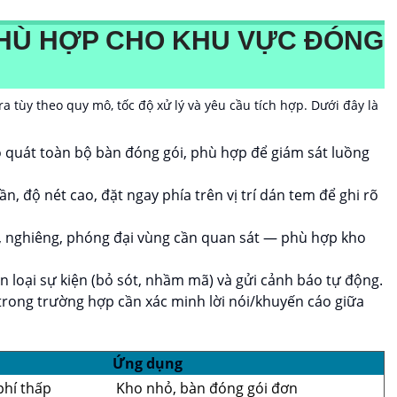
HÙ HỢP CHO KHU VỰC ĐÓNG
a tùy theo quy mô, tốc độ xử lý và yêu cầu tích hợp. Dưới đây là
 quát toàn bộ bàn đóng gói, phù hợp để giám sát luồng
, độ nét cao, đặt ngay phía trên vị trí dán tem để ghi rõ
, nghiêng, phóng đại vùng cần quan sát — phù hợp kho
 loại sự kiện (bỏ sót, nhầm mã) và gửi cảnh báo tự động.
trong trường hợp cần xác minh lời nói/khuyến cáo giữa
Ứng dụng
phí thấp
Kho nhỏ, bàn đóng gói đơn