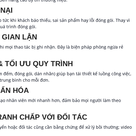
 NẠI
 tức khi khách báo thiếu, sai sản phẩm hay lỗi đóng gói. Thay vì
quá trình đóng gói.
 GIAN LẬN
khi mọi thao tác bị ghi nhận. Đây là biện pháp phòng ngừa rẻ
& TỐI ƯU QUY TRÌNH
m đếm, đóng gói, dán nhãn) giúp bạn tái thiết kế luồng công việc,
 trung bình cho mỗi đơn.
UẨN HÓA
tạo nhân viên mới nhanh hơn, đảm bảo mọi người làm theo
ANH CHẤP VỚI ĐỐI TÁC
yển hoặc đối tác cũng cần bằng chứng để xử lý bồi thường; video