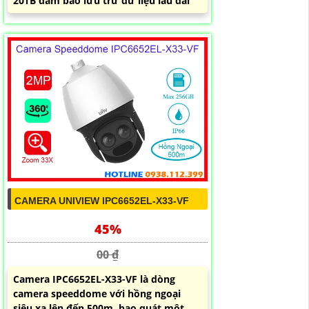
20TB đảm bảo lưu trữ dữ liệu lâu dài
CAMERA UNIVIEW IPC6652EL-X33-VF
45%
00 ₫
Camera IPC6652EL-X33-VF là dòng
camera speeddome với hồng ngoại
siêu xa lên đến 500m, bao quát một