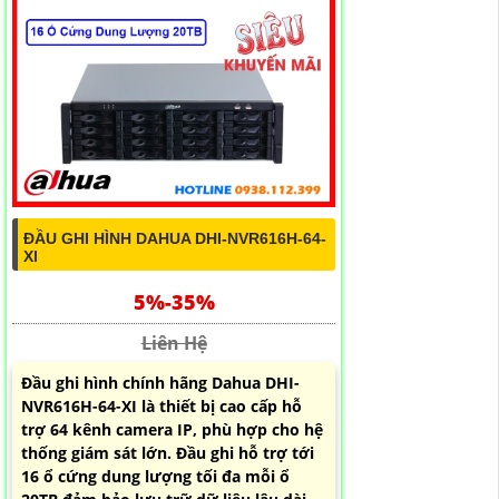
ĐẦU GHI HÌNH DAHUA DHI-NVR616H-64-
XI
5%-35%
Liên Hệ
Đầu ghi hình chính hãng Dahua DHI-
NVR616H-64-XI là thiết bị cao cấp hỗ
trợ 64 kênh camera IP, phù hợp cho hệ
thống giám sát lớn. Đầu ghi hỗ trợ tới
16 ổ cứng dung lượng tối đa mỗi ổ