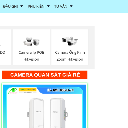
ĐẦU GHI
PHỤ KIỆN
TƯ VẤN
HDD
Camera Ip POE
Camera Ống Kính
n
Hikvision
Zoom Hikvision
CAMERA QUAN SÁT GIÁ RẺ