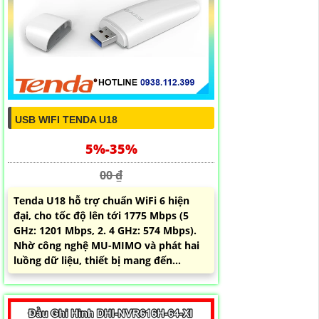
USB WIFI TENDA U18
5%-35%
00 ₫
Tenda U18 hỗ trợ chuẩn WiFi 6 hiện
đại, cho tốc độ lên tới 1775 Mbps (5
GHz: 1201 Mbps, 2. 4 GHz: 574 Mbps).
Nhờ công nghệ MU-MIMO và phát hai
luồng dữ liệu, thiết bị mang đến...