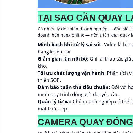
TẠI SAO CẦN QUAY L
Có nhiều lý do khiến doanh nghiệp — đặc biệt t
doanh bán hàng online — nên triển khai quay lạ
Minh bạch khi xử lý sai sót:
Video là bằng
hàng khiếu nại.
Giảm gian lận nội bộ:
Ghi lại thao tác gi
kho.
Tối ưu chất lượng vận hành:
Phân tích vi
thiện SOP.
Đảm bảo tuân thủ tiêu chuẩn:
Đối với h
minh quy trình đóng gói đạt yêu cầu.
Quản lý từ xa:
Chủ doanh nghiệp có thể ki
mặt trực tiếp.
CAMERA QUAY ĐÓNG G
Lợi ích trải rộng từ giảm chi phí, tăng hiệu suấ