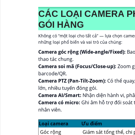
CÁC LOẠI CAMERA P
GÓI HÀNG
Không có “một loại cho tất cả” — lựa chọn camer
những loại phổ biến và vai trò của chúng:
Camera góc rộng (Wide-angle/Fixed):
Bao
thao tác chung.
Camera soi mã (Focus/Close-up):
Zoom gần
barcode/QR.
Camera PTZ (Pan-Tilt-Zoom):
Có thể quay
lớn, nhiều tuyến đóng gói.
Camera AI/Smart:
Nhận diện hành vi, phân
Camera có micro:
Ghi âm hỗ trợ đối soát 
nhân viên.
Loại camera
Ưu điểm
Góc rộng
Giám sát tổng thể, chi 