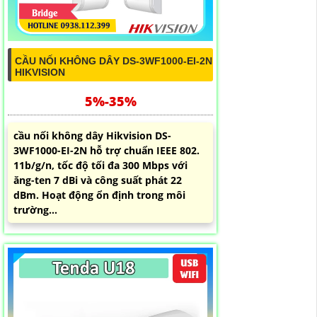
CẦU NỐI KHÔNG DÂY DS-3WF1000-EI-2N
HIKVISION
5%-35%
cầu nối không dây Hikvision DS-
3WF1000-EI-2N hỗ trợ chuẩn IEEE 802.
11b/g/n, tốc độ tối đa 300 Mbps với
ăng-ten 7 dBi và công suất phát 22
dBm. Hoạt động ổn định trong môi
trường...