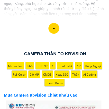
ngược sáng, phù hợp cho các công trình, nhà xưởng. Hệ
thống hồng ngoại xa giúp ghi hình rõ nét trong điều kiện ánh
sáng yếu, đảm bảo an ninh liên tục trong mọi tình huống.
Chào bạn, dưới đây là một số câu giới thiệu cho việc
mua Camera Kbvision với chiết khấu cao và giải pháp
phù hợp trong ngữ cảnh của một đại lý công nghệ:
CAMERA THÂN TO KBVISION
🛃
1:
"Chào anh/chị! Bạn đang tìm kiếm Camera
Kbvision với chiết khấu hấp dẫn? Hãy đến với chúng
Mic Và Loa
IP66
3D DNR
AI
Dual Light
78°
Hồng Ngoại
tôi để nhận ưu đãi đặc biệt và được tư vấn về giải
pháp chính xác nhất cho nhu cầu an ninh của bạn!"
Full Color
2.0 MP
CMOS
Xoay 360
Thân
AI Coding
️🏅️
2:
"Bạn muốn mua Camera Kbvision với giá ưu đãi
Speed Dome
và giải pháp phù hợp? Liên hệ ngay với chúng tôi để
được hỗ trợ tốt nhất từ đội ngũ chuyên gia có kinh
Mua Camera Kbvision Chiết Khấu Cao
nghiệm!"
️🥈
3:
"Chúng tôi cam kết cung cấp Camera Kbvision