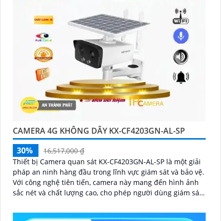
chính hãng với chiết khấu cao nhất trên thị trường.
Hãy đến với chúng tôi để trải nghiệm dịch vụ tốt nhất
và nhận được sự tư vấn chuyên nghiệp về giải pháp an
ninh cần thiết!"
Hy vọng những câu giới thiệu trên sẽ giúp bạn thành
công trong việc tiếp cận khách hàng và tăng cơ hội
bán hàng của bạn. Nếu có bất kỳ yêu cầu hay câu hỏi
nào khác, bạn có thể chia sẻ để tôi hỗ trợ bạn tốt hơn!
CAMERA 4G KHÔNG DÂY KX-CF4203GN-AL-SP
30%
16,517,000 ₫
Thiết bị Camera quan sát KX-CF4203GN-AL-SP là một giải
pháp an ninh hàng đầu trong lĩnh vực giám sát và bảo vệ.
Với công nghệ tiên tiến, camera này mang đến hình ảnh
sắc nét và chất lượng cao, cho phép người dùng giám sát
từ xa một cách dễ dàng
'