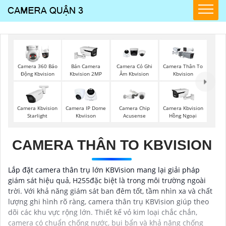
Camera 360 Báo
Bán Camera
Camera Có Ghi
Camera Thân To
Động Kbvision
Kbvision 2MP
Âm Kbvision
Kbvision
Camera Kbvision
Camera IP Dome
Camera Chip
Camera Kbvision
Starlight
Kbviison
Acusense
Hồng Ngoại
CAMERA THÂN TO KBVISION
Lắp đặt camera thân trụ lớn KBVision mang lại giải pháp
giám sát hiệu quả, H255đặc biệt là trong môi trường ngoài
trời. Với khả năng giám sát ban đêm tốt, tầm nhìn xa và chất
lượng ghi hình rõ ràng, camera thân trụ KBVision giúp theo
dõi các khu vực rộng lớn. Thiết kế vỏ kim loại chắc chắn,
camera có chuẩn chống nước, bụi bẩn và khả năng chống