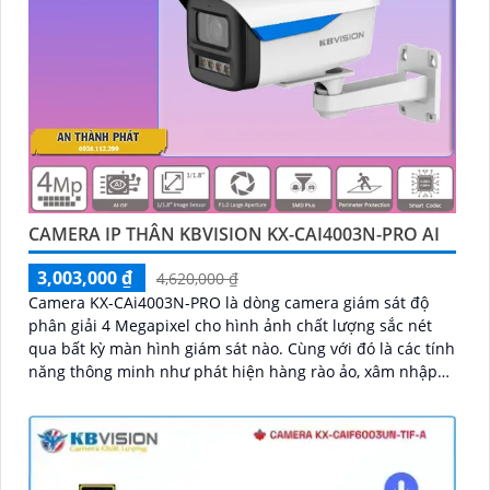
CAMERA IP THÂN KBVISION KX-CAI4003N-PRO AI
3,003,000 ₫
4,620,000 ₫
Camera KX-CAi4003N-PRO là dòng camera giám sát độ
phân giải 4 Megapixel cho hình ảnh chất lượng sắc nét
qua bất kỳ màn hình giám sát nào. Cùng với đó là các tính
năng thông minh như phát hiện hàng rào ảo, xâm nhập
và phân biệt người/xe (SMD Plus), cùng khả năng tìm kiếm
sự kiện thông minh giúp nâng cao hiệu quả giám sát an
ninh