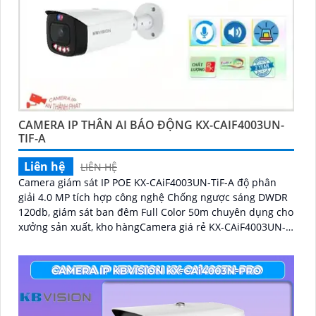
CAMERA IP THÂN AI BÁO ĐỘNG KX-CAIF4003UN-
TIF-A
Liên hệ
LIÊN HỆ
Camera giám sát IP POE KX-CAiF4003UN-TiF-A độ phân
giải 4.0 MP tích hợp công nghệ Chống ngược sáng DWDR
120db, giám sát ban đêm Full Color 50m chuyên dụng cho
xưởng sản xuất, kho hàngCamera giá rẻ KX-CAiF4003UN-
TiF-A, độ phân giải 4