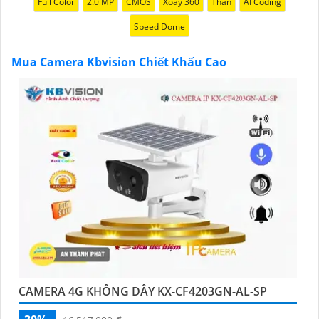
Full Color
2.0 MP
CMOS
Xoay 360
Thân
AI Coding
chính hãng với chiết khấu cao nhất trên thị trường.
Speed Dome
Hãy đến với chúng tôi để trải nghiệm dịch vụ tốt nhất
và nhận được sự tư vấn chuyên nghiệp về giải pháp an
Mua Camera Kbvision Chiết Khấu Cao
ninh cần thiết!"
Hy vọng những câu giới thiệu trên sẽ giúp bạn thành
công trong việc tiếp cận khách hàng và tăng cơ hội
bán hàng của bạn. Nếu có bất kỳ yêu cầu hay câu hỏi
nào khác, bạn có thể chia sẻ để tôi hỗ trợ bạn tốt hơn!
CAMERA 4G KHÔNG DÂY KX-CF4203GN-AL-SP
'