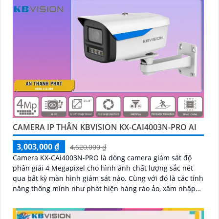
CAMERA IP THÂN KBVISION KX-CAI4003N-PRO AI
3,003,000 ₫
4,620,000 ₫
Camera KX-CAi4003N-PRO là dòng camera giám sát độ
phân giải 4 Megapixel cho hình ảnh chất lượng sắc nét
qua bất kỳ màn hình giám sát nào. Cùng với đó là các tính
năng thông minh như phát hiện hàng rào ảo, xâm nhập
và phân biệt người/xe (SMD Plus), cùng khả năng tìm kiếm
sự kiện thông minh giúp nâng cao hiệu quả giám sát an