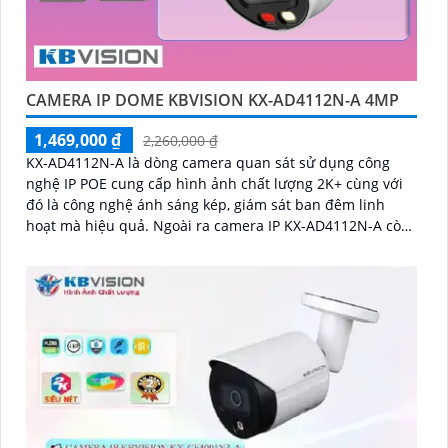
CAMERA IP DOME KBVISION KX-AD4112N-A 4MP
1,469,000 ₫
2,260,000 ₫
KX-AD4112N-A là dòng camera quan sát sử dụng công
nghệ IP POE cung cấp hình ảnh chất lượng 2K+ cùng với
đó là công nghệ ánh sáng kép, giám sát ban đêm linh
hoạt mà hiệu quả. Ngoài ra camera IP KX-AD4112N-A còn
được nâng cao khả năng bảo vệ an ninh với trang bị tính
năng phát hiện người chính xác