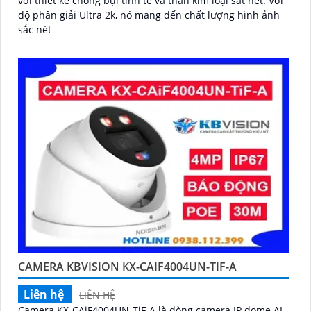
với thiết kế chống bụi tinh tế và thân kim loại sắt nét. Với
độ phân giải Ultra 2k, nó mang đến chất lượng hình ảnh
sắc nét
CAMERA KBVISION KX-CAIF4004UN-TIF-A
Liên hệ
LIÊN HỆ
Camera KX-CAiF4004UN-TiF-A là dòng camera IP dome AI