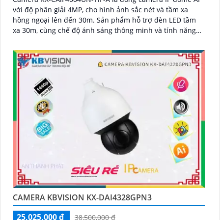
với độ phân giải 4MP, cho hình ảnh sắc nét và tầm xa
hồng ngoại lên đến 30m. Sản phẩm hỗ trợ đèn LED tầm
xa 30m, cùng chế độ ánh sáng thông minh và tính năng
báo động chủ động bằng đèn LED xanh đỏ và còi hú
110dB
CAMERA KBVISION KX-DAI4328GPN3
25,025,000 ₫
38,500,000 ₫