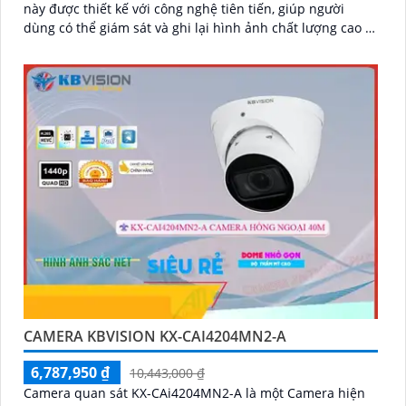
này được thiết kế với công nghệ tiên tiến, giúp người
dùng có thể giám sát và ghi lại hình ảnh chất lượng cao ở
mọi góc độ
CAMERA KBVISION KX-CAI4204MN2-A
6,787,950 ₫
10,443,000 ₫
Camera quan sát KX-CAi4204MN2-A là một Camera hiện