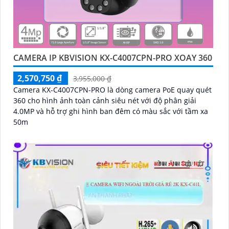
CAMERA IP KBVISION KX-C4007CPN-PRO XOAY 360
2,570,750 ₫
3,955,000 ₫
Camera KX-C4007CPN-PRO là dòng camera PoE quay quét
360 cho hình ảnh toàn cảnh siêu nét với độ phân giải
4.0MP và hỗ trợ ghi hình ban đêm có màu sắc với tầm xa
50m