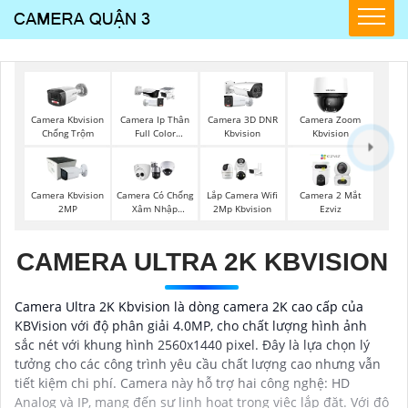
Camera Kbvision
Camera Ip Thân
Camera 3D DNR
Camera Zoom
Chống Trộm
Full Color
Kbvision
Kbvision
Kbvision
Camera Kbvision
Camera Có Chống
Lắp Camera Wifi
Camera 2 Mắt
2MP
Xâm Nhập
2Mp Kbvision
Ezviz
Kbvision
CAMERA ULTRA 2K KBVISION
Camera Ultra 2K Kbvision là dòng camera 2K cao cấp của
KBVision với độ phân giải 4.0MP, cho chất lượng hình ảnh
sắc nét với khung hình 2560x1440 pixel. Đây là lựa chọn lý
tưởng cho các công trình yêu cầu chất lượng cao nhưng vẫn
tiết kiệm chi phí. Camera này hỗ trợ hai công nghệ: HD
Analog và IP, mang đến sự linh hoạt trong việc lắp đặt. Với độ