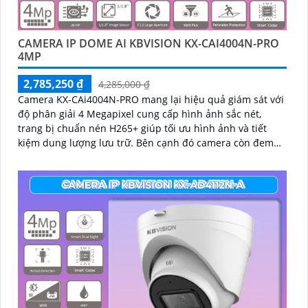
CAMERA IP DOME AI KBVISION KX-CAI4004N-PRO
4MP
2,785,250 ₫
4,285,000 ₫
Camera KX-CAi4004N-PRO mang lại hiệu quả giám sát với
độ phân giải 4 Megapixel cung cấp hình ảnh sắc nét,
trang bị chuẩn nén H265+ giúp tối ưu hình ảnh và tiết
kiệm dung lượng lưu trữ. Bên cạnh đó camera còn đem
lại khả năng phát hiện thông minh như hàng rào ảo, xâm
nhập, và phân biệt người/xe (SMD Plus) bảo vệ an ninh
hiệu quả