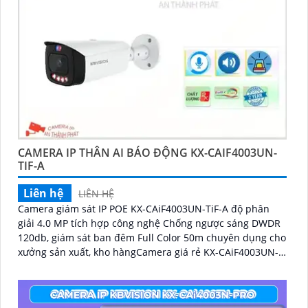
CAMERA IP THÂN AI BÁO ĐỘNG KX-CAIF4003UN-
TIF-A
Liên hệ
LIÊN HỆ
Camera giám sát IP POE KX-CAiF4003UN-TiF-A độ phân
giải 4.0 MP tích hợp công nghệ Chống ngược sáng DWDR
120db, giám sát ban đêm Full Color 50m chuyên dụng cho
xưởng sản xuất, kho hàngCamera giá rẻ KX-CAiF4003UN-
TiF-A, độ phân giải 4