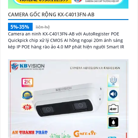
CAMERA GỐC RỘNG KX-C4013FN-AB
5%-35%
liên hệ
Camera an ninh KX-C4013FN-AB với AutoRegister POE
Quickpick chip xử lý CMOS AI hồng ngoại 20m ánh sáng
kép IP POE hàng rào ảo 4.0 MP phát hiện người Smart IR