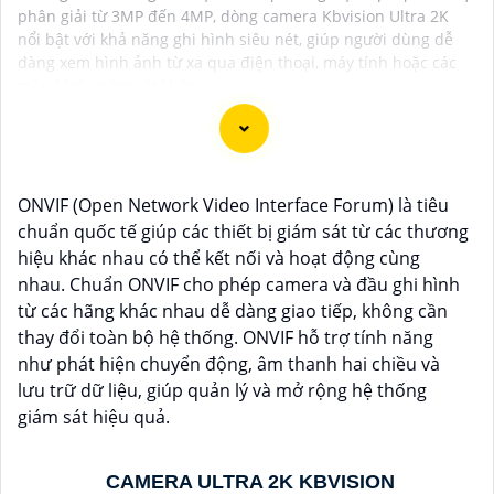
phân giải từ 3MP đến 4MP, dòng camera Kbvision Ultra 2K
nổi bật với khả năng ghi hình siêu nét, giúp người dùng dễ
dàng xem hình ảnh từ xa qua điện thoại, máy tính hoặc các
màn hình giám sát khác.
Chào bạn, dưới đây là một số câu giới thiệu cho việc
ONVIF (Open Network Video Interface Forum) là tiêu
mua Camera Kbvision với chiết khấu cao và giải pháp
chuẩn quốc tế giúp các thiết bị giám sát từ các thương
phù hợp trong ngữ cảnh của một đại lý công nghệ:
hiệu khác nhau có thể kết nối và hoạt động cùng
🛃
1:
"Chào anh/chị! Bạn đang tìm kiếm Camera
nhau. Chuẩn ONVIF cho phép camera và đầu ghi hình
Kbvision với chiết khấu hấp dẫn? Hãy đến với chúng
từ các hãng khác nhau dễ dàng giao tiếp, không cần
tôi để nhận ưu đãi đặc biệt và được tư vấn về giải
thay đổi toàn bộ hệ thống. ONVIF hỗ trợ tính năng
pháp chính xác nhất cho nhu cầu an ninh của bạn!"
như phát hiện chuyển động, âm thanh hai chiều và
️🏅️
2:
"Bạn muốn mua Camera Kbvision với giá ưu đãi
lưu trữ dữ liệu, giúp quản lý và mở rộng hệ thống
và giải pháp phù hợp? Liên hệ ngay với chúng tôi để
giám sát hiệu quả.
được hỗ trợ tốt nhất từ đội ngũ chuyên gia có kinh
nghiệm!"
CAMERA ULTRA 2K KBVISION
️🥈
3:
"Chúng tôi cam kết cung cấp Camera Kbvision