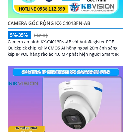
CAMERA GỐC RỘNG KX-C4013FN-AB
5%-35%
liên hệ
Camera an ninh KX-C4013FN-AB với AutoRegister POE
Quickpick chip xử lý CMOS AI hồng ngoại 20m ánh sáng
kép IP POE hàng rào ảo 4.0 MP phát hiện người Smart IR