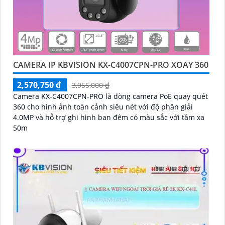
CAMERA IP KBVISION KX-C4007CPN-PRO XOAY 360
2,570,750 ₫
3,955,000 ₫
Camera KX-C4007CPN-PRO là dòng camera PoE quay quét
360 cho hình ảnh toàn cảnh siêu nét với độ phân giải
4.0MP và hỗ trợ ghi hình ban đêm có màu sắc với tầm xa
50m