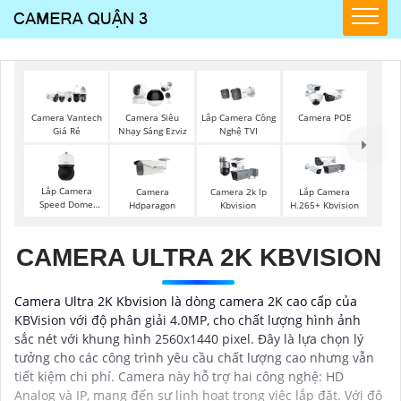
Lắp Camera Công
Camera Vantech
Camera Siêu
Camera POE
Nghệ TVI
Giá Rẻ
Nhạy Sáng Ezviz
Lắp Camera
Camera
Camera 2k Ip
Lắp Camera
Speed Dome
Hdparagon
Kbvision
H.265+ Kbvision
Wisenet
CAMERA ULTRA 2K KBVISION
Camera Ultra 2K Kbvision là dòng camera 2K cao cấp của
KBVision với độ phân giải 4.0MP, cho chất lượng hình ảnh
sắc nét với khung hình 2560x1440 pixel. Đây là lựa chọn lý
tưởng cho các công trình yêu cầu chất lượng cao nhưng vẫn
tiết kiệm chi phí. Camera này hỗ trợ hai công nghệ: HD
Analog và IP, mang đến sự linh hoạt trong việc lắp đặt. Với độ