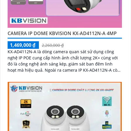
CAMERA IP DOME KBVISION KX-AD4112N-A 4MP
1,469,000 ₫
2,260,000 ₫
KX-AD4112N-A là dòng camera quan sát sử dụng công
nghệ IP POE cung cấp hình ảnh chất lượng 2K+ cùng với
đó là công nghệ ánh sáng kép, giám sát ban đêm linh
hoạt mà hiệu quả. Ngoài ra camera IP KX-AD4112N-A còn
được nâng cao khả năng bảo vệ an ninh với trang bị tính
năng phát hiện người chính xác