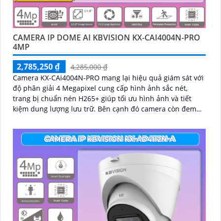
CAMERA IP DOME AI KBVISION KX-CAI4004N-PRO
4MP
2,785,250 ₫
4,285,000 ₫
Camera KX-CAi4004N-PRO mang lại hiệu quả giám sát với
độ phân giải 4 Megapixel cung cấp hình ảnh sắc nét,
trang bị chuẩn nén H265+ giúp tối ưu hình ảnh và tiết
kiệm dung lượng lưu trữ. Bên cạnh đó camera còn đem
lại khả năng phát hiện thông minh như hàng rào ảo, xâm
nhập, và phân biệt người/xe (SMD Plus) bảo vệ an ninh
hiệu quả