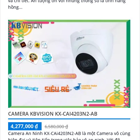
và chi tiết. Ấn tượng ơn với những thông số là tính năng
hồng...
CAMERA KBVISION KX-CAI4203N2-AB
4,277,000 ₫
6,580,000 ₫
Camera An Ninh KX-CAi4203N2-AB là một Camera vô cùng
hiện đại và tiên tiến trong việc bảo vệ an ninh. Với độ