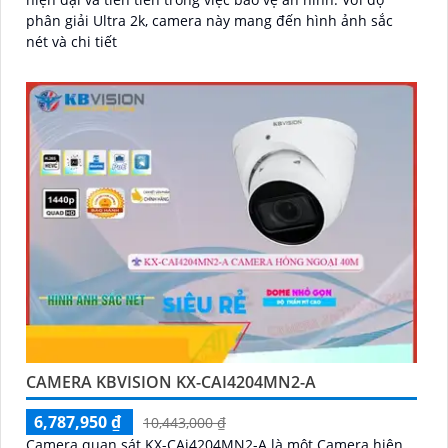
phân giải Ultra 2k, camera này mang đến hình ảnh sắc
nét và chi tiết
CAMERA KBVISION KX-CAI4204MN2-A
6,787,950 ₫
10,443,000 ₫
Camera quan sát KX-CAi4204MN2-A là một Camera hiện