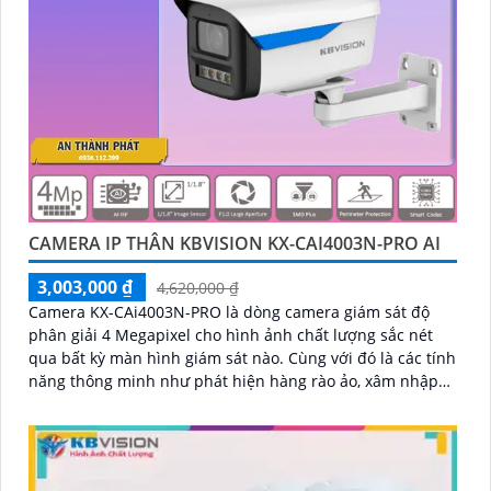
CAMERA IP THÂN KBVISION KX-CAI4003N-PRO AI
3,003,000 ₫
4,620,000 ₫
Camera KX-CAi4003N-PRO là dòng camera giám sát độ
phân giải 4 Megapixel cho hình ảnh chất lượng sắc nét
qua bất kỳ màn hình giám sát nào. Cùng với đó là các tính
năng thông minh như phát hiện hàng rào ảo, xâm nhập
và phân biệt người/xe (SMD Plus), cùng khả năng tìm kiếm
sự kiện thông minh giúp nâng cao hiệu quả giám sát an
ninh