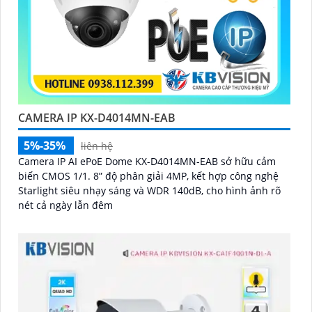
CAMERA IP KX-D4014MN-EAB
5%-35%
liên hệ
Camera IP AI ePoE Dome KX-D4014MN-EAB sở hữu cảm
biến CMOS 1/1. 8” độ phân giải 4MP, kết hợp công nghệ
Starlight siêu nhạy sáng và WDR 140dB, cho hình ảnh rõ
nét cả ngày lẫn đêm