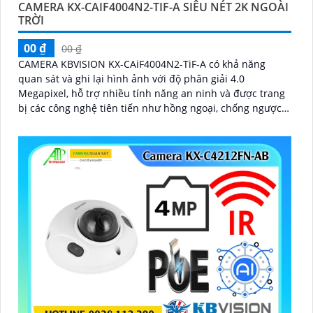
CAMERA KX-CAIF4004N2-TIF-A SIÊU NÉT 2K NGOÀI
TRỜI
00 ₫
00 ₫
CAMERA KBVISION KX-CAiF4004N2-TiF-A có khả năng
quan sát và ghi lại hình ảnh với độ phân giải 4.0
Megapixel, hỗ trợ nhiều tính năng an ninh và được trang
bị các công nghệ tiên tiến như hồng ngoại, chống ngược
sáng, chống nước và bụi