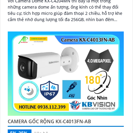
Với Camera Dome KX-C4204MN thì đây là một trong
những camera dome ấn tượng, ống kính có thể thay đổi
tiêu cự, tích hợp micro giúp đàm thoại 2 chiều, hỗ trợ khe
cắm thẻ nhớ dung lượng tối đa 256GB, nhìn ban đêm
bằng hồng ngoại lên đến 40m
CAMERA GỐC RỘNG KX-C4013FN-AB