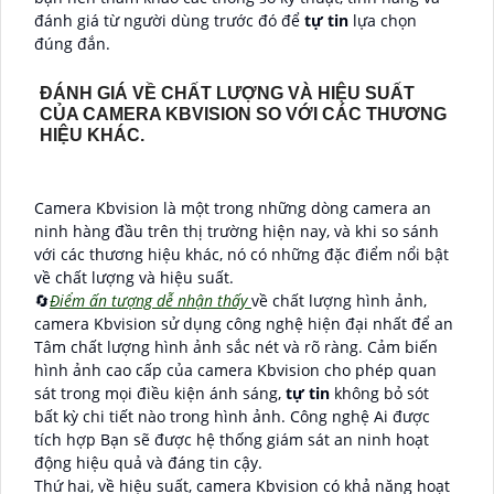
đánh giá từ người dùng trước đó để
tự tin
lựa chọn
đúng đắn.
ĐÁNH GIÁ VỀ CHẤT LƯỢNG VÀ HIỆU SUẤT
CỦA CAMERA KBVISION SO VỚI CÁC THƯƠNG
HIỆU KHÁC.
Camera Kbvision là một trong những dòng camera an
ninh hàng đầu trên thị trường hiện nay, và khi so sánh
với các thương hiệu khác, nó có những đặc điểm nổi bật
về chất lượng và hiệu suất.
🔄
Điểm ấn tượng dễ nhận thấy
về chất lượng hình ảnh,
camera Kbvision sử dụng công nghệ hiện đại nhất để an
Tâm chất lượng hình ảnh sắc nét và rõ ràng. Cảm biến
hình ảnh cao cấp của camera Kbvision cho phép quan
sát trong mọi điều kiện ánh sáng,
tự tin
không bỏ sót
bất kỳ chi tiết nào trong hình ảnh. Công nghệ Ai được
tích hợp Bạn sẽ được hệ thống giám sát an ninh hoạt
động hiệu quả và đáng tin cậy.
Thứ hai, về hiệu suất, camera Kbvision có khả năng hoạt