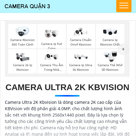
Camera Kbvision
Camera Chuẩn
Camera Ip
Camera Ip Full
360 Toàn Cảnh
Onvif Kbvision
Kbvision Chất
Color
Lượng
Camera 2k Ip
Camera Thu Âm
Camera Ip Ultra
Camera Thẻ Nhớ
Kbvision
Trong Nhà
3k Kbvision
SD Kbvision
Kbvision
CAMERA ULTRA 2K KBVISION
Camera Ultra 2K Kbvision là dòng camera 2K cao cấp của
KBVision với độ phân giải 4.0MP, cho chất lượng hình ảnh
sắc nét với khung hình 2560x1440 pixel. Đây là lựa chọn lý
tưởng cho các công trình yêu cầu chất lượng cao nhưng vẫn
tiết kiệm chi phí. Camera này hỗ trợ hai công nghệ: HD
Analog và IP, mang đến sự linh hoạt trong việc lắp đặt. Với độ