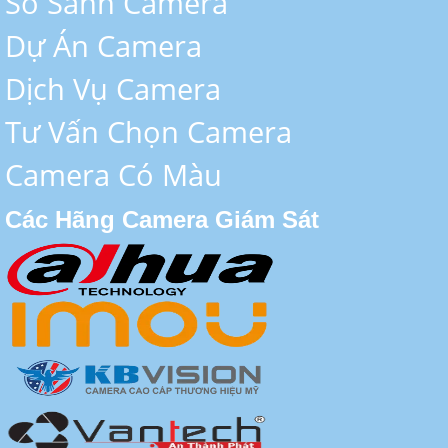
So Sánh Camera
Dự Án Camera
Dịch Vụ Camera
Tư Vấn Chọn Camera
Camera Có Màu
Các Hãng Camera Giám Sát