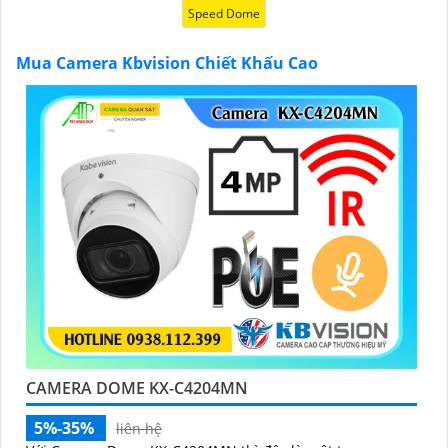
Speed Dome
chính hãng với chiết khấu cao nhất trên thị trường.
Hãy đến với chúng tôi để trải nghiệm dịch vụ tốt nhất
Mua Camera Kbvision Chiết Khấu Cao
và nhận được sự tư vấn chuyên nghiệp về giải pháp an
ninh cần thiết!"
Hy vọng những câu giới thiệu trên sẽ giúp bạn thành
công trong việc tiếp cận khách hàng và tăng cơ hội
bán hàng của bạn. Nếu có bất kỳ yêu cầu hay câu hỏi
nào khác, bạn có thể chia sẻ để tôi hỗ trợ bạn tốt hơn!
CAMERA DOME KX-C4204MN
'
5%-35%
liên hệ