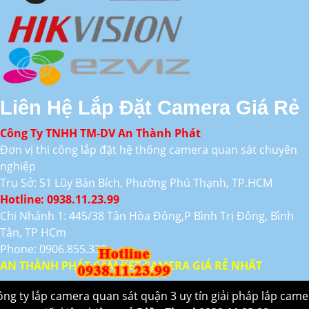
Liên Hệ Lắp Đặt Camera Giá Rẻ
Công Ty TNHH TM-DV An Thành Phát
Đơn vị thi công lắp đặt hệ thống camera quan sát chuyên
nghiệp
Trụ Sở: 51 Lũy Bán Bích, Phường Phú Thạnh, TP.HCM
Hotline: 0938.11.23.99
Chi Nhánh 1: 445/38 Tân Hòa Đông,P Bình Trị Đông, Bình
Tân, TP HCm
Phone: 0906.855.330
AN THÀNH PHÁT CAM KẾT CAMERA GIÁ RẺ NHẤT
ông ty lắp camera quan sát quận 3 uy tín giải pháp lắp came