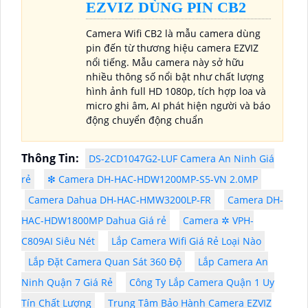
EZVIZ DÙNG PIN CB2
Camera Wifi CB2 là mẫu camera dùng
pin đến từ thương hiệu camera EZVIZ
nổi tiếng. Mẫu camera này sở hữu
nhiều thông số nổi bật như chất lượng
hình ảnh full HD 1080p, tích hợp loa và
micro ghi âm, AI phát hiện người và báo
động chuyển động chuẩn
Thông Tin:
DS-2CD1047G2-LUF Camera An Ninh Giá
rẻ
❇ Camera DH-HAC-HDW1200MP-S5-VN 2.0MP
Camera Dahua DH-HAC-HMW3200LP-FR
Camera DH-
HAC-HDW1800MP Dahua Giá rẻ
Camera ✲ VPH-
C809AI Siêu Nét
Lắp Camera Wifi Giá Rẻ Loại Nào
Lắp Đặt Camera Quan Sát 360 Độ
Lắp Camera An
Ninh Quận 7 Giá Rẻ
Công Ty Lắp Camera Quận 1 Uy
Tín Chất Lượng
Trung Tâm Bảo Hành Camera EZVIZ