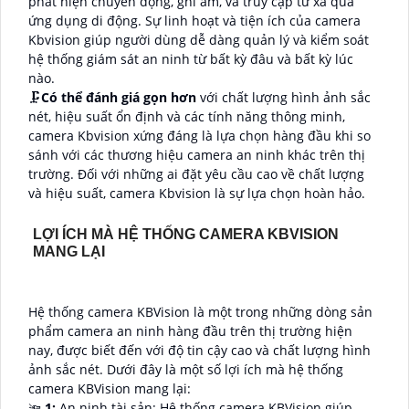
phát hiện chuyển động, ghi âm, và truy cập từ xa qua
ứng dụng di động. Sự linh hoạt và tiện ích của camera
Kbvision giúp người dùng dễ dàng quản lý và kiểm soát
hệ thống giám sát an ninh từ bất kỳ đâu và bất kỳ lúc
nào.
🗜️
Có thể đánh giá gọn hơn
với chất lượng hình ảnh sắc
nét, hiệu suất ổn định và các tính năng thông minh,
camera Kbvision xứng đáng là lựa chọn hàng đầu khi so
sánh với các thương hiệu camera an ninh khác trên thị
trường. Đối với những ai đặt yêu cầu cao về chất lượng
và hiệu suất, camera Kbvision là sự lựa chọn hoàn hảo.
LỢI ÍCH MÀ HỆ THỐNG CAMERA KBVISION
MANG LẠI
Hệ thống camera KBVision là một trong những dòng sản
phẩm camera an ninh hàng đầu trên thị trường hiện
nay, được biết đến với độ tin cậy cao và chất lượng hình
ảnh sắc nét. Dưới đây là một số lợi ích mà hệ thống
camera KBVision mang lại:
🔦
1:
An ninh tài sản: Hệ thống camera KBVision giúp