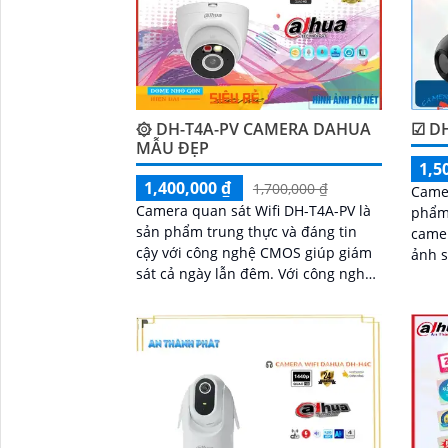
۞ DH-T4A-PV CAMERA DAHUA
☑ D
MẪU ĐẸP
1,5
1,400,000 ₫
1,700,000 ₫
Camer
Camera quan sát Wifi DH-T4A-PV là
phẩm 
sản phẩm trung thực và đáng tin
camera giá r
cậy với công nghệ CMOS giúp giám
ảnh s
sát cả ngày lẫn đêm. Với công nghệ
came
giám sát ban đêm Hồng Ngoại 30m,
ảnh c
'
nó rất phù hợp cho dự án dân dụng