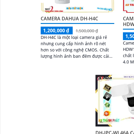
CAMERA DAHUA DH-H4C
CAM
HDW
1,200,000 ₫
1,500,000 ₫
1,5
DH-H4C là một loại camera giá rẻ
Came
nhưng cung cấp hình ảnh rõ nét
HDW1
hơn so với công nghệ CMOS. Chất
chất 
lượng hình ảnh ban đêm được cải
4.0 M
thiện với công nghệ hồng ngoại
cho bạn. Camera còn
30m, cho phép bạn nhìn rõ được
tính 
trong môi trường thiếu sáng
DH-IPC-WL46A 