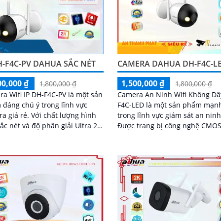
H-F4C-PV DAHUA SẮC NÉT
CAMERA DAHUA DH-F4C-L
00,000 ₫
1,500,000 ₫
1,800,000 ₫
1,800,000 ₫
a Wifi IP DH-F4C-PV là một sản
Camera An Ninh Wifi Không Dâ
đáng chú ý trong lĩnh vực
F4C-LED là một sản phẩm mạn
ẻ. Với chất lượng hình
trong lĩnh vực giám sát an ninh
ắc nét và độ phân giải Ultra 2k,
Được trang bị công nghệ CMOS
ra này mang lại những hình
tiến và công nghệ giám sát ba
hất lượng cao cho công trình
Hồng Ngoại với khả năng quan 
trong vòng bán kính 30m