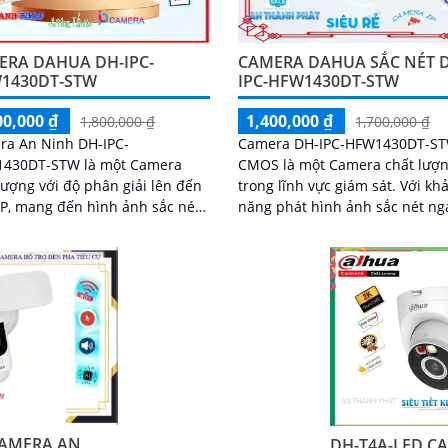
ERA DAHUA DH-IPC-
CAMERA DAHUA SẮC NÉT 
1430DT-STW
IPC-HFW1430DT-STW
00,000 ₫
1,400,000 ₫
1,800,000 ₫
1,700,000 ₫
ra An Ninh DH-IPC-
Camera DH-IPC-HFW1430DT-S
430DT-STW là một Camera
CMOS là một Camera chất lượn
lượng với độ phân giải lên đến
trong lĩnh vực giám sát. Với khả
P, mang đến hình ảnh sắc nét
năng phát hình ảnh sắc nét ng
 được trang bị
trong điều kiện ánh sáng yếu 
năng xem ban đêm...
ban đêm nhờ công nghệ hồng 
30m
CAMERA AN
DH-T4A-LED C