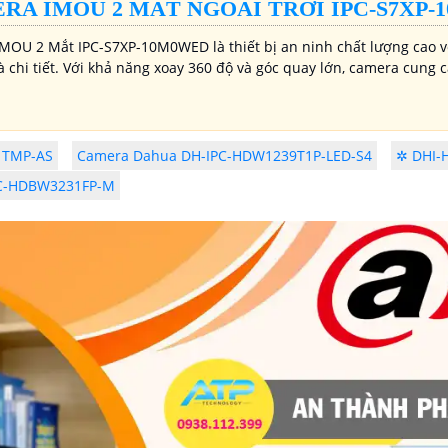
RA IMOU 2 MẮT NGOÀI TRỜI IPC-S7XP
MOU 2 Mắt IPC-S7XP-10M0WED là thiết bị an ninh chất lượng cao 
à chi tiết. Với khả năng xoay 360 độ và góc quay lớn, camera cung 
1TMP-AS
Camera Dahua DH-IPC-HDW1239T1P-LED-S4
✲ DHI-
PC-HDBW3231FP-M