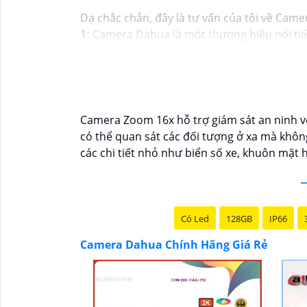
Dạ chắc chắn, đây là tư vấn của tôi về Came
1:
Camera Dahua là một thương hiệu nổi tiế
nên mua từ các cửa hàng uy tín hoặc các đạ
của camera. Bạn nên tìm hiểu kỹ trước khi đầ
và độ tin cậy.💖
5:
Nếu bạn muốn tìm camera D
tử.
Hy vọng rằng những thông tin trên sẽ giúp
Camera Zoom 16x hỗ trợ giám sát an ninh v
tư vấn thêm, đừng ngần ngại để lại Cung cấp
có thể quan sát các đối tượng ở xa mà khô
các chi tiết nhỏ như biển số xe, khuôn mặt h
Có Led
128GB
IP66
Camera Dahua Chính Hãng Giá Rẻ