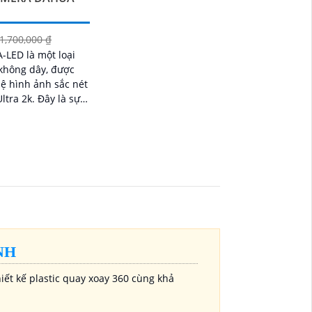
1,700,000 ₫
-LED là một loại
 không dây, được
hệ hình ảnh sắc nét
k. Đây là sự
o cho các dự án
sắc nét và trang bị
ông minh
NH
iết kế plastic quay xoay 360 cùng khả