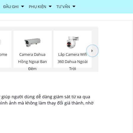
ĐẦU GHI
PHỤ KIỆN
TƯ VẤN
Lắp Camera Wifi
Dome
Camera Dahua
360 Dahua Ngoài
Hồng Ngoại Ban
Trời
Đêm
y giúp người dùng dễ dàng giám sát từ xa qua
 hình ảnh mà không làm thay đổi giá thành, nhờ