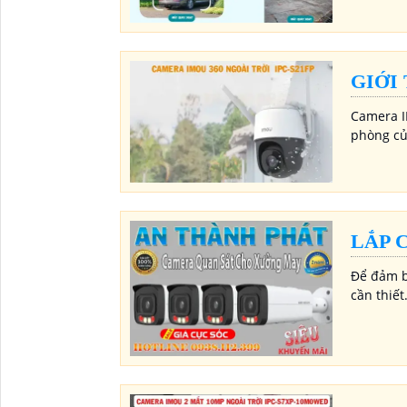
GIỚI
Camera I
phòng của
LẮP 
Để đảm b
cần thiết