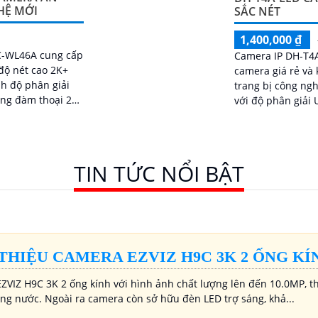
HỆ MỚI
SẮC NÉT
1,400,000 ₫
C-WL46A cung cấp
Camera IP DH-T4A
độ nét cao 2K+
camera giá rẻ và
nh độ phân giải
trang bị công ng
ăng đàm thoại 2
với độ phân giải Ultra 2
hủ động, đèn pha
lựa chọn hoàn hả
ng phát hiện
yêu cầu hình ảnh 
iệt người
xem ban đêm th
bảo an ninh hiệu
TIN TỨC NỔI BẬT
ì camera Dahua
h là sự lựa chọn
amera an ninh
WL46A là lựa
ảo vệ ngôi nhà
 THIỆU CAMERA EZVIZ H9C 3K 2 ỐNG KÍ
a bạn
ZVIZ H9C 3K 2 ống kính với hình ảnh chất lượng lên đến 10.0MP, th
ng nước. Ngoài ra camera còn sở hữu đèn LED trợ sáng, khả...