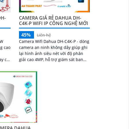
DH-
CAMERA GIÁ RẺ DAHUA DH-
C4K-P WIFI IP CÔNG NGHỆ MỚI
45%
Liên hệ
TW
Camera Wifi Dahua DH-C4K-P - dòng
g cao
camera an ninh không dây giúp ghi
lại hình ảnh siêu nét với độ phân
ay cả
giải cao 4MP, hỗ trợ giám sát ban
hoặc
đêm trong điều kiện ánh sáng yếu
ngoại
hay không có ánh sáng với tầm nhìn
xa 30m. Ngoài ra còn trang bị khả
năng đàm thoại và phát hiện con
người chính xácCamera quan sát
đặc biệt với lưu trữ dữ liệu tại chỗ
qua khe cắm thẻ nhớ Micro SD, IP
không dây, tích hợp chức năng
chống cảnh báo chuyển động giả
bằng motion detection và nhận
dạng người
AMERA DAHUA