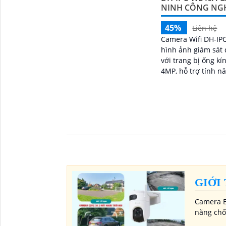
NINH CÔNG NG
45%
Liên hệ
Camera Wifi DH-IP
hình ảnh giám sát 
với trang bị ống kí
4MP, hỗ trợ tính n
chiều, báo động c
tích hợp và khả nă
thông minh phân b
phương tiện, đảm 
quả. Đối với nhu cầu quan sát an
ninh ngoài trời th
DH-IPC-WL46A chín
vô cùng phù hợpC
không dây DH-IPC-
chọn lý tưởng để b
GIỚI
hoặc văn phòng củ
Camera E
năng chố