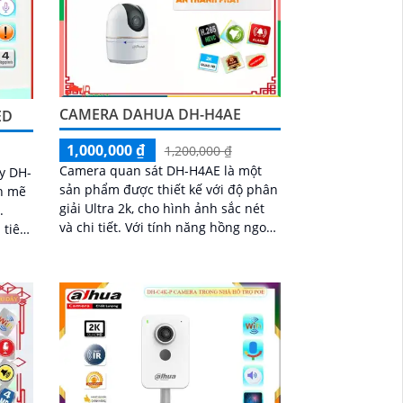
CAMERA DAHUA DH-H4AE
ED
1,000,000 ₫
1,200,000 ₫
Camera quan sát DH-H4AE là một
y DH-
sản phẩm được thiết kế với độ phân
h mẽ
giải Ultra 2k, cho hình ảnh sắc nét
.
và chi tiết. Với tính năng hồng ngoại
 tiên
Smart IR, camera này cho phép
n đêm
quan sát ban đêm trong khoảng
sát
cách lên đến 10m