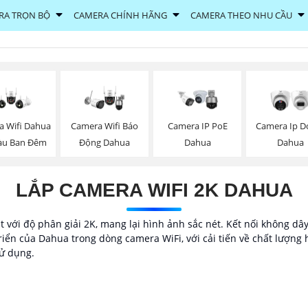
RA TRỌN BỘ
CAMERA CHÍNH HÃNG
CAMERA THEO NHU CẦU
a Wifi Dahua
Camera Wifi Báo
Camera IP PoE
Camera Ip 
àu Ban Đêm
Động Dahua
Dahua
Dahua
LẮP CAMERA WIFI 2K DAHUA
với độ phân giải 2K, mang lại hình ảnh sắc nét. Kết nối không dâ
riển của Dahua trong dòng camera WiFi, với cải tiến về chất lượng
sử dụng.