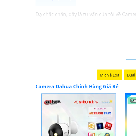
Dạ chắc chắn, đây là tư vấn của tôi về Came
1:
Camera Dahua là một thương hiệu nổi tiế
nên mua từ các cửa hàng uy tín hoặc các đạ
của camera. Bạn nên tìm hiểu kỹ trước khi đầ
và độ tin cậy.💖
5:
Nếu bạn muốn tìm camera D
tử.
Hy vọng rằng những thông tin trên sẽ giúp
tư vấn thêm, đừng ngần ngại để lại Cung cấp
Mic Và Loa
Dual 
Camera Dahua Chính Hãng Giá Rẻ