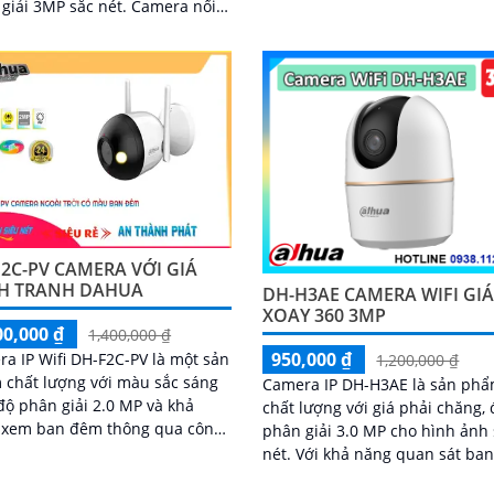
cao 3.0 MP, camera này giúp xử 
ải 3MP sắc nét. Camera nổi
ới khả năng quay xoay 360°,
hiện chính xác người và
g tiện, cảnh báo tức thì bằng
háy và còi hú
2C-PV CAMERA VỚI GIÁ
H TRANH DAHUA
DH-H3AE CAMERA WIFI GIÁ
XOAY 360 3MP
00,000 ₫
1,400,000 ₫
950,000 ₫
a IP Wifi DH-F2C-PV là một sản
1,200,000 ₫
chất lượng với màu sắc sáng
Camera IP DH-H3AE là sản ph
độ phân giải 2.0 MP và khả
chất lượng với giá phải chăng, 
 xem ban đêm thông qua công
phân giải 3.0 MP cho hình ảnh
 hồng ngoại 30m
nét. Với khả năng quan sát ba
đến 10m nhờ công nghệ hồng 