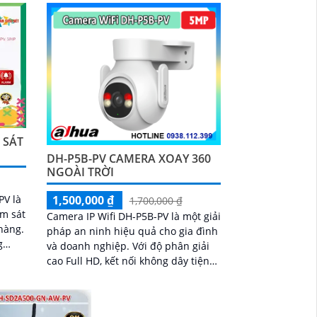
hiệu quả
 SÁT
DH-P5B-PV CAMERA XOAY 360
NGOÀI TRỜI
PV là
1,500,000 ₫
1,700,000 ₫
ám sát
Camera IP Wifi DH-P5B-PV là một giải
hàng.
pháp an ninh hiệu quả cho gia đình
g
và doanh nghiệp. Với độ phân giải
nh rõ
cao Full HD, kết nối không dây tiện
h
lợi, và khả năng quan sát trong ánh
sáng yếu, camera giúp bạn theo dõi
mọi góc cạnh một cách rõ ràng