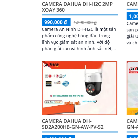
CAMERA DAHUA DH-H2C 2MP
CAM
'
XOAY 360
1,0
990,000 ₫
1,290,000 ₫
Came
Camera An Ninh DH-H2C là một sản
sản p
phẩm công nghệ hàng đầu trong
giải 
lĩnh vực giám sát an ninh. Với độ
và chi tiết. Với t
phân giải cao và hình ảnh sắc nét,
Smart
camera này giúp bạn quan sát mọi
quan
góc độ và ghi lại mọi diễn biến trong
cách
khu vực được bảo vệ
CAMERA DAHUA DH-
CAM
SD2A200HB-GN-AW-PV-S2
GN-