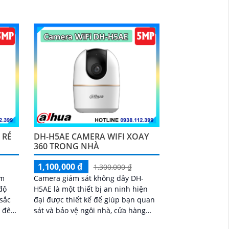
lý...
10m. Sử dụng ứng dụng IP Wifi, phù
hợp cho công trình lớn
 RẺ
DH-H5AE CAMERA WIFI XOAY
360 TRONG NHÀ
1,100,000 ₫
1,300,000 ₫
ẩm
Camera giám sát không dây DH-
độ
H5AE là một thiết bị an ninh hiện
 sắc
đại được thiết kế để giúp bạn quan
n đêm
sát và bảo vệ ngôi nhà, cửa hàng
ngoại
hoặc văn phòng của mình một cách