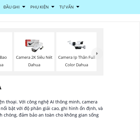
ĐẦU GHI
PHỤ KIỆN
TƯ VẤN
 Bao
Camera 2K Siêu Nét
Camera Ip Thân Full
ua
Dahua
Color Dahua
A
ện thoại. Với công nghệ AI thông minh, camera
ổi bật với độ phân giải cao, ghi hình ổn định, và
anh chóng, đảm bảo an toàn cho không gian sống