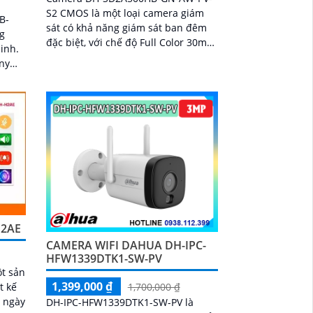
S2 CMOS là một loại camera giám
B-
sát có khả năng giám sát ban đêm
g
đặc biệt, với chế độ Full Color 30m
inh.
xem ban đêm như ban ngày.
ony
Camera được thiết kế...
o
sắc
đến
H2AE
CAMERA WIFI DAHUA DH-IPC-
HFW1339DTK1-SW-PV
t sản
1,399,000 ₫
t kế
1,700,000 ₫
ả ngày
DH-IPC-HFW1339DTK1-SW-PV là