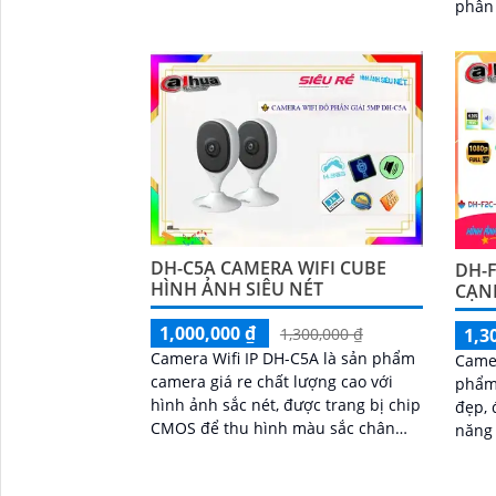
phân gi
nghệ nén H.265+ giúp tiết kiệm
bật v
băng thông, hồng ngoại 30m và...
phát 
phươn
đèn n
DH-C5A CAMERA WIFI CUBE
DH-F
HÌNH ẢNH SIÊU NÉT
CẠN
1,000,000 ₫
1,3
1,300,000 ₫
Camera Wifi IP DH-C5A là sản phẩm
Camer
camera giá re chất lượng cao với
phẩm 
hình ảnh sắc nét, được trang bị chip
đẹp, 
CMOS để thu hình màu sắc chân
năng
thực. Đặc biệt, camera này có khả
nghệ
năng ghi hình ban đêm với hồng