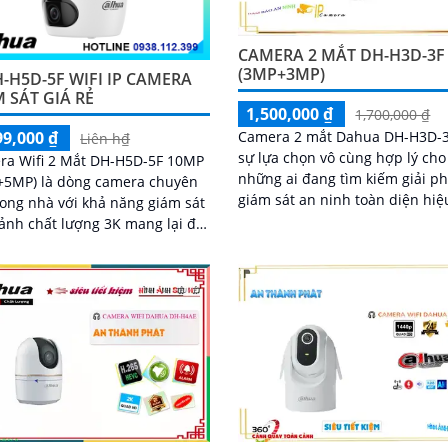
CAMERA 2 MẮT DH-H3D-3F
(3MP+3MP)
-H5D-5F WIFI IP CAMERA
 SÁT GIÁ RẺ
1,500,000 ₫
1,700,000 ₫
Camera 2 mắt Dahua DH-H3D-3
99,000 ₫
Liên h₫
sự lựa chọn vô cùng hợp lý cho
ra Wifi 2 Mắt DH-H5D-5F 10MP
những ai đang tìm kiếm giải p
+5MP) là dòng camera chuyên
giám sát an ninh toàn diện hi
rong nhà với khả năng giám sát
với 1 ống kính cố đình, 1 ống k
ảnh chất lượng 3K mang lại độ
xoay 360. Mỗi mắt có độ phân g
ao và đặc biệt là ban đêm có
2MP cung cấp hình ảnh giám s
ắc chân thực. Camera wifi DH-
nét, hỗ trợ ban đêm có màu, tí
5F còn giúp đảm bảo an ninh
hợp mic và loa đàm thoại 2 chi
quả với tính năng phát hiện
khả năng phát hiện phân biệt 
 và thú cưng với độ chính xác
vật độ chính xác cao