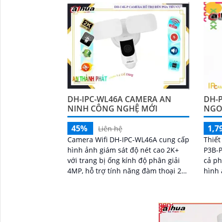
ngoại 10m, giúp giám sát hiệu quả
DH-IPC-WL46A CAMERA AN
DH-P
NINH CÔNG NGHỆ MỚI
NGO
45%
1,7
Liên hệ
Camera Wifi DH-IPC-WL46A cung cấp
Thiết
hình ảnh giám sát độ nét cao 2K+
P3B-P
với trang bị ống kính độ phân giải
cả ph
4MP, hỗ trợ tính năng đàm thoại 2
hình 
chiều, báo động chủ động, đèn pha
độ ph
tích hợp và khả năng phát hiện
Chống
thông minh phân biệt người
phương tiện, đảm bảo an ninh hiệu