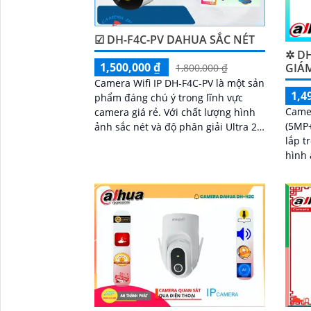
☑ DH-F4C-PV DAHUA SẮC NÉT
✲ DH
1,500,000 ₫
GIÁM
1,800,000 ₫
Camera Wifi IP DH-F4C-PV là một sản
1,4
phẩm đáng chú ý trong lĩnh vực
Came
camera giá rẻ. Với chất lượng hình
(5MP
ảnh sắc nét và độ phân giải Ultra 2k,
lắp t
camera này mang lại những hình
hình 
ảnh chất lượng cao cho công trình
nét c
màu s
H5D-
hiệu 
người
cao