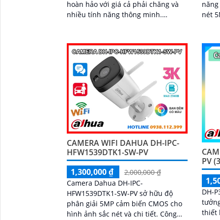
năng 
hoàn hảo với giá cả phải chăng và
nét 5
nhiều tính năng thông minh.
ghi h
Camera được trang bị mic và loa to
hợp đ
rõ cùng với công nghệ phát hiện con
trộm,
người và phương tiện báo động chủ
thẻ 
động chính xác
chốn
ổn đị
CAMERA WIFI DAHUA DH-IPC-
CAM
HFW1539DTK1-SW-PV
PV (
1,300,000 ₫
2,000,000 ₫
1,5
Camera Dahua DH-IPC-
DH-P3
HFW1539DTK1-SW-PV sở hữu độ
tưởng
phân giải 5MP cảm biến CMOS cho
thiết
hình ảnh sắc nét và chi tiết. Công