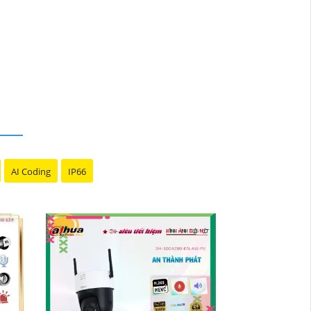
cậy mua Camera Dahua chính hãng, bạn
 thể thay đổi tùy vào model và chức năng
ới độ phân giải cao, tính năng thông minh
g mại điện tử hoặc tại các cửa hàng điện
t lượng. Nếu bạn có thêm câu hỏi hoặc cần
AI Coding
IP66