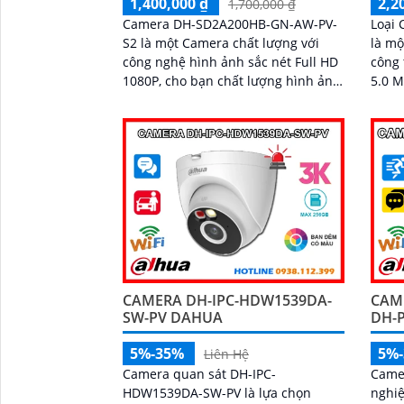
1,400,000 ₫
2,2
1,700,000 ₫
Camera DH-SD2A200HB-GN-AW-PV-
Loại
S2 là một Camera chất lượng với
là mộ
công nghệ hình ảnh sắc nét Full HD
công ty DH
1080P, cho bạn chất lượng hình ảnh
5.0 M
tuyệt vời cả ban ngày lẫn ban đêm.
ảnh s
Ấn tượng ơn với những thông số là
camera này có khả năng hiển thị
hình ảnh màu sắc đầy đủ trong
khoảng cách 30m vào ban đêm
CAM
CAMERA DH-IPC-HDW1539DA-
DH-P
SW-PV DAHUA
5%
5%-35%
Liên Hệ
Came
Camera quan sát DH-IPC-
nghiệ
HDW1539DA-SW-PV là lựa chọn