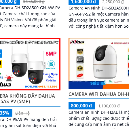
00,000 ₫
1,600,000 ₫
3,055,000 ₫
2,250,000 ₫
 Camera DH-SD2A500-GN-AW-PV
Camera An Ninh DH-SD2A500H
t Camera chất lượng cao của
GN-A-PV-S2 là một Camera hàn
 Vision. Với độ phân giải
đầu trong lĩnh vực camera an n
P, camera này mang lại hình
Với công nghệ tiết kiệm hơn S
ắc nét cả ngày và đêm
STARVIS CMOS, camera này ch
phép xem ban đêm trong màu 
tự nhiên với khoảng cách lên 
30m
CAMERA WIFI DAHUA DH-
ERA KHÔNG DÂY DAHUA
5AS-PV (5MP)
800,000 ₫
1,100,000 ₫
Camera an ninh DH-H2AE là mộ
-35%
Liên Hệ
phẩm chất lượng cao được thiế
ra DH-P5AS-PV mang đến trải
để cung cấp hình ảnh rõ nét c
m giám sát toàn diện với khả