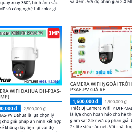
và đêm. Với độ phân giải 2.0 MP,
quay xoay 360°, hình ảnh sắc
camera này cho phép bạn xem
MP và công nghệ full color giúp
được...
ình màu cả vào ban đêm. Tích
èn cảnh báo, còi hú chống
 tầm nhìn hồng ngoại 30m, khe
nhớ đến 256GB cùng chuẩn
g nước IP66 camera hoạt động
nh trong mọi điều kiện
CAMERA WIFI NGOÀI TRỜI 
P3AE-PV GIÁ RẺ
ERA WIFI DAHUA DH-P3AS-
3MP)
1,600,000 ₫
1,900,000 ₫
Thiết Bị Camera Wifi IP DH-P3A
00,000 ₫
2,500,000 ₫
là lựa chọn hoàn hảo cho hệ t
AS-PV Dahua là lựa chọn lý
giám sát 24/7 với độ phân giải 
 cho giải pháp an ninh kết hợp
2k lite siêu sắc nét. Với chất lượng
 kế không dây tiện lợi với độ