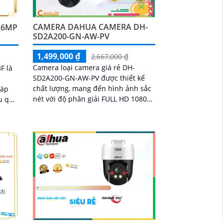
CAMERA DAHUA CAMERA DH-
 6MP
SD2A200-GN-AW-PV
1,499,000 ₫
2,667,000 ₫
Camera loại camera giá rẻ DH-
F là
SD2A200-GN-AW-PV được thiết kế
chất lượng, mang đến hình ảnh sắc
háp
nét với độ phân giải FULL HD 1080P.
ệu quả
Ấn tượng ơn với những thông số là
ính
Camera có khả...
iải
át sắc
ch
ều,
người