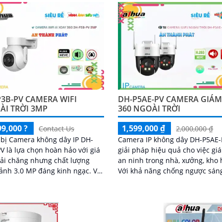
3B-PV CAMERA WIFI
DH-P5AE-PV CAMERA GIÁM
ÀI TRỜI 3MP
360 NGOÀI TRỜI
99,000 ?
1,599,000 ₫
Contact Us
2,000,000 ₫
 bị Camera không dây IP DH-
Camera IP không dây DH-P5AE-
V là lựa chọn hoàn hảo với giá
giải pháp hiệu quả cho việc gi
ải chăng nhưng chất lượng
an ninh trong nhà, xưởng, kho 
ảnh 3.0 MP đáng kinh ngạc. Với
Với khả năng chống ngược sán
ân giải cao và công nghệ
DWDR, camera giúp cho hình ả
 Ngược...
nét ngay cả trong điều kiện án
sáng yếu