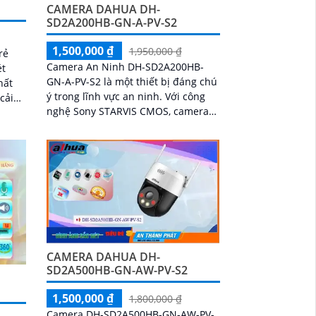
CAMERA DAHUA DH-
SD2A200HB-GN-A-PV-S2
1,500,000 ₫
1,950,000 ₫
rẻ
Camera An Ninh DH-SD2A200HB-
ét
GN-A-PV-S2 là một thiết bị đáng chú
ý trong lĩnh vực an ninh. Với công
cải
nghệ Sony STARVIS CMOS, camera
i
này mang lại chất lượng hình ảnh
ợc
tuyệt vời ngay cả trong điều kiện
ánh sáng yếu
CAMERA DAHUA DH-
SD2A500HB-GN-AW-PV-S2
1,500,000 ₫
1,800,000 ₫
Camera DH-SD2A500HB-GN-AW-PV-