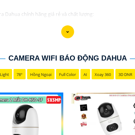
ra Dahua chính hãng giá rẻ và chất lượng:
ng về sản phẩm an ninh và giám sát.⚒
2:
Để Hoàn toàn tin 
i lý chính thức của Dahua.☄️
3:
Mức giá của Camera Dahua có
u tư.🎖️
4:
Chất lượng của Camera Dahua được đánh giá cao v
ahua giá rẻ, bạn có thể tham khảo trên các website thươn
CAMERA WIFI BÁO ĐỘNG DAHUA
 bạn chọn lựa được Camera Dahua chính hãng, giá rẻ và chấ
 cho công trình biết.
Light
78°
Hồng Ngoại
Full Color
AI
Xoay 360
3D DNR