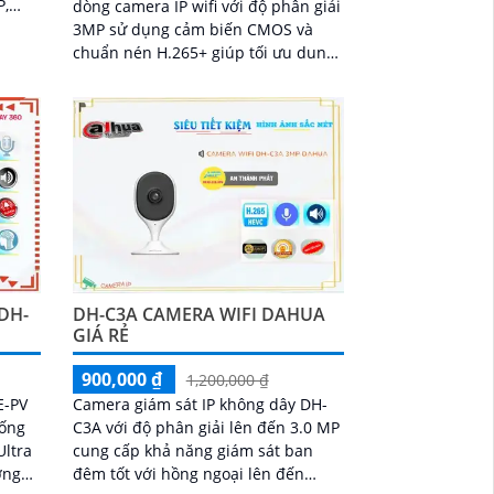
dòng camera IP wifi với độ phân giải
3MP sử dụng cảm biến CMOS và
chuẩn nén H.265+ giúp tối ưu dung
lượng lưu trữ.
DH-
DH-C3A CAMERA WIFI DAHUA
GIÁ RẺ
900,000 ₫
1,200,000 ₫
E-PV
Camera giám sát IP không dây DH-
hống
C3A với độ phân giải lên đến 3.0 MP
Ultra
cung cấp khả năng giám sát ban
đêm tốt với hồng ngoại lên đến