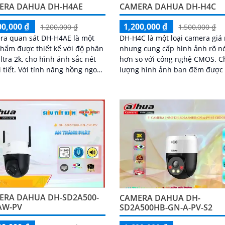
ERA DAHUA DH-H4AE
CAMERA DAHUA DH-H4C
00,000 ₫
1,200,000 ₫
1,200,000 ₫
1,500,000 ₫
ra quan sát DH-H4AE là một
DH-H4C là một loại camera giá 
hẩm được thiết kế với độ phân
nhưng cung cấp hình ảnh rõ n
Ultra 2k, cho hình ảnh sắc nét
hơn so với công nghệ CMOS. Chất
ính năng hồng ngoại
lượng hình ảnh ban đêm được 
 IR, camera này cho phép
thiện với công nghệ hồng ngoạ
 sát ban đêm trong khoảng
30m, cho phép bạn nhìn rõ đư
 lên đến 10m
trong môi trường thiếu sáng
ERA DAHUA DH-SD2A500-
CAMERA DAHUA DH-
AW-PV
SD2A500HB-GN-A-PV-S2