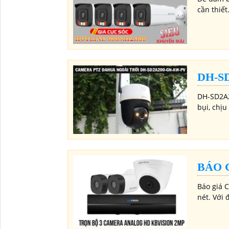
cần thiết
DH-S
DH-SD2A2
bụi, chịu
BÁO 
Báo giá 
nét. Với