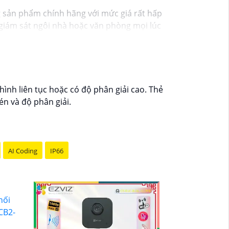
g sản phẩm chính hãng với mức giá rất hấp
ạn giám sát ngôi nhà hoặc văn phòng mọi lúc
 theo dõi mọi hoạt động một cách dễ dàng.
y hôm nay!"
ình liên tục hoặc có độ phân giải cao. Thẻ
én và độ phân giải.
AI Coding
IP66