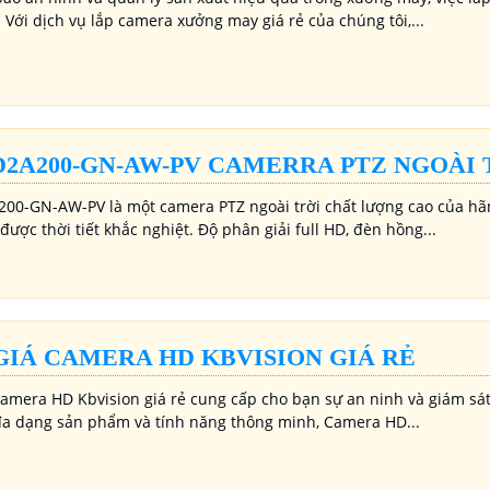
. Với dịch vụ lắp camera xưởng may giá rẻ của chúng tôi,...
D2A200-GN-AW-PV CAMERRA PTZ NGOÀI 
00-GN-AW-PV là một camera PTZ ngoài trời chất lượng cao của hãn
 được thời tiết khắc nghiệt. Độ phân giải full HD, đèn hồng...
GIÁ CAMERA HD KBVISION GIÁ RẺ
Camera HD Kbvision giá rẻ cung cấp cho bạn sự an ninh và giám sát
 đa dạng sản phẩm và tính năng thông minh, Camera HD...