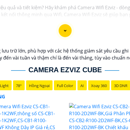
iệu quả và tiết kiệm? Hãy khám phá Camera Wifi Ezviz - dòn
và kết nối thông minh qua Wifi, Camera Wifi Ezviz sẽ giúp b
g minh.
 lượng hình ảnh sắc nét và độ phân giải cao, cho phép bạn
giá rẻ chính hãng để bảo vệ tài sản và gia đình của bạn nga
c giới thiệu sản phẩm Camera Wifi Ezviz.
u trữ lớn, phù hợp với các hệ thống giám sát yêu cầu ghi h
y đến vài tuần và thậm chí là đến vài tháng, tùy vào chuẩn n
CAMERA EZVIZ CUBE
Light
78°
Hồng Ngoại
Full Color
AI
Xoay 360
3D DNR
ÃNG