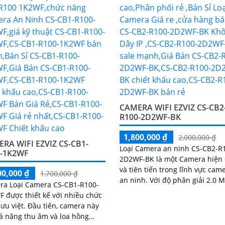
CAMERA WIFI EZVIZ CS-CB2
R100-2D2WF-BK
1,800,000 ₫
2,000,000 ₫
RA WIFI EZVIZ CS-CB1-
Loại Camera an ninh CS-CB2-R
0-1K2WF
2D2WF-BK là một Camera hiện 
và tiên tiến trong lĩnh vực cam
00,000 ₫
1,700,000 ₫
an ninh. Với độ phân giải 2.0 MP,
ra Loại Camera CS-CB1-R100-
camera này cho hình ảnh sắc n
 được thiết kế với nhiều chức
rõ ràng cả ngày và đêm
 Đầu tiên, camera này
ả năng thu âm và loa hồng