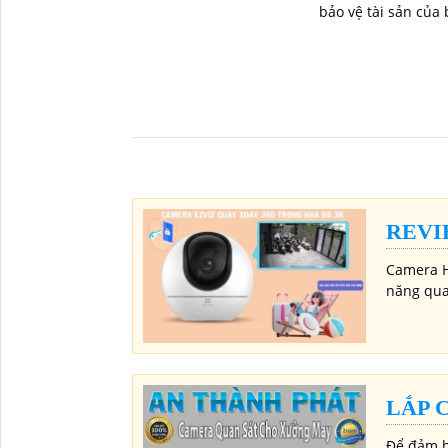
bảo vệ tài sản của bạn. V
năng kết nối Wifi, 
cập và kiểm soát c
mạng internet, bất
REVI
Camera H
năng qua
LẮP 
Để đảm b