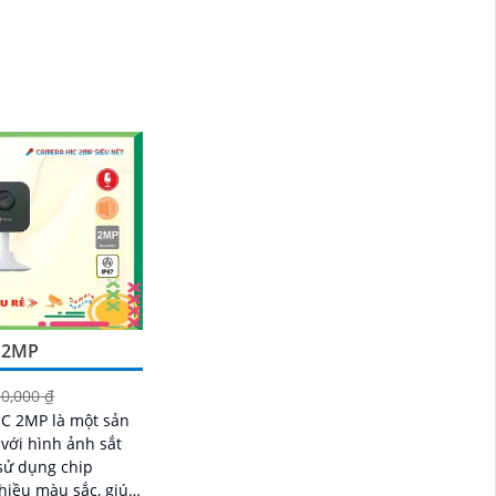
C 2MP
0,000 ₫
1C 2MP là một sản
với hình ảnh sắt
hiều màu sắc, giúp