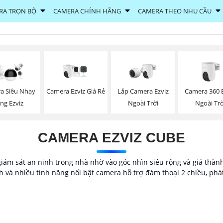
RA TRỌN BỘ
CAMERA CHÍNH HÃNG
CAMERA THEO NHU CẦU
Camera Ezviz Giá Rẻ
Lắp Camera Ezviz
Camera 360 E
a Siêu Nhạy
Ngoài Trời
Ngoài Trờ
ng Ezviz
CAMERA EZVIZ CUBE
iám sát an ninh trong nhà nhờ vào góc nhìn siêu rộng và giá thành
 và nhiều tính năng nổi bật camera hỗ trợ đàm thoại 2 chiều, phát