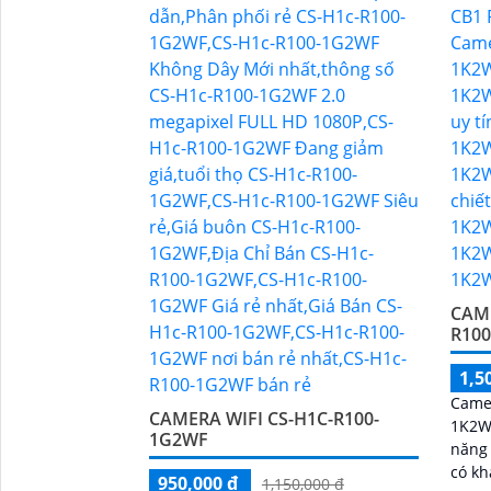
'
CAME
R10
1,5
Came
CAMERA WIFI CS-H1C-R100-
1K2WF
1G2WF
năng ưu việt.
có kh
950,000 ₫
1,150,000 ₫