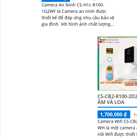
ngoại
Camera An Ninh CS-H1c-R100-
nghe 
1G2WF là Camera an ninh được
thiết kế để đáp ứng nhu cầu bảo vệ
gia đình. Với hình ảnh chất lượng
cao 2.0 MP, bạn có thể quan sát chi
tiết rõ nét
CS-CB2-R100-2
ÂM VÀ LOA
1,700,000 ₫
1
Camera Wifi CS-C
WH là một camera 
nối Wifi được thiết