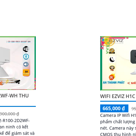
 SMD, giúp người dùng có thể
và nói trực tiếp qua camera
D2WF-WH THU
WIFI EZVIZ H1
665,000 ₫
95
,900,000 ₫
Camera IP Wifi H
B2-R100-2D2WF-
phẩm chất lượng 
an ninh có kết
nét. Camera này sử dụng chip
 kế để giám sát và
CMOS thu hình n