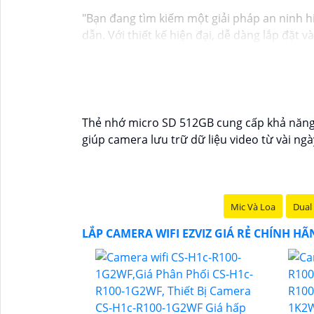
"Bạn đang tìm kiếm một giải pháp an ninh h
dẫn. Với thiết kế hiện đại, dễ dàng lắp đặt 
mọi nơi chỉ bằng một chiếc điện thoại thôn
Không chỉ vậy, sản phẩm cũng mang lại chất
Đừng bỏ lỡ cơ hội sở hữu Camera Wifi Ezviz 
Hy vọng đoạn văn trên sẽ giúp bạn trong việ
Thẻ nhớ micro SD 512GB cung cấp khả năng lư
giúp camera lưu trữ dữ liệu video từ vài ngà
Mic Và Loa
Dual 
LẮP CAMERA WIFI EZVIZ GIÁ RẺ CHÍNH H