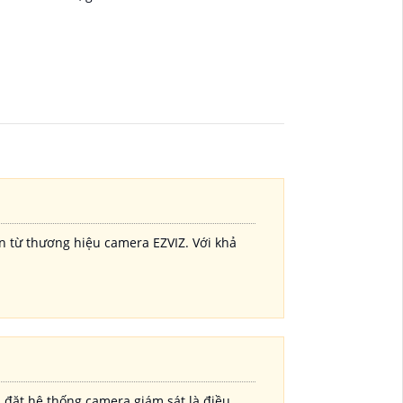
 ảnh chất lượng
xem ban đêm với
Ngoại 20m
 từ thương hiệu camera EZVIZ. Với khả
 đặt hệ thống camera giám sát là điều