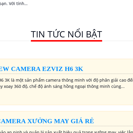
ới tính
bạn có được hình
bạn có thể truy
cao ngay cả khi 
amera từ xa qua
công nghệ Hồng 
 kể bạn ở đâu
TIN TỨC NỔI BẬT
EW CAMERA EZVIZ H6 3K
6 3K là một sản phẩm camera thông minh với độ phân giải cao đến
y xoay 360 độ, chế độ ánh sáng hồng ngoại thông minh cùng...
CAMERA XƯỞNG MAY GIÁ RẺ
ảo an ninh và quản lý sản xuất hiệu quả trong xưởng may, việc lắp