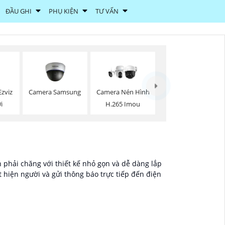
ĐẦU GHI
PHỤ KIỆN
TƯ VẤN
zviz
Camera Samsung
Camera Nén Hình
i
H.265 Imou
 phải chăng với thiết kế nhỏ gọn và dễ dàng lắp
 hiện người và gửi thông báo trực tiếp đến điện