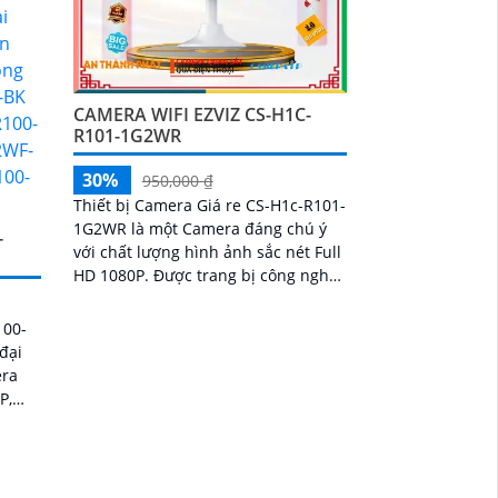
CAMERA WIFI EZVIZ CS-H1C-
R101-1G2WR
30%
950,000 ₫
Thiết bị Camera Giá re CS-H1c-R101-
1G2WR là một Camera đáng chú ý
-
với chất lượng hình ảnh sắc nét Full
HD 1080P. Được trang bị công nghệ
IP WiFi hiện đại, nó cho phép xem
hình ảnh chất lượng từ xa
100-
đại
era
ét và