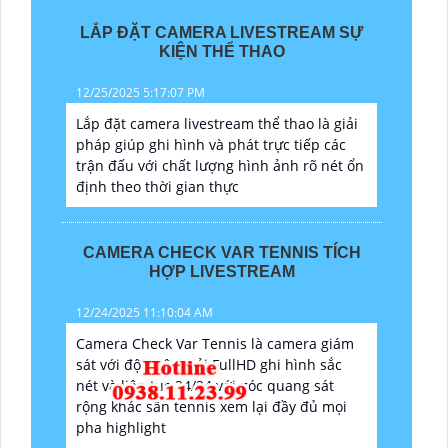
LẮP ĐẶT CAMERA LIVESTREAM SỰ
KIỆN THỂ THAO
12/25/2025 5:17:07 PM
Lắp đặt camera livestream thể thao là giải
pháp giúp ghi hình và phát trực tiếp các
trận đấu với chất lượng hình ảnh rõ nét ổn
định theo thời gian thực
CAMERA CHECK VAR TENNIS TÍCH
HỢP LIVESTREAM
12/24/2025 11:10:04 AM
Camera Check Var Tennis là camera giám
sát với độ phân giải FullHD ghi hình sắc
nét và liên tục 24/24 với góc quang sát
rộng khác sân tennis xem lại đầy đủ mọi
pha highlight