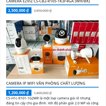
CAMERA EZVIZ CS-CB2-R105-1K3F4GA (WH/BK)
2,500,000 ₫
2,850,000 ₫
CAMERA IP WIFI VĂN PHÒNG CHẤT LƯỢNG
1,200,000 ₫
1,400,000 ₫
CS-H1c-R101-1G2WR là một loại camera giá rẻ nhưng
đáng tin cậy cho gia đình. Với độ phân giải 2.0 MP và công