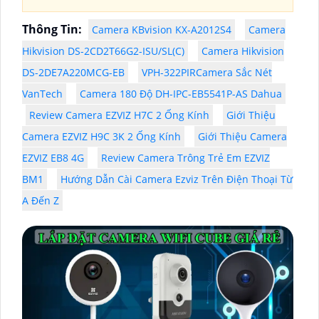
Thông Tin:
Camera KBvision KX-A2012S4
Camera
Hikvision DS-2CD2T66G2-ISU/SL(C)
Camera Hikvision
DS-2DE7A220MCG-EB
VPH-322PIRCamera Sắc Nét
VanTech
Camera 180 Độ DH-IPC-EB5541P-AS Dahua
Review Camera EZVIZ H7C 2 Ống Kính
Giới Thiệu
Camera EZVIZ H9C 3K 2 Ống Kính
Giới Thiệu Camera
EZVIZ EB8 4G
Review Camera Trông Trẻ Em EZVIZ
BM1
Hướng Dẫn Cài Camera Ezviz Trên Điện Thoại Từ
A Đến Z