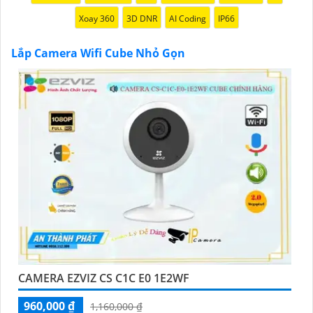
Xoay 360
3D DNR
AI Coding
IP66
Lắp Camera Wifi Cube Nhỏ Gọn
'
CAMERA EZVIZ CS C1C E0 1E2WF
960,000 ₫
1,160,000 ₫