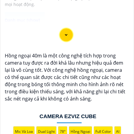
mọi hoạt động.
Camera Wifi Cube nhỏ gọn này là một giải pháp an
ninh lý tưởng cho việc giám sát gia đình hoặc văn
phòng. Thiết bị có thiết kế nhỏ gọn, dễ lắp đặt và
Hồng ngoại 40m là một công nghệ tích hợp trong
mang lại hình ảnh sắc nét, cho phép bạn theo dõi mọi
camera tuy được ra đời khá lâu nhưng hiệu quả đem
hoạt động một cách rõ ràng. Với khả năng kết nối Wifi,
lại là vô cùng tốt. Với công nghệ hồng ngoại, camera
bạn có thể xem trực tiếp hoặc lưu trữ hình ảnh từ xa
có thể quan sát được các chi tiết cũng như các hoạt
thông qua ứng dụng điện thoại thông minh. Đèn hồng
động trong bóng tối thông minh cho hình ảnh rõ nét
ngoại thông minh giúp quan sát ban đêm mà không
trong điều kiện thiếu sáng, với khả năng ghi lại chi tiết
làm mờ hình ảnh. Đồng thời, tính năng cảnh báo
sắc nét ngay cả khi không có ánh sáng.
chuyển động sẽ thông báo ngay lập tức khi phát hiện
sự chuyển động đáng ngờ. Với camera này, bạn có thể
yên tâm theo dõi và bảo vệ căn nhà hoặc văn phòng
CAMERA EZVIZ CUBE
của mình mọi lúc mọi nơi.
Mic Và Loa
Dual Light
78°
Hồng Ngoại
Full Color
AI