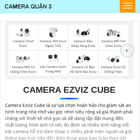
Camera 360 Ezviz
Camera Onvif
Camera Siêu
Camera Wifi Full
Ngoài Trời
Ezviz
Nhạy Sáng Ezviz
Color Ezviz
Lắp Camera Ezviz
Camera Wifi Có
Camera Có Bảo
Camera Ezviz Có
Trong Nhà
Chống Trộm Ezviz
Vệ Vành Đai Ezviz
Chống Trộm
CAMERA EZVIZ CUBE
Camera Ezviz Cube là sự lựa chọn hoàn hảo cho giám sát an
ninh trong nhà nhờ vào góc nhìn siêu rộng và giá thành phải
chăng với thiết kế nhỏ gọn và dễ dàng lắp đặt mang đến
chất lượng hình ảnh rõ nét, ổn định và nhiều tính năng nổi
bật camera hỗ trợ đàm thoại 2 chiều, phát hiện người và gửi
thông báo trực tiếp đến điện thoại giúp bạn luôn theo dõi