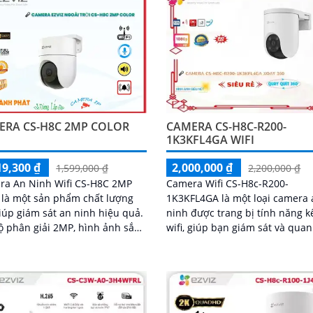
ghi lại mọi chi tiết một cách rõ
và chính xác
ERA CS-H8C 2MP COLOR
CAMERA CS-H8C-R200-
1K3KFL4GA WIFI
19,300 ₫
2,000,000 ₫
1,599,000 ₫
2,200,000 ₫
ra An Ninh Wifi CS-H8C 2MP
Camera Wifi CS-H8c-R200-
 là một sản phẩm chất lượng
1K3KFL4GA là một loại camera 
iúp giám sát an ninh hiệu quả.
ninh được trang bị tính năng k
ộ phân giải 2MP, hình ảnh sắc
wifi, giúp bạn giám sát và quan
g. Camera được thiết kế
từ xa qua internet. Camera này
...
được thiết kế nhỏ gọn và dễ d
lắp đặt ở bất kỳ vị trí nào tron
hoặc ngoài trời