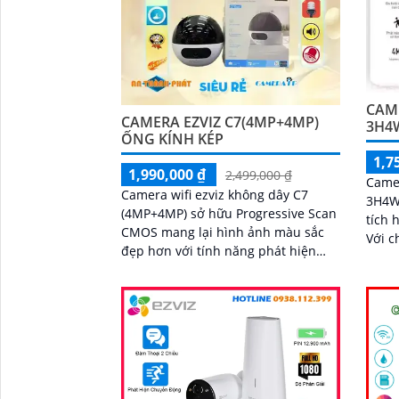
CAME
CAMERA EZVIZ C7(4MP+4MP)
3H4
ỐNG KÍNH KÉP
1,7
1,990,000 ₫
2,499,000 ₫
Came
Camera wifi ezviz không dây C7
3H4WF
(4MP+4MP) sở hữu Progressive Scan
tích 
CMOS mang lại hình ảnh màu sắc
Với 
đẹp hơn với tính năng phát hiện
Động,
chuyển động thông minh camera
ngay 
này có khả năng nhận diện hình
động
dáng người vào ban đêm với hồng
ngoại 10m sự tích hợp của micro và
loa màu sắc sáng đẹp 8.0 MP giúp
phân biệt người một cách chính xác
công nghệ xử lý hình ảnh thiếu sáng