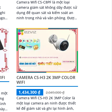
Camera Wifi CS-C8PF là một loại
t
camera giám sát không dây được sử
 ghi
dụng để quan sát và kiểm soát an
ngoài
ninh trong nhà và văn phòng. Được
trang bị các tính năng thông minh
 hình
và độ phân...
IFI
CAMERA CS-H3 2K 3MP COLOR
WIFI
1,434,300 ₫
2,049,000 ₫
à một
Camera Wifi CS-H3 2K 3MP Color là
ợng
một loại camera an ninh được thiết
hình
kế để giám sát và ghi lại hình ảnh,