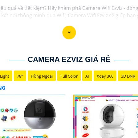
iệu quả và tiết kiệm? Hãy khám phá Camera Wifi Ezviz - dòn
và kết nối thông minh qua Wifi, Camera Wifi Ezviz sẽ giúp b
g minh.
 lượng hình ảnh sắc nét và độ phân giải cao, cho phép bạn
giá rẻ chính hãng để bảo vệ tài sản và gia đình của bạn nga
c giới thiệu sản phẩm Camera Wifi Ezviz.
CAMERA EZVIZ GIÁ RẺ
Light
78°
Hồng Ngoại
Full Color
AI
Xoay 360
3D DNR
ÃNG