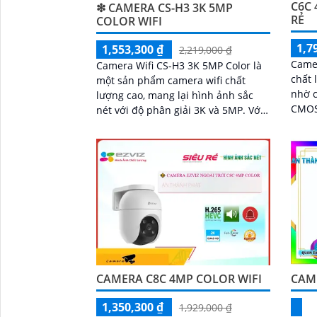
C6C 
❇ CAMERA CS-H3 3K 5MP
RẺ
COLOR WIFI
1,7
1,553,300 ₫
2,219,000 ₫
Camer
Camera Wifi CS-H3 3K 5MP Color là
chất 
một sản phẩm camera wifi chất
nhờ c
lượng cao, mang lại hình ảnh sắc
CMOS
nét với độ phân giải 3K và 5MP. Với
biệt 
khả năng kết nối không dây, người
trang
dùng có thể dễ dàng giám sát từ xa
qua điện thoại di động
CAMERA C8C 4MP COLOR WIFI
CAM
1,350,300 ₫
1,929,000 ₫