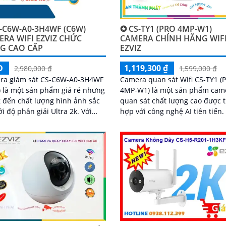
-C6W-A0-3H4WF (C6W)
✪ CS-TY1 (PRO 4MP-W1)
RA WIFI EZVIZ CHỨC
CAMERA CHÍNH HÃNG WIF
G CAO CẤP
EZVIZ
Đ
1,119,300 ₫
2,980,000 ₫
1,599,000 ₫
ra giám sát CS-C6W-A0-3H4WF
Camera quan sát Wifi CS-TY1 (
 là một sản phẩm giá rẻ nhưng
4MP-W1) là một sản phẩm cam
đến chất lượng hình ảnh sắc
quan sát chất lượng cao được t
i độ phân giải Ultra 2k. Với
hợp với công nghệ AI tiên tiến. Điể
 năng thông minh như Hồng
nổi bật của sản phẩm này là k
 Smart IR, bạn có thể quan sát
năng chống...
ng ngay cả trong điều kiện ánh
 yếu