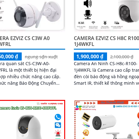
RA EZVIZ CS C3W A0
CAMERA EZVIZ CS H8C R10
WFRL
1J4WKFL
50,000 ₫
1,900,000 ₫
ngung s₫n xu₫t
2,100,000 ₫
ra quan sát CS-C3W-A0-
Camera An Ninh CS-H8c-R100-
RL là một thiết bị hiện đại
1J4WKFL là Camera cao cấp tra
hợp nhiều chức năng cao cấp.
đèn còi báo động và hồng ngoạ
chức năng Báo Động Chuyển
Smart IR, thiết kế thông minh v
 camera này sẽ thông báo
khả năng hỗ trợ thẻ nhớ. Ấn tượng
lập tức khi phát hiện chuyển
ơn với những...