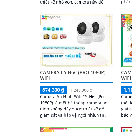
phân 
thiết kế nhỏ gọn, camera này dễ
ảnh s
dàng được lắp đặt ở nhiều vị trí
nghệ 
khác nhau trong ngôi nhà hoặc văn
hiện 
phòng
động 
kế bề
lắp đ
Came
2F8WF
chớp 
chức 
biệt 
CAMERA CS-H6C (PRO 1080P)
CAME
WIFI
WIFI
874,300 ₫
1,1
1,249,000 ₫
Camera An Ninh Wifi CS-H6c (Pro
Camer
1080P) là một hệ thống camera an
một l
ninh không dây được thiết kế để
giải 
giám sát và bảo vệ ngôi nhà, văn
bảo v
phòng, cửa hàng và các khu vực
phòng
khác. Với độ phân giải Full HD
cộng. 