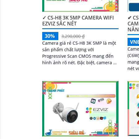
✓ CS-H8 3K 5MP CAMERA WIFI
✔ CS
EZVIZ SẮC NÉT
CAME
NĂN
30%
3,290,000 ₫
VN
Camera giá rẻ CS-H8 3K 5MP là một
Came
sản phẩm chất lượng với
(C6W)
Progressive Scan CMOS mang đến
mang 
hình ảnh rõ nét. Đặc biệt, camera có
'
nét vớ
chất lượng hình ảnh ban đêm với
tính
khả năng quan sát tối đa 30m bằng
Ngoại
công nghệ Hồng Ngoại
rõ rà
sáng