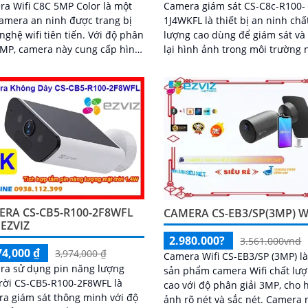
a Wifi C8C 5MP Color là một
Camera giám sát CS-C8c-R100-
camera an ninh được trang bị
1J4WKFL là thiết bị an ninh chấ
ệ wifi tiên tiến. Với độ phân
lượng cao dùng để giám sát và
5MP, camera này cung cấp hình
lại hình ảnh trong môi trường 
õ nét và sắc nét, cho phép
trời. Với độ phân giải HD 1080p,
 dùng quan sát chi tiết các vụ
camera giám sát này mang đến
xảy ra trong khoảng cách xa
ảnh sắc nét và chi tiết
ERA CS-CB5-R100-2F8WFL
CAMERA CS-EB3/SP(3MP) W
 EZVIZ
2.980.000?
3.561.000vnd
74,000 ₫
3,974,000 ₫
Camera Wifi CS-EB3/SP (3MP) l
ra sử dụng pin năng lượng
sản phẩm camera Wifi chất lư
rời CS-CB5-R100-2F8WFL là
cao với độ phân giải 3MP, cho 
a giám sát thông minh với độ
ảnh rõ nét và sắc nét. Camera này