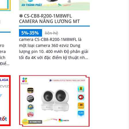
✲ CS-CB8-R200-1M8WFL
CAMERA NĂNG LƯƠNG MT
I
5%-35%
liên hệ
camera CS-CB8-R200-1M8WFL là
Pro
một loại camera 360 ezviz Dung
era
lượng pin 10. 400 mAh Độ phân giải
ích
tối đa 4K với đặc điểm kỹ thuật như
m
sau trang bị khe cắm thẻ nhớ Micro
hả
SD dung lượng lên đến 512GB kết
nối Wifi IP góc quay rộng với ống
kính 3