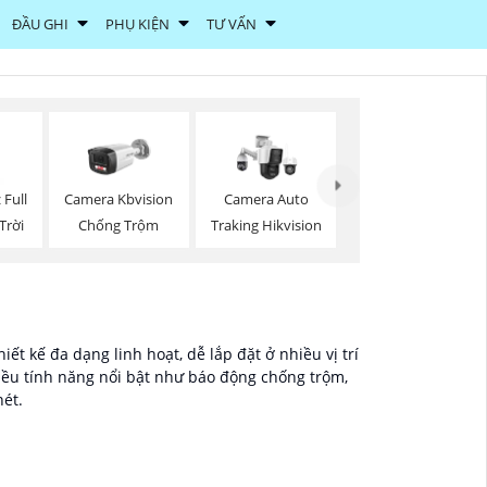
ĐẦU GHI
PHỤ KIỆN
TƯ VẤN
 Full
Camera Kbvision
Camera Auto
Trời
Chống Trộm
Traking Hikvision
t kế đa dạng linh hoạt, dễ lắp đặt ở nhiều vị trí
iều tính năng nổi bật như báo động chống trộm,
nét.