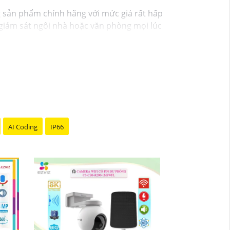
g sản phẩm chính hãng với mức giá rất hấp
ạn giám sát ngôi nhà hoặc văn phòng mọi lúc
 theo dõi mọi hoạt động một cách dễ dàng.
y hôm nay!"
AI Coding
IP66