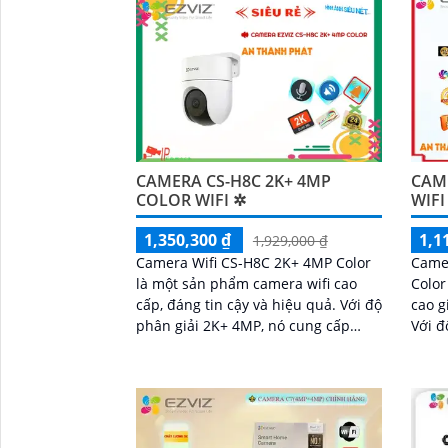
1080P, nó cung cấp hình ảnh sắc nét
và chất lượng cao
CAMERA CS-H8C 2K+ 4MP
CAM
COLOR WIFI ✲
WIFI
1,350,300 ₫
1,1
1,929,000 ₫
Camera Wifi CS-H8C 2K+ 4MP Color
Came
là một sản phẩm camera wifi cao
Color
cấp, đáng tin cậy và hiệu quả. Với độ
cao g
phân giải 2K+ 4MP, nó cung cấp
Với đ
hình ảnh sắc nét, chi tiết và chất
nét và rõ ràn
lượng cao
thông