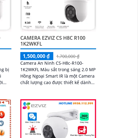
0
CAMERA EZVIZ CS H8C R100
1K2WKFL
1,500,000 ₫
1,700,000 ₫
Camera An Ninh CS-H8c-R100-
ng bị
1K2WKFL Màu sắt trong sáng 2.0 MP
i
Hồng Ngoại Smart IR là một Camera
ới
chất lượng cao được thiết kế dành
riêng cho dự án dân dụng