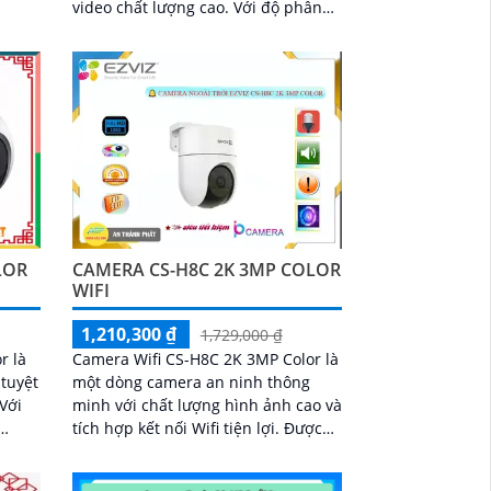
video chất lượng cao. Với độ phân
àng
giải 2K và 3MP, nó cung cấp hình
gia
ảnh sắc nét và chi tiết, đảm bảo bạn
nhà
có thể nhìn rõ từng chi tiết
LOR
CAMERA CS-H8C 2K 3MP COLOR
WIFI
1,210,300 ₫
1,729,000 ₫
r là
Camera Wifi CS-H8C 2K 3MP Color là
tuyệt
một dòng camera an ninh thông
minh với chất lượng hình ảnh cao và
tích hợp kết nối Wifi tiện lợi. Được
át
trang bị cảm biến 2K 3MP Color,
 và
camera này có khả năng ghi lại hình