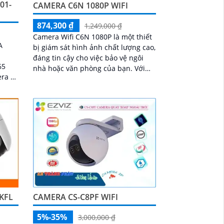
01-
CAMERA C6N 1080P WIFI
874,300 ₫
1,249,000 ₫
Camera Wifi C6N 1080P là một thiết
A
bị giám sát hình ảnh chất lượng cao,
đáng tin cậy cho việc bảo vệ ngôi
65
nhà hoặc văn phòng của bạn. Với
era có
chất lượng hình ảnh 1080P sắc nét,
ầm
bạn...
và
õ
n
 năng
 báo
 cho
g
KFL
CAMERA CS-C8PF WIFI
5%-35%
3,000,000 ₫