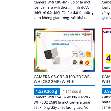
Camera Wifi C8C 4MP Color là một
Camer
loại camera wifi thông minh được
loại 
thiết kế đặc biệt để lắp đặt ở những
công ngh
vị trí không gian rộng. Với khả năng
giải 
xoay 360 độ, nó cho phép người
ảnh r
dùng quan sát toàn cảnh một không
người
gian một cách dễ dàng
việc 
CAM
CAMERA CS-CB2-R100-2D2WF-
WIFI
WH (CB2 2MP) WIFI ❇
3,9
1,539,300 ₫
2,199,000 ₫
Came
Camera Wifi CS-CB2-R100-2D2WF-
mặt t
WH (CB2 2MP) là một camera quan
camer
sát không dây chất lượng cao. Với