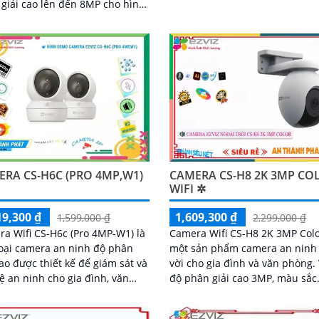
giải cao lên đến 8MP cho hình
được thiết kế nhỏ gọn và dễ d
ắc nét và chi tiết Tích hợp công
lắp đặt trong các khu vực như 
AI camera có khả năng phát
đình, văn phòng, cửa hàng và 
dáng người và phương tiện báo
kho
khi phát hiện xâm nhập Thiết
n bỉ chống nước IP65 phù hợp
ặt trong mọi điều kiện thời tiết.
ra An Ninh CS-CB5-R100-
L có khả năng còi hú, đèn
báo động, Wifi Không Dây,
năng AI deep learning phân
người & phương tiện
RA CS-H6C (PRO 4MP,W1)
CAMERA CS-H8 2K 3MP CO
WIFI ✲
19,300 ₫
1,609,300 ₫
1,599,000 ₫
2,299,000 ₫
a Wifi CS-H6c (Pro 4MP-W1) là
Camera Wifi CS-H8 2K 3MP Colo
oại camera an ninh độ phân
một sản phẩm camera an ninh 
cao được thiết kế để giám sát và
vời cho gia đình và văn phòng. Với
ệ an ninh cho gia đình, văn
độ phân giải cao 3MP, màu sắc
, cửa hàng hoặc khu vực công
trung thực và khả năng quan s
...
ban đêm, nó giúp bạn theo dõi