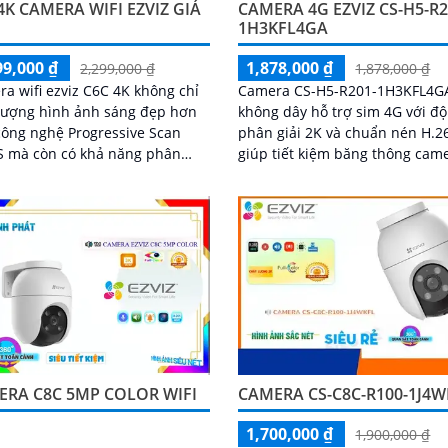
4K CAMERA WIFI EZVIZ GIÁ
CAMERA 4G EZVIZ CS-H5-R2
1H3KFL4GA
99,000 ₫
1,878,000 ₫
2,299,000 ₫
1,878,000 ₫
a wifi ezviz C6C 4K không chỉ
Camera CS-H5-R201-1H3KFL4G
lượng hình ảnh sáng đẹp hơn
không dây hỗ trợ sim 4G với độ
ông nghệ Progressive Scan
phân giải 2K và chuẩn nén H.2
 mà còn có khả năng phân
giúp tiết kiệm băng thông cam
người và động vật đặc biệt được
khả năng đàm thoại 2 chiều t
 bị công...
nhìn hồng ngoại lên đến 30m 
ánh sáng trắng 20m quan sát r
ràng cả ngày lẫn đêm với chuẩ
IP67 camera còn tích hợp tính
phát hiện thông minh và cảnh
bằng còi và đèn chớp phù hợp
công trình kho hàng, nhà xưởn
công trình
ERA C8C 5MP COLOR WIFI
CAMERA CS-C8C-R100-1J4W
1,700,000 ₫
1,900,000 ₫