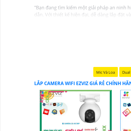
"Bạn đang tìm kiếm một giải pháp an ninh h
dẫn. Với thiết kế hiện đại, dễ dàng lắp đặt 
mọi nơi chỉ bằng một chiếc điện thoại thôn
Không chỉ vậy, sản phẩm cũng mang lại chất
Đừng bỏ lỡ cơ hội sở hữu Camera Wifi Ezviz 
Hy vọng đoạn văn trên sẽ giúp bạn trong việ
Mic Và Loa
Dual 
LẮP CAMERA WIFI EZVIZ GIÁ RẺ CHÍNH H