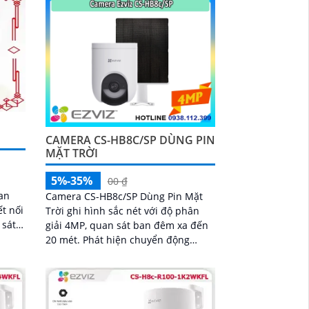
 ràng
ảnh chi tiết và sắc nét
CAMERA CS-HB8C/SP DÙNG PIN
MẶT TRỜI
5%-35%
00 ₫
an
Camera CS-HB8c/SP Dùng Pin Mặt
ết nối
Trời ghi hình sắc nét với độ phân
 sát
giải 4MP, quan sát ban đêm xa đến
20 mét. Phát hiện chuyển động
àng
người qua cảm biến PIR theo dõi tự
g nhà
động