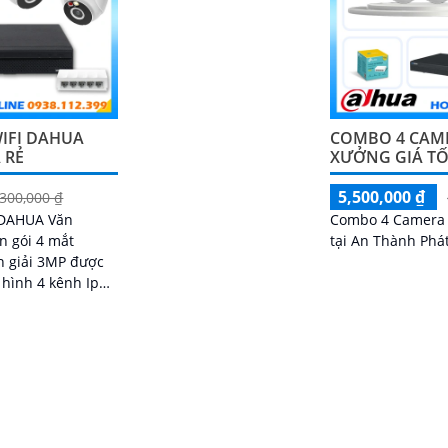
WIFI DAHUA
COMBO 4 CAM
 RẺ
XƯỞNG GIÁ T
5,500,000 ₫
,300,000 ₫
 DAHUA Văn
Combo 4 Camera
n gói 4 mắt
tại An Thành Phát
n giải 3MP được
 hình 4 kênh Ip
ám sát tập trung
u ghi hình với đầy
hư AI Phát hiện
thoại âm thanh 2
có màu vào ban