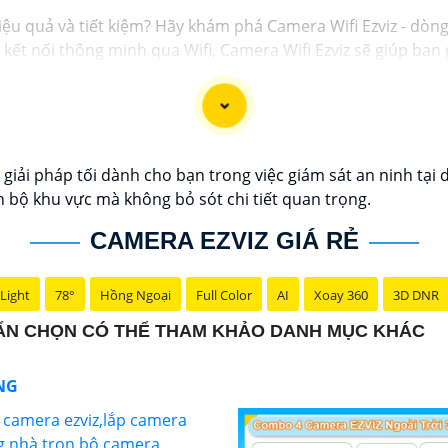
iệu quả và tiết kiệm? Hãy khám phá Camera Wifi Ezviz - dòn
và kết nối thông minh qua Wifi, Camera Wifi Ezviz sẽ giúp b
g minh.
 lượng hình ảnh sắc nét và độ phân giải cao, cho phép bạn
giá rẻ chính hãng để bảo vệ tài sản và gia đình của bạn nga
c giới thiệu sản phẩm Camera Wifi Ezviz.
giải pháp tối dành cho bạn trong việc giám sát an ninh tại 
 bộ khu vực mà không bỏ sót chi tiết quan trọng.
CAMERA EZVIZ GIÁ RẺ
Light
78°
Hồng Ngoại
Full Color
AI
Xoay 360
3D DNR
UẨN CHỌN CÓ THỂ THAM KHẢO DANH MỤC KHÁC
ÃNG