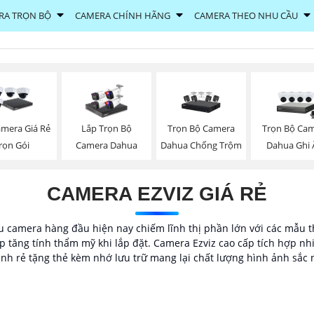
RA TRỌN BỘ
CAMERA CHÍNH HÃNG
CAMERA THEO NHU CẦU
Trọn Bộ Camera
Trọn Bộ Ca
amera Giá Rẻ
Lắp Trọn Bộ
Dahua Chống Trộm
Dahua Ghi
rọn Gói
Camera Dahua
CAMERA EZVIZ GIÁ RẺ
 camera hàng đầu hiện nay chiếm lĩnh thị phần lớn với các mẫu thiế
 tăng tính thẩm mỹ khi lắp đặt. Camera Ezviz cao cấp tích hợp nh
nh rẻ tặng thẻ kèm nhớ lưu trữ mang lại chất lượng hình ảnh sắc 