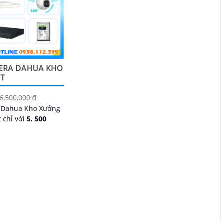
ERA DAHUA KHO
ỐT
6,500,000 ₫
 Dahua Kho Xưởng
 chỉ với
5. 500