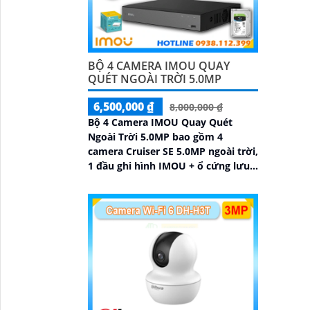
BỘ 4 CAMERA IMOU QUAY
QUÉT NGOÀI TRỜI 5.0MP
6,500,000 ₫
8,000,000 ₫
Bộ 4 Camera IMOU Quay Quét
Ngoài Trời 5.0MP bao gồm 4
camera Cruiser SE 5.0MP ngoài trời,
1 đầu ghi hình IMOU + ổ cứng lưu
trữ 500GB, 1 bộ chia tín hiệu
chuyên dụng cho camera