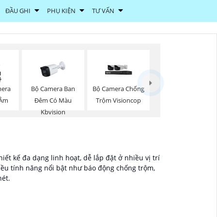
ĐẦU GHI
PHỤ KIỆN
TƯ VẤN
mera
Bộ Camera Ban
Bộ Camera Chống
 Âm
Đêm Có Màu
Trộm Visioncop
Kbvision
t kế đa dạng linh hoạt, dễ lắp đặt ở nhiều vị trí
iều tính năng nổi bật như báo động chống trộm,
nét.