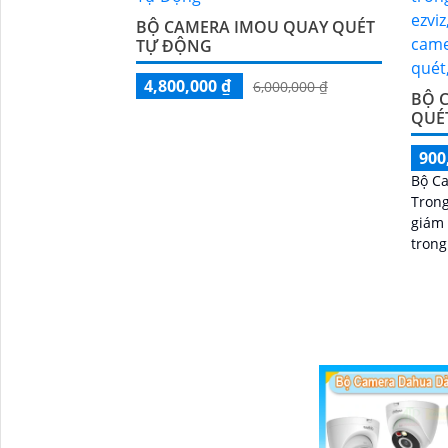
BỘ CAMERA IMOU QUAY QUÉT
TỰ ĐỘNG
4,800,000 ₫
6,000,000 ₫
BỘ C
QUÉ
900
Bộ Ca
Trong
'
giám 
trong
cung 
ngoạ
kết h
và ổ 
lâu d