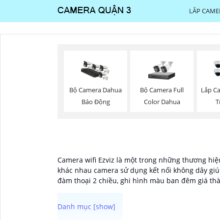
LẮP CAME
Bộ Camera Full
Bộ Camera Dahua
Lắp C
Color Dahua
Báo Động
T
Camera wifi Ezviz là một trong những thương hiệu
khác nhau camera sử dụng kết nối không dây giúp
đàm thoại 2 chiều, ghi hình màu ban đêm giá thà