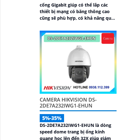
cổng Gigabit giúp có thể lắp các
thiết bị mạng có băng thông cao
cũng sẽ phù hợp, có khả năng quản
lý từ Hik-Partner pro, với tổng
công suất PoE lên đến 230W,
truyền dữ liệu lên đến 300m, vỏ
kim loại, chông sét 6kV
CAMERA HIKVISION DS-
2DE7A232IWG1-EHUN
5%-35%
DS-2DE7A232IWG1-EHUN là dòng
speed dome trang bị ống kính
quang học lên đến 32X giúp giám