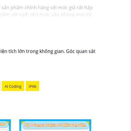
g sản phẩm chính hãng với mức giá rất hấp
ạn giám sát ngôi nhà hoặc văn phòng mọi lúc
 theo dõi mọi hoạt động một cách dễ dàng.
y hôm nay!"
diện tích lớn trong không gian. Góc quan sát
AI Coding
IP66