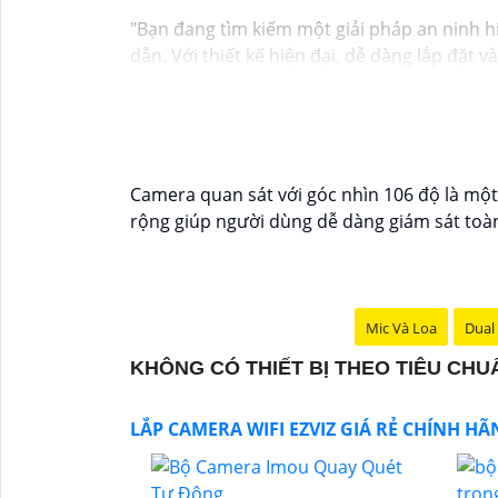
"Bạn đang tìm kiếm một giải pháp an ninh h
dẫn. Với thiết kế hiện đại, dễ dàng lắp đặt 
mọi nơi chỉ bằng một chiếc điện thoại thôn
Không chỉ vậy, sản phẩm cũng mang lại chất
Đừng bỏ lỡ cơ hội sở hữu Camera Wifi Ezviz 
Hy vọng đoạn văn trên sẽ giúp bạn trong việ
Camera quan sát với góc nhìn 106 độ là một 
rộng giúp người dùng dễ dàng giám sát toàn
Mic Và Loa
Dual 
KHÔNG CÓ THIẾT BỊ THEO TIÊU CH
LẮP CAMERA WIFI EZVIZ GIÁ RẺ CHÍNH H