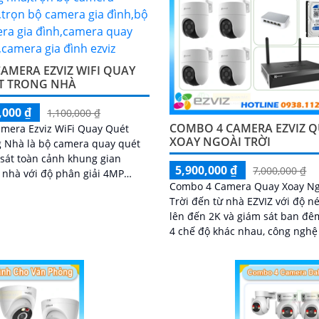
AMERA EZVIZ WIFI QUAY
T TRONG NHÀ
,000 ₫
1,100,000 ₫
COMBO 4 CAMERA EZVIZ 
mera Ezviz WiFi Quay Quét
XOAY NGOÀI TRỜI
 Nhà là bộ camera quay quét
sát toàn cảnh khung gian
5,900,000 ₫
7,000,000 ₫
 nhà với độ phân giải 4MP
Combo 4 Camera Quay Xoay Ng
cấp hình ảnh sắc nét hồng
Trời đến từ nhà EZVIZ với độ né
i đèn led thông minh ban đêm
lên đến 2K và giám sát ban đê
ợp với đầu ghi 8 kênh X5S 8W
4 chế độ khác nhau, công nghệ
cứng 500GB giúp lưu trũ dữ liệu
Phát hiện và phân biệt các ch
ài
động chuẩn sát được quản lý t
trung bởi đầu ghi hình IP WiFi