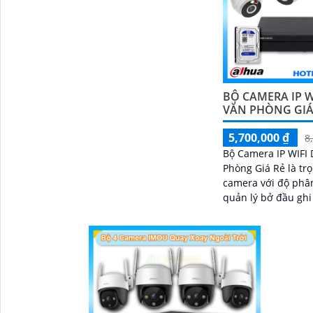
BỘ CAMERA IP 
VĂN PHÒNG GIÁ
5,700,000 ₫
8
Bộ Camera IP WIFI
Phòng Giá Rẻ là trọ
camera với độ phâ
quản lý bở đầu ghi
và lưu trữ video gi
về ổ cứng trong đầ
đủ các chưc năng n
chuyển động, đàm 
chiều và giám sát 
đêm