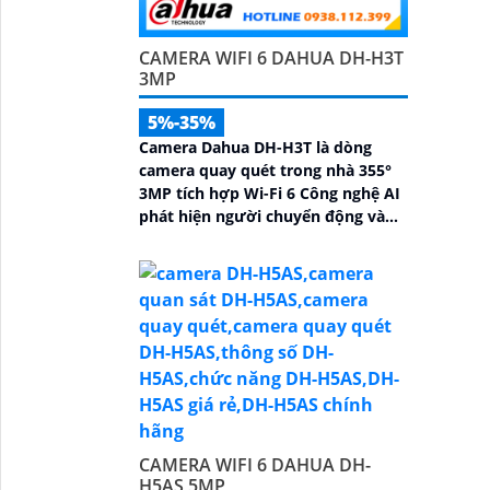
CAMERA WIFI 6 DAHUA DH-H3T
3MP
5%-35%
Camera Dahua DH-H3T là dòng
camera quay quét trong nhà 355°
3MP tích hợp Wi-Fi 6 Công nghệ AI
phát hiện người chuyển động và
âm thanh bất thường đàm thoại
hai chiều, hồng ngoại tầm xa ban
đêm 10m hỗ trợ thẻ nhớ MicroSD
256GB ONVIF và điều khiển từ xa
qua ứng dụng DMSS
CAMERA WIFI 6 DAHUA DH-
H5AS 5MP