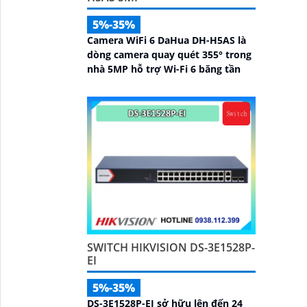
5%-35%
Camera WiFi 6 DaHua DH-H5AS là
dòng camera quay quét 355° trong
nhà 5MP hỗ trợ Wi-Fi 6 băng tần
SWITCH HIKVISION DS-3E1528P-
EI
5%-35%
DS-3E1528P-EI sở hữu lên đến 24