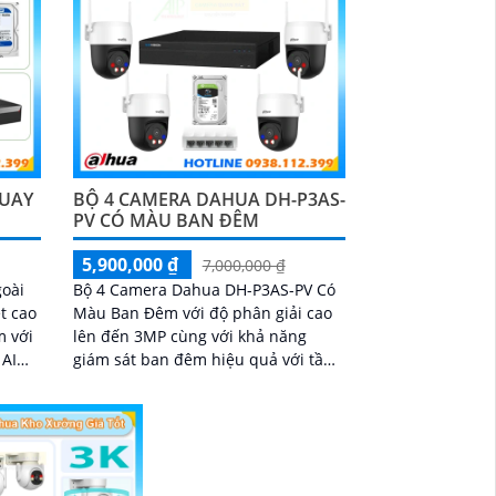
QUAY
BỘ 4 CAMERA DAHUA DH-P3AS-
PV CÓ MÀU BAN ĐÊM
5,900,000 ₫
7,000,000 ₫
oài
Bộ 4 Camera Dahua DH-P3AS-PV Có
t cao
Màu Ban Đêm với độ phân giải cao
m với
lên đến 3MP cùng với khả năng
 AI
giám sát ban đêm hiệu quả với tầm
uyển
nhìn xa vào ban đêm lên đến 30m
ập
bên cạnh đó là khả năng giúp đàm
thoại âm thanh 2 chiều và báo động
răng de chủ động khi phát hiện xâm
nhập