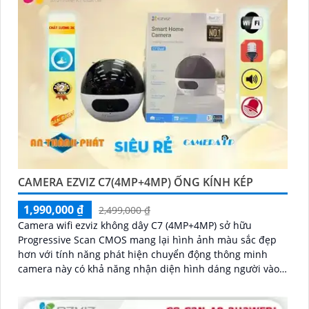
CAMERA EZVIZ C7(4MP+4MP) ỐNG KÍNH KÉP
1,990,000 ₫
2,499,000 ₫
Camera wifi ezviz không dây C7 (4MP+4MP) sở hữu
Progressive Scan CMOS mang lại hình ảnh màu sắc đẹp
hơn với tính năng phát hiện chuyển động thông minh
camera này có khả năng nhận diện hình dáng người vào
ban đêm với hồng ngoại 10m sự tích hợp của micro và loa
màu sắc sáng đẹp 8.0 MP giúp phân biệt người một cách