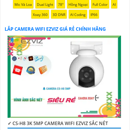
thiệu sản phẩm Camera Wifi Ezviz.
Mic Và Loa
Dual Light
78°
Hồng Ngoại
Full Color
AI
Xoay 360
3D DNR
AI Coding
IP66
LẮP CAMERA WIFI EZVIZ GIÁ RẺ CHÍNH HÃNG
'
✓ CS-H8 3K 5MP CAMERA WIFI EZVIZ SẮC NÉT