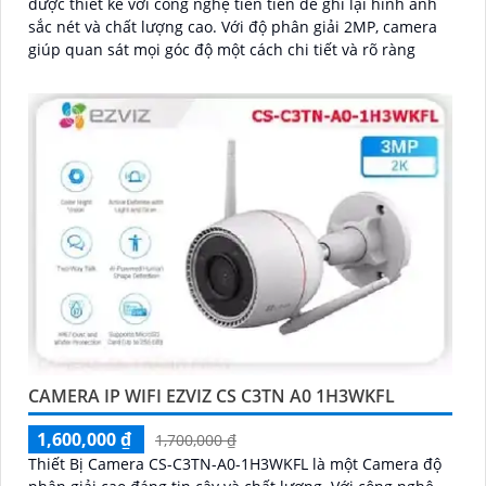
được thiết kế với công nghệ tiên tiến để ghi lại hình ảnh
sắc nét và chất lượng cao. Với độ phân giải 2MP, camera
giúp quan sát mọi góc độ một cách chi tiết và rõ ràng
CAMERA IP WIFI EZVIZ CS C3TN A0 1H3WKFL
1,600,000 ₫
1,700,000 ₫
Thiết Bị Camera CS-C3TN-A0-1H3WKFL là một Camera độ