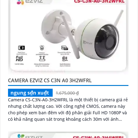
chính xác công nghệ xử lý hình ảnh thiếu sáng cùng hồng
ngoại Smart IR ban đêm mang lại chất lượng ảnh rõ nét
và sắc sảo
CAMERA EZVIZ CS C3N A0 3H2WFRL
ngung s₫n xu₫t
1,675,000 ₫
Camera CS-C3N-A0-3H2WFRL là một thiết bị camera giá rẻ
nhưng chất lượng cao. Với công nghệ CMOS, camera này
cho phép xem ban đêm với độ phân giải Full HD 1080P và
có khả năng quan sát trong khoảng cách 30m với ánh
sáng hồng ngoại