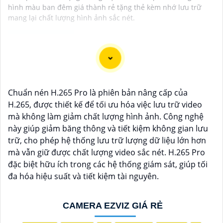
hình màu ban đêm giá thành rẻ tặng thẻ kèm nhớ lưu trữ
mang lại chất lượng hình ảnh sắc nét.
"Bạn đang tìm kiếm một giải pháp an ninh hiệu quả và
tiết kiệm? Hãy khám phá Camera Wifi Ezviz - dòng sản
Chuẩn nén H.265 Pro là phiên bản nâng cấp của
phẩm chính hãng với mức giá rất hấp dẫn. Với thiết kế
H.265, được thiết kế để tối ưu hóa việc lưu trữ video
hiện đại, dễ dàng lắp đặt và kết nối thông minh qua
mà không làm giảm chất lượng hình ảnh. Công nghệ
Wifi, Camera Wifi Ezviz sẽ giúp bạn giám sát ngôi nhà
này giúp giảm băng thông và tiết kiệm không gian lưu
hoặc văn phòng mọi lúc mọi nơi chỉ bằng một chiếc
trữ, cho phép hệ thống lưu trữ lượng dữ liệu lớn hơn
điện thoại thông minh.
mà vẫn giữ được chất lượng video sắc nét. H.265 Pro
Không chỉ vậy, sản phẩm cũng mang lại chất lượng
đặc biệt hữu ích trong các hệ thống giám sát, giúp tối
hình ảnh sắc nét và độ phân giải cao, cho phép bạn
đa hóa hiệu suất và tiết kiệm tài nguyên.
theo dõi mọi hoạt động một cách dễ dàng. Đừng bỏ lỡ
cơ hội sở hữu Camera Wifi Ezviz giá rẻ chính hãng để
bảo vệ tài sản và gia đình của bạn ngay hôm nay!"
CAMERA EZVIZ GIÁ RẺ
Hy vọng đoạn văn trên sẽ giúp bạn trong việc giới