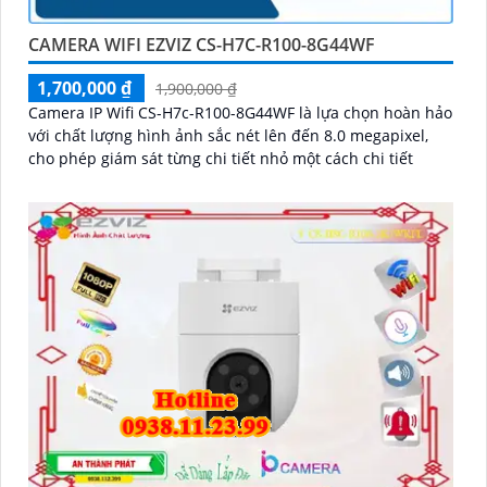
CAMERA WIFI EZVIZ CS-H7C-R100-8G44WF
1,700,000 ₫
1,900,000 ₫
Camera IP Wifi CS-H7c-R100-8G44WF là lựa chọn hoàn hảo
với chất lượng hình ảnh sắc nét lên đến 8.0 megapixel,
cho phép giám sát từng chi tiết nhỏ một cách chi tiết