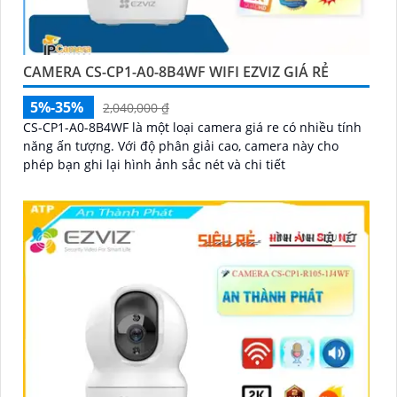
CAMERA CS-CP1-A0-8B4WF WIFI EZVIZ GIÁ RẺ
5%-35%
2,040,000 ₫
CS-CP1-A0-8B4WF là một loại camera giá re có nhiều tính
năng ấn tượng. Với độ phân giải cao, camera này cho
phép bạn ghi lại hình ảnh sắc nét và chi tiết