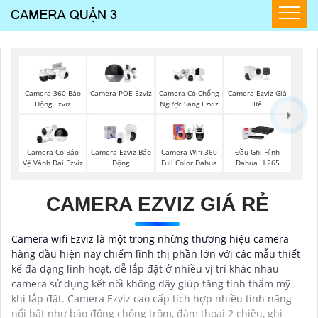
Camera Ezviz Giá
Camera 360 Báo
Camera POE Ezviz
Camera Có Chống
Rẻ
Động Ezviz
Ngược Sáng Ezviz
Camera Có Bảo
Camera Ezviz Báo
Camera Wifi 360
Đầu Ghi Hình
Vệ Vành Đai Ezviz
Động
Full Color Dahua
Dahua H.265
CAMERA EZVIZ GIÁ RẺ
Camera wifi Ezviz là một trong những thương hiệu camera
hàng đầu hiện nay chiếm lĩnh thị phần lớn với các mẫu thiết
kế đa dạng linh hoạt, dễ lắp đặt ở nhiều vị trí khác nhau
camera sử dụng kết nối không dây giúp tăng tính thẩm mỹ
khi lắp đặt. Camera Ezviz cao cấp tích hợp nhiều tính năng
nổi bật như báo động chống trộm, đàm thoại 2 chiều, ghi