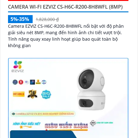
CAMERA WI-FI EZVIZ CS-H6C-R200-8H8WFL (8MP)
5%-35%
1,828,000 ₫
Camera EZVIZ CS-H6C-R200-8H8WFL nổi bật với độ phân
giải siêu nét 8MP, mang đến hình ảnh chi tiết vượt trội.
Tính năng quay xoay linh hoạt giúp bao quát toàn bộ
không gian