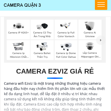
Camera IP H265+
Camera Có Thu
Camera Ip Full
Camera Ai
Âm Trong Nhà
Color Vantech
Uniview
Lắp Camera
Camera Ip
Camera Bullet
Camera Ip Dome
Hdparagon Ghi
Hikvision Chất
Thân Trụ
Full Color Dahua
Âm
Lượng
CAMERA EZVIZ GIÁ RẺ
Camera wifi Ezviz là một trong những thương hiệu camera
hàng đầu hiện nay chiếm lĩnh thị phần lớn với các mẫu thiết
kế đa dạng linh hoạt, dễ lắp đặt ở nhiều vị trí khác nhau
camera sử dụng kết nối không dây giúp tăng tính thẩm mỹ
khi lắp đặt. Camera Ezviz cao cấp tích hợp nhiều tính năng
nổi bật như báo động chống trộm, đàm thoại 2 chiều, ghi