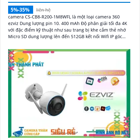
5%-35%
liên hệ
camera CS-CB8-R200-1M8WFL là một loại camera 360
ezviz Dung lượng pin 10. 400 mAh Độ phân giải tối đa 4K
với đặc điểm kỹ thuật như sau trang bị khe cắm thẻ nhớ
Micro SD dung lượng lên đến 512GB kết nối Wifi IP góc
quay rộng với ống kính 3