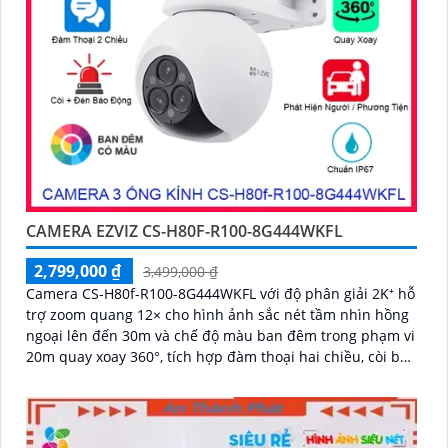
CAMERA EZVIZ CS-H80F-R100-8G444WKFL
2,799,000 ₫
3,499,000 ₫
Camera CS-H80f-R100-8G444WKFL với độ phân giải 2K⁺ hỗ
trợ zoom quang 12× cho hình ảnh sắc nét tầm nhìn hồng
ngoại lên đến 30m và chế độ màu ban đêm trong phạm vi
20m quay xoay 360°, tích hợp đàm thoại hai chiều, còi báo
động và đèn chớp, camera giúp nâng cao an ninh hiệu
quả. Đạt chuẩn IP67 có khả năng chống bụi, nước, đảm
bảo hoạt động ổn định trong mọi điều kiện thời tiết