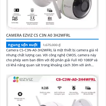
CAMERA EZVIZ CS C3N A0 3H2WFRL
ngung s₫n xu₫t
1,675,000 ₫
Camera CS-C3N-A0-3H2WFRL là một thiết bị camera giá rẻ
nhưng chất lượng cao. Với công nghệ CMOS, camera này
cho phép xem ban đêm với độ phân giải Full HD 1080P và
có khả năng quan sát trong khoảng cách 30m với ánh
sáng hồng ngoại