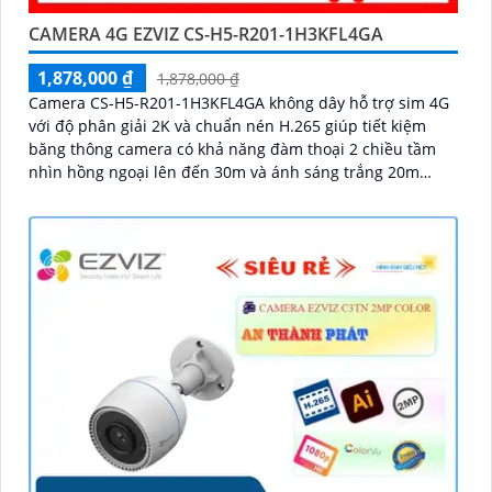
CAMERA 4G EZVIZ CS-H5-R201-1H3KFL4GA
1,878,000 ₫
1,878,000 ₫
Camera CS-H5-R201-1H3KFL4GA không dây hỗ trợ sim 4G
với độ phân giải 2K và chuẩn nén H.265 giúp tiết kiệm
băng thông camera có khả năng đàm thoại 2 chiều tầm
nhìn hồng ngoại lên đến 30m và ánh sáng trắng 20m
quan sát rõ ràng cả ngày lẫn đêm với chuẩn IP67 camera
còn tích hợp tính năng phát hiện thông minh và cảnh báo
bằng còi và đèn chớp phù hợp cho công trình kho hàng,
nhà xưởng công trình