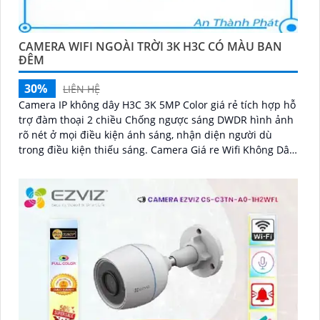
CAMERA WIFI NGOÀI TRỜI 3K H3C CÓ MÀU BAN
ĐÊM
30%
LIÊN HỆ
Camera IP không dây H3C 3K 5MP Color giá rẻ tích hợp hỗ
trợ đàm thoại 2 chiều Chống ngược sáng DWDR hình ảnh
rõ nét ở mọi điều kiện ánh sáng, nhận diện người dù
trong điều kiện thiếu sáng. Camera Giá re Wifi Không Dây
H3C 3K 5MP Color siêu sáng, đẹp