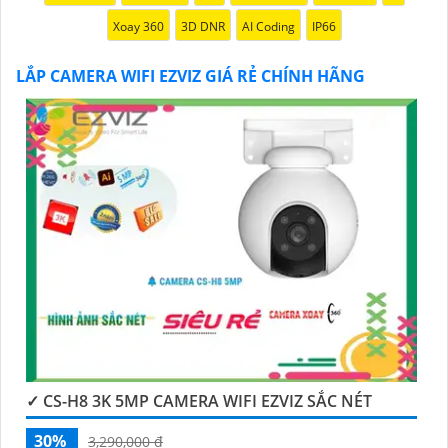
thiệu sản phẩm Camera Wifi Ezviz.
Xoay 360
3D DNR
AI Coding
IP66
LẮP CAMERA WIFI EZVIZ GIÁ RẺ CHÍNH HÃNG
'
✓ CS-H8 3K 5MP CAMERA WIFI EZVIZ SẮC NÉT
30%
3,290,000 ₫