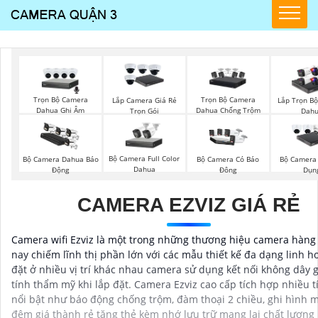
Trọn Bộ Camera
Trọn Bộ Camera
Lắp Camera Giá Rẻ
Lắp Trọn B
Dahua Ghi Âm
Dahua Chống Trộm
Trọn Gói
Dah
Bộ Camera Full Color
Bộ Camera Dahua Báo
Bộ Camera Có Báo
Bộ Camera
Dahua
Động
Đông
Dụn
CAMERA EZVIZ GIÁ RẺ
Camera wifi Ezviz là một trong những thương hiệu camera hàng
nay chiếm lĩnh thị phần lớn với các mẫu thiết kế đa dạng linh ho
đặt ở nhiều vị trí khác nhau camera sử dụng kết nối không dây 
tính thẩm mỹ khi lắp đặt. Camera Ezviz cao cấp tích hợp nhiều 
nổi bật như báo động chống trộm, đàm thoại 2 chiều, ghi hình 
đêm giá thành rẻ tặng thẻ kèm nhớ lưu trữ mang lại chất lượng