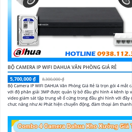
BỘ CAMERA IP WIFI DAHUA VĂN PHÒNG GIÁ RẺ
5,700,000 ₫
8,300,000 ₫
Bộ Camera IP WIFI DAHUA Văn Phòng Giá Rẻ là trọn gói 4 mắt 
với độ phân giải 3MP được quản lý bở đầu ghi hình 4 kênh Ip v
video giám sát tập trung về ổ cứng trong đầu ghi hình với đầy 
chưc năng như AI Phát hiện chuyển động, đàm thoại âm thanh
và giám sát có màu vào ban đêm