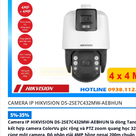
CAMERA IP HIKVISION DS-2SE7C432MW-AEBHUN
5%-35%
Camera IP HIKVISION DS-2SE7C432MW-AEBHUN là dòng Ta
kết hợp camera ColorVu góc rộng và PTZ zoom quang học 32
cùng một camera. Độ phân giải 4MP hồng ngoại 200m chuẩn