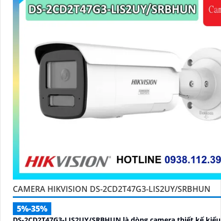
CAMERA HIKVISION DS-2CD2T47G3-LIS2UY/SRBHUN
5%-35%
DS-2CD2T47G3-LIS2UY/SRBHUN là dòng camera thiết kế kiểu