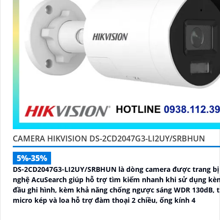
CAMERA HIKVISION DS-2CD2047G3-LI2UY/SRBHUN
5%-35%
DS-2CD2047G3-LI2UY/SRBHUN là dòng camera được trang bị
nghệ AcuSearch giúp hỗ trợ tìm kiếm nhanh khi sử dụng kè
đầu ghi hình, kèm khả năng chống ngược sáng WDR 130dB, t
micro kép và loa hỗ trợ đàm thoại 2 chiều, ống kính 4