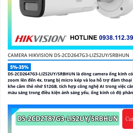
CAMERA HIKVISION DS-2CD2647G3-LIZS2UY/SRBHUN
5%-35%
DS-2CD2647G3-LIZS2UY/SRBHUN là dòng camera ống kính có
zoom lên đến 4x, trang bị micro kép và loa hỗ trợ đàm thoại 
khe cắm thẻ nhớ 512GB, tích hợp công nghệ AI trong việc câ
màu sáng trong điều kiện ánh sáng yếu, ống kính có độ phân 