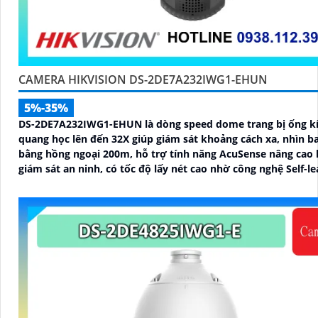
CAMERA HIKVISION DS-2DE7A232IWG1-EHUN
5%-35%
DS-2DE7A232IWG1-EHUN là dòng speed dome trang bị ống k
quang học lên đến 32X giúp giám sát khoảng cách xa, nhìn 
bằng hồng ngoại 200m, hỗ trợ tính năng AcuSense nâng cao 
giám sát an ninh, có tốc độ lấy nét cao nhờ công nghệ Self-le