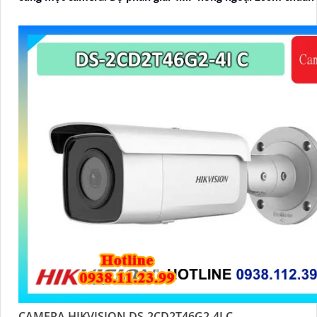
CAMERA HIKVISION DS-2CD2T46G2-4I C