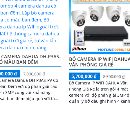
4 CAMERA DAHUA DH-P3AS-
BỘ CAMERA IP WIFI DAHU
CÓ MÀU BAN ĐÊM
VĂN PHÒNG GIÁ RẺ
00,000 ₫
7,000,000 ₫
5,700,000 ₫
8,300,000 ₫
 Camera Dahua DH-P3AS-PV Có
Bộ Camera IP WIFI DAHUA Văn
an Đêm với độ phân giải cao
Phòng Giá Rẻ là trọn gói 4 mắt
ến 3MP cùng với khả năng
camera với độ phân giải 3MP 
sát ban đêm hiệu quả với tầm
quản lý bở đầu ghi hình 4 kênh
 xa vào ban đêm lên đến 30m
và lưu trữ video giám sát tập t
ạnh đó là khả năng giúp đàm
về ổ cứng trong đầu ghi hình v
 âm thanh 2 chiều và báo động
đủ các chưc năng như AI Phát 
de chủ động khi phát hiện xâm
chuyển động, đàm thoại âm th