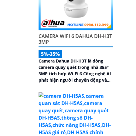
CAMERA WIFI 6 DAHUA DH-H3T
3MP
5%-35%
Camera Dahua DH-H3T là dòng
camera quay quét trong nhà 355°
3MP tích hợp Wi-Fi 6 Công nghệ AI
phát hiện người chuyển động và
âm thanh bất thường đàm thoại
hai chiều, hồng ngoại tầm xa ban
đêm 10m hỗ trợ thẻ nhớ MicroSD
256GB ONVIF và điều khiển từ xa
qua ứng dụng DMSS