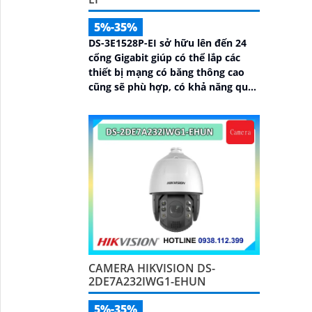
5%-35%
DS-3E1528P-EI sở hữu lên đến 24
cổng Gigabit giúp có thể lắp các
thiết bị mạng có băng thông cao
cũng sẽ phù hợp, có khả năng quản
lý từ Hik-Partner pro, với tổng
công suất PoE lên đến 230W,
truyền dữ liệu lên đến 300m, vỏ
kim loại, chông sét 6kV
CAMERA HIKVISION DS-
2DE7A232IWG1-EHUN
5%-35%