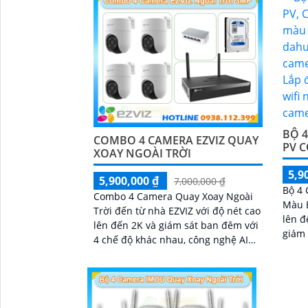
BỘ 
COMBO 4 CAMERA EZVIZ QUAY
PV 
'
XOAY NGOÀI TRỜI
5,9
5,900,000 ₫
7,000,000 ₫
Bộ 4
Combo 4 Camera Quay Xoay Ngoài
Màu B
Trời đến từ nhà EZVIZ với độ nét cao
lên đ
lên đến 2K và giám sát ban đêm với
giám 
4 chế độ khác nhau, công nghệ AI
nhìn
Phát hiện và phân biệt các chuyển
bên c
động chuẩn sát được quản lý tập
thoại
trung bởi đầu ghi hình IP WiFi
răng 
nhập