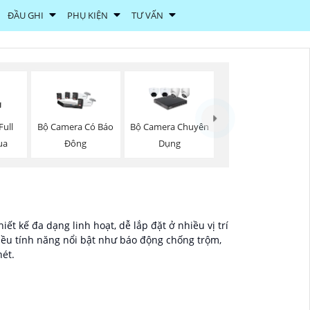
ĐẦU GHI
PHỤ KIỆN
TƯ VẤN
ull
Bộ Camera Có Báo
Bộ Camera Chuyên
ua
Đông
Dụng
t kế đa dạng linh hoạt, dễ lắp đặt ở nhiều vị trí
iều tính năng nổi bật như báo động chống trộm,
nét.