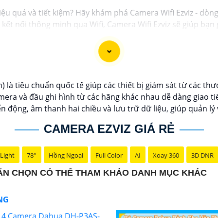
iệu quả và tiết kiệm? Hãy khám phá Camera Wifi Ezviz - dòn
và kết nối thông minh qua Wifi, Camera Wifi Ezviz sẽ giúp b
g minh.
 lượng hình ảnh sắc nét và độ phân giải cao, cho phép bạn
giá rẻ chính hãng để bảo vệ tài sản và gia đình của bạn nga
c giới thiệu sản phẩm Camera Wifi Ezviz.
là tiêu chuẩn quốc tế giúp các thiết bị giám sát từ các thư
ra và đầu ghi hình từ các hãng khác nhau dễ dàng giao tiế
 động, âm thanh hai chiều và lưu trữ dữ liệu, giúp quản lý
CAMERA EZVIZ GIÁ RẺ
Light
78°
Hồng Ngoại
Full Color
AI
Xoay 360
3D DNR
UẨN CHỌN CÓ THỂ THAM KHẢO DANH MỤC KHÁC
ÃNG