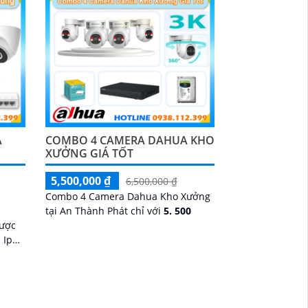
A
COMBO 4 CAMERA DAHUA KHO
XƯỞNG GIÁ TỐT
5,500,000 ₫
6,500,000 ₫
Combo 4 Camera Dahua Kho Xưởng
tại An Thành Phát chỉ với
5. 500
được
 Ip
rung
ới đầy
hiện
anh 2