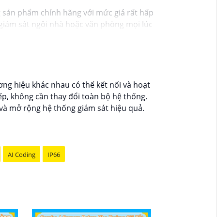
g sản phẩm chính hãng với mức giá rất hấp
ạn giám sát ngôi nhà hoặc văn phòng mọi lúc
 theo dõi mọi hoạt động một cách dễ dàng.
y hôm nay!"
ơng hiệu khác nhau có thể kết nối và hoạt
p, không cần thay đổi toàn bộ hệ thống.
 và mở rộng hệ thống giám sát hiệu quả.
AI Coding
IP66