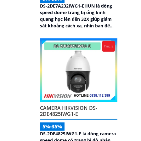
DS-2DE7A232IWG1-EHUN là dòng
speed dome trang bị ống kính
quang học lên đến 32X giúp giám
sát khoảng cách xa, nhìn ban đêm
bằng hồng ngoại 200m, hỗ trợ tính
năng AcuSense nâng cao hiệu quả
giám sát an ninh, có tốc độ lấy nét
cao nhờ công nghệ Self-learning
CAMERA HIKVISION DS-
2DE4825IWG1-E
5%-35%
DS-2DE4825IWG1-E là dòng camera
speed dome có trang bị độ phân