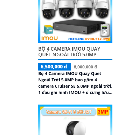
BỘ 4 CAMERA IMOU QUAY
QUÉT NGOÀI TRỜI 5.0MP
6,500,000 ₫
8,000,000 ₫
Bộ 4 Camera IMOU Quay Quét
Ngoài Trời 5.0MP bao gồm 4
camera Cruiser SE 5.0MP ngoài trời,
1 đầu ghi hình IMOU + ổ cứng lưu
trữ 500GB, 1 bộ chia tín hiệu
chuyên dụng cho camera