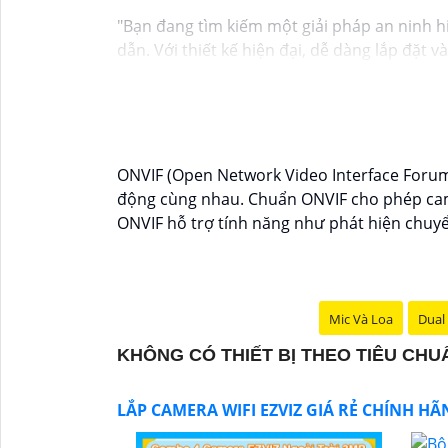
"Bạn đang tìm kiếm một giải pháp an ninh h
dẫn. Với thiết kế hiện đại, dễ dàng lắp đặt 
mọi nơi chỉ bằng một chiếc điện thoại thôn
Không chỉ vậy, sản phẩm cũng mang lại chất
Đừng bỏ lỡ cơ hội sở hữu Camera Wifi Ezviz 
Hy vọng đoạn văn trên sẽ giúp bạn trong việ
ONVIF (Open Network Video Interface Forum) 
động cùng nhau. Chuẩn ONVIF cho phép came
ONVIF hỗ trợ tính năng như phát hiện chuyển
Mic Và Loa
Dual 
KHÔNG CÓ THIẾT BỊ THEO TIÊU CH
LẮP CAMERA WIFI EZVIZ GIÁ RẺ CHÍNH H