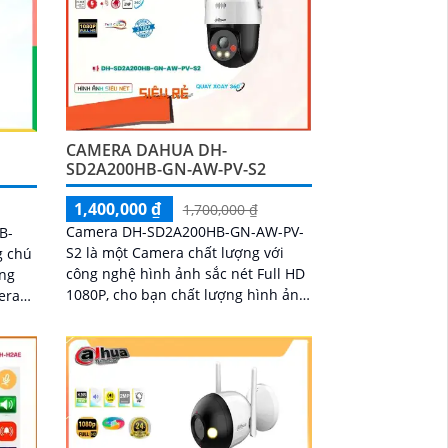
CAMERA DAHUA DH-
SD2A200HB-GN-AW-PV-S2
1,400,000 ₫
1,700,000 ₫
Camera DH-SD2A200HB-GN-AW-PV-
B-
S2 là một Camera chất lượng với
g chú
công nghệ hình ảnh sắc nét Full HD
1080P, cho bạn chất lượng hình ảnh
era
tuyệt vời cả ban ngày lẫn ban đêm.
ảnh
Ấn tượng ơn với những thông số là
ện
camera này có khả năng hiển thị
hình ảnh màu sắc đầy đủ trong
khoảng cách 30m vào ban đêm