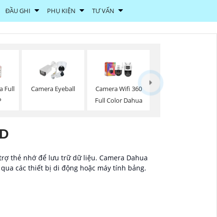
ĐẦU GHI
PHỤ KIỆN
TƯ VẤN
 Full
Camera Eyeball
Camera Wifi 360
P
Full Color Dahua
HD
 trợ thẻ nhớ để lưu trữ dữ liệu. Camera Dahua
 qua các thiết bị di động hoặc máy tính bảng.