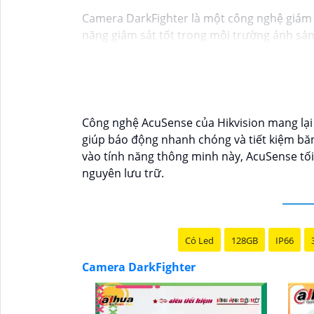
Camera DarkFighter là một công nghệ giám s
năng giám sát tốt trong môi trường ánh sáng
ngay cả trong điều kiện ánh sáng yếu. Công 
phép bạn nhìn rõ ràng vào ban đêm mà kh
Công nghệ AcuSense của Hikvision mang lại
giúp báo động nhanh chóng và tiết kiệm băn
vào tính năng thông minh này, AcuSense tối
nguyên lưu trữ.
Có Led
128GB
IP66
Camera DarkFighter