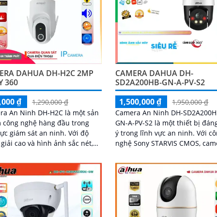
ERA DAHUA DH-H2C 2MP
CAMERA DAHUA DH-
Y 360
SD2A200HB-GN-A-PV-S2
,000 ₫
1,500,000 ₫
1,290,000 ₫
1,950,000 ₫
ra An Ninh DH-H2C là một sản
Camera An Ninh DH-SD2A200H
 công nghệ hàng đầu trong
GN-A-PV-S2 là một thiết bị đán
ực giám sát an ninh. Với độ
ý trong lĩnh vực an ninh. Với công
giải cao và hình ảnh sắc nét,
nghệ Sony STARVIS CMOS, cam
a này giúp bạn quan sát mọi
này mang lại chất lượng hình 
ộ và ghi lại mọi diễn biến trong
tuyệt vời ngay cả trong điều ki
ực được bảo vệ
ánh sáng yếu