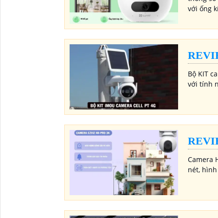
với ống 
REVI
Bộ KIT c
với tính 
REVI
Camera H8
nét, hình