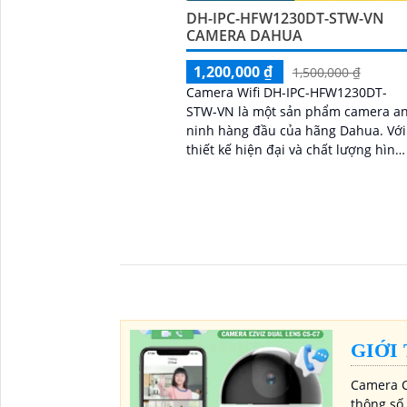
DH-IPC-HFW1230DT-STW-VN
CAMERA DAHUA
1,200,000 ₫
1,500,000 ₫
Camera Wifi DH-IPC-HFW1230DT-
STW-VN là một sản phẩm camera a
ninh hàng đầu của hãng Dahua. Với
thiết kế hiện đại và chất lượng hình
ảnh chất lượng cao, camera này là
lựa chọn lý tưởng cho việc giám sát
và bảo vệ nhà ở, cửa hàng, văn
phòng và nhiều nơi khác
GIỚI
Camera C
thông số 