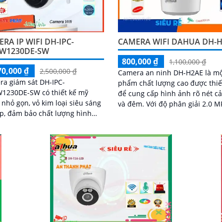
RA IP WIFI DH-IPC-
CAMERA WIFI DAHUA DH-
W1230DE-SW
800,000 ₫
1,100,000 ₫
70,000 ₫
2,500,000 ₫
Camera an ninh DH-H2AE là mộ
a giám sát DH-IPC-
phẩm chất lượng cao được thiế
1230DE-SW có thiết kế mỹ
để cung cấp hình ảnh rõ nét c
 nhỏ gọn, vỏ kim loại siêu sáng
và đêm. Với độ phân giải 2.0 MP,
p, đảm bảo chất lượng hình
camera này cho phép bạn xem
 HD 1080P. Sử dụng công
được...
hình ảnh IP Wifi,...