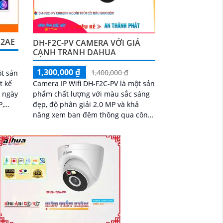
H2AE
DH-F2C-PV CAMERA VỚI GIÁ
CẠNH TRANH DAHUA
1,300,000 ₫
1,400,000 ₫
t sản
Camera IP Wifi DH-F2C-PV là một sản
t kế
phẩm chất lượng với màu sắc sáng
ả ngày
đẹp, độ phân giải 2.0 MP và khả
năng xem ban đêm thông qua công
nghệ hồng ngoại 30m