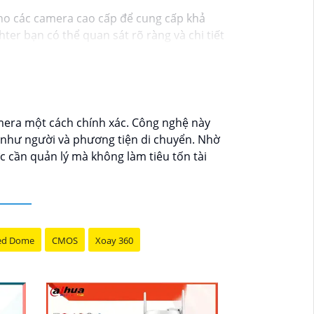
cho các camera cao cấp để cung cấp khả
er bạn có thể quan sát rõ ràng và chi tiết
àu sắc chính xác và hình ảnh sắc nét, cho
mera một cách chính xác. Công nghệ này
 như người và phương tiện di chuyển. Nhờ
 cần quản lý mà không làm tiêu tốn tài
ed Dome
CMOS
Xoay 360