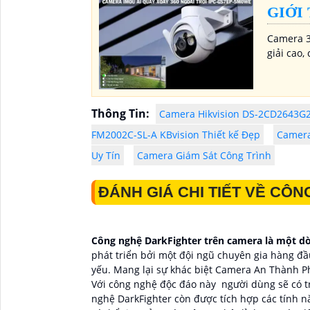
GIỚI
Camera 3
giải cao,
Thông Tin:
Camera Hikvision DS-2CD2643G2
FM2002C-SL-A KBvision Thiết kế Đẹp
Camera
Uy Tín
Camera Giám Sát Công Trình
ĐÁNH GIÁ CHI TIẾT VỀ C
Công nghệ DarkFighter trên camera là một d
phát triển bởi một đội ngũ chuyên gia hàng đ
yếu. Mang lại sự khác biệt Camera An Thành Ph
Với công nghệ độc đáo này người dùng sẽ có tr
nghệ
DarkFighter còn được tích hợp các tính 