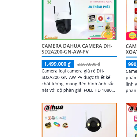
CAMERA DAHUA CAMERA DH-
CAM
SD2A200-GN-AW-PV
XOA
1,499,000 ₫
990
2,667,000 ₫
Camera loại camera giá rẻ DH-
Came
SD2A200-GN-AW-PV được thiết kế
phẩm
chất lượng, mang đến hình ảnh sắc
lĩnh v
nét với độ phân giải FULL HD 1080P.
phân 
Ấn tượng ơn với những thông số là
camer
Camera có khả...
góc đ
khu v
'