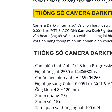
có thể tin tưởng vào công nghệ đỉnh cao này đ
THÔNG SỐ CAMERA DARK
Camera DarkFighter là sự lựa chọn hàng đầu ch
0.001 Lux @(F1.6, AGC ON)
Camera DarkFighter 
vẫn hoạt động tốt với 0 Lux with IR, mang lại 
Với tính năng thông minh như nhận diện khuôn 
THÔNG SỐ CAMERA DARKF
- Cảm biến hình ảnh: 1/2.5 inch Progress
- Độ phân giải: 2560 × 1440@30fps.
- Chuẩn nén hình ảnh: H.265+/H.265.
- Độ nhạy sáng: Color: 0.005 Lux @(F1.6, A
- Ống kính: 4.8 ~ 120 mm.
- Zoom quang: 25x.
- Zoom số: 16x.
- Tầm quan sát hồng ngoại: 100 mét.