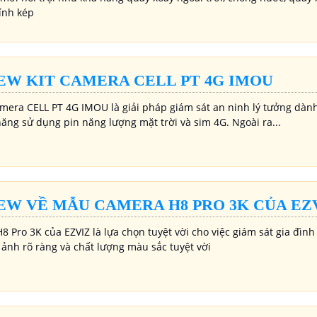
kính kép
EW KIT CAMERA CELL PT 4G IMOU
amera CELL PT 4G IMOU là giải pháp giám sát an ninh lý tưởng dàn
năng sử dụng pin năng lượng mặt trời và sim 4G. Ngoài ra...
EW VỀ MẪU CAMERA H8 PRO 3K CỦA EZ
 Pro 3K của EZVIZ là lựa chọn tuyệt vời cho việc giám sát gia đình
 ảnh rõ ràng và chất lượng màu sắc tuyệt vời