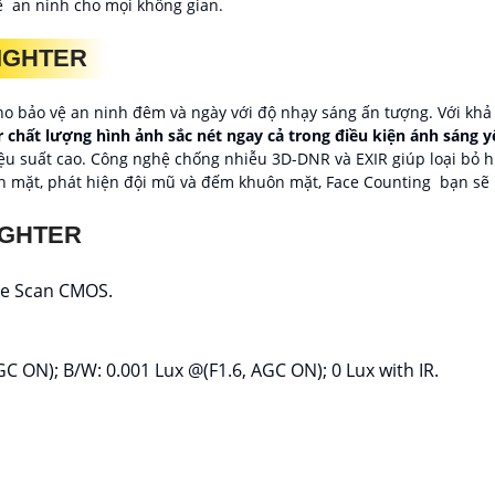
ể an ninh cho mọi không gian.
FIGHTER
o bảo vệ an ninh đêm và ngày với độ nhạy sáng ấn tượng. Với khả 
chất lượng hình ảnh sắc nét ngay cả trong điều kiện ánh sáng y
hiệu suất cao. Công nghệ chống nhiễu 3D-DNR và EXIR giúp loại bỏ 
mặt, phát hiện đội mũ và đếm khuôn mặt, Face Counting bạn sẽ kh
IGHTER
ive Scan CMOS.
GC ON); B/W: 0.001 Lux @(F1.6, AGC ON); 0 Lux with IR.