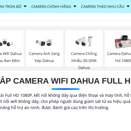
RA TRỌN BỘ
CAMERA CHÍNH HÃNG
CAMERA THEO NHU CẦU
a Wifi Dahua
Camera Ánh Sáng
Camera Chống
Camera Dahua
àu Ban Đêm
Kép Dahua
Nhiễu 3D-DNR
Hd 1080
Dahua
ẮP CAMERA WIFI DAHUA FULL 
i Full HD 1080P, kết nối không dây qua điện thoại và máy tính, hỗ
t nối wifi không dây, cho phép người dùng giám sát từ xa hiệu quả
năng hỗ trợ an ninh, được đánh giá cao trên thị trường.