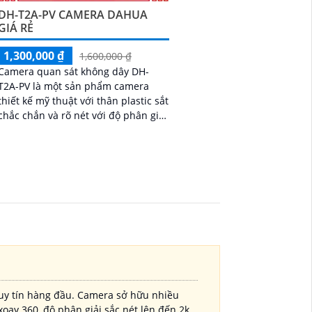
DH-T2A-PV CAMERA DAHUA
GIÁ RẺ
1,300,000 ₫
1,600,000 ₫
Camera quan sát không dây DH-
T2A-PV là một sản phẩm camera
thiết kế mỹ thuật với thân plastic sắt
chắc chắn và rõ nét với độ phân giải
FULL HD 1080P. Sản phẩm này
không chỉ giúp...
uy tín hàng đầu. Camera sở hữu nhiều
xoay 360, độ phân giải sắc nét lên đến 2k