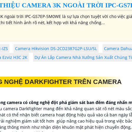
 THIỆU CAMERA 3K NGOÀI TRỜI IPC-GS
K ngoài trời IPC-GS7EP-5M0WE là sự lựa chọn tuyệt vời cho việc gi
 chi tiết hình ảnh rõ nét, kết hợp với khả năng chống...
-IZS
Camera Hikvision DS-2CD2387G2P-LSU/SL
Camera Dahua
 Ezviz H3C 2K
Dự Án Lắp Camera Nhà Xưởng Sản Xuất Chúng Tô
ÔNG NGHỆ DARKFIGHTER TRÊN CAMERA
òng camera có công nghệ đột phá giám sát ban đêm đáng nhấn mạ
ầu camera DarkFighter mang đến khả năng quan sát rõ nét màu sắc 
át có thể nhận biết camera hoạt động hiệu quả vào cả ban ngày lẫ
ải nghiệm giám sát tốt hơn giúp nâng cao hiệu quả trong việc bảo
năng thông minh như nhận diện khuôn mặt phát hiện chuyển động,