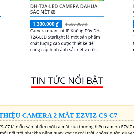
DH-T2A-LED CAMERA DAHUA
SẮC NÉT ۞
1,300,000 ₫
1,600,000 ₫
Camera quan sát IP Không Dây DH-
n
T2A-LED Starlight là một sản phẩm
chất lượng cao được thiết kế để
cung cấp hình ảnh sắc nét và rõ
ràng, đặc biệt là trong điều kiện ánh
sáng yếu...
TIN TỨC NỔI BẬT
 THIỆU CAMERA 2 MẮT EZVIZ CS-C7
S-C7 là mẫu sản phẩm mới ra mắt của thương hiệu camera EZVIZ 
mới nổi trội như khả năng quay xoay ngoài trời, chống nước, quay 