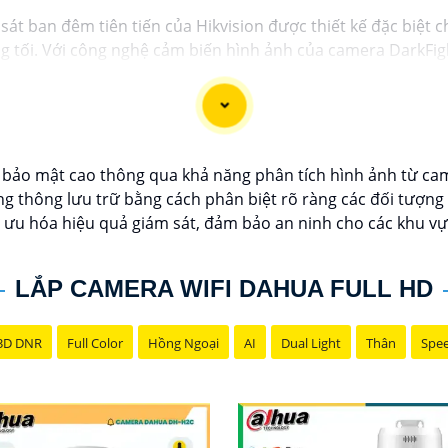
át ban đêm tiên tiến của Hikvision được thiết kế đặc biệt 
 tối. Với công nghệ cảm biến hình ảnh của camera DarkFight
nghệ DarkFighter của Hikvision cung cấp khả năng tái tạo m
ông cần ánh sáng phụ.
 bảo mật cao thông qua khả năng phân tích hình ảnh từ ca
g thông lưu trữ bằng cách phân biệt rõ ràng các đối tượng
 ưu hóa hiệu quả giám sát, đảm bảo an ninh cho các khu vực
LẮP CAMERA WIFI DAHUA FULL HD
3D DNR
Full Color
Hồng Ngoại
AI
Dual Light
Thân
Spe