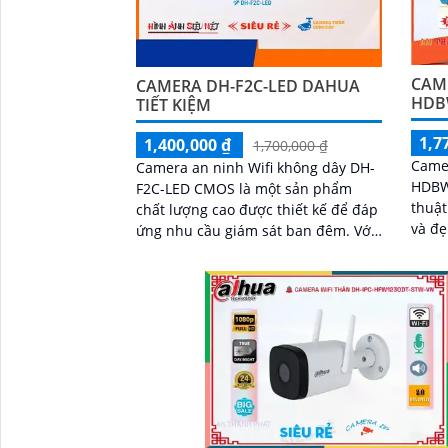
CAME
CAMERA DH-F2C-LED DAHUA
HDB
TIẾT KIỆM
1,7
1,400,000 ₫
1,700,000 ₫
Camer
Camera an ninh Wifi không dây DH-
HDBW
F2C-LED CMOS là một sản phẩm
thuật
chất lượng cao được thiết kế để đáp
và đẹ
ứng nhu cầu giám sát ban đêm. Với
ảnh FULL
tính năng hồng ngoại 30m, camera
nghệ 
có khả năng giám sát và ghi lại hình
ảnh chất lượng, rõ nét cả ngày và
đêm