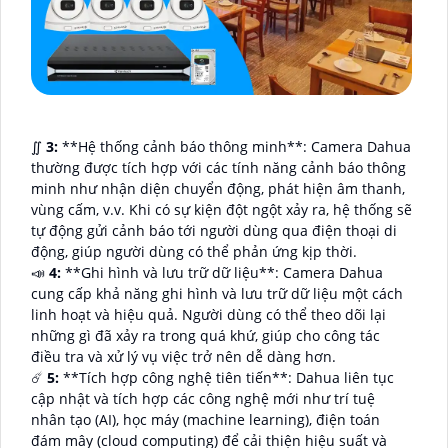
∬
3:
**Hệ thống cảnh báo thông minh**: Camera Dahua
thường được tích hợp với các tính năng cảnh báo thông
minh như nhận diện chuyển động, phát hiện âm thanh,
vùng cấm, v.v. Khi có sự kiện đột ngột xảy ra, hệ thống sẽ
tự động gửi cảnh báo tới người dùng qua điện thoại di
động, giúp người dùng có thể phản ứng kịp thời.
📣
4:
**Ghi hình và lưu trữ dữ liệu**: Camera Dahua
cung cấp khả năng ghi hình và lưu trữ dữ liệu một cách
linh hoạt và hiệu quả. Người dùng có thể theo dõi lại
những gì đã xảy ra trong quá khứ, giúp cho công tác
điều tra và xử lý vụ việc trở nên dễ dàng hơn.
☄️
5:
**Tích hợp công nghệ tiên tiến**: Dahua liên tục
cập nhật và tích hợp các công nghệ mới như trí tuệ
nhân tạo (AI), học máy (machine learning), điện toán
đám mây (cloud computing) để cải thiện hiệu suất và