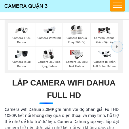
Camera TIOC
Camera WizMind
Camera Dahua
Camera Dahua
Dahua
Xoay 360 Độ
Phân Biệt Xe
Camera Ip 4k
Camera 360 Bao
Camera 2K Siêu
Camera Ip Thân
Dahua
Động Dahua
Nét Dahua
Full Color Dahua
LẮP CAMERA WIFI DAHUA
FULL HD
Camera wifi Dahua 2.0MP ghi hình với độ phân giải Full HD
1080P, kết nối không dây qua điện thoại và máy tính, hỗ trợ
thẻ nhớ để lưu trữ dữ liệu. Camera Dahua giúp việc lắp đặt
camera trở nên đơn giản nhờ kết nối wifi không dây, cho