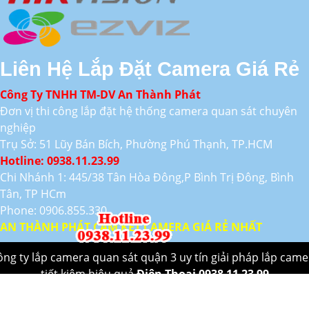
Liên Hệ Lắp Đặt Camera Giá Rẻ
Công Ty TNHH TM-DV An Thành Phát
Đơn vị thi công lắp đặt hệ thống camera quan sát chuyên
nghiệp
Trụ Sở: 51 Lũy Bán Bích, Phường Phú Thạnh, TP.HCM
Hotline: 0938.11.23.99
Chi Nhánh 1: 445/38 Tân Hòa Đông,P Bình Trị Đông, Bình
Tân, TP HCm
Phone: 0906.855.330
AN THÀNH PHÁT CAM KẾT CAMERA GIÁ RẺ NHẤT
ông ty lắp camera quan sát quận 3 uy tín giải pháp lắp came
tiết kiệm hiệu quả
Điên Thoại 0938 11 23 99