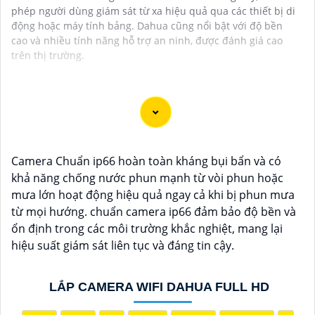
phép người dùng giám sát từ xa hiệu quả qua các thiết bị di
động hoặc máy tính bảng. Dahua cũng nổi bật với độ bền
cao và nhiều tính năng hỗ trợ an ninh, được đánh giá cao
trên thị trường.
Dạ chắc chắn, đây là tư vấn của tôi về Camera Dahua
chính hãng giá rẻ và chất lượng:
Camera Chuẩn ip66 hoàn toàn kháng bụi bẩn và có
1:
Camera Dahua là một thương hiệu nổi tiếng về sản
khả năng chống nước phun mạnh từ vòi phun hoặc
phẩm an ninh và giám sát.⚒
2:
Để Hoàn toàn tin cậy
mưa lớn hoạt động hiệu quả ngay cả khi bị phun mưa
mua Camera Dahua chính hãng, bạn nên mua từ các
từ mọi hướng. chuẩn camera ip66 đảm bảo độ bền và
cửa hàng uy tín hoặc các đại lý chính thức của
ổn định trong các môi trường khắc nghiệt, mang lại
Dahua.☄️
3:
Mức giá của Camera Dahua có thể thay
hiệu suất giám sát liên tục và đáng tin cậy.
đổi tùy vào model và chức năng của camera. Bạn nên
tìm hiểu kỹ trước khi đầu tư.🎖️
4:
Chất lượng của
Camera Dahua được đánh giá cao với độ phân giải
LẮP CAMERA WIFI DAHUA FULL HD
cao, tính năng thông minh và độ tin cậy.💖
5:
Nếu bạn