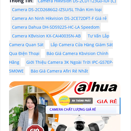
Thông Tin:
Camera Hikvision DS-2CD1123G0-IUF (C)
Camera DS-2CD2686G2-IZSU/SL Thân Kim loại
Camera An Ninh Hikvision DS-2CE72DFT-F Giá rẻ
Camera Dahua DH-SD59225-HC-LA Speedom
Camera KBvision KX-CAi4003SN-AB
Tư Vấn Lắp
Camera Quan Sát
Lắp Camera Cửa Hàng Giám Sát
Qua Điện Thoại
Báo Giá Camera Kbvision Chính
Hãng
Giới Thiệu Camera 3K Ngoài Trời IPC-GS7EP-
5M0WE
Báo Giá Camera Afiri Rẻ Nhất