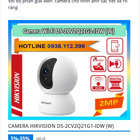
Với độ phân giải 4MP, camera cho hình ảnh sắc nét và rõ
ràng
CAMERA HIKVISION DS-2CV2Q21G1-IDW (W)
5%-35%
00 ₫