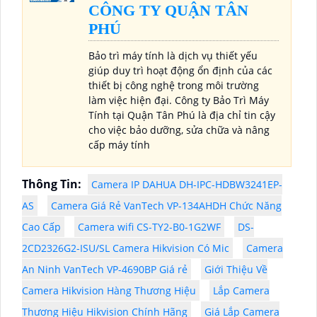
CÔNG TY QUẬN TÂN
PHÚ
Bảo trì máy tính là dịch vụ thiết yếu
giúp duy trì hoạt động ổn định của các
thiết bị công nghệ trong môi trường
làm việc hiện đại. Công ty Bảo Trì Máy
Tính tại Quận Tân Phú là địa chỉ tin cậy
cho việc bảo dưỡng, sửa chữa và nâng
cấp máy tính
Thông Tin:
Camera IP DAHUA DH-IPC-HDBW3241EP-
AS
Camera Giá Rẻ VanTech VP-134AHDH Chức Năng
Cao Cấp
Camera wifi CS-TY2-B0-1G2WF
DS-
2CD2326G2-ISU/SL Camera Hikvision Có Mic
Camera
An Ninh VanTech VP-4690BP Giá rẻ
Giới Thiệu Về
Camera Hikvision Hàng Thương Hiệu
Lắp Camera
Thương Hiệu Hikvision Chính Hãng
Giá Lắp Camera