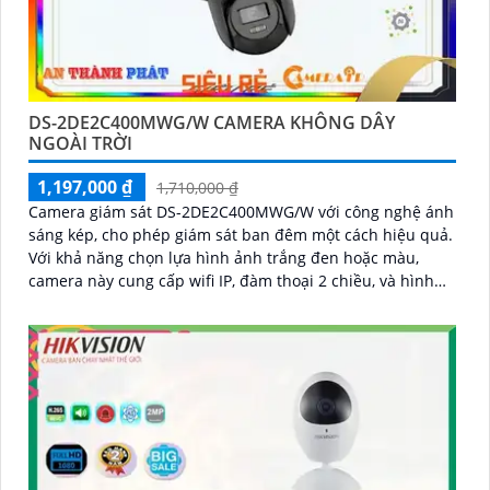
DS-2DE2C400MWG/W CAMERA KHÔNG DÂY
NGOÀI TRỜI
1,197,000 ₫
1,710,000 ₫
Camera giám sát DS-2DE2C400MWG/W với công nghệ ánh
sáng kép, cho phép giám sát ban đêm một cách hiệu quả.
Với khả năng chọn lựa hình ảnh trắng đen hoặc màu,
camera này cung cấp wifi IP, đàm thoại 2 chiều, và hình
ảnh sắc nét với chip HYBRID