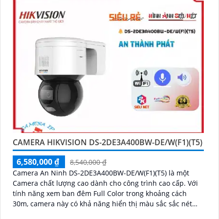
Cảm ơn bạn đã tin tưởng và chọn lựa dịch vụ của
chúng tôi!
Hi vọng bạn sẽ tìm thấy mẫu văn bản này phát huy
được nhiều tính năng. Nếu cần thêm sự hỗ trợ, đừng
ngần ngại để lại câu hỏi Cung cấp cho công trình!
CAMERA HIKVISION DS-2DE3A400BW-DE/W(F1)(T5)
6,580,000 ₫
8,540,000 ₫
Camera An Ninh DS-2DE3A400BW-DE/W(F1)(T5) là một
'
Camera chất lượng cao dành cho công trình cao cấp. Với
tính năng xem ban đêm Full Color trong khoảng cách
30m, camera này có khả năng hiển thị màu sắc sắc nét
vào ban đêm