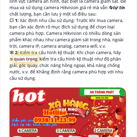
lĩnh vực camera an ninh, đặc biệt là camera giám sát. Để
mua và sử dụng camera Hikvision giá rẻ mà vẫn 🔄
tự tin
chất lượng, bạn cần lưu ý một số điều sau:
💥
1:
Xác định nhu cầu sử dụng: Trước khi mua camera,
bạn cần xác định rõ mục đích sử dụng để chọn loại
camera phù hợp. Camera Hikvision có nhiều dòng sản
phẩm khác nhau như camera giám sát trong nhà, ngoài
trời, camera IP, camera analog, camera wifi, v.v.
🕸️
2:
Kiểm tra cấu hình kỹ thuật: Khi chọn camera, hãy
☣️
quan trọng
kiểm tra cấu hình kỹ thuật như độ phân
giải, góc quay, chức năng hồng ngoại, khả năng chống
nước, v.v. để Khẳng định rằng camera phù hợp với nhu
cầu sử dụng.