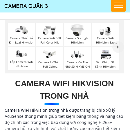
Camera Thiết Kế
Camera Wifi 360
Camera Starlight
Camera Wifi
Kim Loại Hikvision
Full Color Hik
Hikvision
Hikvision Báo
Động
Lắp Camera Wifi
Camera Ip Thân
Camera Có Thẻ
Đầu Ghi Ip 32
Hikvision
Full Color
Nhớ SD HIKVISION
Kênh Hikvision
Hikvision
CAMERA WIFI HIKVISION
TRONG NHÀ
Camera WiFi Hikvision trong nhà được trang bị chip xử lý
AcuSense thông minh giúp tiết kiệm băng thông và nâng cao
độ chính xác trong việc báo động với công nghệ H.265+
camera hỗ trợ ghi hình với chất lượng cao mà vẫn tiết kiệm