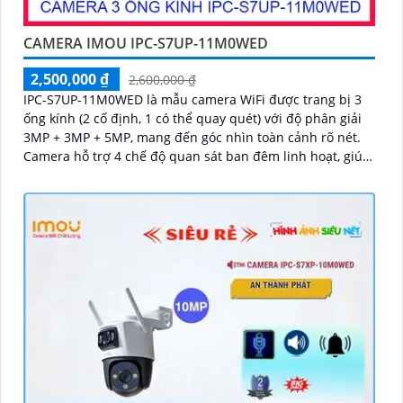
CAMERA IMOU IPC-S7UP-11M0WED
2,500,000 ₫
2,600,000 ₫
IPC-S7UP-11M0WED là mẫu camera WiFi được trang bị 3
ống kính (2 cố định, 1 có thể quay quét) với độ phân giải
3MP + 3MP + 5MP, mang đến góc nhìn toàn cảnh rõ nét.
Camera hỗ trợ 4 chế độ quan sát ban đêm linh hoạt, giúp
giám sát hiệu quả trong mọi điều kiện ánh sáng