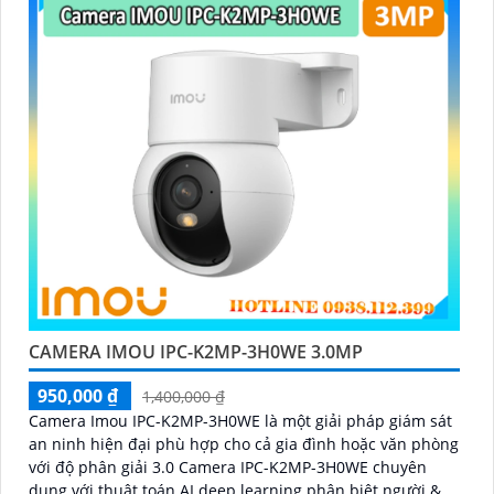
CAMERA IMOU IPC-K2MP-3H0WE 3.0MP
950,000 ₫
1,400,000 ₫
Camera Imou IPC-K2MP-3H0WE là một giải pháp giám sát
an ninh hiện đại phù hợp cho cả gia đình hoặc văn phòng
với độ phân giải 3.0 Camera IPC-K2MP-3H0WE chuyên
dụng với thuật toán AI deep learning phân biệt người &