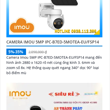
CAMERA IMOU 5MP IPC-B7ED-5MOTEA-EU/FSP14
5%-35%
2,090,000 ₫
Camera Imou 5MP IPC-B7ED-5MOTEA-EU/FSP14 mang đến
hình ảnh 2880 x 1620 rõ nét cùng ống kính 3. 6mm và
zoom số 8x. Hệ thống quay quét ngang 340° dọc 90° loại
bỏ điểm mù