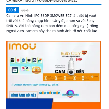
CAMERA IMOU IPC-S6DP-3M0WEB-E27
00 ₫
00 ₫
Camera An Ninh IPC-S6DP-3M0WEB-E27 là thiết bị vượt
trội với khả năng chụp hình sáng đẹp hơn so với Sony
SNR1s. Với khả năng xem ban đêm qua công nghệ Hồng
Ngoại 20m, camera này cho ra hình ảnh rõ nét, chất lượng
cao cả trong sáng và tối