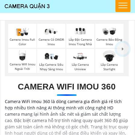
Lắp Đặt Camera
Camera Imou Full
Camera Có DWDR
Camera Báo Động
Imou Trong Nhà
Color
Imou
Imou
Camera Wifi Imou
Lắp Camera Siêu
Lắp Camera
Lắp Camera
Ngoài Trời
Nhạy Sáng Imou
Uniview
Starlight
CAMERA WIFI IMOU 360
Camera WiFi Imou 360 là dòng camera gia đình giá rẻ tích
hợp nhiều tính năng AI thông minh với công nghệ HD
camera mang lại hình ảnh sắc nét và giám sát chất lượng
cao. Đặc biệt camera hỗ trợ tính năng quay quét 360 độ giúp
giám sát toàn cảnh mà không có góc chết. Trang bị trục quay
linh hoạt người dùng có thể dễ dàng điều khiển và xoay lên,