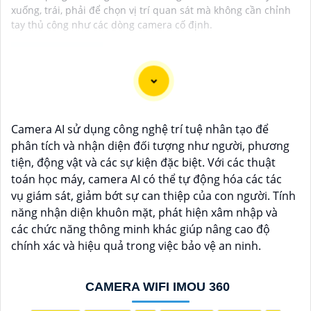
xuống, trái, phải để chọn vị trí quan sát mà không cần chỉnh
tay thủ công như các dòng camera cố định.
Dưới đây là 5 lý do để bạn chọn lắp Camera Wifi Imou
giá rẻ:
Camera AI sử dụng công nghệ trí tuệ nhân tạo để
🌙
1:
Giá cả phải chăng: Camera Wifi Imou cung cấp
phân tích và nhận diện đối tượng như người, phương
các tính năng hiện đại như quan sát từ xa, báo động
tiện, động vật và các sự kiện đặc biệt. Với các thuật
chuyển động, và chất lượng hình ảnh tốt mà vẫn có
toán học máy, camera AI có thể tự động hóa các tác
mức giá hấp dẫn.
vụ giám sát, giảm bớt sự can thiệp của con người. Tính
➲
2:
Dễ dàng lắp đặt: Camera Imou được thiết kế dễ
năng nhận diện khuôn mặt, phát hiện xâm nhập và
dàng lắp đặt, bạn có thể tự cài đặt và sử dụng mà
các chức năng thông minh khác giúp nâng cao độ
không cần phải thuê dịch vụ chuyên nghiệp.
chính xác và hiệu quả trong việc bảo vệ an ninh.
💬
3:
Độ tin cậy cao: Sản phẩm của Imou được sản
xuất bởi một trong những công ty hàng đầu trong lĩnh
vực an ninh và giám sát, vì vậy bạn có thể tin tưởng
CAMERA WIFI IMOU 360
vào chất lượng của sản phẩm.