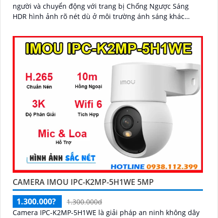
người và chuyển động với trang bị Chống Ngược Sáng
HDR hình ảnh rõ nét dù ở môi trường ánh sáng khác
nhau công nghệ xử lý hình ảnh thiếu sáng có màu ban
đêm mang lại hình ảnh sắc nét
CAMERA IMOU IPC-K2MP-5H1WE 5MP
1.300.000?
1.300.000d
Camera IPC-K2MP-5H1WE là giải pháp an ninh không dây