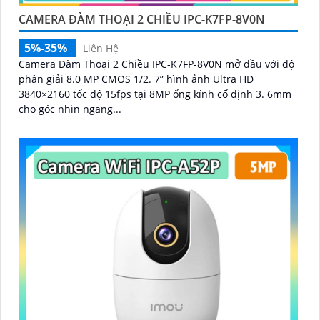
CAMERA ĐÀM THOẠI 2 CHIỀU IPC-K7FP-8V0N
5%-35%
Liên Hệ
Camera Đàm Thoại 2 Chiều IPC-K7FP-8V0N mở đầu với độ
phân giải 8.0 MP CMOS 1/2. 7” hình ảnh Ultra HD
3840×2160 tốc độ 15fps tại 8MP ống kính cố định 3. 6mm
cho góc nhìn ngang...