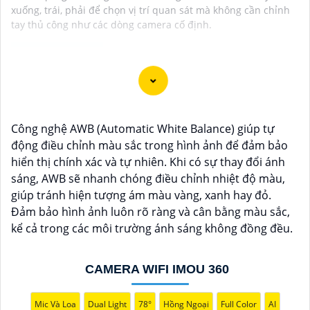
xuống, trái, phải để chọn vị trí quan sát mà không cần chỉnh
tay thủ công như các dòng camera cố định.
"Camera wifi 360 với độ phân giải cao, vượt trội, mang
đến hình ảnh sắc nét và rõ ràng giúp bạn giám sát mọi
Công nghệ AWB (Automatic White Balance) giúp tự
góc độ của không gian một cách dễ dàng. Với khả
động điều chỉnh màu sắc trong hình ảnh để đảm bảo
năng xoay 360 độ, camera sẽ ghi lại mọi diễn biến
hiển thị chính xác và tự nhiên. Khi có sự thay đổi ánh
trong phạm vi quét mà không bỏ sót bất kỳ chi tiết
sáng, AWB sẽ nhanh chóng điều chỉnh nhiệt độ màu,
nào. Cài đặt và sử dụng camera qua kết nối wifi cũng
giúp tránh hiện tượng ám màu vàng, xanh hay đỏ.
rất tiện lợi, bạn có thể theo dõi từ xa thông qua ứng
Đảm bảo hình ảnh luôn rõ ràng và cân bằng màu sắc,
dụng di động một cách đơn giản. Camera wifi 360 là sự
kể cả trong các môi trường ánh sáng không đồng đều.
lựa chọn hoàn hảo để bảo vệ nhà cửa, văn phòng
hoặc cửa hàng của bạn 24/7 mà không phải lo lắng về
chất lượng hình ảnh. Hãy trải nghiệm công nghệ hiện
CAMERA WIFI IMOU 360
đại và an ninh tối ưu với Camera wifi 360 hình ảnh sắc
nét của chúng tôi ngay hôm nay!"
Mic Và Loa
Dual Light
78°
Hồng Ngoại
Full Color
AI