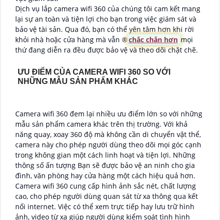
Dịch vụ lắp camera wifi 360 của chúng tôi cam kết mang
lại sự an toàn và tiện lợi cho bạn trong việc giám sát và
bảo vệ tài sản. Qua đó, bạn có thể yên tâm hơn khi rời
khỏi nhà hoặc cửa hàng mà vẫn ®️
chắc chắn hơn
mọi
thứ đang diễn ra đều được bảo vệ và theo dõi chặt chẽ.
ƯU ĐIỂM CỦA CAMERA WIFI 360 SO VỚI
NHỮNG MẪU SẢN PHẨM KHÁC
Camera wifi 360 đem lại nhiều ưu điểm lớn so với những
mẫu sản phẩm camera khác trên thị trường. Với khả
năng quay, xoay 360 độ mà không cần di chuyển vật thể,
camera này cho phép người dùng theo dõi mọi góc cạnh
trong không gian một cách linh hoạt và tiện lợi. Những
thông số ấn tượng Bạn sẽ được bảo vệ an ninh cho gia
đình, văn phòng hay cửa hàng một cách hiệu quả hơn.
Camera wifi 360 cung cấp hình ảnh sắc nét, chất lượng
cao, cho phép người dùng quan sát từ xa thông qua kết
nối internet. Việc có thể xem trực tiếp hay lưu trữ hình
ảnh, video từ xa giúp người dùng kiểm soát tình hình