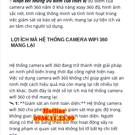
✨
Nhận xét những ưu điểm của thiết bị
ưu điểm của
camera wifi 360 nằm ở khả năng xoay 360 độ, hình ảnh
sắc nét, tính năng thông minh và tính linh hoạt trong
việc giám sát và bảo vệ an ninh, mang lại sự tiện ích và
an tâm cho người sử dụng.
LỢI ÍCH MÀ HỆ THỐNG CAMERA WIFI 360
MANG LẠI
Hệ thống camera wifi 360 đang trở thành một giải pháp
an ninh phổ biến trong thời đại công nghệ hiện nay.
Việc sử dụng camera wifi 360 không chỉ giúp giám sát an
ninh một cách hiệu quả mà còn mang lại rất nhiều lợi
ích khác. Dưới đây là một số lợi ích mà hệ thống camera
wifi 360 có thể mang lại:
🛰
1:
**Giám sát an ninh toàn diện:** Hệ thống camera
wifi 360 cho phép quản lý và giám sát mọi góc độ trong
không gian được lắp đặt một cách toàn diện. Người
dùng có thể dễ dàng theo dõi mọi hoạt động xảy ra
trong phạm vi quan sát mà không bỏ lỡ bất kỳ chi tiết
nào.