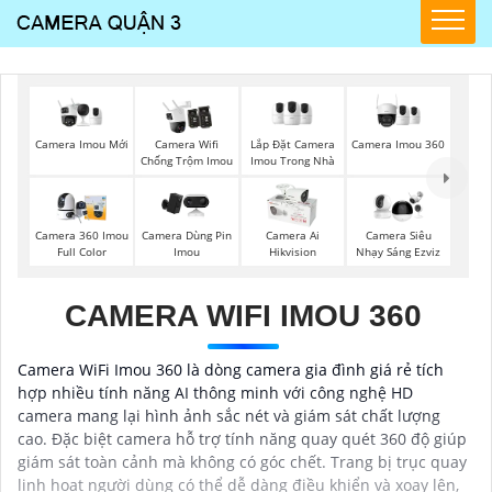
Camera Imou Mới
Lắp Đặt Camera
Camera Imou 360
Camera Wifi
Imou Trong Nhà
Chống Trộm Imou
Camera 360 Imou
Camera Dùng Pin
Camera Ai
Camera Siêu
Full Color
Imou
Hikvision
Nhạy Sáng Ezviz
CAMERA WIFI IMOU 360
Camera WiFi Imou 360 là dòng camera gia đình giá rẻ tích
hợp nhiều tính năng AI thông minh với công nghệ HD
camera mang lại hình ảnh sắc nét và giám sát chất lượng
cao. Đặc biệt camera hỗ trợ tính năng quay quét 360 độ giúp
giám sát toàn cảnh mà không có góc chết. Trang bị trục quay
linh hoạt người dùng có thể dễ dàng điều khiển và xoay lên,