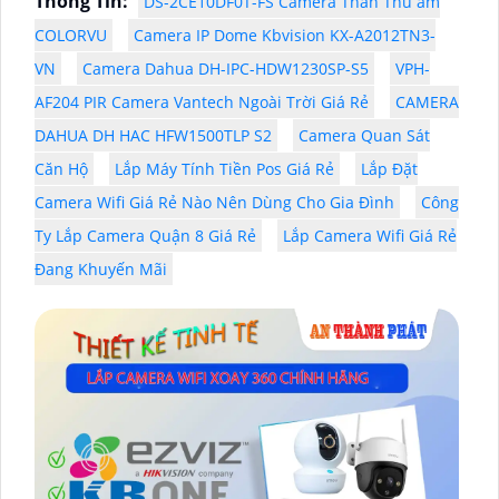
Thông Tin:
DS-2CE10DF0T-FS Camera Thân Thu âm
COLORVU
Camera IP Dome Kbvision KX-A2012TN3-
VN
Camera Dahua DH-IPC-HDW1230SP-S5
VPH-
AF204 PIR Camera Vantech Ngoài Trời Giá Rẻ
CAMERA
DAHUA DH HAC HFW1500TLP S2
Camera Quan Sát
Căn Hộ
Lắp Máy Tính Tiền Pos Giá Rẻ
Lắp Đặt
Camera Wifi Giá Rẻ Nào Nên Dùng Cho Gia Đình
Công
Ty Lắp Camera Quận 8 Giá Rẻ
Lắp Camera Wifi Giá Rẻ
Đang Khuyến Mãi