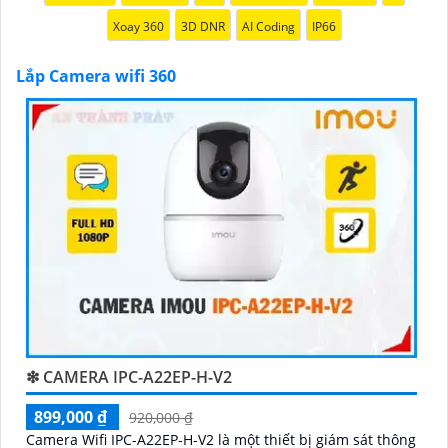
Xoay 360
3D DNR
AI Coding
IP66
Lắp Camera wifi 360
'
❇ CAMERA IPC-A22EP-H-V2
899,000 ₫
920,000 ₫
Camera Wifi IPC-A22EP-H-V2 là một thiết bị giám sát thông