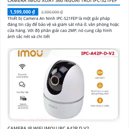
CAMERA IMOU XOAY 360 NGOÀI TRỜI IPC-S21FEP
1,599,000 ₫
2,300,000 ₫
Thiết bị Camera An Ninh IPC-S21FEP là một giải pháp
đáng tin cậy để bảo vệ và giám sát nhà ở, văn phòng hoặc
cửa hàng. Với độ phân giải cao 2MP, nó cung cấp hình
ảnh sắc nét và chi tiết
CAMERA IP WIFI IMOU IPC A42P D V2