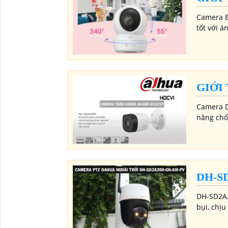
Camera E
tốt với 
'
GIỚI
Camera D
năng chố
DH-S
DH-SD2A2
bụi, chịu