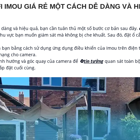
I IMOU GIÁ RẺ MỘT CÁCH DỄ DÀNG VÀ H
ễ dàng và hiệu quả, bạn cần tuân thủ một số bước cơ bản sau đây.
hu vực bạn muốn giám sát mà không bị che khuất. Sau đó, đặt ổ cắ
ủa bạn bằng cách sử dụng ứng dụng điều khiển của Imou trên điện 
 mạng cho camera.
chỉnh hướng và góc quay của camera để
🔄
tin tưởng
quan sát toàn bộ
lắp đặt cuối cùng.