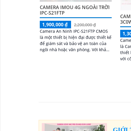
CAMERA IMOU 4G NGOÀI TRỜI
IPC-S21FTP
CAME
3C0
1,900,000 ₫
2,200,000 ₫
Camera An Ninh IPC-S21FTP CMOS
1,3
là một thiết bị hiện đại được thiết kế
Came
để giám sát và bảo vệ an toàn của
là Ca
ngôi nhà hoặc văn phòng. Với khả
thiết
năng xem ban đêm Hồng Ngoại lên
với c
đến 30m, camera này đảm bảo quan
phân 
sát rõ ràng trong mọi tình huống
sắc n
GIỚI