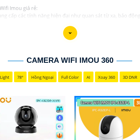
ifi Imou giá rẻ:
ng cấp các tính năng hiện đại như quan sát từ xa, báo độn
 kế dễ dàng lắp đặt, bạn có thể tự cài đặt và sử dụng mà 
 sản xuất bởi một trong những công ty hàng đầu trong lĩnh 
Imou thường được tích hợp các công nghệ mới như trí tuệ 
CAMERA WIFI IMOU 360
 cấp dịch vụ hỗ trợ khách hàng tốt sau khi mua sản phẩm, 
Light
78°
Hồng Ngoại
Full Color
AI
Xoay 360
3D DNR
được lựa chọn hoàn hảo cho Camera Wifi Imou giá rẻ.