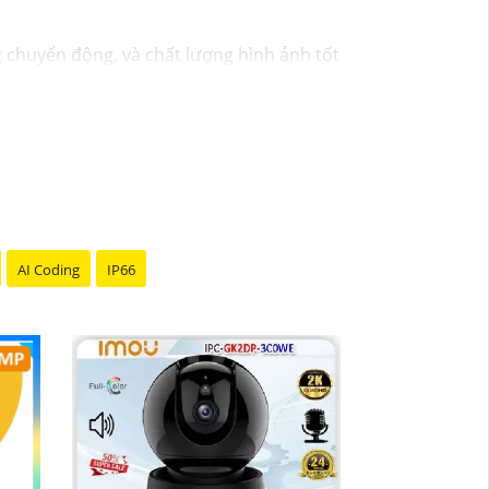
g chuyển động, và chất lượng hình ảnh tốt
không cần phải thuê dịch vụ chuyên nghiệp.
vực an ninh và giám sát, vì vậy bạn có thể
nhân tạo, cảm biến chuyển động thông minh
bảo đảm rằng bạn sẽ có sự trợ giúp nhanh
AI Coding
IP66