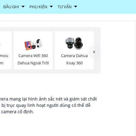
ĐẦU GHI
PHỤ KIỆN
TƯ VẤN
Imou
Camera Wifi 360
Camera Dahua
ộm
Dahua Ngoài Trời
Xoay 360
era mang lại hình ảnh sắc nét và giám sát chất
 bị trục quay linh hoạt người dùng có thể dễ
g camera cố định.