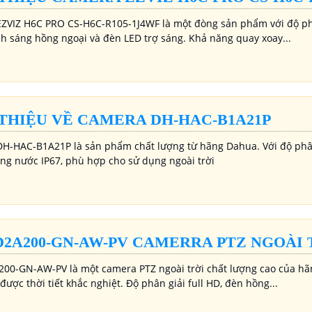
ZVIZ H6C PRO CS-H6C-R105-1J4WF là một đòng sản phẩm với độ phâ
ánh sáng hồng ngoại và đèn LED trợ sáng. Khả năng quay xoay...
 THIỆU VỀ CAMERA DH-HAC-B1A21P
H-HAC-B1A21P là sản phẩm chất lượng từ hãng Dahua. Với độ phân
ng nước IP67, phù hợp cho sử dụng ngoài trời
D2A200-GN-AW-PV CAMERRA PTZ NGOÀI 
00-GN-AW-PV là một camera PTZ ngoài trời chất lượng cao của hãn
 được thời tiết khắc nghiệt. Độ phân giải full HD, đèn hồng...