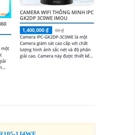
CAMERA WIFI THÔNG MINH IPC
GK2DP 3C0WE IMOU
360
1,400,000 ₫
00 ₫
Camera IPC-GK2DP-3C0WE là một
Camera giám sát cao cấp với chất
à một
lượng hình ảnh sắc nét và độ phân
ực
giải cao. Camera này được thiết kế
giải
nhỏ gọn nhưng vẫn đảm bảo độ bền
h
và chống thời tiết tốt
lại
 cao
R105-1J4WF