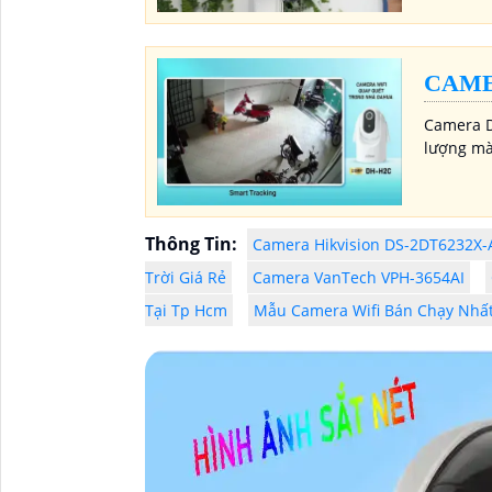
CAME
Camera D
lượng màu
Thông Tin:
Camera Hikvision DS-2DT6232X-
Trời Giá Rẻ
Camera VanTech VPH-3654AI
Tại Tp Hcm
Mẫu Camera Wifi Bán Chạy Nhất