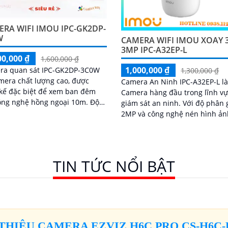
RA WIFI IMOU IPC-GK2DP-
W
CAMERA WIFI IMOU XOAY 
3MP IPC-A32EP-L
00,000 ₫
1,600,000 ₫
1,000,000 ₫
ra quan sát IPC-GK2DP-3C0W
1,300,000 ₫
mera chất lượng cao, được
Camera An Ninh IPC-A32EP-L l
 kế đặc biệt để xem ban đêm
Camera hàng đầu trong lĩnh v
ông nghệ hồng ngoại 10m. Độ
giám sát an ninh. Với độ phân 
giải Ultra 2k lite cho hình ảnh
2MP và công nghệ nén hình ản
ét và chi tiết
cao, camera IPC-A32EP-L mang 
hình ảnh sắc nét và chất lượng
TIN TỨC NỔI BẬT
 THIỆU CAMERA EZVIZ H6C PRO CS-H6C-