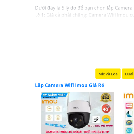
Dưới đây là 5 lý do để bạn chọn lắp Camera W
🌙
1:
Giá cả phải chăng: Camera Wifi Imou cu
mà vẫn có mức giá hấp dẫn.
➲
2:
Dễ dàng lắp đặt: Camera Imou được thiết
💬
3:
Độ tin cậy cao: Sản phẩm của Imou được
tin tưởng vào chất lượng của sản phẩm.
🏘
4:
Tích hợp công nghệ mới: Camera Wifi 
giúp tăng cường tính năng bảo mật.
🌐
5:
Hỗ trợ dịch vụ sau bán hàng: Imou cung
chóng khi cần thiết.
Mic Và Loa
Dual 
Hy vọng những thông tin trên giúp bạn tìm 
Lắp Camera Wifi Imou Giá Rẻ