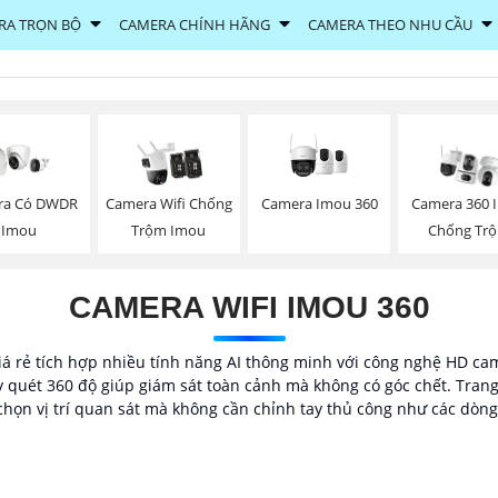
RA TRỌN BỘ
CAMERA CHÍNH HÃNG
CAMERA THEO NHU CẦU
Camera Imou 360
ra Có DWDR
Camera Wifi Chống
Camera 360 
Imou
Trộm Imou
Chống Tr
CAMERA WIFI IMOU 360
á rẻ tích hợp nhiều tính năng AI thông minh với công nghệ HD cam
y quét 360 độ giúp giám sát toàn cảnh mà không có góc chết. Trang
ể chọn vị trí quan sát mà không cần chỉnh tay thủ công như các dòn