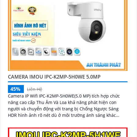
CAMERA IMOU IPC-K2MP-5H0WE 5.0MP
45%
Liên Hệ
Camera IP Wifi IPC-K2MP-5H0WE(5.0 MP) tích hợp chức
năng cao cấp Thu Âm Và Loa khả năng phát hiện con
người và chuyển động với trang bị Chống Ngược Sáng
HDR hình ảnh rõ nét dù ở môi trường ánh sáng khác
nhau công nghệ xử lý hình ảnh thiếu sáng có màu ban
đêm mang lại hình ảnh sắc nét