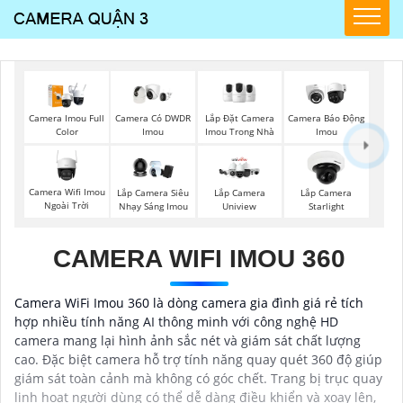
Lắp Đặt Camera
Camera Imou Full
Camera Có DWDR
Camera Báo Động
Imou Trong Nhà
Color
Imou
Imou
Camera Wifi Imou
Lắp Camera Siêu
Lắp Camera
Lắp Camera
Ngoài Trời
Nhạy Sáng Imou
Uniview
Starlight
CAMERA WIFI IMOU 360
Camera WiFi Imou 360 là dòng camera gia đình giá rẻ tích
hợp nhiều tính năng AI thông minh với công nghệ HD
camera mang lại hình ảnh sắc nét và giám sát chất lượng
cao. Đặc biệt camera hỗ trợ tính năng quay quét 360 độ giúp
giám sát toàn cảnh mà không có góc chết. Trang bị trục quay
linh hoạt người dùng có thể dễ dàng điều khiển và xoay lên,