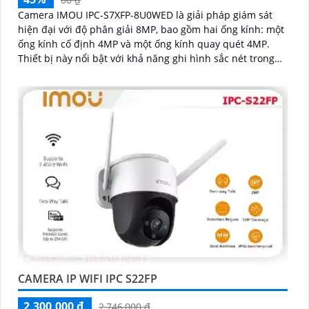
Camera IMOU IPC-S7XFP-8U0WED là giải pháp giám sát
hiện đại với độ phân giải 8MP, bao gồm hai ống kính: một
ống kính cố định 4MP và một ống kính quay quét 4MP.
Thiết bị này nổi bật với khả năng ghi hình sắc nét trong
điều kiện ánh sáng yếu nhờ công nghệ AURORA siêu nhạy
sáng
CAMERA IP WIFI IPC S22FP
2,300,000 ₫
2,746,000 ₫