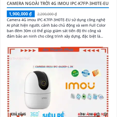
CAMERA NGOÀI TRỜI 4G IMOU IPC-K7FP-3H0TE-EU
1,900,000 ₫
2,200,000 ₫
Camera 4G imou IPC-K7FP-3H0TE-EU sử dụng công nghệ
AI phát hiện người, cảnh báo chủ động và xem Full Color
ban đêm 30m có thể giúp giám sát tiến độ thi công và
đảm bảo an ninh cho công trình xây dựng, đặc biệt là
trong những khu vực mà việc đi lại khó khăn hoặc không
có sẵn kết nối mạng ổn định. Camera IPC-K7FP-3H0TE-EU
sử dụng công nghệ nhận diện người và động vật, kết hợp
Wifi không dây