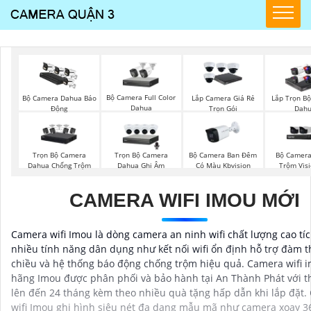
Bộ Camera Full Color
Bộ Camera Dahua Báo
Lắp Camera Giá Rẻ
Lắp Trọn B
Dahua
Động
Trọn Gói
Dah
Trọn Bộ Camera
Trọn Bộ Camera
Bộ Camera Ban Đêm
Bộ Camera
Dahua Chống Trộm
Dahua Ghi Âm
Có Màu Kbvision
Trộm Vis
CAMERA WIFI IMOU MỚI
Camera wifi Imou là dòng camera an ninh wifi chất lượng cao tí
nhiều tính năng dân dụng như kết nối wifi ổn định hỗ trợ đàm t
chiều và hệ thống báo động chống trộm hiệu quả. Camera wifi 
hãng Imou được phân phối và bảo hành tại An Thành Phát với t
lên đến 24 tháng kèm theo nhiều quà tặng hấp dẫn khi lắp đặt
wifi Imou ghi hình siêu nét đa dạng mẫu mã như camera xoay 3