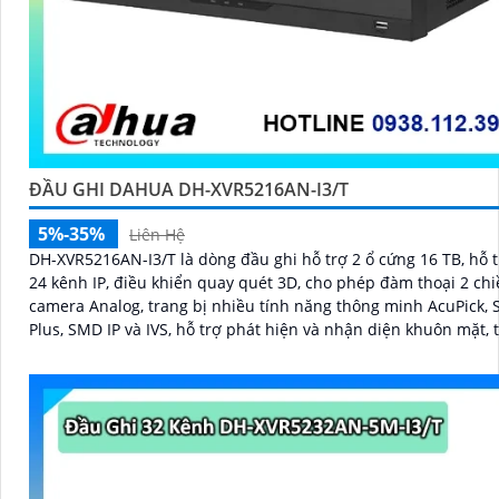
ĐẦU GHI DAHUA DH-XVR5216AN-I3/T
5%-35%
Liên Hệ
DH-XVR5216AN-I3/T là dòng đầu ghi hỗ trợ 2 ổ cứng 16 TB, hỗ t
24 kênh IP, điều khiển quay quét 3D, cho phép đàm thoại 2 chi
camera Analog, trang bị nhiều tính năng thông minh AcuPick,
Plus, SMD IP và IVS, hỗ trợ phát hiện và nhận diện khuôn mặt, 
giám sát và báo động giả