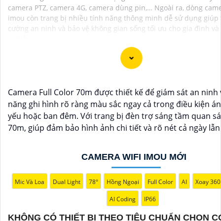
camera PTZ, camera 4G, camera dùng pin,… Ngoài ra, dòng came
imou còn trang bị nhiều tính năng thông minh dễ sử dụng giúp
cường an ninh và bảo vệ không gian sống tối ưu cho gia đình v
nghiệp.
Camera Full Color 70m được thiết kế để giám sát an ninh 
năng ghi hình rõ ràng màu sắc ngay cả trong điều kiện á
yếu hoặc ban đêm. Với trang bị đèn trợ sáng tầm quan sá
70m, giúp đảm bảo hình ảnh chi tiết và rõ nét cả ngày lẫ
CAMERA WIFI IMOU MỚI
'
Mic Và Loa
Dual Light
78°
Hồng Ngoại
Full Color
AI
Xoay 360
AI Coding
IP66
KHÔNG CÓ THIẾT BỊ THEO TIÊU CHUẨN CHỌN C