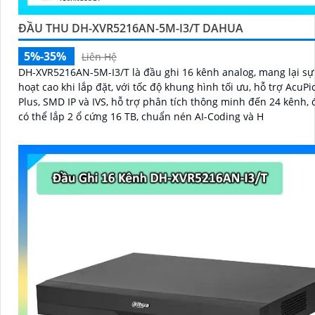
ĐẦU THU DH-XVR5216AN-5M-I3/T DAHUA
5%-35%
Liên Hệ
DH-XVR5216AN-5M-I3/T là đầu ghi 16 kênh analog, mang lại sự 
hoạt cao khi lắp đặt, với tốc độ khung hình tối ưu, hỗ trợ AcuP
Plus, SMD IP và IVS, hỗ trợ phân tích thông minh đến 24 kênh, 
có thể lắp 2 ổ cứng 16 TB, chuẩn nén AI-Coding và H