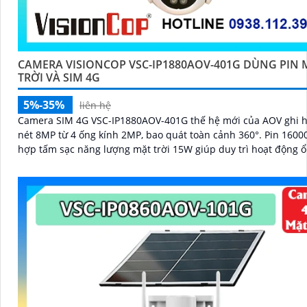
CAMERA VISIONCOP VSC-IP1880AOV-401G DÙNG PIN 
TRỜI VÀ SIM 4G
5%-35%
liên hệ
Camera SIM 4G VSC-IP1880AOV-401G thế hệ mới của AOV ghi h
nét 8MP từ 4 ống kính 2MP, bao quát toàn cảnh 360°. Pin 16000mAh kết
hợp tấm sạc năng lượng mặt trời 15W giúp duy trì hoạt động 