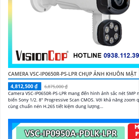
CAMERA VSC-IP0650R-PS-LPR CHỤP ẢNH KHUÔN MẶT
4,812,500 ₫
6,875,000 ₫
Camera VSC-IP0650R-PS-LPR mang đến hình ảnh sắc nét 5MP 
biến Sony 1/2. 8" Progressive Scan CMOS. Với khả năng zoom quang 4X
cùng chuẩn nén H.265 tiết kiệm dung lượng...