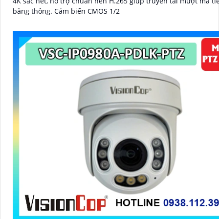
4K sắc nét, hỗ trợ chuẩn nén H.265 giúp truyền tải mượt mà ti
băng thông. Cảm biến CMOS 1/2