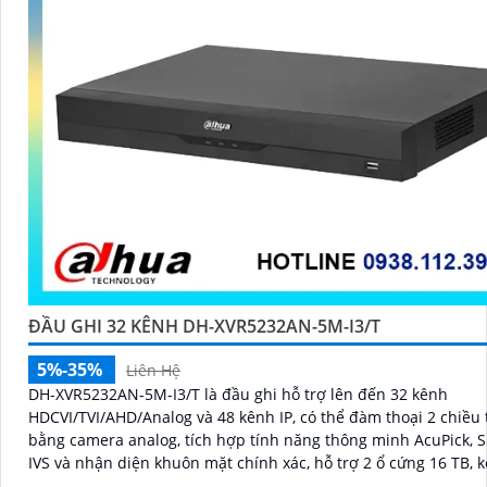
ĐẦU GHI 32 KÊNH DH-XVR5232AN-5M-I3/T
5%-35%
Liên Hệ
DH-XVR5232AN-5M-I3/T là đầu ghi hỗ trợ lên đến 32 kênh
HDCVI/TVI/AHD/Analog và 48 kênh IP, có thể đàm thoại 2 chiều 
bằng camera analog, tích hợp tính năng thông minh AcuPick, 
IVS và nhận diện khuôn mặt chính xác, hỗ trợ 2 ổ cứng 16 TB, k
xem camera dễ dàng