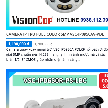
CAMERA IP TRỤ FULL COLOR 5MP VSC-IP0950AV-PDL
1,190,000 ₫
1,700,000 ₫
Camera quay xoay ngoài trời VSC-IP0950A-PDLKF nổi bật với đ
giải 5MP chuẩn nén H.265 mang lại hình ảnh mượt mà và sắc nét.
biến 1/2. 8" CMOS giúp nhận diện ánh sáng...