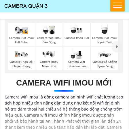
Camera Imou 360
Camera 360 Imou
Camera 360 Imou
Camera Wifi Imou
Ngoài Trời
Full Color
Báo Động
Camera Theo Dỏi
Camera Imou
Camera Wifi
Camera Có Chống
Chuyển Động
Nhụa Nhẹ
Hikvision Báo
Ngược Sáng
Imou
Động
Vantech
CAMERA WIFI IMOU MỚI
Camera wifi Imou là dòng camera an ninh wifi chất lượng cao
tích hợp nhiều tính năng dân dụng như kết nối wifi ổn định
hỗ trợ đàm thoại hai chiều và hệ thống báo động chống trộm
hiệu quả. Camera wifi imou chính hãng Imou được phân
phối và bảo hành tại An Thành Phát với thời gian lên đến 24
tháng kèm theo nhiều quà tặng hấp dẫn khi lắp đặt. Camera