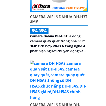
CAMERA WIFI 6 DAHUA DH-H3T
3MP
5%-35%
Camera Dahua DH-H3T là dòng
camera quay quét trong nhà 355°
3MP tích hợp Wi-Fi 6 Công nghệ AI
phát hiện người chuyển động và
âm thanh bất thường đàm thoại
hai chiều, hồng ngoại tầm xa ban
đêm 10m hỗ trợ thẻ nhớ MicroSD
256GB ONVIF và điều khiển từ xa
qua ứng dụng DMSS
CAMERA WIFI 6 DAHUA DH-