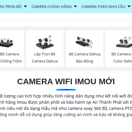
RA TRỌN BỘ
CAMERA CHÍNH HÃNG
CAMERA THEO NHU CẦU
 Bộ Camera
Bộ Camera F
Lắp Trọn Bộ
Bộ Camera Dahua
 Chống Trộm
Color Dah
Camera Dahua
Báo Động
CAMERA WIFI IMOU MỚI
t lượng cao tích hợp nhiều tính năng dân dụng như kết nối wifi ổ
nh hãng Imou được phân phối và bảo hành tại An Thành Phát với t
 hình siêu nét đa dạng mẫu mã như camera xoay 360 độ, camera PTZ
hông minh dễ sử dụng giúp tăng cường an ninh và bảo vệ không gia