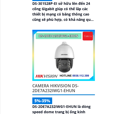
DS-3E1528P-EI sở hữu lên đến 24
cổng Gigabit giúp có thể lắp các
thiết bị mạng có băng thông cao
cũng sẽ phù hợp, có khả năng quản
lý từ Hik-Partner pro, với tổng
công suất PoE lên đến 230W,
truyền dữ liệu lên đến 300m, vỏ
kim loại, chông sét 6kV
CAMERA HIKVISION DS-
2DE7A232IWG1-EHUN
5%-35%
DS-2DE7A232IWG1-EHUN là dòng
speed dome trang bị ống kính