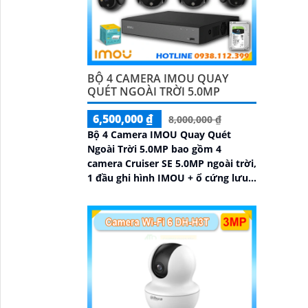
BỘ 4 CAMERA IMOU QUAY
QUÉT NGOÀI TRỜI 5.0MP
6,500,000 ₫
8,000,000 ₫
Bộ 4 Camera IMOU Quay Quét
Ngoài Trời 5.0MP bao gồm 4
camera Cruiser SE 5.0MP ngoài trời,
1 đầu ghi hình IMOU + ổ cứng lưu
trữ 500GB, 1 bộ chia tín hiệu
chuyên dụng cho camera