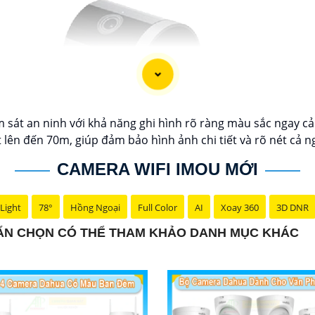
m sát an ninh với khả năng ghi hình rõ ràng màu sắc ngay c
 lên đến 70m, giúp đảm bảo hình ảnh chi tiết và rõ nét cả n
CAMERA WIFI IMOU MỚI
Light
78°
Hồng Ngoại
Full Color
AI
Xoay 360
3D DNR
UẨN CHỌN CÓ THỂ THAM KHẢO DANH MỤC KHÁC