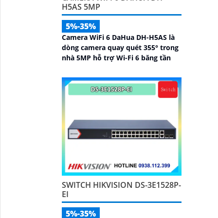
H5AS 5MP
5%-35%
Camera WiFi 6 DaHua DH-H5AS là
dòng camera quay quét 355° trong
nhà 5MP hỗ trợ Wi-Fi 6 băng tần
SWITCH HIKVISION DS-3E1528P-
EI
5%-35%