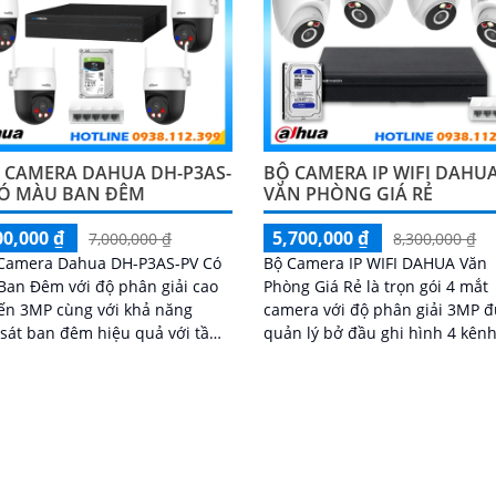
4 CAMERA DAHUA DH-P3AS-
BỘ CAMERA IP WIFI DAHU
CÓ MÀU BAN ĐÊM
VĂN PHÒNG GIÁ RẺ
00,000 ₫
5,700,000 ₫
7,000,000 ₫
8,300,000 ₫
 Camera Dahua DH-P3AS-PV Có
Bộ Camera IP WIFI DAHUA Văn
an Đêm với độ phân giải cao
Phòng Giá Rẻ là trọn gói 4 mắt
ến 3MP cùng với khả năng
camera với độ phân giải 3MP 
sát ban đêm hiệu quả với tầm
quản lý bở đầu ghi hình 4 kênh
 xa vào ban đêm lên đến 30m
và lưu trữ video giám sát tập t
ạnh đó là khả năng giúp đàm
về ổ cứng trong đầu ghi hình v
 âm thanh 2 chiều và báo động
đủ các chưc năng như AI Phát 
de chủ động khi phát hiện xâm
chuyển động, đàm thoại âm th
chiều và giám sát có màu vào 
đêm