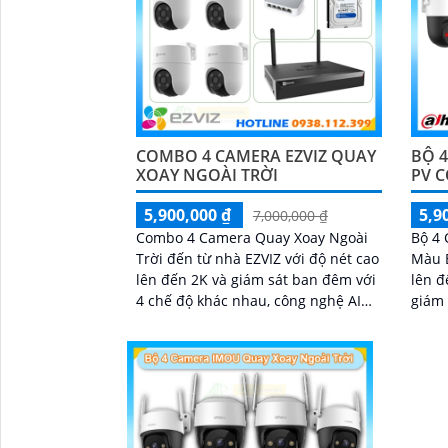
'
COMBO 4 CAMERA EZVIZ QUAY
BỘ 
XOAY NGOÀI TRỜI
PV 
5,900,000 ₫
5,9
7,000,000 ₫
Combo 4 Camera Quay Xoay Ngoài
Bộ 4
Trời đến từ nhà EZVIZ với độ nét cao
Màu B
lên đến 2K và giám sát ban đêm với
lên đ
4 chế độ khác nhau, công nghệ AI
giám 
Phát hiện và phân biệt các chuyển
nhìn
động chuẩn sát được quản lý tập
bên c
trung bởi đầu ghi hình IP WiFi
thoại
răng 
nhập