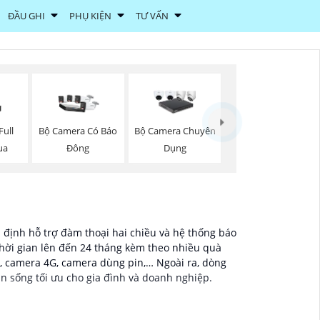
ĐẦU GHI
PHỤ KIỆN
TƯ VẤN
ull
Bộ Camera Có Báo
Bộ Camera Chuyên
ua
Đông
Dụng
n định hỗ trợ đàm thoại hai chiều và hệ thống báo
hời gian lên đến 24 tháng kèm theo nhiều quà
, camera 4G, camera dùng pin,… Ngoài ra, dòng
n sống tối ưu cho gia đình và doanh nghiệp.