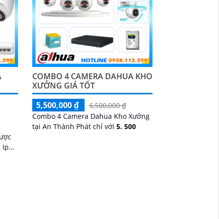
A
COMBO 4 CAMERA DAHUA KHO
XƯỞNG GIÁ TỐT
5,500,000 ₫
6,500,000 ₫
Combo 4 Camera Dahua Kho Xưởng
tại An Thành Phát chỉ với
5. 500
được
 Ip
rung
ới đầy
hiện
anh 2
ban