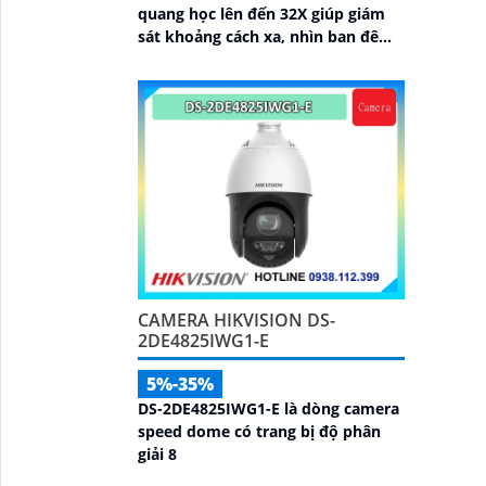
quang học lên đến 32X giúp giám
sát khoảng cách xa, nhìn ban đêm
bằng hồng ngoại 200m, hỗ trợ tính
năng AcuSense nâng cao hiệu quả
giám sát an ninh, có tốc độ lấy nét
cao nhờ công nghệ Self-learning
CAMERA HIKVISION DS-
2DE4825IWG1-E
5%-35%
DS-2DE4825IWG1-E là dòng camera
speed dome có trang bị độ phân
giải 8