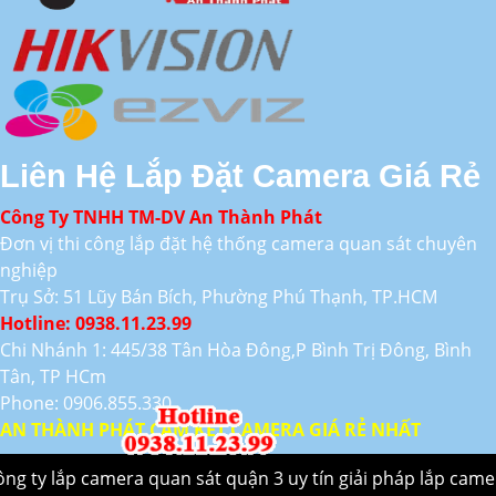
Liên Hệ Lắp Đặt Camera Giá Rẻ
Công Ty TNHH TM-DV An Thành Phát
Đơn vị thi công lắp đặt hệ thống camera quan sát chuyên
nghiệp
Trụ Sở: 51 Lũy Bán Bích, Phường Phú Thạnh, TP.HCM
Hotline: 0938.11.23.99
Chi Nhánh 1: 445/38 Tân Hòa Đông,P Bình Trị Đông, Bình
Tân, TP HCm
Phone: 0906.855.330
AN THÀNH PHÁT CAM KẾT CAMERA GIÁ RẺ NHẤT
ông ty lắp camera quan sát quận 3 uy tín giải pháp lắp came