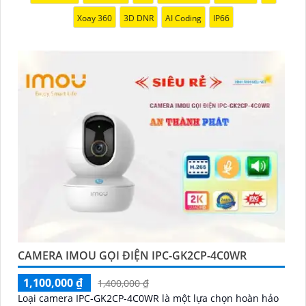
Xoay 360
3D DNR
AI Coding
IP66
CAMERA IMOU GỌI ĐIỆN IPC-GK2CP-4C0WR
1,100,000 ₫
1,400,000 ₫
Loại camera IPC-GK2CP-4C0WR là một lựa chọn hoàn hảo