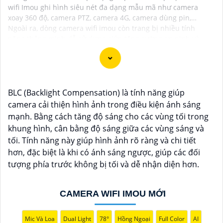
wifi Imou ghi hình siêu nét đa dạng mẫu mã như camera
xoay 360 độ, camera PTZ, camera 4G, camera dùng pin,…
Ngoài ra, dòng camera wifi imou còn trang bị nhiều tính
năng thông minh dễ sử dụng giúp tăng cường an ninh và
bảo vệ không gian sống tối ưu cho gia đình và doanh nghiệp.
BLC (Backlight Compensation) là tính năng giúp
camera cải thiện hình ảnh trong điều kiện ánh sáng
mạnh. Bằng cách tăng độ sáng cho các vùng tối trong
khung hình, cân bằng độ sáng giữa các vùng sáng và
tối. Tính năng này giúp hình ảnh rõ ràng và chi tiết
hơn, đặc biệt là khi có ánh sáng ngược, giúp các đối
tượng phía trước không bị tối và dễ nhận diện hơn.
'
CAMERA WIFI IMOU MỚI
Mic Và Loa
Dual Light
78°
Hồng Ngoại
Full Color
AI