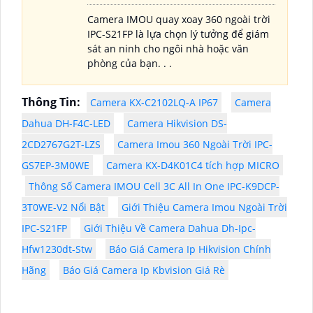
Camera IMOU quay xoay 360 ngoài trời
IPC-S21FP là lựa chọn lý tưởng để giám
sát an ninh cho ngôi nhà hoặc văn
phòng của bạn. . .
Thông Tin:
Camera KX-C2102LQ-A IP67
Camera
Dahua DH-F4C-LED
Camera Hikvision DS-
2CD2767G2T-LZS
Camera Imou 360 Ngoài Trời IPC-
GS7EP-3M0WE
Camera KX-D4K01C4 tích hợp MICRO
Thông Số Camera IMOU Cell 3C All In One IPC-K9DCP-
3T0WE-V2 Nổi Bật
Giới Thiệu Camera Imou Ngoài Trời
IPC-S21FP
Giới Thiệu Về Camera Dahua Dh-Ipc-
Hfw1230dt-Stw
Báo Giá Camera Ip Hikvision Chính
Hãng
Báo Giá Camera Ip Kbvision Giá Rè