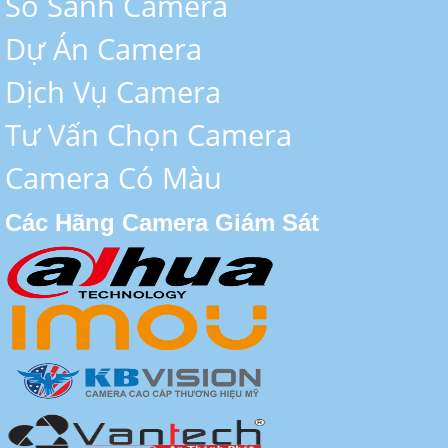
So Sánh Camera
Dự Án Camera
Dịch Vụ Camera
Tư Vấn Chọn Camera
Camera Có Màu
Các Hãng Camera Giám Sát