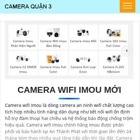
Camera Imou Mới
Camera Imou
Camera Wifi Imou
Camera 360 Imou
Phát Hiện Người
Báo Động
Full Color
Camera Có DWDR
Camera Imou Full
Camera Kim Loại
Camera H.265
Imou
Color
Ezviz
KBvision
CAMERA WIFI IMOU MỚI
Camera wifi Imou là dòng camera an ninh wifi chất lượng cao
tích hợp nhiều tính năng dân dụng như kết nối wifi ổn định
hỗ trợ đàm thoại hai chiều và hệ thống báo động chống trộm
hiệu quả. Camera wifi imou chính hãng Imou được phân
phối và bảo hành tại An Thành Phát với thời gian lên đến 24
tháng kèm theo nhiều quà tặng hấp dẫn khi lắp đặt. Camera