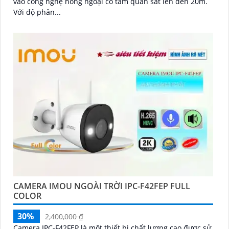
vào công nghệ hồng ngoại có tầm quan sát lên đến 20m.
Với độ phân...
CAMERA IMOU NGOÀI TRỜI IPC-F42FEP FULL
COLOR
30%
2,400,000 ₫
Camera IPC-F42FEP là một thiết bị chất lượng cao được sử