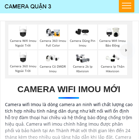
Camera Wifi Imou
Camera 360 Imou
Camera Dùng Pin
Camera Wifi Imou
Ngoài Trời
Full Color
Imou
Báo Động
Camera 360 Imou
Camera Có DWDR
Camera 2k Ip
Camera Ip Thân
Ngoài Trời
Imou
Kbvision
Hikvision
CAMERA WIFI IMOU MỚI
Camera wifi Imou là dòng camera an ninh wifi chất lượng cao
tích hợp nhiều tính năng dân dụng như kết nối wifi ổn định
hỗ trợ đàm thoại hai chiều và hệ thống báo động chống trộm
hiệu quả. Camera wifi imou chính hãng Imou được phân
phối và bảo hành tại An Thành Phát với thời gian lên đến 24
tháng kèm theo nhiều quà tặng hấp dẫn khi lắp đặt. Camera