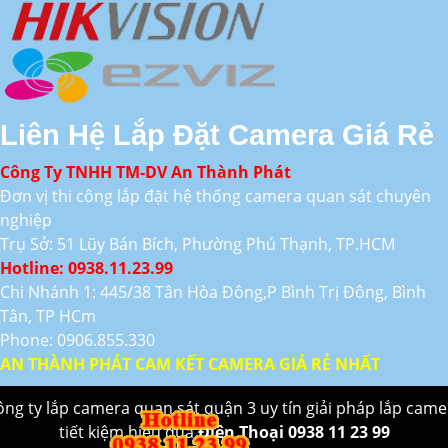
Liên Hệ Lắp Đặt Camera Giá Rẻ
Công Ty TNHH TM-DV An Thành Phát
Đơn vị thi công lắp đặt hệ thống camera quan sát chuyên
nghiệp
Trụ Sở: 51 Lũy Bán Bích, Phường Phú Thạnh, TP.HCM
Hotline: 0938.11.23.99
Chi Nhánh 1: 445/38 Tân Hòa Đông,P Bình Trị Đông, Bình
Tân, TP HCm
Phone: 0906.855.330
AN THÀNH PHÁT CAM KẾT CAMERA GIÁ RẺ NHẤT
ông ty lắp camera quan sát quận 3 uy tín giải pháp lắp came
tiết kiệm hiệu quả
Điên Thoại 0938 11 23 99