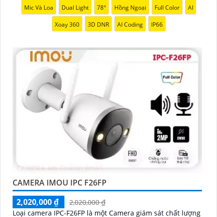
Mic Và Loa
Dual Light
78°
Hồng Ngoại
Full Color
AI
Xoay 360
3D DNR
AI Coding
IP66
CAMERA IMOU IPC F26FP
2,020,000 ₫
2,020,000 ₫
Loại camera IPC-F26FP là một Camera giám sát chất lượng