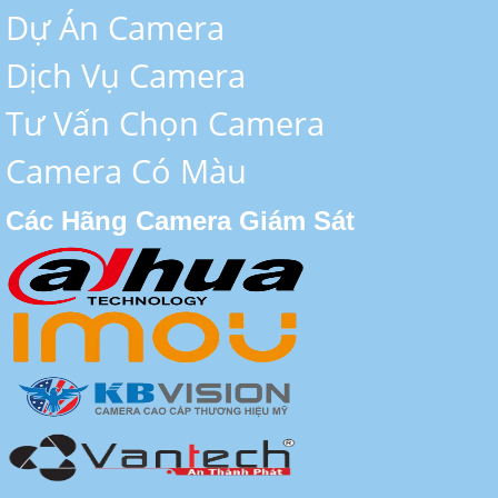
Dự Án Camera
Dịch Vụ Camera
Tư Vấn Chọn Camera
Camera Có Màu
Các Hãng Camera Giám Sát