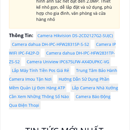
hình ảnh sắc nét đạt đến 2.0MP. Thiết
kế nhỏ gọn, dễ lắp đặt và sử dụng, phù
hợp cho gia đình, văn phòng và cửa
hàng nhỏ
Thông Tin:
Camera Hikvision DS-2CD2127G2-SU(C)
Camera dahua DH-IPC-HFW2831SP-S-S2
Camera IP
WIFI IPC-F42P-D
Camera dahua DH-IPC-HFW2831TP-
ZS-S2
Camera Uniview IPC675LFW-AX4DUPKC-VG
Lắp Máy Tính Tiền Pos Giá Rẻ
Trung Tâm Bảo Hành
Camera Imou Tận Nơi
Hướng Dẫn Sử Dụng Phần
Mềm Quản Lý Đơn Hàng ATP
Lắp Camera Nhà Xưởng
Cần Xem Những Thông Số Nào
Camera Báo Động
Qua Điện Thoại