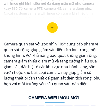
wifi Imou ghi hình siêu nét đa dạng mẫu mã như camera
xoay 360 độ, camera PTZ, camera 4G, camera dùng pin,…
Ngoài ra, dòng camera wifi imou còn trang bị nhiều tính
năng thông minh dễ sử dụng giúp tăng cường an ninh và
bảo vệ không gian sống tối ưu cho gia đình và doanh nghiệp.
Camera quan sát với góc nhìn 109° cung cấp phạm vi
quan sát rộng, giúp giám sát diện tích lớn trong một
khung hình. Với khả năng bao quát không gian rộng,
camera giảm thiểu điểm mù và tăng cường hiệu quả
giám sát, đặc biệt ở các khu vực như hành lang, sân
vườn hoặc kho bãi. Loại camera này giúp giảm số
lượng thiết bị cần thiết để giám sát diện tích rộng, phù
'
hợp với môi trường yêu cầu quan sát toàn diện.
CAMERA WIFI IMOU MỚI