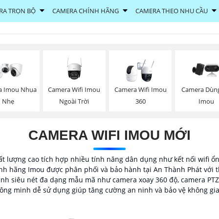
RA TRỌN BỘ
CAMERA CHÍNH HÃNG
CAMERA THEO NHU CẦU
Camera Wifi Imou
a Imou Nhụa
Camera Wifi Imou
Camera Dùng
Ngoài Trời
Nhẹ
360
Imou
CAMERA WIFI IMOU MỚI
t lượng cao tích hợp nhiều tính năng dân dụng như kết nối wifi ổ
nh hãng Imou được phân phối và bảo hành tại An Thành Phát với t
 hình siêu nét đa dạng mẫu mã như camera xoay 360 độ, camera PTZ
hông minh dễ sử dụng giúp tăng cường an ninh và bảo vệ không gia