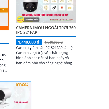
CAMERA IMOU NGOÀI TRỜI 360
IPC-S21FAP
1,448,000 ₫
1,648,000 ₫
Camera giám sát IPC-S21FAP là một
Camera vượt trội với chất lượng
6DP-
hình ảnh sắc nét cả ban ngày và
nh
ban đêm nhờ vào công nghệ hồng
hồng
ngoại có tầm quan sát lên đến 20m.
Với độ phân...
e