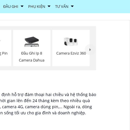
ĐẦU GHI
PHỤ KIỆN
TƯ VẤN
Camera Ezviz 360
 Pin
Đầu Ghi Ip 8
Camera Dahua
n định hỗ trợ đàm thoại hai chiều và hệ thống báo
hời gian lên đến 24 tháng kèm theo nhiều quà
, camera 4G, camera dùng pin,… Ngoài ra, dòng
n sống tối ưu cho gia đình và doanh nghiệp.