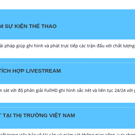
M SỰ KIỆN THỂ THAO
ải pháp giúp ghi hình và phát trực tiếp các trận đấu với chất lượng
TÍCH HỢP LIVESTREAM
sát với độ phân giải FullHD ghi hình sắc nét và liên tục 24/24 với
TẠI THỊ TRƯỜNG VIỆT NAM
iết trong việc bảo vệ tài sản và giám sát không gian sống. Lựa c