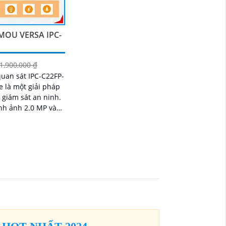
MOU VERSA IPC-
1,900,000 ₫
quan sát IPC-C22FP-
 là một giải pháp
 giám sát an ninh.
ình ảnh 2.0 MP và
nh IP Wifi, camera