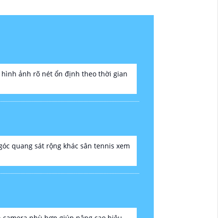
 hình ảnh rõ nét ổn định theo thời gian
 góc quang sát rộng khác sân tennis xem
họn camera phù hợp giúp nâng cao hiệu