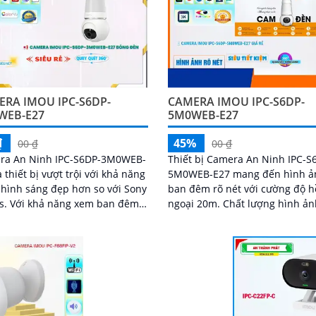
ERA IMOU IPC-S6DP-
CAMERA IMOU IPC-S6DP-
WEB-E27
5M0WEB-E27
₫
45%
00 ₫
00 ₫
ra An Ninh IPC-S6DP-3M0WEB-
Thiết bị Camera An Ninh IPC-S
à thiết bị vượt trội với khả năng
5M0WEB-E27 mang đến hình ả
hình sáng đẹp hơn so với Sony
ban đêm rõ nét với cường độ 
m ban đêm
ngoại 20m. Chất lượng hình ảnh sắc
công nghệ Hồng Ngoại 20m,
nét với độ phân giải Ultra 4k lit
a này cho ra hình ảnh rõ nét,
lượng cao cả trong sáng và tối