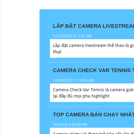
LẮP ĐẶT CAMERA LIVESTREA
12/25/2025 5:17:07 PM
Lắp đặt camera livestream thể thao là gi
thực
CAMERA CHECK VAR TENNIS 
12/24/2025 11:10:04 AM
Camera Check Var Tennis là camera giám 
lại đầy đủ mọi pha highlight
TOP CAMERA BÁN CHẠY NHẤT 
5/3/2025 4:39:06 PM
Camera giám sát đang trở nên rất cần th