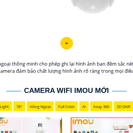
ại thông minh cho phép ghi lại hình ảnh ban đêm sắc nét, 
camera đảm bảo chất lượng hình ảnh rõ ràng trong mọi điều 
CAMERA WIFI IMOU MỚI
Light
78°
Hồng Ngoại
Full Color
AI
Xoay 360
3D DNR