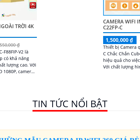
CAMERA WIFI I
GOÀI TRỜI 4K
C22FP-C
1,500,000 ₫
,550,000 ₫
Thiết bị Camera 
-F88FIP-V2 là
C Chắc Chắn Cube
p có khả năng
hiệu quả cho việc
t lượng cao. Với
Với chất lượng h
HD 1080P, camera
công nghệ hình ả
 ảnh sắc nét và
này...
TIN TỨC NỔI BẬT