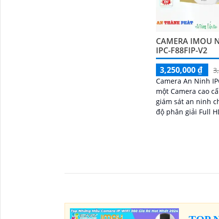
CAMERA IMOU N
IPC-F88FIP-V2
3,250,000 ₫
3
Camera An Ninh IPC
một Camera cao cấ
giám sát an ninh chấ
độ phân giải Full 
này mang đến hình
rõ ràng