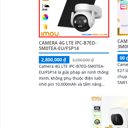
CAM
CAMERA 4G LTE IPC-B7ED-
3M0
5M0TEA-EU/FSP14
00 
2,800,000 ₫
3,200,000 ₫
Came
Camera 4G LTE IPC-B7ED-5M0TEA-
E27 l
EU/FSP14 là giải pháp an ninh thông
chụp 
minh, không phụ thuộc điện lưới
SNR1s. Với khả năng xe
nhờ pin 10.000mAh và tấm năng
qua 
lượng mặt trời. Hỗ trợ WiFi/4G, AI
camer
nhận diện...
chất 