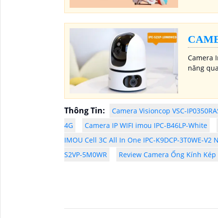
CAME
Camera I
năng quay
Thông Tin:
Camera Visioncop VSC-IP0350RA
4G
Camera IP WIFI imou IPC-B46LP-White
IMOU Cell 3C All In One IPC-K9DCP-3T0WE-V2 N
S2VP-5M0WR
Review Camera Ống Kính Kép 