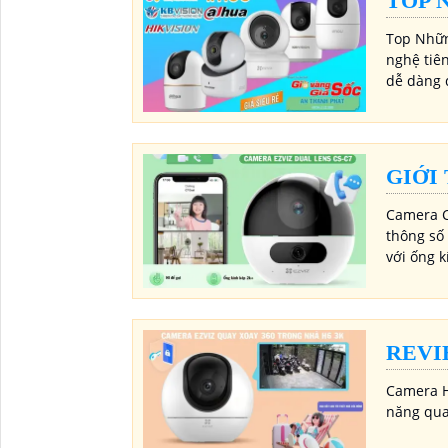
TOP 
Top Nhữn
nghệ tiê
dễ dàng 
GIỚI
Camera C
thông số 
với ống 
REVI
Camera H
năng qua