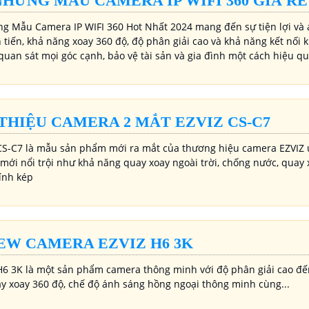
NHỮNG MẪU CAMERA IP WIFI 360 GIÁ RẺ
g Mẫu Camera IP WIFI 360 Hot Nhất 2024 mang đến sự tiện lợi và 
n tiến, khả năng xoay 360 độ, độ phân giải cao và khả năng kết nố
quan sát mọi góc cạnh, bảo vệ tài sản và gia đình một cách hiệu q
 THIỆU CAMERA 2 MẮT EZVIZ CS-C7
S-C7 là mẫu sản phẩm mới ra mắt của thương hiệu camera EZVIZ 
mới nổi trội như khả năng quay xoay ngoài trời, chống nước, quay 
kính kép
EW CAMERA EZVIZ H6 3K
6 3K là một sản phẩm camera thông minh với độ phân giải cao đến
y xoay 360 độ, chế độ ánh sáng hồng ngoại thông minh cùng...