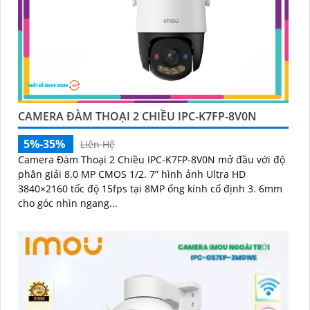
CAMERA ĐÀM THOẠI 2 CHIỀU IPC-K7FP-8V0N
5%-35%
Liên Hệ
Camera Đàm Thoại 2 Chiều IPC-K7FP-8V0N mở đầu với độ
phân giải 8.0 MP CMOS 1/2. 7” hình ảnh Ultra HD
3840×2160 tốc độ 15fps tại 8MP ống kính cố định 3. 6mm
cho góc nhìn ngang...