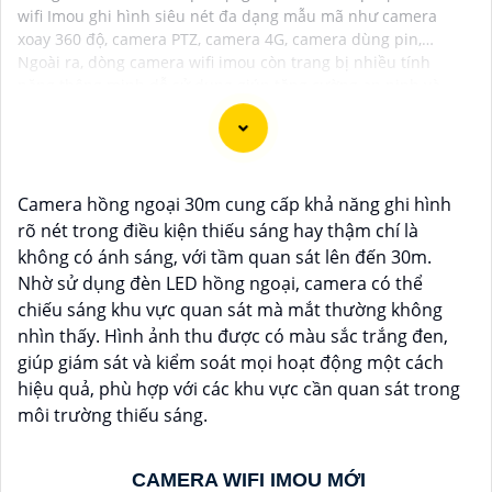
wifi Imou ghi hình siêu nét đa dạng mẫu mã như camera
xoay 360 độ, camera PTZ, camera 4G, camera dùng pin,…
Ngoài ra, dòng camera wifi imou còn trang bị nhiều tính
năng thông minh dễ sử dụng giúp tăng cường an ninh và
bảo vệ không gian sống tối ưu cho gia đình và doanh nghiệp.
Camera hồng ngoại 30m cung cấp khả năng ghi hình
rõ nét trong điều kiện thiếu sáng hay thậm chí là
không có ánh sáng, với tầm quan sát lên đến 30m.
Nhờ sử dụng đèn LED hồng ngoại, camera có thể
chiếu sáng khu vực quan sát mà mắt thường không
nhìn thấy. Hình ảnh thu được có màu sắc trắng đen,
giúp giám sát và kiểm soát mọi hoạt động một cách
'
hiệu quả, phù hợp với các khu vực cần quan sát trong
môi trường thiếu sáng.
CAMERA WIFI IMOU MỚI