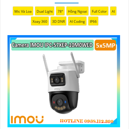
Mic Và Loa
Dual Light
78°
Hồng Ngoại
Full Color
AI
Xoay 360
3D DNR
AI Coding
IP66