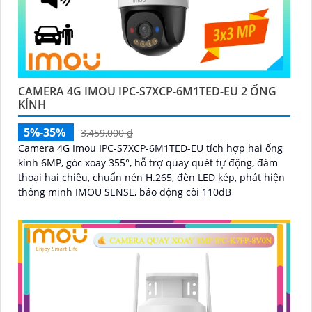
CAMERA 4G IMOU IPC-S7XCP-6M1TED-EU 2 ỐNG
KÍNH
5%-35%
3,459,000 ₫
Camera 4G Imou IPC-S7XCP-6M1TED-EU tích hợp hai ống
kính 6MP, góc xoay 355°, hỗ trợ quay quét tự động, đàm
thoại hai chiều, chuẩn nén H.265, đèn LED kép, phát hiện
thông minh IMOU SENSE, báo động còi 110dB