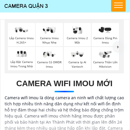
Camera Imou 2
Lắp Camera Imou
Camera Imou
Camera Dùng Pin
Mắt
H.265+
Nhụa Nhẹ
Imou
Lắp Đặt Camera
Camera Có DWDR
Camera Ip AI
Camera Thân Lớn
Imou Trong Nhà
Imou
Vantech
Hikvision
CAMERA WIFI IMOU MỚI
Camera wifi Imou là dòng camera an ninh wifi chất lượng cao
tích hợp nhiều tính năng dân dụng như kết nối wifi ổn định
hỗ trợ đàm thoại hai chiều và hệ thống báo động chống trộm
hiệu quả. Camera wifi imou chính hãng Imou được phân
phối và bảo hành tại An Thành Phát với thời gian lên đến 24
tháng kèm theo nhiều quà tặng hấp dẫn khi lắp đặt. Camera