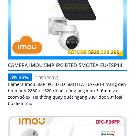
CAMERA IMOU 5MP IPC-B7ED-5MOTEA-EU/FSP14
5%-35%
2,090,000 ₫
Camera Imou 5MP IPC-B7ED-5MOTEA-EU/FSP14 mang đến
hình ảnh 2880 x 1620 rõ nét cùng ống kính 3. 6mm và
zoom số 8x. Hệ thống quay quét ngang 340° dọc 90° loại
bỏ điểm mù