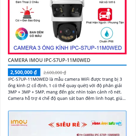
CAMERA IMOU IPC-S7UP-11M0WED
2,500,000 ₫
2,600,000 ₫
IPC-S7UP-11M0WED là mẫu camera WiFi được trang bị 3
ống kính (2 cố định, 1 có thể quay quét) với độ phân giải
3MP + 3MP + 5MP, mang đến góc nhìn toàn cảnh rõ nét.
Camera hỗ trợ 4 chế độ quan sát ban đêm linh hoạt, giúp
giám sát hiệu quả trong mọi điều kiện ánh sáng